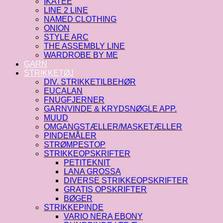
IKATEE
LINE 2 LINE
NAMED CLOTHING
ONION
STYLE ARC
THE ASSEMBLY LINE
WARDROBE BY ME
GARN
STRIKKETØJ
DIV. STRIKKETILBEHØR
EUCALAN
FNUGFJERNER
GARNVINDE & KRYDSNØGLE APP.
MUUD
OMGANGSTÆLLER/MASKETÆLLER
PINDEMÅLER
STRØMPESTOP
STRIKKEOPSKRIFTER
PETITEKNIT
LANA GROSSA
DIVERSE STRIKKEOPSKRIFTER
GRATIS OPSKRIFTER
BØGER
STRIKKEPINDE
VARIO NERA EBONY