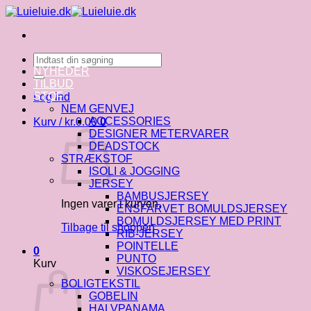
Fortsæt
til
indhold
Søg
efter:
NYHEDER
TILBUD
STOF
Log ind
NEM GENVEJ
ACCESSORIES
Kurv /
kr.
0.00
0
DESIGNER METERVARER
DEADSTOCK
STRÆKSTOF
ISOLI & JOGGING
JERSEY
BAMBUSJERSEY
Ingen varer i kurven.
ENSFARVET BOMULDSJERSEY
BOMULDSJERSEY MED PRINT
Tilbage til shoppen
RIB-JERSEY
POINTELLE
0
PUNTO
Kurv
VISKOSEJERSEY
BOLIGTEKSTIL
GOBELIN
HALVPANAMA