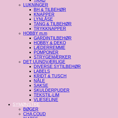
TRÅD
LUKNINGER
BH & TILBEHØR
KNAPPER
LYNLÅSE
TANG & TILBEHØR
TRYKKNAPPER
HOBBY m.m
GARDINTILBEHØR
HOBBY & DEKO
LÆDERREMME
POMPONER
STRYGEMÆRKER
DET UUNDVÆRLIGE
DIVERSE SYTILBEHØR
LABELS
KRIDT & TUSCH
NÅLE
SAKSE
SKULDERPUDER
TEKSTIL-LIM
VLIESELINE
SYMØNSTRE
BØGER
CHA COUD