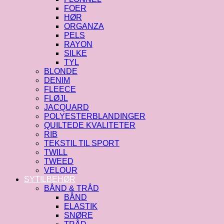
FOER
HØR
ORGANZA
PELS
RAYON
SILKE
TYL
BLONDE
DENIM
FLEECE
FLØJL
JACQUARD
POLYESTERBLANDINGER
QUILTEDE KVALITETER
RIB
TEKSTIL TIL SPORT
TWILL
TWEED
VELOUR
SYTILBEHØR
BÅND & TRÅD
BÅND
ELASTIK
SNØRE