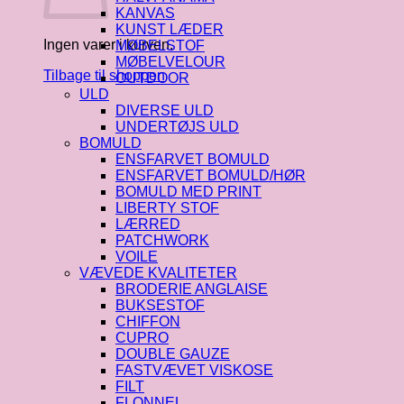
KANVAS
KUNST LÆDER
Ingen varer i kurven.
MØBELSTOF
MØBELVELOUR
Tilbage til shoppen
OUTDOOR
ULD
DIVERSE ULD
UNDERTØJS ULD
BOMULD
ENSFARVET BOMULD
ENSFARVET BOMULD/HØR
BOMULD MED PRINT
LIBERTY STOF
LÆRRED
PATCHWORK
VOILE
VÆVEDE KVALITETER
BRODERIE ANGLAISE
BUKSESTOF
CHIFFON
CUPRO
DOUBLE GAUZE
FASTVÆVET VISKOSE
FILT
FLONNEL