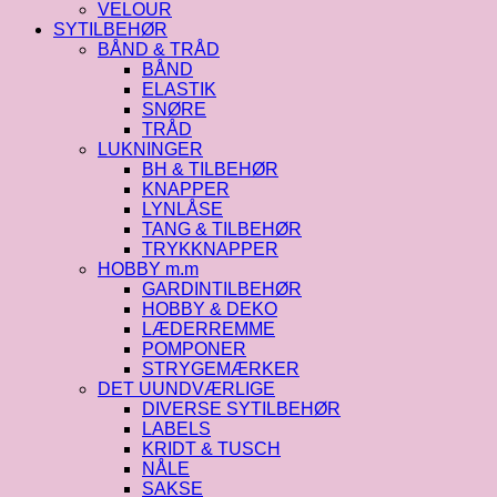
VELOUR
SYTILBEHØR
BÅND & TRÅD
BÅND
ELASTIK
SNØRE
TRÅD
LUKNINGER
BH & TILBEHØR
KNAPPER
LYNLÅSE
TANG & TILBEHØR
TRYKKNAPPER
HOBBY m.m
GARDINTILBEHØR
HOBBY & DEKO
LÆDERREMME
POMPONER
STRYGEMÆRKER
DET UUNDVÆRLIGE
DIVERSE SYTILBEHØR
LABELS
KRIDT & TUSCH
NÅLE
SAKSE