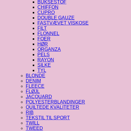
BUKSESTOF
CHIFFON
CUPRO
DOUBLE GAUZE
FASTVÆVET VISKOSE
FILT
FLONNEL
FOER
HØR
ORGANZA
PELS
RAYON
SILKE
TYL
BLONDE
DENIM
FLEECE
FLØJL
JACQUARD
POLYESTERBLANDINGER
QUILTEDE KVALITETER
RIB
TEKSTIL TIL SPORT
TWILL
TWEED