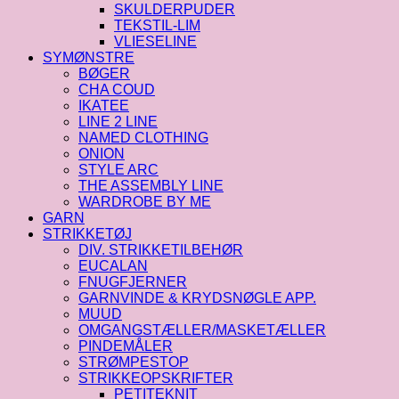
SKULDERPUDER
TEKSTIL-LIM
VLIESELINE
SYMØNSTRE
BØGER
CHA COUD
IKATEE
LINE 2 LINE
NAMED CLOTHING
ONION
STYLE ARC
THE ASSEMBLY LINE
WARDROBE BY ME
GARN
STRIKKETØJ
DIV. STRIKKETILBEHØR
EUCALAN
FNUGFJERNER
GARNVINDE & KRYDSNØGLE APP.
MUUD
OMGANGSTÆLLER/MASKETÆLLER
PINDEMÅLER
STRØMPESTOP
STRIKKEOPSKRIFTER
PETITEKNIT