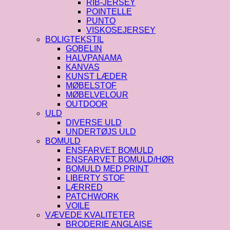
RIB-JERSEY
POINTELLE
PUNTO
VISKOSEJERSEY
BOLIGTEKSTIL
GOBELIN
HALVPANAMA
KANVAS
KUNST LÆDER
MØBELSTOF
MØBELVELOUR
OUTDOOR
ULD
DIVERSE ULD
UNDERTØJS ULD
BOMULD
ENSFARVET BOMULD
ENSFARVET BOMULD/HØR
BOMULD MED PRINT
LIBERTY STOF
LÆRRED
PATCHWORK
VOILE
VÆVEDE KVALITETER
BRODERIE ANGLAISE