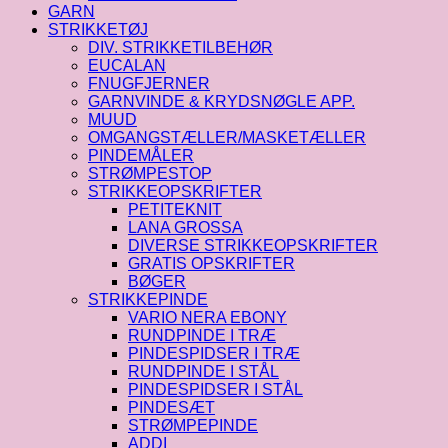
GARN
STRIKKETØJ
DIV. STRIKKETILBEHØR
EUCALAN
FNUGFJERNER
GARNVINDE & KRYDSNØGLE APP.
MUUD
OMGANGSTÆLLER/MASKETÆLLER
PINDEMÅLER
STRØMPESTOP
STRIKKEOPSKRIFTER
PETITEKNIT
LANA GROSSA
DIVERSE STRIKKEOPSKRIFTER
GRATIS OPSKRIFTER
BØGER
STRIKKEPINDE
VARIO NERA EBONY
RUNDPINDE I TRÆ
PINDESPIDSER I TRÆ
RUNDPINDE I STÅL
PINDESPIDSER I STÅL
PINDESÆT
STRØMPEPINDE
ADDI