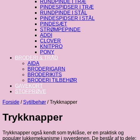
RUNDPINDE I TRÆ
PINDESPIDSER I TRÆ
RUNDPINDE I STÅL
PINDESPIDSER I STÅL
PINDESÆT
STRØMPEPINDE
ADDI
CLOVER
KNITPRO
PONY
BRODERI & TRÅD
AIDA
BRODERIGARN
BRODERIKITS
BRODERI TILBEHØR
GAVEKORT
STOFPRØVE
Forside
/
Sytilbehør
/
Trykknapper
Trykknapper
Trykknapper også kendt som tryklåse, er en praktisk og
populær lukkemekanisme i syverdenen. De består af to dele: