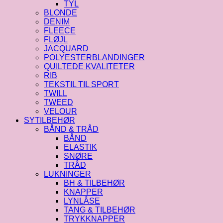
TYL
BLONDE
DENIM
FLEECE
FLØJL
JACQUARD
POLYESTERBLANDINGER
QUILTEDE KVALITETER
RIB
TEKSTIL TIL SPORT
TWILL
TWEED
VELOUR
SYTILBEHØR
BÅND & TRÅD
BÅND
ELASTIK
SNØRE
TRÅD
LUKNINGER
BH & TILBEHØR
KNAPPER
LYNLÅSE
TANG & TILBEHØR
TRYKKNAPPER