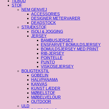
TILBUD
STOF
NEM GENVEJ
ACCESSORIES
DESIGNER METERVARER
DEADSTOCK
STRÆKSTOF
ISOLI & JOGGING
JERSEY
BAMBUSJERSEY
ENSFARVET BOMULDSJERSEY
BOMULDSJERSEY MED PRINT
RIB-JERSEY
POINTELLE
PUNTO
VISKOSEJERSEY
BOLIGTEKSTIL
GOBELIN
HALVPANAMA
KANVAS
KUNST LÆDER
MØBELSTOF
MØBELVELOUR
OUTDOOR
ULD