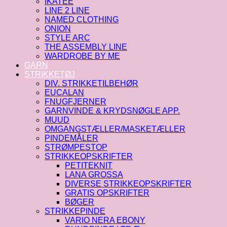
IKATEE
LINE 2 LINE
NAMED CLOTHING
ONION
STYLE ARC
THE ASSEMBLY LINE
WARDROBE BY ME
GARN
STRIKKETØJ
DIV. STRIKKETILBEHØR
EUCALAN
FNUGFJERNER
GARNVINDE & KRYDSNØGLE APP.
MUUD
OMGANGSTÆLLER/MASKETÆLLER
PINDEMÅLER
STRØMPESTOP
STRIKKEOPSKRIFTER
PETITEKNIT
LANA GROSSA
DIVERSE STRIKKEOPSKRIFTER
GRATIS OPSKRIFTER
BØGER
STRIKKEPINDE
VARIO NERA EBONY