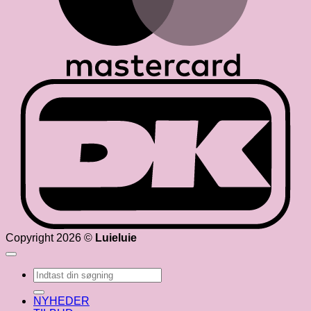
D
Copyright 2026 ©
Luieluie
Søg
efter:
NYHEDER