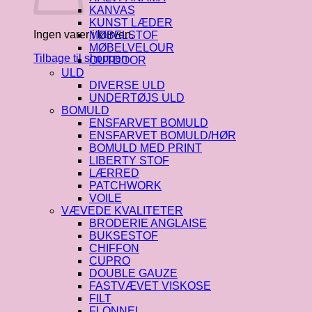
KANVAS
KUNST LÆDER
Ingen varer i kurven.
MØBELSTOF
MØBELVELOUR
Tilbage til shoppen
OUTDOOR
ULD
DIVERSE ULD
UNDERTØJS ULD
BOMULD
ENSFARVET BOMULD
ENSFARVET BOMULD/HØR
BOMULD MED PRINT
LIBERTY STOF
LÆRRED
PATCHWORK
VOILE
VÆVEDE KVALITETER
BRODERIE ANGLAISE
BUKSESTOF
CHIFFON
CUPRO
DOUBLE GAUZE
FASTVÆVET VISKOSE
FILT
FLONNEL