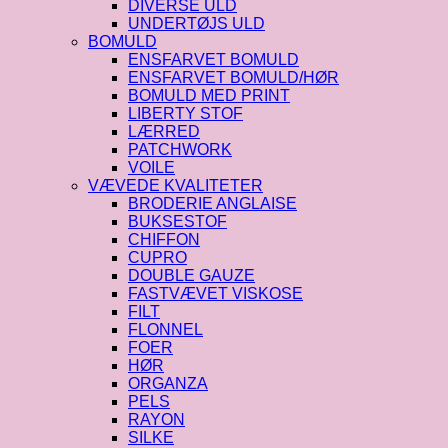
DIVERSE ULD
UNDERTØJS ULD
BOMULD
ENSFARVET BOMULD
ENSFARVET BOMULD/HØR
BOMULD MED PRINT
LIBERTY STOF
LÆRRED
PATCHWORK
VOILE
VÆVEDE KVALITETER
BRODERIE ANGLAISE
BUKSESTOF
CHIFFON
CUPRO
DOUBLE GAUZE
FASTVÆVET VISKOSE
FILT
FLONNEL
FOER
HØR
ORGANZA
PELS
RAYON
SILKE