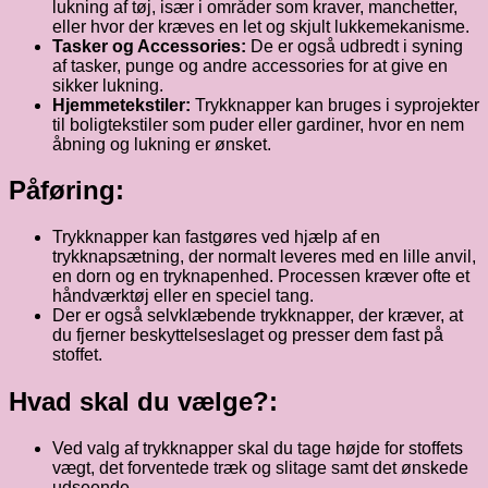
lukning af tøj, især i områder som kraver, manchetter,
eller hvor der kræves en let og skjult lukkemekanisme.
Tasker og Accessories:
De er også udbredt i syning
af tasker, punge og andre accessories for at give en
sikker lukning.
Hjemmetekstiler:
Trykknapper kan bruges i syprojekter
til boligtekstiler som puder eller gardiner, hvor en nem
åbning og lukning er ønsket.
Påføring:
Trykknapper kan fastgøres ved hjælp af en
trykknapsætning, der normalt leveres med en lille anvil,
en dorn og en tryknapenhed. Processen kræver ofte et
håndværktøj eller en speciel tang.
Der er også selvklæbende trykknapper, der kræver, at
du fjerner beskyttelseslaget og presser dem fast på
stoffet.
Hvad skal du vælge?:
Ved valg af trykknapper skal du tage højde for stoffets
vægt, det forventede træk og slitage samt det ønskede
udseende.