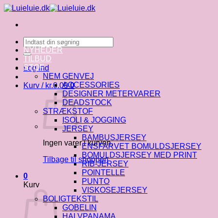
Fortsæt
til
indhold
Søg
efter:
NYHEDER
TILBUD
STOF
Log ind
NEM GENVEJ
ACCESSORIES
Kurv /
kr.
0.00
0
DESIGNER METERVARER
DEADSTOCK
STRÆKSTOF
ISOLI & JOGGING
JERSEY
BAMBUSJERSEY
Ingen varer i kurven.
ENSFARVET BOMULDSJERSEY
BOMULDSJERSEY MED PRINT
Tilbage til shoppen
RIB-JERSEY
POINTELLE
0
PUNTO
Kurv
VISKOSEJERSEY
BOLIGTEKSTIL
GOBELIN
HALVPANAMA