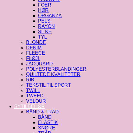
FOER
HØR
ORGANZA
PELS
RAYON
SILKE
TYL
BLONDE
DENIM
FLEECE
FLØJL
JACQUARD
POLYESTERBLANDINGER
QUILTEDE KVALITETER
RIB
TEKSTIL TIL SPORT
TWILL
TWEED
VELOUR
SYTILBEHØR
BÅND & TRÅD
BÅND
ELASTIK
SNØRE