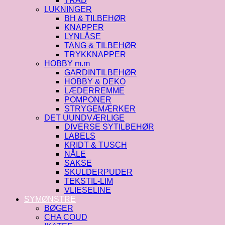
TRÅD
LUKNINGER
BH & TILBEHØR
KNAPPER
LYNLÅSE
TANG & TILBEHØR
TRYKKNAPPER
HOBBY m.m
GARDINTILBEHØR
HOBBY & DEKO
LÆDERREMME
POMPONER
STRYGEMÆRKER
DET UUNDVÆRLIGE
DIVERSE SYTILBEHØR
LABELS
KRIDT & TUSCH
NÅLE
SAKSE
SKULDERPUDER
TEKSTIL-LIM
VLIESELINE
SYMØNSTRE
BØGER
CHA COUD