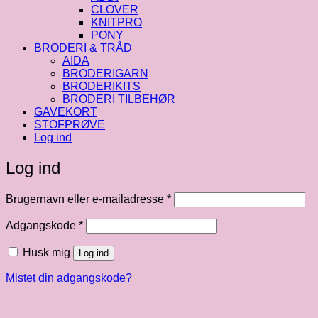
CLOVER
KNITPRO
PONY
BRODERI & TRÅD
AIDA
BRODERIGARN
BRODERIKITS
BRODERI TILBEHØR
GAVEKORT
STOFPRØVE
Log ind
Log ind
Påkrævet
Brugernavn eller e-mailadresse
*
Påkrævet
Adgangskode
*
Husk mig
Log ind
Mistet din adgangskode?