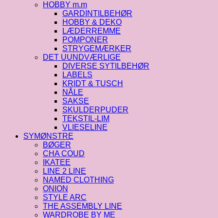
HOBBY m.m
GARDINTILBEHØR
HOBBY & DEKO
LÆDERREMME
POMPONER
STRYGEMÆRKER
DET UUNDVÆRLIGE
DIVERSE SYTILBEHØR
LABELS
KRIDT & TUSCH
NÅLE
SAKSE
SKULDERPUDER
TEKSTIL-LIM
VLIESELINE
SYMØNSTRE
BØGER
CHA COUD
IKATEE
LINE 2 LINE
NAMED CLOTHING
ONION
STYLE ARC
THE ASSEMBLY LINE
WARDROBE BY ME