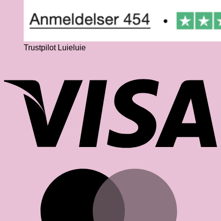
Trustpilot Luieluie
V
M