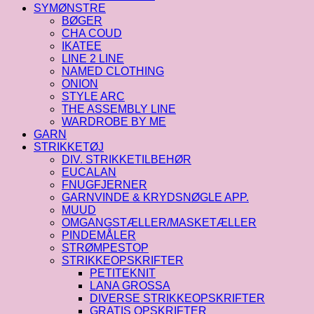
SYMØNSTRE
BØGER
CHA COUD
IKATEE
LINE 2 LINE
NAMED CLOTHING
ONION
STYLE ARC
THE ASSEMBLY LINE
WARDROBE BY ME
GARN
STRIKKETØJ
DIV. STRIKKETILBEHØR
EUCALAN
FNUGFJERNER
GARNVINDE & KRYDSNØGLE APP.
MUUD
OMGANGSTÆLLER/MASKETÆLLER
PINDEMÅLER
STRØMPESTOP
STRIKKEOPSKRIFTER
PETITEKNIT
LANA GROSSA
DIVERSE STRIKKEOPSKRIFTER
GRATIS OPSKRIFTER