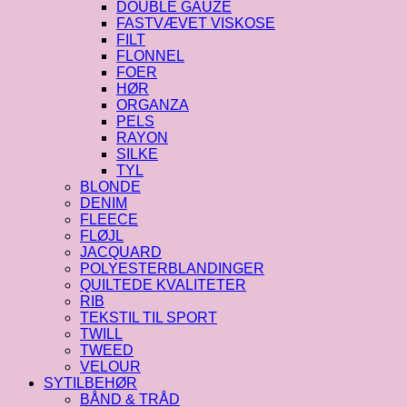
DOUBLE GAUZE
FASTVÆVET VISKOSE
FILT
FLONNEL
FOER
HØR
ORGANZA
PELS
RAYON
SILKE
TYL
BLONDE
DENIM
FLEECE
FLØJL
JACQUARD
POLYESTERBLANDINGER
QUILTEDE KVALITETER
RIB
TEKSTIL TIL SPORT
TWILL
TWEED
VELOUR
SYTILBEHØR
BÅND & TRÅD