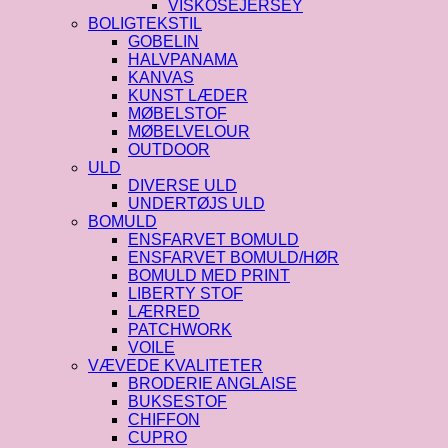
VISKOSEJERSEY
BOLIGTEKSTIL
GOBELIN
HALVPANAMA
KANVAS
KUNST LÆDER
MØBELSTOF
MØBELVELOUR
OUTDOOR
ULD
DIVERSE ULD
UNDERTØJS ULD
BOMULD
ENSFARVET BOMULD
ENSFARVET BOMULD/HØR
BOMULD MED PRINT
LIBERTY STOF
LÆRRED
PATCHWORK
VOILE
VÆVEDE KVALITETER
BRODERIE ANGLAISE
BUKSESTOF
CHIFFON
CUPRO