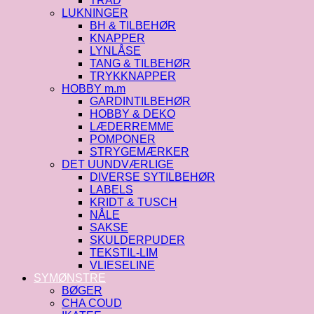
TRÅD
LUKNINGER
BH & TILBEHØR
KNAPPER
LYNLÅSE
TANG & TILBEHØR
TRYKKNAPPER
HOBBY m.m
GARDINTILBEHØR
HOBBY & DEKO
LÆDERREMME
POMPONER
STRYGEMÆRKER
DET UUNDVÆRLIGE
DIVERSE SYTILBEHØR
LABELS
KRIDT & TUSCH
NÅLE
SAKSE
SKULDERPUDER
TEKSTIL-LIM
VLIESELINE
SYMØNSTRE
BØGER
CHA COUD