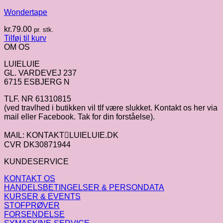
Wondertape
kr.
79.00
pr. stk.
Tilføj til kurv
OM OS
LUIELUIE
GL. VARDEVEJ 237
6715 ESBJERG N
TLF. NR 61310815
(ved travlhed i butikken vil tlf være slukket. Kontakt os her via
mail eller Facebook. Tak for din forståelse).
MAIL: KONTAKTLUIELUIE.DK
CVR DK30871944
KUNDESERVICE
KONTAKT OS
HANDELSBETINGELSER & PERSONDATA
KURSER & EVENTS
STOFPRØVER
FORSENDELSE