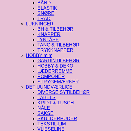
BÅND
ELASTIK
SNØRE
TRÅD
LUKNINGER
BH & TILBEHØR
KNAPPER
LYNLÅSE
TANG & TILBEHØR
TRYKKNAPPER
HOBBY m.m
GARDINTILBEHØR
HOBBY & DEKO
LÆDERREMME
POMPONER
STRYGEMÆRKER
DET UUNDVÆRLIGE
DIVERSE SYTILBEHØR
LABELS
KRIDT & TUSCH
NÅLE
SAKSE
SKULDERPUDER
TEKSTIL-LIM
VLIESELINE