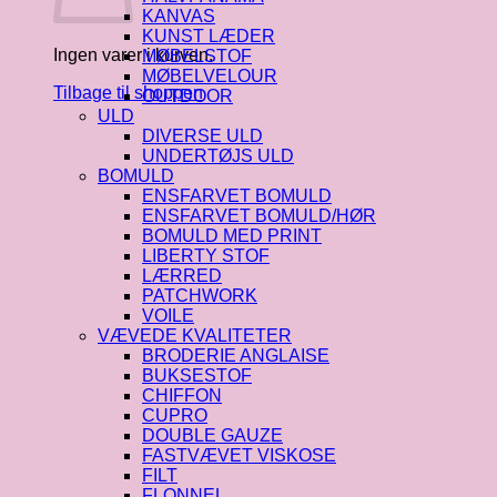
KANVAS
KUNST LÆDER
Ingen varer i kurven.
MØBELSTOF
MØBELVELOUR
Tilbage til shoppen
OUTDOOR
ULD
DIVERSE ULD
UNDERTØJS ULD
BOMULD
ENSFARVET BOMULD
ENSFARVET BOMULD/HØR
BOMULD MED PRINT
LIBERTY STOF
LÆRRED
PATCHWORK
VOILE
VÆVEDE KVALITETER
BRODERIE ANGLAISE
BUKSESTOF
CHIFFON
CUPRO
DOUBLE GAUZE
FASTVÆVET VISKOSE
FILT
FLONNEL