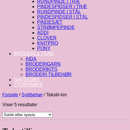
RUNDPINDE I TRÆ
PINDESPIDSER I TRÆ
RUNDPINDE I STÅL
PINDESPIDSER I STÅL
PINDESÆT
STRØMPEPINDE
ADDI
CLOVER
KNITPRO
PONY
BRODERI & TRÅD
AIDA
BRODERIGARN
BRODERIKITS
BRODERI TILBEHØR
GAVEKORT
STOFPRØVE
Forside
/
Sytilbehør
/
Tekstil-lim
Sorteret
Viser 5 resultater
efter
seneste