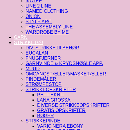
IKATEE
LINE 2 LINE
NAMED CLOTHING
ONION
STYLE ARC
THE ASSEMBLY LINE
WARDROBE BY ME
GARN
STRIKKETØJ
DIV. STRIKKETILBEHØR
EUCALAN
FNUGFJERNER
GARNVINDE & KRYDSNØGLE APP.
MUUD
OMGANGSTÆLLER/MASKETÆLLER
PINDEMÅLER
STRØMPESTOP
STRIKKEOPSKRIFTER
PETITEKNIT
LANA GROSSA
DIVERSE STRIKKEOPSKRIFTER
GRATIS OPSKRIFTER
BØGER
STRIKKEPINDE
VARIO NERA EBONY