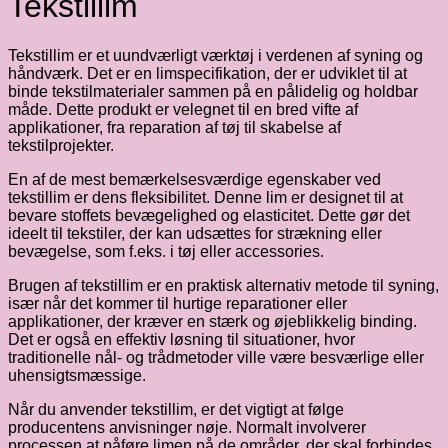
Tekstillim
Tekstillim er et uundværligt værktøj i verdenen af syning og
håndværk. Det er en limspecifikation, der er udviklet til at
binde tekstilmaterialer sammen på en pålidelig og holdbar
måde. Dette produkt er velegnet til en bred vifte af
applikationer, fra reparation af tøj til skabelse af
tekstilprojekter.
En af de mest bemærkelsesværdige egenskaber ved
tekstillim er dens fleksibilitet. Denne lim er designet til at
bevare stoffets bevægelighed og elasticitet. Dette gør det
ideelt til tekstiler, der kan udsættes for strækning eller
bevægelse, som f.eks. i tøj eller accessories.
Brugen af tekstillim er en praktisk alternativ metode til syning,
især når det kommer til hurtige reparationer eller
applikationer, der kræver en stærk og øjeblikkelig binding.
Det er også en effektiv løsning til situationer, hvor
traditionelle nål- og trådmetoder ville være besværlige eller
uhensigtsmæssige.
Når du anvender tekstillim, er det vigtigt at følge
producentens anvisninger nøje. Normalt involverer
processen at påføre limen på de områder, der skal forbindes,