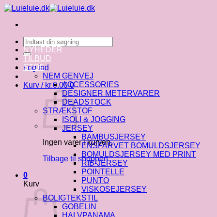
Fortsæt
til
indhold
Søg
efter:
NYHEDER
TILBUD
STOF
Log ind
NEM GENVEJ
ACCESSORIES
Kurv /
kr.
0.00
0
DESIGNER METERVARER
DEADSTOCK
STRÆKSTOF
ISOLI & JOGGING
JERSEY
BAMBUSJERSEY
Ingen varer i kurven.
ENSFARVET BOMULDSJERSEY
BOMULDSJERSEY MED PRINT
Tilbage til shoppen
RIB-JERSEY
POINTELLE
0
PUNTO
Kurv
VISKOSEJERSEY
BOLIGTEKSTIL
GOBELIN
HALVPANAMA