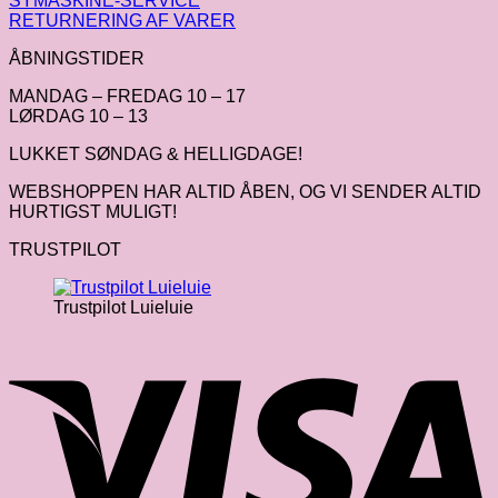
SYMASKINE-SERVICE
RETURNERING AF VARER
ÅBNINGSTIDER
MANDAG – FREDAG 10 – 17
LØRDAG 10 – 13
LUKKET SØNDAG & HELLIGDAGE!
WEBSHOPPEN HAR ALTID ÅBEN, OG VI SENDER ALTID
HURTIGST MULIGT!
TRUSTPILOT
Trustpilot Luieluie
V