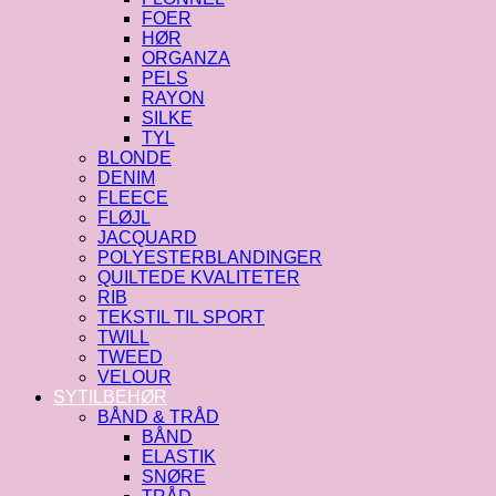
FOER
HØR
ORGANZA
PELS
RAYON
SILKE
TYL
BLONDE
DENIM
FLEECE
FLØJL
JACQUARD
POLYESTERBLANDINGER
QUILTEDE KVALITETER
RIB
TEKSTIL TIL SPORT
TWILL
TWEED
VELOUR
SYTILBEHØR
BÅND & TRÅD
BÅND
ELASTIK
SNØRE