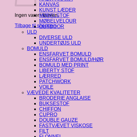
KANVAS
KUNST LÆDER
Ingen varer i kurven.
MØBELSTOF
MØBELVELOUR
Tilbage til shoppen
OUTDOOR
ULD
DIVERSE ULD
UNDERTØJS ULD
BOMULD
ENSFARVET BOMULD
ENSFARVET BOMULD/HØR
BOMULD MED PRINT
LIBERTY STOF
LÆRRED
PATCHWORK
VOILE
VÆVEDE KVALITETER
BRODERIE ANGLAISE
BUKSESTOF
CHIFFON
CUPRO
DOUBLE GAUZE
FASTVÆVET VISKOSE
FILT
FLONNEL