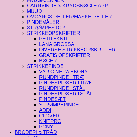
FNUGFJERNER
GARNVINDE & KRYDSNØGLE APP.
MUUD
OMGANGSTÆLLER/MASKETÆLLER
PINDEMÅLER
STRØMPESTOP
STRIKKEOPSKRIFTER
PETITEKNIT
LANA GROSSA
DIVERSE STRIKKEOPSKRIFTER
GRATIS OPSKRIFTER
BØGER
STRIKKEPINDE
VARIO NERA EBONY
RUNDPINDE I TRÆ
PINDESPIDSER I TRÆ
RUNDPINDE I STÅL
PINDESPIDSER I STÅL
PINDESÆT
STRØMPEPINDE
ADDI
CLOVER
KNITPRO
PONY
BRODERI & TRÅD