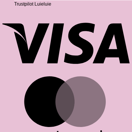
Trustpilot Luieluie
V
M