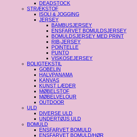
DEADSTOCK
STRÆKSTOF
ISOLI & JOGGING
JERSEY
BAMBUSJERSEY
ENSFARVET BOMULDSJERSEY
BOMULDSJERSEY MED PRINT
RIB-JERSEY
POINTELLE
PUNTO
VISKOSEJERSEY
BOLIGTEKSTIL
GOBELIN
HALVPANAMA
KANVAS
KUNST LÆDER
MØBELSTOF
MØBELVELOUR
OUTDOOR
ULD
DIVERSE ULD
UNDERTØJS ULD
BOMULD
ENSFARVET BOMULD
ENSFARVET BOMULD/HØR