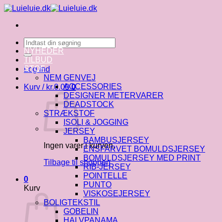
Fortsæt
til
indhold
Søg
efter:
NYHEDER
TILBUD
STOF
Log ind
NEM GENVEJ
ACCESSORIES
Kurv /
kr.
0.00
0
DESIGNER METERVARER
DEADSTOCK
STRÆKSTOF
ISOLI & JOGGING
JERSEY
BAMBUSJERSEY
Ingen varer i kurven.
ENSFARVET BOMULDSJERSEY
BOMULDSJERSEY MED PRINT
Tilbage til shoppen
RIB-JERSEY
POINTELLE
0
PUNTO
Kurv
VISKOSEJERSEY
BOLIGTEKSTIL
GOBELIN
HALVPANAMA