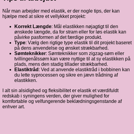
Når man arbejder med elastik, er der nogle tips, der kan
hjælpe med at sikre et vellykket projekt:
Korrekt Længde
: Mål elastikken nøjagtigt til den
ønskede længde, da for stram eller for løs elastik kan
påvirke pasformen af det færdige produkt.
Type
: Vælg den rigtige type elastik til dit projekt baseret
på dens anvendelse og ønsket strækbarhed.
Sømteknikker
: Sømteknikker som zigzag-søm eller
tvillingenålssøm kan være nyttige til at sy elastikken på
plads, mens den stadig tillader strækbarhed.
Elastiktråd
: Ved at anvende elastiktråd i bobbinen kan
du lette syprocessen og sikre en jævn trådning af
elastikken.
I alt sin alsidighed og fleksibilitet er elastik et værdifuldt
redskab i syningens verden, der giver mulighed for
komfortable og velfungerende beklædningsgenstande af
enhver art.