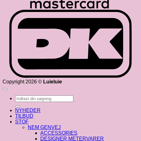
D
Copyright 2026 ©
Luieluie
Søg
efter:
NYHEDER
TILBUD
STOF
NEM GENVEJ
ACCESSORIES
DESIGNER METERVARER