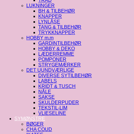
TRÅD
LUKNINGER
BH & TILBEHØR
KNAPPER
LYNLÅSE
TANG & TILBEHØR
TRYKKNAPPER
HOBBY m.m
GARDINTILBEHØR
HOBBY & DEKO
LÆDERREMME
POMPONER
STRYGEMÆRKER
DET UUNDVÆRLIGE
DIVERSE SYTILBEHØR
LABELS
KRIDT & TUSCH
NÅLE
SAKSE
SKULDERPUDER
TEKSTIL-LIM
VLIESELINE
SYMØNSTRE
BØGER
CHA COUD