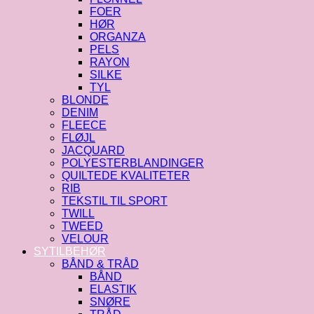
FOER
HØR
ORGANZA
PELS
RAYON
SILKE
TYL
BLONDE
DENIM
FLEECE
FLØJL
JACQUARD
POLYESTERBLANDINGER
QUILTEDE KVALITETER
RIB
TEKSTIL TIL SPORT
TWILL
TWEED
VELOUR
SYTILBEHØR
BÅND & TRÅD
BÅND
ELASTIK
SNØRE