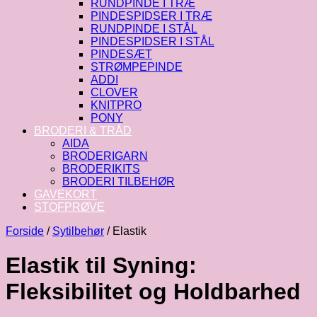
RUNDPINDE I TRÆ
PINDESPIDSER I TRÆ
RUNDPINDE I STÅL
PINDESPIDSER I STÅL
PINDESÆT
STRØMPEPINDE
ADDI
CLOVER
KNITPRO
PONY
BRODERI & TRÅD
AIDA
BRODERIGARN
BRODERIKITS
BRODERI TILBEHØR
GAVEKORT
STOFPRØVE
Forside
/
Sytilbehør
/
Elastik
Elastik til Syning:
Fleksibilitet og Holdbarhed