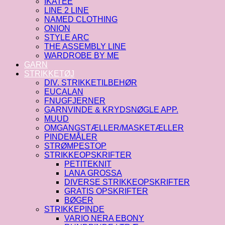
IKATEE
LINE 2 LINE
NAMED CLOTHING
ONION
STYLE ARC
THE ASSEMBLY LINE
WARDROBE BY ME
GARN
STRIKKETØJ
DIV. STRIKKETILBEHØR
EUCALAN
FNUGFJERNER
GARNVINDE & KRYDSNØGLE APP.
MUUD
OMGANGSTÆLLER/MASKETÆLLER
PINDEMÅLER
STRØMPESTOP
STRIKKEOPSKRIFTER
PETITEKNIT
LANA GROSSA
DIVERSE STRIKKEOPSKRIFTER
GRATIS OPSKRIFTER
BØGER
STRIKKEPINDE
VARIO NERA EBONY