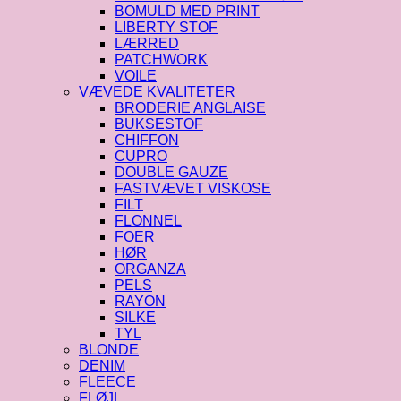
BOMULD MED PRINT
LIBERTY STOF
LÆRRED
PATCHWORK
VOILE
VÆVEDE KVALITETER
BRODERIE ANGLAISE
BUKSESTOF
CHIFFON
CUPRO
DOUBLE GAUZE
FASTVÆVET VISKOSE
FILT
FLONNEL
FOER
HØR
ORGANZA
PELS
RAYON
SILKE
TYL
BLONDE
DENIM
FLEECE
FLØJL