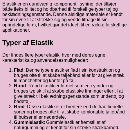
Elastik er en uundværlig komponent i syning, der tilføjer
både fleksibilitet og holdbarhed til forskellige typer tøj og
beklædningsgenstande. Denne alsidige materiale er kendt
for sin evne til at strække sig og vende tilbage til sin
oprindelige form, hvilket gør det ideelt til en række forskellige
applikationer.
Typer af Elastik
Der findes flere typer elastik, hver med deres egne
karakteristika og anvendelsesmuligheder:
Flad
: Denne type elastik er flad i sin konstruktion og
bruges ofte til at skabe taljebånd eller for at give stræk
til manchetter og kanter på tøj.
Rund
: Rund elastik er formet som en cylinder og
bruges typisk til at skabe elastiske linninger eller til at
give stræk til beklædningsgenstande som undertøj og
badetøj.
Bred
: Disse elastikker er bredere end de traditionelle
sorter og bruges ofte til at skabe komfortable taljebånd
til bukser eller nederdele.
Gummielastik
: Gummielastik er fremstillet af
naturgummi og er kendt for sin stærke strækbarhed.