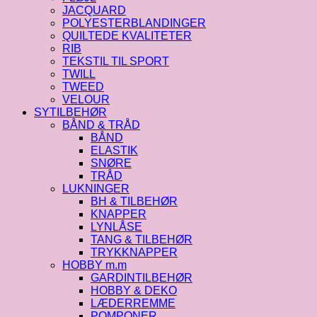
JACQUARD
POLYESTERBLANDINGER
QUILTEDE KVALITETER
RIB
TEKSTIL TIL SPORT
TWILL
TWEED
VELOUR
SYTILBEHØR
BÅND & TRÅD
BÅND
ELASTIK
SNØRE
TRÅD
LUKNINGER
BH & TILBEHØR
KNAPPER
LYNLÅSE
TANG & TILBEHØR
TRYKKNAPPER
HOBBY m.m
GARDINTILBEHØR
HOBBY & DEKO
LÆDERREMME
POMPONER