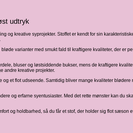
øst udtryk
og kreative syprojekter. Stoffet er kendt for sin karakteristiske t
.
g bløde varianter med smukt fald til kraftigere kvaliteter, der er p
derdele, bluser og løstsiddende bukser, mens de kraftigere kvalitete
e andre kreative projekter.
e og et flot udseende. Samtidig bliver mange kvaliteter blødere
ere og erfarne syentusiaster. Med det rette mønster kan du skab
ort og holdbarhed, så du får et stof, der holder sig flot sæson 