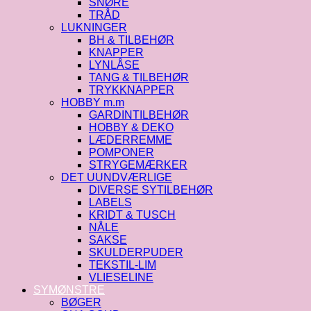
SNØRE
TRÅD
LUKNINGER
BH & TILBEHØR
KNAPPER
LYNLÅSE
TANG & TILBEHØR
TRYKKNAPPER
HOBBY m.m
GARDINTILBEHØR
HOBBY & DEKO
LÆDERREMME
POMPONER
STRYGEMÆRKER
DET UUNDVÆRLIGE
DIVERSE SYTILBEHØR
LABELS
KRIDT & TUSCH
NÅLE
SAKSE
SKULDERPUDER
TEKSTIL-LIM
VLIESELINE
SYMØNSTRE
BØGER