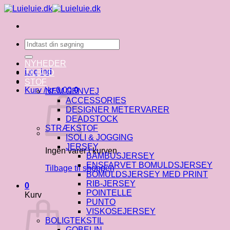
Fortsæt
til
indhold
Søg
efter:
NYHEDER
Log ind
TILBUD
STOF
Kurv /
kr.
0.00
0
NEM GENVEJ
ACCESSORIES
DESIGNER METERVARER
DEADSTOCK
STRÆKSTOF
ISOLI & JOGGING
JERSEY
Ingen varer i kurven.
BAMBUSJERSEY
ENSFARVET BOMULDSJERSEY
Tilbage til shoppen
BOMULDSJERSEY MED PRINT
RIB-JERSEY
0
POINTELLE
Kurv
PUNTO
VISKOSEJERSEY
BOLIGTEKSTIL
GOBELIN