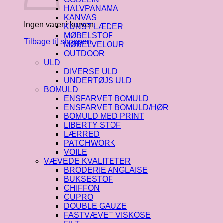
HALVPANAMA
KANVAS
Ingen varer i kurven.
KUNST LÆDER
MØBELSTOF
Tilbage til shoppen
MØBELVELOUR
OUTDOOR
ULD
DIVERSE ULD
UNDERTØJS ULD
BOMULD
ENSFARVET BOMULD
ENSFARVET BOMULD/HØR
BOMULD MED PRINT
LIBERTY STOF
LÆRRED
PATCHWORK
VOILE
VÆVEDE KVALITETER
BRODERIE ANGLAISE
BUKSESTOF
CHIFFON
CUPRO
DOUBLE GAUZE
FASTVÆVET VISKOSE