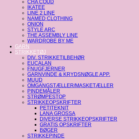
CHA COUD
IKATEE
LINE 2 LINE
NAMED CLOTHING
ONION
STYLE ARC
THE ASSEMBLY LINE
WARDROBE BY ME
GARN
STRIKKETØJ
DIV. STRIKKETILBEHØR
EUCALAN
FNUGFJERNER
GARNVINDE & KRYDSNØGLE APP.
MUUD
OMGANGSTÆLLER/MASKETÆLLER
PINDEMÅLER
STRØMPESTOP
STRIKKEOPSKRIFTER
PETITEKNIT
LANA GROSSA
DIVERSE STRIKKEOPSKRIFTER
GRATIS OPSKRIFTER
BØGER
STRIKKEPINDE