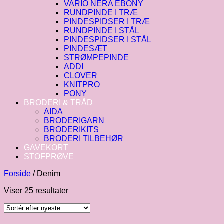
VARIO NERA EBONY
RUNDPINDE I TRÆ
PINDESPIDSER I TRÆ
RUNDPINDE I STÅL
PINDESPIDSER I STÅL
PINDESÆT
STRØMPEPINDE
ADDI
CLOVER
KNITPRO
PONY
BRODERI & TRÅD
AIDA
BRODERIGARN
BRODERIKITS
BRODERI TILBEHØR
GAVEKORT
STOFPRØVE
Forside
/
Denim
Sorteret
Viser 25 resultater
efter
seneste