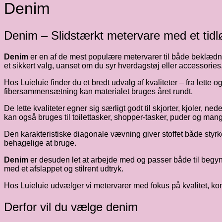
Denim
Denim – Slidstærkt metervare med et tidl
Denim
er en af de mest populære metervarer til både beklædning 
et sikkert valg, uanset om du syr hverdagstøj eller accessories
Hos Luieluie finder du et bredt udvalg af kvaliteter – fra lette o
fibersammensætning kan materialet bruges året rundt.
De lette kvaliteter egner sig særligt godt til skjorter, kjoler, ne
kan også bruges til toilettasker, shopper-tasker, puder og mang
Den karakteristiske diagonale vævning giver stoffet både styrk
behagelige at bruge.
Denim
er desuden let at arbejde med og passer både til begynd
med et afslappet og stilrent udtryk.
Hos Luieluie udvælger vi metervarer med fokus på kvalitet, komf
Derfor vil du vælge denim