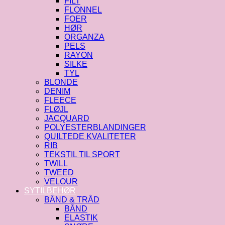
FILT
FLONNEL
FOER
HØR
ORGANZA
PELS
RAYON
SILKE
TYL
BLONDE
DENIM
FLEECE
FLØJL
JACQUARD
POLYESTERBLANDINGER
QUILTEDE KVALITETER
RIB
TEKSTIL TIL SPORT
TWILL
TWEED
VELOUR
SYTILBEHØR
BÅND & TRÅD
BÅND
ELASTIK