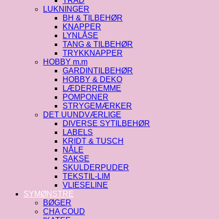
TRÅD
LUKNINGER
BH & TILBEHØR
KNAPPER
LYNLÅSE
TANG & TILBEHØR
TRYKKNAPPER
HOBBY m.m
GARDINTILBEHØR
HOBBY & DEKO
LÆDERREMME
POMPONER
STRYGEMÆRKER
DET UUNDVÆRLIGE
DIVERSE SYTILBEHØR
LABELS
KRIDT & TUSCH
NÅLE
SAKSE
SKULDERPUDER
TEKSTIL-LIM
VLIESELINE
SYMØNSTRE
BØGER
CHA COUD