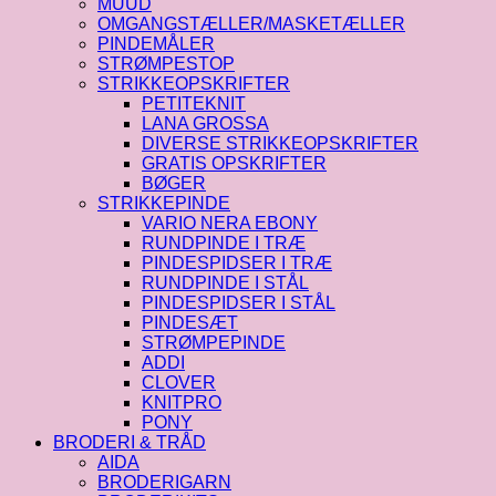
MUUD
OMGANGSTÆLLER/MASKETÆLLER
PINDEMÅLER
STRØMPESTOP
STRIKKEOPSKRIFTER
PETITEKNIT
LANA GROSSA
DIVERSE STRIKKEOPSKRIFTER
GRATIS OPSKRIFTER
BØGER
STRIKKEPINDE
VARIO NERA EBONY
RUNDPINDE I TRÆ
PINDESPIDSER I TRÆ
RUNDPINDE I STÅL
PINDESPIDSER I STÅL
PINDESÆT
STRØMPEPINDE
ADDI
CLOVER
KNITPRO
PONY
BRODERI & TRÅD
AIDA
BRODERIGARN