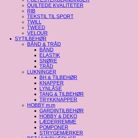
QUILTEDE KVALITETER
RIB
TEKSTIL TIL SPORT
TWILL
TWEED
VELOUR
SYTILBEHØR
BÅND & TRÅD
BÅND
ELASTIK
SNØRE
TRÅD
LUKNINGER
BH & TILBEHØR
KNAPPER
LYNLÅSE
TANG & TILBEHØR
TRYKKNAPPER
HOBBY m.m
GARDINTILBEHØR
HOBBY & DEKO
LÆDERREMME
POMPONER
STRYGEMÆRKER