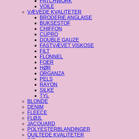
PATCHWORK
VOILE
VÆVEDE KVALITETER
BRODERIE ANGLAISE
BUKSESTOF
CHIFFON
CUPRO
DOUBLE GAUZE
FASTVÆVET VISKOSE
FILT
FLONNEL
FOER
HØR
ORGANZA
PELS
RAYON
SILKE
TYL
BLONDE
DENIM
FLEECE
FLØJL
JACQUARD
POLYESTERBLANDINGER
QUILTEDE KVALITETER