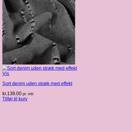
Vis
Sort denim uden stræk med effekt
kr.
139.00
pr. mtr
Tilføj til kurv