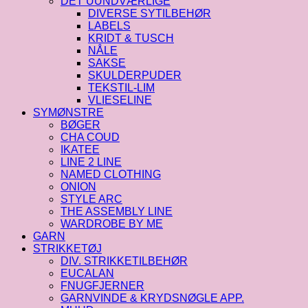
DET UUNDVÆRLIGE
DIVERSE SYTILBEHØR
LABELS
KRIDT & TUSCH
NÅLE
SAKSE
SKULDERPUDER
TEKSTIL-LIM
VLIESELINE
SYMØNSTRE
BØGER
CHA COUD
IKATEE
LINE 2 LINE
NAMED CLOTHING
ONION
STYLE ARC
THE ASSEMBLY LINE
WARDROBE BY ME
GARN
STRIKKETØJ
DIV. STRIKKETILBEHØR
EUCALAN
FNUGFJERNER
GARNVINDE & KRYDSNØGLE APP.