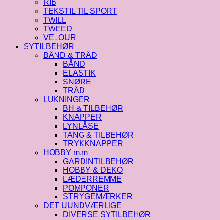
RIB
TEKSTIL TIL SPORT
TWILL
TWEED
VELOUR
SYTILBEHØR
BÅND & TRÅD
BÅND
ELASTIK
SNØRE
TRÅD
LUKNINGER
BH & TILBEHØR
KNAPPER
LYNLÅSE
TANG & TILBEHØR
TRYKKNAPPER
HOBBY m.m
GARDINTILBEHØR
HOBBY & DEKO
LÆDERREMME
POMPONER
STRYGEMÆRKER
DET UUNDVÆRLIGE
DIVERSE SYTILBEHØR