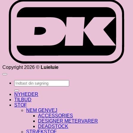
D
Copyright 2026 ©
Luieluie
Søg
efter:
NYHEDER
TILBUD
STOF
NEM GENVEJ
ACCESSORIES
DESIGNER METERVARER
DEADSTOCK
STRÆKSTOF