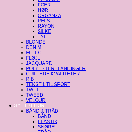
FOER
HØR
ORGANZA
PELS
RAYON
SILKE
TYL
BLONDE
DENIM
FLEECE
FLØJL
JACQUARD
POLYESTERBLANDINGER
QUILTEDE KVALITETER
RIB
TEKSTIL TIL SPORT
TWILL
TWEED
VELOUR
SYTILBEHØR
BÅND & TRÅD
BÅND
ELASTIK
SNØRE