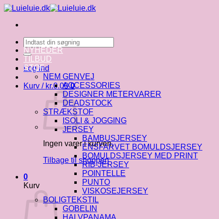
Fortsæt
til
indhold
Søg
efter:
NYHEDER
TILBUD
STOF
Log ind
NEM GENVEJ
ACCESSORIES
Kurv /
kr.
0.00
0
DESIGNER METERVARER
DEADSTOCK
STRÆKSTOF
ISOLI & JOGGING
JERSEY
BAMBUSJERSEY
Ingen varer i kurven.
ENSFARVET BOMULDSJERSEY
BOMULDSJERSEY MED PRINT
Tilbage til shoppen
RIB-JERSEY
POINTELLE
0
PUNTO
Kurv
VISKOSEJERSEY
BOLIGTEKSTIL
GOBELIN
HALVPANAMA