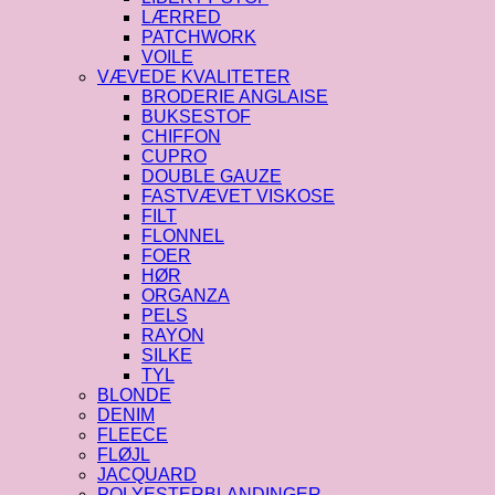
LÆRRED
PATCHWORK
VOILE
VÆVEDE KVALITETER
BRODERIE ANGLAISE
BUKSESTOF
CHIFFON
CUPRO
DOUBLE GAUZE
FASTVÆVET VISKOSE
FILT
FLONNEL
FOER
HØR
ORGANZA
PELS
RAYON
SILKE
TYL
BLONDE
DENIM
FLEECE
FLØJL
JACQUARD
POLYESTERBLANDINGER