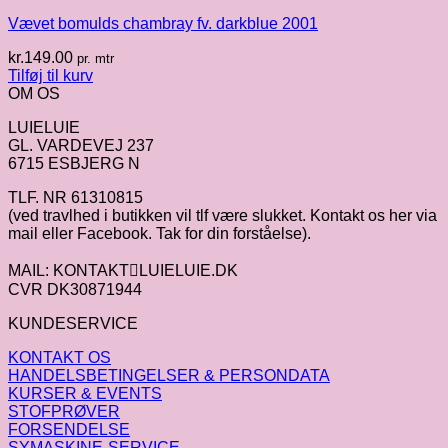
Vævet bomulds chambray fv. darkblue 2001
kr.
149.00
pr. mtr
Tilføj til kurv
OM OS
LUIELUIE
GL. VARDEVEJ 237
6715 ESBJERG N
TLF. NR 61310815
(ved travlhed i butikken vil tlf være slukket. Kontakt os her via
mail eller Facebook. Tak for din forståelse).
MAIL: KONTAKTLUIELUIE.DK
CVR DK30871944
KUNDESERVICE
KONTAKT OS
HANDELSBETINGELSER & PERSONDATA
KURSER & EVENTS
STOFPRØVER
FORSENDELSE
SYMASKINE-SERVICE