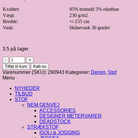
Kvalitet:
95% bomuld 5% elasthan
Vægt:
230 g/m2
Bredde:
+/-155 cm
Vask:
Skånevask 30 grader
3.5 på lager
Denimjersey
i
Tilføj til kurv
Køb nu
sort
Varenummer (SKU):
290943
Kategorier:
Denim
,
Stof
antal
Menu
NYHEDER
TILBUD
STOF
NEM GENVEJ
ACCESSORIES
DESIGNER METERVARER
DEADSTOCK
STRÆKSTOF
ISOLI & JOGGING