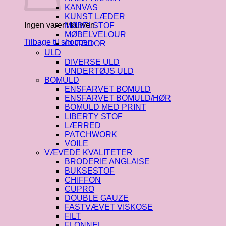
KANVAS
KUNST LÆDER
Ingen varer i kurven.
MØBELSTOF
MØBELVELOUR
Tilbage til shoppen
OUTDOOR
ULD
DIVERSE ULD
UNDERTØJS ULD
BOMULD
ENSFARVET BOMULD
ENSFARVET BOMULD/HØR
BOMULD MED PRINT
LIBERTY STOF
LÆRRED
PATCHWORK
VOILE
VÆVEDE KVALITETER
BRODERIE ANGLAISE
BUKSESTOF
CHIFFON
CUPRO
DOUBLE GAUZE
FASTVÆVET VISKOSE
FILT
FLONNEL