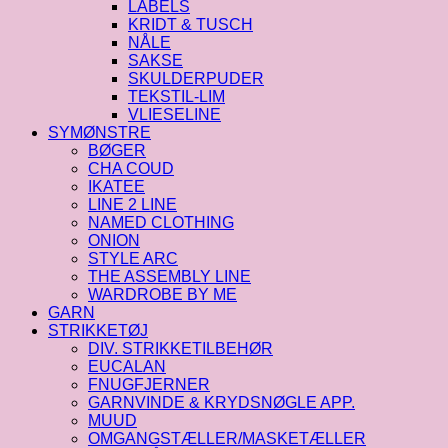
LABELS
KRIDT & TUSCH
NÅLE
SAKSE
SKULDERPUDER
TEKSTIL-LIM
VLIESELINE
SYMØNSTRE
BØGER
CHA COUD
IKATEE
LINE 2 LINE
NAMED CLOTHING
ONION
STYLE ARC
THE ASSEMBLY LINE
WARDROBE BY ME
GARN
STRIKKETØJ
DIV. STRIKKETILBEHØR
EUCALAN
FNUGFJERNER
GARNVINDE & KRYDSNØGLE APP.
MUUD
OMGANGSTÆLLER/MASKETÆLLER