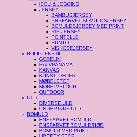
ISOLI & JOGGING
JERSEY
BAMBUSJERSEY
ENSFARVET BOMULDSJERSEY
BOMULDSJERSEY MED PRINT
RIB-JERSEY
POINTELLE
PUNTO
VISKOSEJERSEY
BOLIGTEKSTIL
GOBELIN
HALVPANAMA
KANVAS
KUNST LÆDER
MØBELSTOF
MØBELVELOUR
OUTDOOR
ULD
DIVERSE ULD
UNDERTØJS ULD
BOMULD
ENSFARVET BOMULD
ENSFARVET BOMULD/HØR
BOMULD MED PRINT
LIBERTY STOF