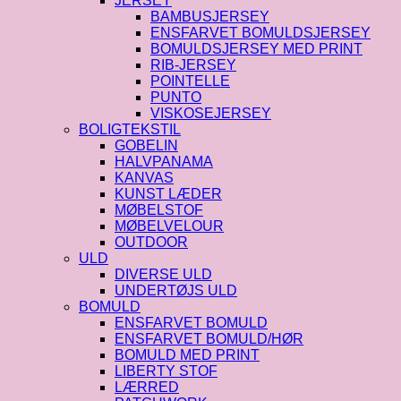
JERSEY
BAMBUSJERSEY
ENSFARVET BOMULDSJERSEY
BOMULDSJERSEY MED PRINT
RIB-JERSEY
POINTELLE
PUNTO
VISKOSEJERSEY
BOLIGTEKSTIL
GOBELIN
HALVPANAMA
KANVAS
KUNST LÆDER
MØBELSTOF
MØBELVELOUR
OUTDOOR
ULD
DIVERSE ULD
UNDERTØJS ULD
BOMULD
ENSFARVET BOMULD
ENSFARVET BOMULD/HØR
BOMULD MED PRINT
LIBERTY STOF
LÆRRED