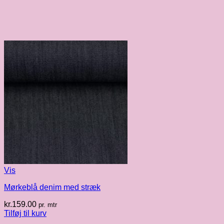
Vis
Mørkeblå denim med stræk
kr.
159.00
pr. mtr
Tilføj til kurv