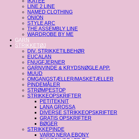
IKATEE
LINE 2 LINE
NAMED CLOTHING
ONION
STYLE ARC
THE ASSEMBLY LINE
WARDROBE BY ME
GARN
STRIKKETØJ
DIV. STRIKKETILBEHØR
EUCALAN
FNUGFJERNER
GARNVINDE & KRYDSNØGLE APP.
MUUD
OMGANGSTÆLLER/MASKETÆLLER
PINDEMÅLER
STRØMPESTOP
STRIKKEOPSKRIFTER
PETITEKNIT
LANA GROSSA
DIVERSE STRIKKEOPSKRIFTER
GRATIS OPSKRIFTER
BØGER
STRIKKEPINDE
VARIO NERA EBONY