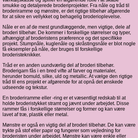
smukke og detaljerede broderiprojekter. Fra nåle og tråd til
broderiramme og mønstre, er det rigtige tilbehør afgørende
for at sikre en vellykket og behagelig broderioplevelse.
Nåle er en af de mest grundlæggende, men vigtige, dele af
broderi tilbehør. De kommer i forskellige størrelser og typer,
afhængigt af broderistens præference og det specifikke
projekt. Stumpnåle, kuglenåle og skråstingsnåle er blot nogle
få eksempler på nåle, der bruges til forskellige
broderisteknikker.
Tråd er en anden uundværlig del af broderi tilbehør.
Broderigarn fås i en bred vifte af farver og materialer,
herunder bomuld, silke, uld og metallic. At vælge den rigtige
tråd til ens projekt er afgørende for at opnå det ønskede
udseende og tekstur.
En broderiramme eller -ring er et væsentligt redskab til at
holde broderistykket stramt og jævnt under arbejdet. Disse
rammer fås i forskellige størrelser og former og kan være
lavet af træ, plastik eller metal.
Mønstre er også en vigtig del af broderi tilbehør. De kan være
trykte på stof eller papir og fungerer som vejledning for
broderisten under arbejdet. Mønstre kan være enkle eller