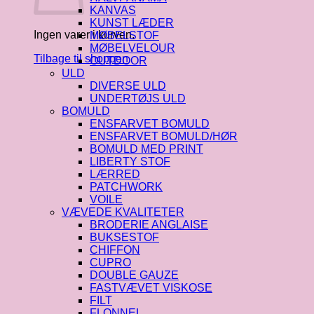
KANVAS
KUNST LÆDER
Ingen varer i kurven.
MØBELSTOF
MØBELVELOUR
Tilbage til shoppen
OUTDOOR
ULD
DIVERSE ULD
UNDERTØJS ULD
BOMULD
ENSFARVET BOMULD
ENSFARVET BOMULD/HØR
BOMULD MED PRINT
LIBERTY STOF
LÆRRED
PATCHWORK
VOILE
VÆVEDE KVALITETER
BRODERIE ANGLAISE
BUKSESTOF
CHIFFON
CUPRO
DOUBLE GAUZE
FASTVÆVET VISKOSE
FILT
FLONNEL