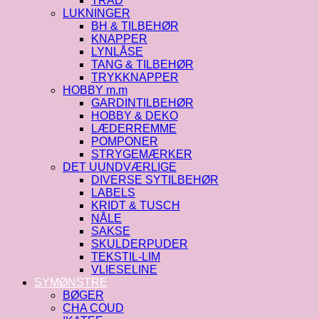
TRÅD
LUKNINGER
BH & TILBEHØR
KNAPPER
LYNLÅSE
TANG & TILBEHØR
TRYKKNAPPER
HOBBY m.m
GARDINTILBEHØR
HOBBY & DEKO
LÆDERREMME
POMPONER
STRYGEMÆRKER
DET UUNDVÆRLIGE
DIVERSE SYTILBEHØR
LABELS
KRIDT & TUSCH
NÅLE
SAKSE
SKULDERPUDER
TEKSTIL-LIM
VLIESELINE
SYMØNSTRE
BØGER
CHA COUD