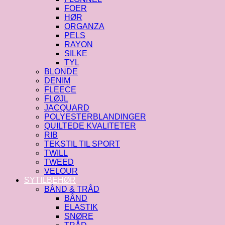
FOER
HØR
ORGANZA
PELS
RAYON
SILKE
TYL
BLONDE
DENIM
FLEECE
FLØJL
JACQUARD
POLYESTERBLANDINGER
QUILTEDE KVALITETER
RIB
TEKSTIL TIL SPORT
TWILL
TWEED
VELOUR
SYTILBEHØR
BÅND & TRÅD
BÅND
ELASTIK
SNØRE