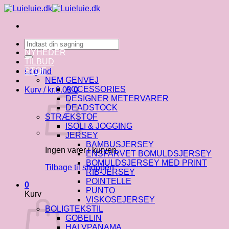
Fortsæt
til
indhold
Søg
efter:
NYHEDER
TILBUD
STOF
Log ind
NEM GENVEJ
ACCESSORIES
Kurv /
kr.
0.00
0
DESIGNER METERVARER
DEADSTOCK
STRÆKSTOF
ISOLI & JOGGING
JERSEY
BAMBUSJERSEY
Ingen varer i kurven.
ENSFARVET BOMULDSJERSEY
BOMULDSJERSEY MED PRINT
Tilbage til shoppen
RIB-JERSEY
POINTELLE
0
PUNTO
Kurv
VISKOSEJERSEY
BOLIGTEKSTIL
GOBELIN
HALVPANAMA