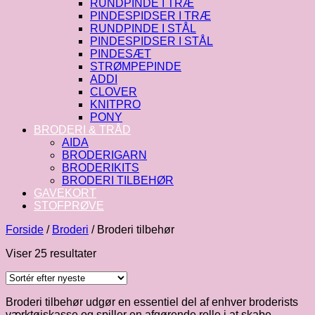
RUNDPINDE I TRÆ
PINDESPIDSER I TRÆ
RUNDPINDE I STÅL
PINDESPIDSER I STÅL
PINDESÆT
STRØMPEPINDE
ADDI
CLOVER
KNITPRO
PONY
BRODERI & TRÅD
AIDA
BRODERIGARN
BRODERIKITS
BRODERI TILBEHØR
GAVEKORT
STOFPRØVE
Forside
/
Broderi
/
Broderi tilbehør
Sorteret
Viser 25 resultater
efter
seneste
Broderi tilbehør udgør en essentiel del af enhver broderists
værktøjskasse og spiller en afgørende rolle i at skabe