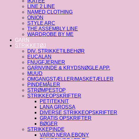
IKATEE
LINE 2 LINE
NAMED CLOTHING
ONION
STYLE ARC
THE ASSEMBLY LINE
WARDROBE BY ME
GARN
STRIKKETØJ
DIV. STRIKKETILBEHØR
EUCALAN
FNUGFJERNER
GARNVINDE & KRYDSNØGLE APP.
MUUD
OMGANGSTÆLLER/MASKETÆLLER
PINDEMÅLER
STRØMPESTOP
STRIKKEOPSKRIFTER
PETITEKNIT
LANA GROSSA
DIVERSE STRIKKEOPSKRIFTER
GRATIS OPSKRIFTER
BØGER
STRIKKEPINDE
VARIO NERA EBONY