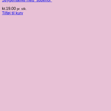
Strygemærke med “superior”
kr.
19.00
pr. stk.
Tilføj til kurv