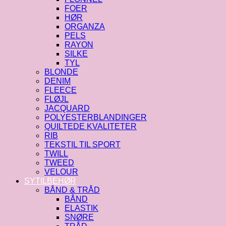
FOER
HØR
ORGANZA
PELS
RAYON
SILKE
TYL
BLONDE
DENIM
FLEECE
FLØJL
JACQUARD
POLYESTERBLANDINGER
QUILTEDE KVALITETER
RIB
TEKSTIL TIL SPORT
TWILL
TWEED
VELOUR
SYTILBEHØR
BÅND & TRÅD
BÅND
ELASTIK
SNØRE