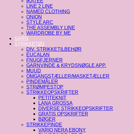
IKATEE
LINE 2 LINE
NAMED CLOTHING
ONION
STYLE ARC
THE ASSEMBLY LINE
WARDROBE BY ME
GARN
STRIKKETØJ
DIV. STRIKKETILBEHØR
EUCALAN
FNUGFJERNER
GARNVINDE & KRYDSNØGLE APP.
MUUD
OMGANGSTÆLLER/MASKETÆLLER
PINDEMÅLER
STRØMPESTOP
STRIKKEOPSKRIFTER
PETITEKNIT
LANA GROSSA
DIVERSE STRIKKEOPSKRIFTER
GRATIS OPSKRIFTER
BØGER
STRIKKEPINDE
VARIO NERA EBONY