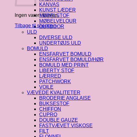
KANVAS
KUNST LÆDER
Ingen varer i kurven.
MØBELSTOF
MØBELVELOUR
Tilbage til shoppen
OUTDOOR
ULD
DIVERSE ULD
UNDERTØJS ULD
BOMULD
ENSFARVET BOMULD
ENSFARVET BOMULD/HØR
BOMULD MED PRINT
LIBERTY STOF
LÆRRED
PATCHWORK
VOILE
VÆVEDE KVALITETER
BRODERIE ANGLAISE
BUKSESTOF
CHIFFON
CUPRO
DOUBLE GAUZE
FASTVÆVET VISKOSE
FILT
FLONNEL