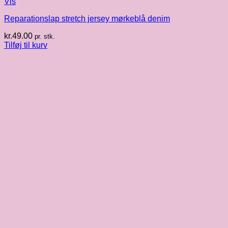
Vis
Reparationslap stretch jersey mørkeblå denim
kr.
49.00
pr. stk.
Tilføj til kurv