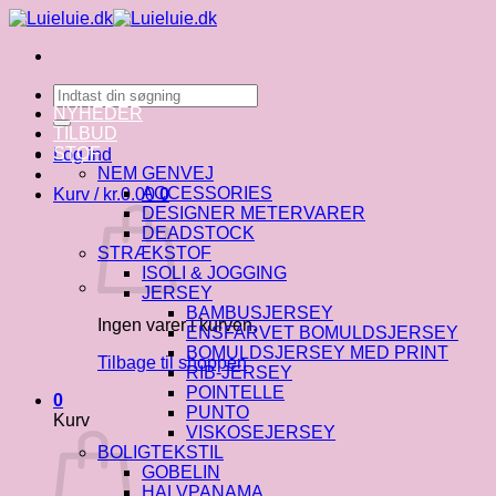
Fortsæt
til
indhold
Søg
efter:
NYHEDER
TILBUD
STOF
Log ind
NEM GENVEJ
ACCESSORIES
Kurv /
kr.
0.00
0
DESIGNER METERVARER
DEADSTOCK
STRÆKSTOF
ISOLI & JOGGING
JERSEY
BAMBUSJERSEY
Ingen varer i kurven.
ENSFARVET BOMULDSJERSEY
BOMULDSJERSEY MED PRINT
Tilbage til shoppen
RIB-JERSEY
POINTELLE
0
PUNTO
Kurv
VISKOSEJERSEY
BOLIGTEKSTIL
GOBELIN
HALVPANAMA