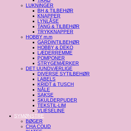
TRÅD
LUKNINGER
BH & TILBEHØR
KNAPPER
LYNLÅSE
TANG & TILBEHØR
TRYKKNAPPER
HOBBY m.m
GARDINTILBEHØR
HOBBY & DEKO
LÆDERREMME
POMPONER
STRYGEMÆRKER
DET UUNDVÆRLIGE
DIVERSE SYTILBEHØR
LABELS
KRIDT & TUSCH
NÅLE
SAKSE
SKULDERPUDER
TEKSTIL-LIM
VLIESELINE
SYMØNSTRE
BØGER
CHA COUD