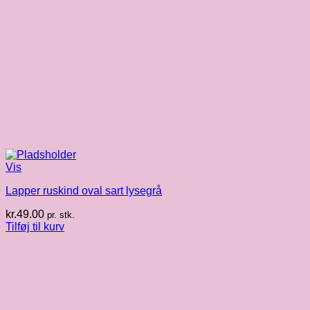
Vis
Lapper ruskind oval sart lysegrå
kr.
49.00
pr. stk.
Tilføj til kurv