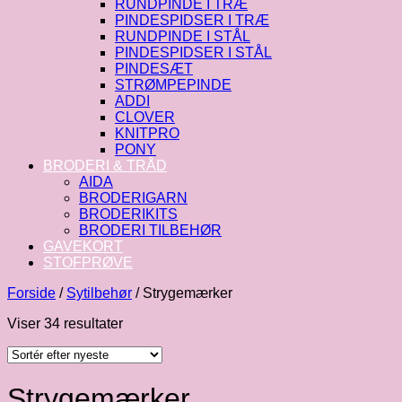
RUNDPINDE I TRÆ
PINDESPIDSER I TRÆ
RUNDPINDE I STÅL
PINDESPIDSER I STÅL
PINDESÆT
STRØMPEPINDE
ADDI
CLOVER
KNITPRO
PONY
BRODERI & TRÅD
AIDA
BRODERIGARN
BRODERIKITS
BRODERI TILBEHØR
GAVEKORT
STOFPRØVE
Forside
/
Sytilbehør
/
Strygemærker
Sorteret
Viser 34 resultater
efter
seneste
Strygemærker