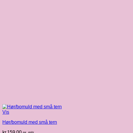
Vis
Hør/bomuld med små tern
kr.
159.00
pr. mtr