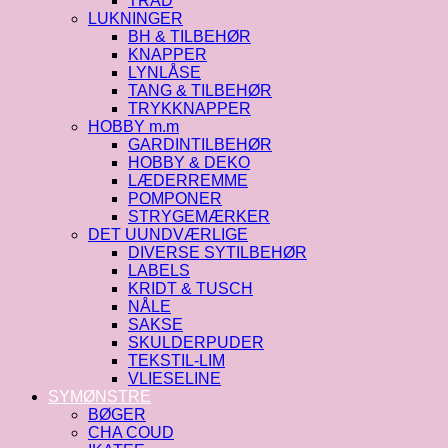
TRÅD
LUKNINGER
BH & TILBEHØR
KNAPPER
LYNLÅSE
TANG & TILBEHØR
TRYKKNAPPER
HOBBY m.m
GARDINTILBEHØR
HOBBY & DEKO
LÆDERREMME
POMPONER
STRYGEMÆRKER
DET UUNDVÆRLIGE
DIVERSE SYTILBEHØR
LABELS
KRIDT & TUSCH
NÅLE
SAKSE
SKULDERPUDER
TEKSTIL-LIM
VLIESELINE
SYMØNSTRE
BØGER
CHA COUD