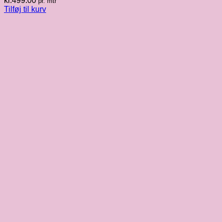
kr.
499.00
pr. mtr
Tilføj til kurv