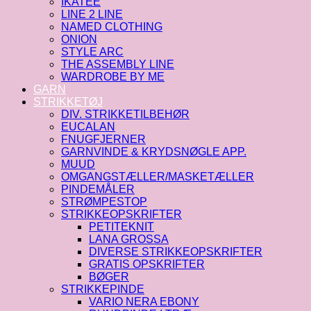
IKATEE
LINE 2 LINE
NAMED CLOTHING
ONION
STYLE ARC
THE ASSEMBLY LINE
WARDROBE BY ME
GARN
STRIKKETØJ
DIV. STRIKKETILBEHØR
EUCALAN
FNUGFJERNER
GARNVINDE & KRYDSNØGLE APP.
MUUD
OMGANGSTÆLLER/MASKETÆLLER
PINDEMÅLER
STRØMPESTOP
STRIKKEOPSKRIFTER
PETITEKNIT
LANA GROSSA
DIVERSE STRIKKEOPSKRIFTER
GRATIS OPSKRIFTER
BØGER
STRIKKEPINDE
VARIO NERA EBONY