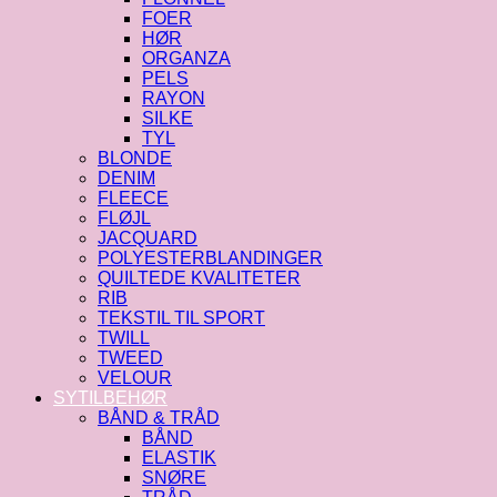
FOER
HØR
ORGANZA
PELS
RAYON
SILKE
TYL
BLONDE
DENIM
FLEECE
FLØJL
JACQUARD
POLYESTERBLANDINGER
QUILTEDE KVALITETER
RIB
TEKSTIL TIL SPORT
TWILL
TWEED
VELOUR
SYTILBEHØR
BÅND & TRÅD
BÅND
ELASTIK
SNØRE