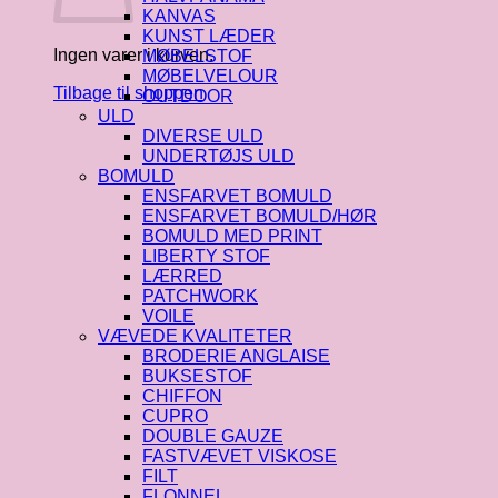
KANVAS
KUNST LÆDER
Ingen varer i kurven.
MØBELSTOF
MØBELVELOUR
Tilbage til shoppen
OUTDOOR
ULD
DIVERSE ULD
UNDERTØJS ULD
BOMULD
ENSFARVET BOMULD
ENSFARVET BOMULD/HØR
BOMULD MED PRINT
LIBERTY STOF
LÆRRED
PATCHWORK
VOILE
VÆVEDE KVALITETER
BRODERIE ANGLAISE
BUKSESTOF
CHIFFON
CUPRO
DOUBLE GAUZE
FASTVÆVET VISKOSE
FILT
FLONNEL