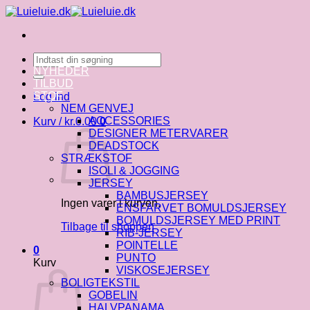
Fortsæt
til
indhold
Søg
efter:
NYHEDER
TILBUD
STOF
Log ind
NEM GENVEJ
ACCESSORIES
Kurv /
kr.
0.00
0
DESIGNER METERVARER
DEADSTOCK
STRÆKSTOF
ISOLI & JOGGING
JERSEY
BAMBUSJERSEY
Ingen varer i kurven.
ENSFARVET BOMULDSJERSEY
BOMULDSJERSEY MED PRINT
Tilbage til shoppen
RIB-JERSEY
POINTELLE
0
PUNTO
Kurv
VISKOSEJERSEY
BOLIGTEKSTIL
GOBELIN
HALVPANAMA