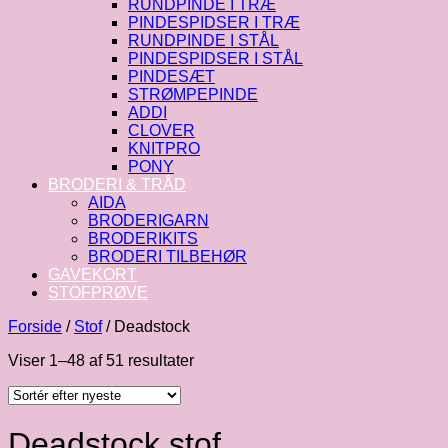
RUNDPINDE I TRÆ
PINDESPIDSER I TRÆ
RUNDPINDE I STÅL
PINDESPIDSER I STÅL
PINDESÆT
STRØMPEPINDE
ADDI
CLOVER
KNITPRO
PONY
BRODERI & TRÅD
AIDA
BRODERIGARN
BRODERIKITS
BRODERI TILBEHØR
GAVEKORT
STOFPRØVE
Forside
/
Stof
/
Deadstock
Sorteret
Viser 1–48 af 51 resultater
efter
seneste
Deadstock stof