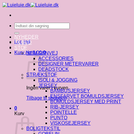
Fortsæt
til
indhold
Søg
efter:
NYHEDER
Log ind
TILBUD
STOF
Kurv /
kr.
0.00
0
NEM GENVEJ
ACCESSORIES
DESIGNER METERVARER
DEADSTOCK
STRÆKSTOF
ISOLI & JOGGING
JERSEY
Ingen varer i kurven.
BAMBUSJERSEY
ENSFARVET BOMULDSJERSEY
Tilbage til shoppen
BOMULDSJERSEY MED PRINT
RIB-JERSEY
0
POINTELLE
Kurv
PUNTO
VISKOSEJERSEY
BOLIGTEKSTIL
GOBELIN