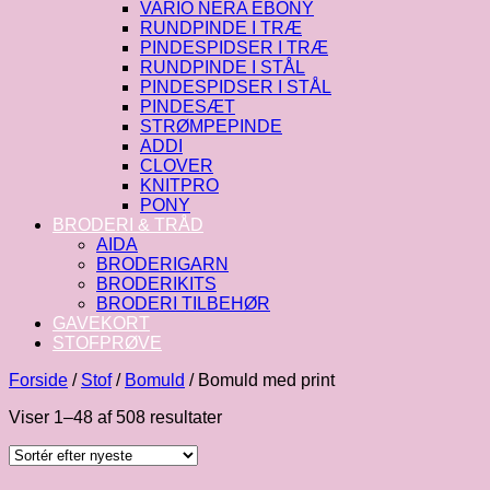
VARIO NERA EBONY
RUNDPINDE I TRÆ
PINDESPIDSER I TRÆ
RUNDPINDE I STÅL
PINDESPIDSER I STÅL
PINDESÆT
STRØMPEPINDE
ADDI
CLOVER
KNITPRO
PONY
BRODERI & TRÅD
AIDA
BRODERIGARN
BRODERIKITS
BRODERI TILBEHØR
GAVEKORT
STOFPRØVE
Forside
/
Stof
/
Bomuld
/
Bomuld med print
Sorteret
Viser 1–48 af 508 resultater
efter
seneste