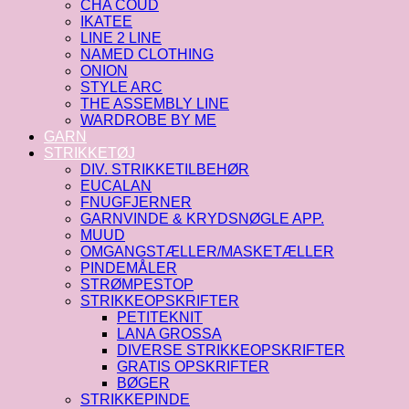
CHA COUD
IKATEE
LINE 2 LINE
NAMED CLOTHING
ONION
STYLE ARC
THE ASSEMBLY LINE
WARDROBE BY ME
GARN
STRIKKETØJ
DIV. STRIKKETILBEHØR
EUCALAN
FNUGFJERNER
GARNVINDE & KRYDSNØGLE APP.
MUUD
OMGANGSTÆLLER/MASKETÆLLER
PINDEMÅLER
STRØMPESTOP
STRIKKEOPSKRIFTER
PETITEKNIT
LANA GROSSA
DIVERSE STRIKKEOPSKRIFTER
GRATIS OPSKRIFTER
BØGER
STRIKKEPINDE