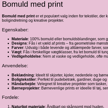
Bomuld med print
Bomuld med print
er et populært valg inden for tekstiler, de
boligindretning og kreative projekter.
Egenskaber:
Materiale
: 100% bomuld eller bomuldsblandinger, som giv
Designs
: Fås i et væld af prints – fra geometriske møns
Farver
: Udvalg i både levende og afdæmpede farver, som
Vægt
: Fås i forskellige vægtklasser, fra let bomuld til tu
Vedligeholdelse
: Nem at vaske og vedligeholde, ofte 
Anvendelse:
Beklædning
: Ideelt til skjorter, kjoler, nederdele og børne
Boligtekstiler
: Perfekt til pudebetræk, gardiner, duge og 
Håndarbejde
: Velegnet til kreative projekter som taske
Børneprojekter
: Børnevenlige prints er ideelle til tøj, se
Fordele:
Naturligt materiale
: Åndbart og skånsomt mod huden.