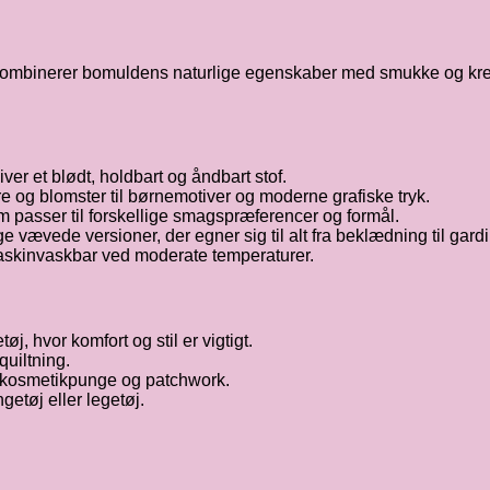
r kombinerer bomuldens naturlige egenskaber med smukke og kreati
er et blødt, holdbart og åndbart stof.
tre og blomster til børnemotiver og moderne grafiske tryk.
 passer til forskellige smagspræferencer og formål.
nge vævede versioner, der egner sig til alt fra beklædning til gardi
maskinvaskbar ved moderate temperaturer.
tøj, hvor komfort og stil er vigtigt.
quiltning.
r, kosmetikpunge og patchwork.
ngetøj eller legetøj.