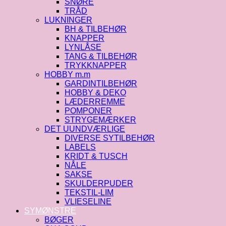
SNØRE
TRÅD
LUKNINGER
BH & TILBEHØR
KNAPPER
LYNLÅSE
TANG & TILBEHØR
TRYKKNAPPER
HOBBY m.m
GARDINTILBEHØR
HOBBY & DEKO
LÆDERREMME
POMPONER
STRYGEMÆRKER
DET UUNDVÆRLIGE
DIVERSE SYTILBEHØR
LABELS
KRIDT & TUSCH
NÅLE
SAKSE
SKULDERPUDER
TEKSTIL-LIM
VLIESELINE
SYMØNSTRE
BØGER