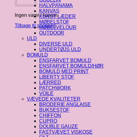
HALVPANAMA
KANVAS
Ingen varer i kurven.
KUNST LÆDER
MØBELSTOF
Tilbage til shoppen
MØBELVELOUR
OUTDOOR
ULD
DIVERSE ULD
UNDERTØJS ULD
BOMULD
ENSFARVET BOMULD
ENSFARVET BOMULD/HØR
BOMULD MED PRINT
LIBERTY STOF
LÆRRED
PATCHWORK
VOILE
VÆVEDE KVALITETER
BRODERIE ANGLAISE
BUKSESTOF
CHIFFON
CUPRO
DOUBLE GAUZE
FASTVÆVET VISKOSE