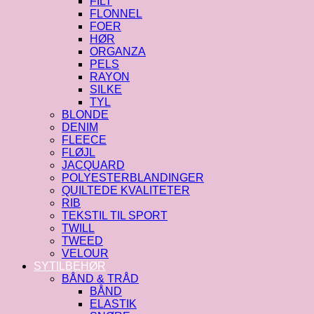
FILT
FLONNEL
FOER
HØR
ORGANZA
PELS
RAYON
SILKE
TYL
BLONDE
DENIM
FLEECE
FLØJL
JACQUARD
POLYESTERBLANDINGER
QUILTEDE KVALITETER
RIB
TEKSTIL TIL SPORT
TWILL
TWEED
VELOUR
SYTILBEHØR
BÅND & TRÅD
BÅND
ELASTIK