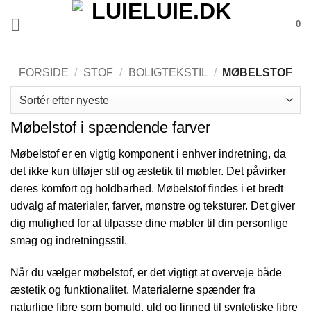
Fortsæt
0
til
indhold
FORSIDE
/
STOF
/
BOLIGTEKSTIL
/
MØBELSTOF
Møbelstof i spændende farver
Møbelstof er en vigtig komponent i enhver indretning, da
det ikke kun tilføjer stil og æstetik til møbler. Det påvirker
deres komfort og holdbarhed. Møbelstof findes i et bredt
udvalg af materialer, farver, mønstre og teksturer. Det giver
dig mulighed for at tilpasse dine møbler til din personlige
smag og indretningsstil.
Når du vælger møbelstof, er det vigtigt at overveje både
æstetik og funktionalitet. Materialerne spænder fra
naturlige fibre som bomuld, uld og linned til syntetiske fibre