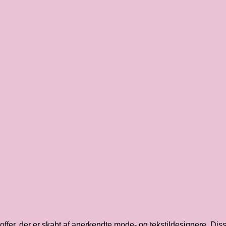
fer, der er skabt af anerkendte mode- og tekstildesignere. Disse s