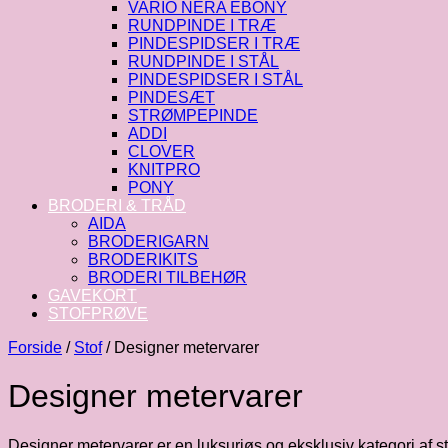
VARIO NERA EBONY
RUNDPINDE I TRÆ
PINDESPIDSER I TRÆ
RUNDPINDE I STÅL
PINDESPIDSER I STÅL
PINDESÆT
STRØMPEPINDE
ADDI
CLOVER
KNITPRO
PONY
BRODERI & TRÅD
AIDA
BRODERIGARN
BRODERIKITS
BRODERI TILBEHØR
GAVEKORT
STOFPRØVE
Forside
/
Stof
/
Designer metervarer
Designer metervarer
Designer metervarer er en luksuriøs og eksklusiv kategori af stof