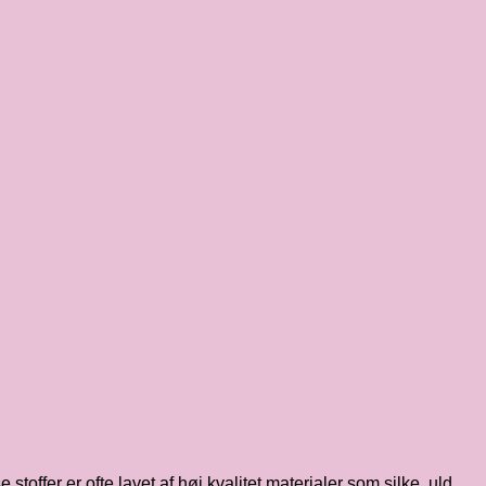
toffer er ofte lavet af høj kvalitet materialer som silke, uld,