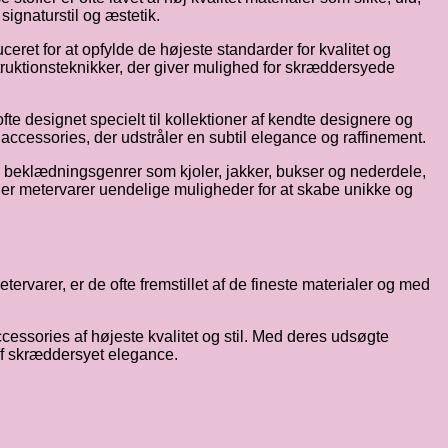
signaturstil og æstetik.
ret for at opfylde de højeste standarder for kvalitet og
struktionsteknikker, der giver mulighed for skræddersyede
te designet specielt til kollektioner af kendte designere og
g accessories, der udstråler en subtil elegance og raffinement.
 beklædningsgenrer som kjoler, jakker, bukser og nederdele,
igner metervarer uendelige muligheder for at skabe unikke og
rvarer, er de ofte fremstillet af de fineste materialer og med
essories af højeste kvalitet og stil. Med deres udsøgte
 af skræddersyet elegance.