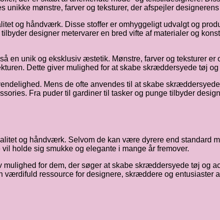
 unikke mønstre, farver og teksturer, der afspejler designerens 
itet og håndværk. Disse stoffer er omhyggeligt udvalgt og produce
 tilbyder designer metervarer en bred vifte af materialer og kon
å en unik og eksklusiv æstetik. Mønstre, farver og teksturer er of
kitekturen. Dette giver mulighed for at skabe skræddersyede tøj o
vendelighed. Mens de ofte anvendes til at skabe skræddersyede
ssories. Fra puder til gardiner til tasker og punge tilbyder des
valitet og håndværk. Selvom de kan være dyrere end standard mete
 vil holde sig smukke og elegante i mange år fremover.
v mulighed for dem, der søger at skabe skræddersyede tøj og acc
 en værdifuld ressource for designere, skræddere og entusiaster