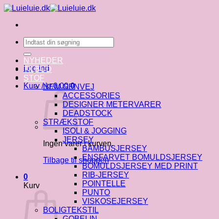
Fortsæt
til
indhold
Søg
efter:
NYHEDER
Log ind
TILBUD
STOF
Kurv /
kr.
0.00
0
NEM GENVEJ
ACCESSORIES
DESIGNER METERVARER
DEADSTOCK
STRÆKSTOF
ISOLI & JOGGING
JERSEY
Ingen varer i kurven.
BAMBUSJERSEY
ENSFARVET BOMULDSJERSEY
Tilbage til shoppen
BOMULDSJERSEY MED PRINT
RIB-JERSEY
0
POINTELLE
Kurv
PUNTO
VISKOSEJERSEY
BOLIGTEKSTIL
GOBELIN