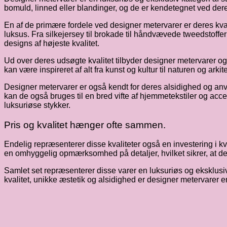
bomuld, linned eller blandinger, og de er kendetegnet ved deres
En af de primære fordele ved designer metervarer er deres kval
luksus. Fra silkejersey til brokade til håndvævede tweedstoffer
designs af højeste kvalitet.
Ud over deres udsøgte kvalitet tilbyder designer metervarer ogs
kan være inspireret af alt fra kunst og kultur til naturen og ar
Designer metervarer er også kendt for deres alsidighed og an
kan de også bruges til en bred vifte af hjemmetekstiler og acce
luksuriøse stykker.
Pris og kvalitet hænger ofte sammen.
Endelig repræsenterer disse kvaliteter også en investering i k
en omhyggelig opmærksomhed på detaljer, hvilket sikrer, at de
Samlet set repræsenterer disse varer en luksuriøs og eksklusi
kvalitet, unikke æstetik og alsidighed er designer metervarer