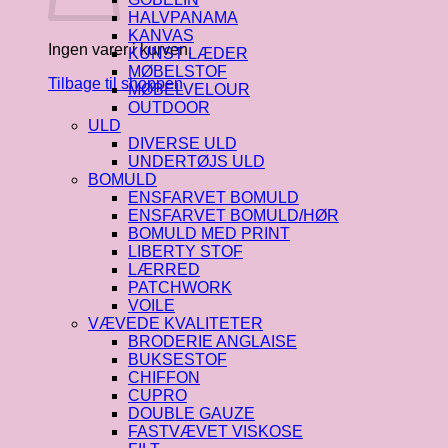
HALVPANAMA
KANVAS
Ingen varer i kurven.
KUNST LÆDER
MØBELSTOF
Tilbage til shoppen
MØBELVELOUR
OUTDOOR
ULD
DIVERSE ULD
UNDERTØJS ULD
BOMULD
ENSFARVET BOMULD
ENSFARVET BOMULD/HØR
BOMULD MED PRINT
LIBERTY STOF
LÆRRED
PATCHWORK
VOILE
VÆVEDE KVALITETER
BRODERIE ANGLAISE
BUKSESTOF
CHIFFON
CUPRO
DOUBLE GAUZE
FASTVÆVET VISKOSE