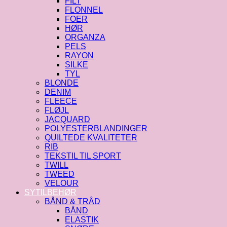
FILT
FLONNEL
FOER
HØR
ORGANZA
PELS
RAYON
SILKE
TYL
BLONDE
DENIM
FLEECE
FLØJL
JACQUARD
POLYESTERBLANDINGER
QUILTEDE KVALITETER
RIB
TEKSTIL TIL SPORT
TWILL
TWEED
VELOUR
SYTILBEHØR
BÅND & TRÅD
BÅND
ELASTIK