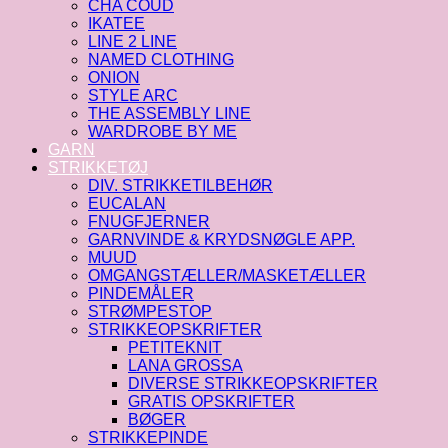
CHA COUD
IKATEE
LINE 2 LINE
NAMED CLOTHING
ONION
STYLE ARC
THE ASSEMBLY LINE
WARDROBE BY ME
GARN
STRIKKETØJ
DIV. STRIKKETILBEHØR
EUCALAN
FNUGFJERNER
GARNVINDE & KRYDSNØGLE APP.
MUUD
OMGANGSTÆLLER/MASKETÆLLER
PINDEMÅLER
STRØMPESTOP
STRIKKEOPSKRIFTER
PETITEKNIT
LANA GROSSA
DIVERSE STRIKKEOPSKRIFTER
GRATIS OPSKRIFTER
BØGER
STRIKKEPINDE