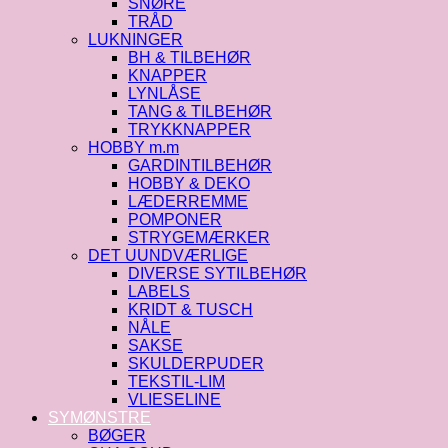
SNØRE
TRÅD
LUKNINGER
BH & TILBEHØR
KNAPPER
LYNLÅSE
TANG & TILBEHØR
TRYKKNAPPER
HOBBY m.m
GARDINTILBEHØR
HOBBY & DEKO
LÆDERREMME
POMPONER
STRYGEMÆRKER
DET UUNDVÆRLIGE
DIVERSE SYTILBEHØR
LABELS
KRIDT & TUSCH
NÅLE
SAKSE
SKULDERPUDER
TEKSTIL-LIM
VLIESELINE
SYMØNSTRE
BØGER