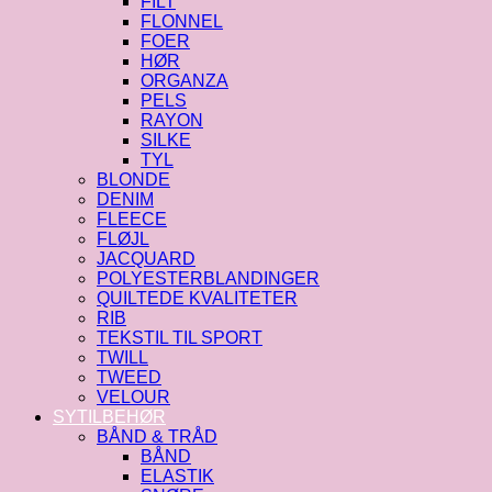
FILT
FLONNEL
FOER
HØR
ORGANZA
PELS
RAYON
SILKE
TYL
BLONDE
DENIM
FLEECE
FLØJL
JACQUARD
POLYESTERBLANDINGER
QUILTEDE KVALITETER
RIB
TEKSTIL TIL SPORT
TWILL
TWEED
VELOUR
SYTILBEHØR
BÅND & TRÅD
BÅND
ELASTIK