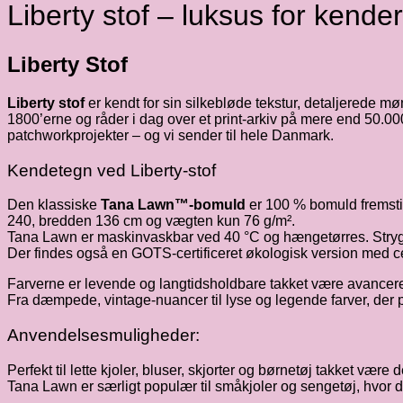
Liberty stof – luksus for kende
Liberty Stof
Liberty stof
er kendt for sin silkebløde tekstur, detaljerede m
1800’erne og råder i dag over et print-arkiv på mere end 50.000
patchworkprojekter – og vi sender til hele Danmark.
Kendetegn ved Liberty-stof
Den klassiske
Tana Lawn™-bomuld
er 100 % bomuld fremstill
240, bredden 136 cm og vægten kun 76 g/m².
Tana Lawn er maskinvaskbar ved 40 °C og hængetørres. Stryg p
Der findes også en GOTS-certificeret økologisk version med ce
Farverne er levende og langtidsholdbare takket være avancere
Fra dæmpede, vintage-nuancer til lyse og legende farver, der pa
Anvendelsesmuligheder:
Perfekt til lette kjoler, bluser, skjorter og børnetøj takket vær
Tana Lawn er særligt populær til småkjoler og sengetøj, hvor 