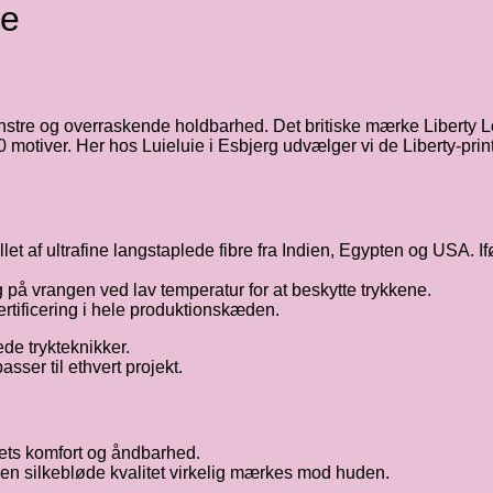
re
ønstre og overraskende holdbarhed. Det britiske mærke Liberty L
 motiver. Her hos Luieluie i Esbjerg udvælger vi de Liberty-print
et af ultrafine langstaplede fibre fra Indien, Egypten og USA. I
å vrangen ved lav temperatur for at beskytte trykkene.
rtificering i hele produktionskæden.
de trykteknikker.
sser til ethvert projekt.
e dets komfort og åndbarhed.
den silkebløde kvalitet virkelig mærkes mod huden.