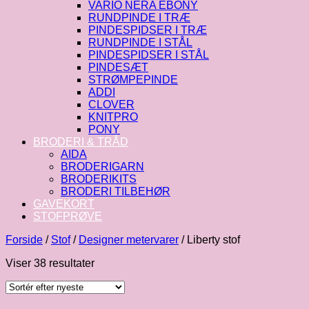
VARIO NERA EBONY
RUNDPINDE I TRÆ
PINDESPIDSER I TRÆ
RUNDPINDE I STÅL
PINDESPIDSER I STÅL
PINDESÆT
STRØMPEPINDE
ADDI
CLOVER
KNITPRO
PONY
BRODERI & TRÅD
AIDA
BRODERIGARN
BRODERIKITS
BRODERI TILBEHØR
GAVEKORT
STOFPRØVE
Forside
/
Stof
/
Designer metervarer
/
Liberty stof
Sorteret
Viser 38 resultater
efter
seneste