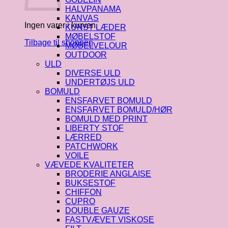
HALVPANAMA
KANVAS
Ingen varer i kurven.
KUNST LÆDER
MØBELSTOF
Tilbage til shoppen
MØBELVELOUR
OUTDOOR
ULD
DIVERSE ULD
UNDERTØJS ULD
BOMULD
ENSFARVET BOMULD
ENSFARVET BOMULD/HØR
BOMULD MED PRINT
LIBERTY STOF
LÆRRED
PATCHWORK
VOILE
VÆVEDE KVALITETER
BRODERIE ANGLAISE
BUKSESTOF
CHIFFON
CUPRO
DOUBLE GAUZE
FASTVÆVET VISKOSE