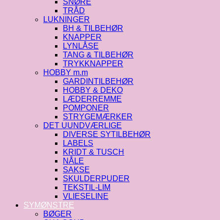
SNØRE
TRÅD
LUKNINGER
BH & TILBEHØR
KNAPPER
LYNLÅSE
TANG & TILBEHØR
TRYKKNAPPER
HOBBY m.m
GARDINTILBEHØR
HOBBY & DEKO
LÆDERREMME
POMPONER
STRYGEMÆRKER
DET UUNDVÆRLIGE
DIVERSE SYTILBEHØR
LABELS
KRIDT & TUSCH
NÅLE
SAKSE
SKULDERPUDER
TEKSTIL-LIM
VLIESELINE
SYMØNSTRE
BØGER