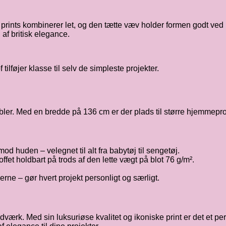
ede prints kombinerer let, og den tætte væv holder formen godt ve
f britisk elegance.
f tilføjer klasse til selv de simpleste projekter.
bler. Med en bredde på 136 cm er der plads til større hjemmepro
 huden – velegnet til alt fra babytøj til sengetøj.
ffet holdbart på trods af den lette vægt på blot 76 g/m².
’erne – gør hvert projekt personligt og særligt.
håndværk. Med sin luksuriøse kvalitet og ikoniske print er det et p