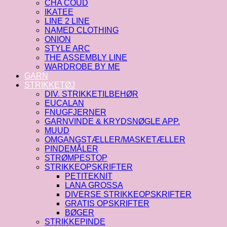
CHA COUD
IKATEE
LINE 2 LINE
NAMED CLOTHING
ONION
STYLE ARC
THE ASSEMBLY LINE
WARDROBE BY ME
GARN
STRIKKETØJ
DIV. STRIKKETILBEHØR
EUCALAN
FNUGFJERNER
GARNVINDE & KRYDSNØGLE APP.
MUUD
OMGANGSTÆLLER/MASKETÆLLER
PINDEMÅLER
STRØMPESTOP
STRIKKEOPSKRIFTER
PETITEKNIT
LANA GROSSA
DIVERSE STRIKKEOPSKRIFTER
GRATIS OPSKRIFTER
BØGER
STRIKKEPINDE