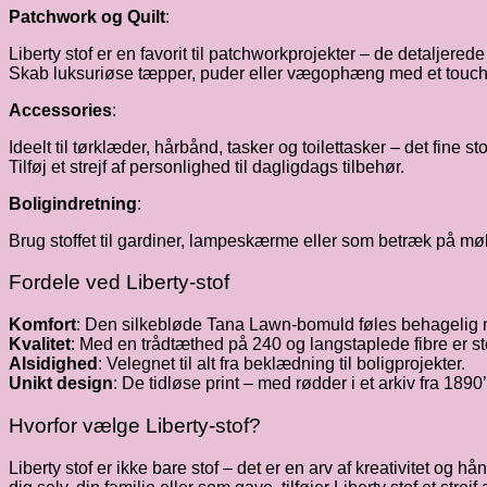
Patchwork og Quilt
:
Liberty stof er en favorit til patchworkprojekter – de detaljer
Skab luksuriøse tæpper, puder eller vægophæng med et touch a
Accessories
:
Ideelt til tørklæder, hårbånd, tasker og toilettasker – det fine sto
Tilføj et strejf af personlighed til dagligdags tilbehør.
Boligindretning
:
Brug stoffet til gardiner, lampeskærme eller som betræk på mø
Fordele ved Liberty-stof
Komfort
: Den silkebløde Tana Lawn-bomuld føles behagelig mod
Kvalitet
: Med en trådtæthed på 240 og langstaplede fibre er sto
Alsidighed
: Velegnet til alt fra beklædning til boligprojekter.
Unikt design
: De tidløse print – med rødder i et arkiv fra 1890
Hvorfor vælge Liberty-stof?
Liberty stof er ikke bare stof – det er en arv af kreativitet og 