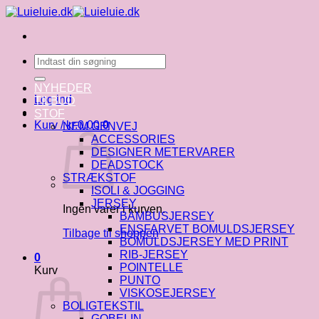
Fortsæt
til
indhold
Søg
efter:
NYHEDER
Log ind
TILBUD
STOF
Kurv /
kr.
0.00
0
NEM GENVEJ
ACCESSORIES
DESIGNER METERVARER
DEADSTOCK
STRÆKSTOF
ISOLI & JOGGING
JERSEY
Ingen varer i kurven.
BAMBUSJERSEY
ENSFARVET BOMULDSJERSEY
Tilbage til shoppen
BOMULDSJERSEY MED PRINT
RIB-JERSEY
0
POINTELLE
Kurv
PUNTO
VISKOSEJERSEY
BOLIGTEKSTIL
GOBELIN