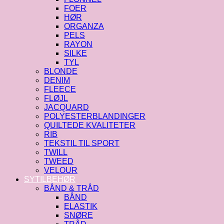
FOER
HØR
ORGANZA
PELS
RAYON
SILKE
TYL
BLONDE
DENIM
FLEECE
FLØJL
JACQUARD
POLYESTERBLANDINGER
QUILTEDE KVALITETER
RIB
TEKSTIL TIL SPORT
TWILL
TWEED
VELOUR
SYTILBEHØR
BÅND & TRÅD
BÅND
ELASTIK
SNØRE