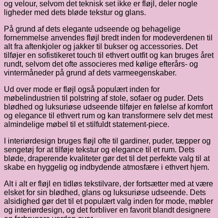
og velour, selvom det teknisk set ikke er fløjl, deler nogle
ligheder med dets bløde tekstur og glans.
På grund af dets elegante udseende og behagelige
fornemmelse anvendes fløjl bredt inden for modeverdenen til
alt fra aftenkjoler og jakker til bukser og accessories. Det
tilføjer en sofistikeret touch til ethvert outfit og kan bruges året
rundt, selvom det ofte associeres med kølige efterårs- og
vintermåneder på grund af dets varmeegenskaber.
Ud over mode er fløjl også populært inden for
møbelindustrien til polstring af stole, sofaer og puder. Dets
blødhed og luksuriøse udseende tilføjer en følelse af komfort
og elegance til ethvert rum og kan transformere selv det mest
almindelige møbel til et stilfuldt statement-piece.
I interiørdesign bruges fløjl ofte til gardiner, puder, tæpper og
sengetøj for at tilføje tekstur og elegance til et rum. Dets
bløde, draperende kvaliteter gør det til det perfekte valg til at
skabe en hyggelig og indbydende atmosfære i ethvert hjem.
Alt i alt er fløjl en tidløs tekstilvare, der fortsætter med at være
elsket for sin blødhed, glans og luksuriøse udseende. Dets
alsidighed gør det til et populært valg inden for mode, møbler
og interiørdesign, og det forbliver en favorit blandt designere