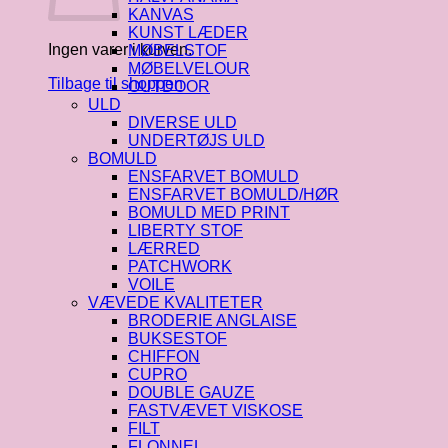
KANVAS
KUNST LÆDER
Ingen varer i kurven.
MØBELSTOF
MØBELVELOUR
Tilbage til shoppen
OUTDOOR
ULD
DIVERSE ULD
UNDERTØJS ULD
BOMULD
ENSFARVET BOMULD
ENSFARVET BOMULD/HØR
BOMULD MED PRINT
LIBERTY STOF
LÆRRED
PATCHWORK
VOILE
VÆVEDE KVALITETER
BRODERIE ANGLAISE
BUKSESTOF
CHIFFON
CUPRO
DOUBLE GAUZE
FASTVÆVET VISKOSE
FILT
FLONNEL