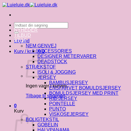
Fortsæt
til
indhold
Søg
efter:
NYHEDER
TILBUD
STOF
Log ind
NEM GENVEJ
ACCESSORIES
Kurv /
kr.
0.00
0
DESIGNER METERVARER
DEADSTOCK
STRÆKSTOF
ISOLI & JOGGING
JERSEY
BAMBUSJERSEY
Ingen varer i kurven.
ENSFARVET BOMULDSJERSEY
BOMULDSJERSEY MED PRINT
Tilbage til shoppen
RIB-JERSEY
POINTELLE
0
PUNTO
Kurv
VISKOSEJERSEY
BOLIGTEKSTIL
GOBELIN
HALVPANAMA