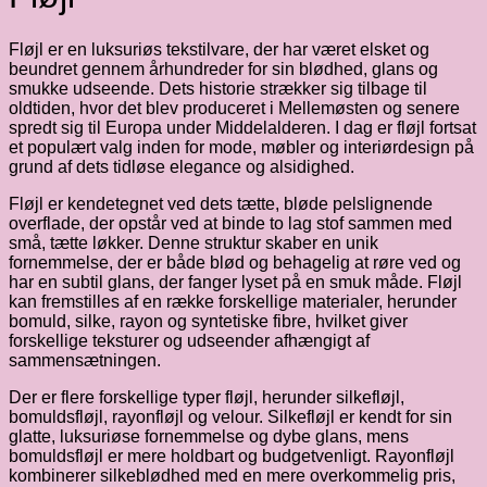
Fløjl er en luksuriøs tekstilvare, der har været elsket og
beundret gennem århundreder for sin blødhed, glans og
smukke udseende. Dets historie strækker sig tilbage til
oldtiden, hvor det blev produceret i Mellemøsten og senere
spredt sig til Europa under Middelalderen. I dag er fløjl fortsat
et populært valg inden for mode, møbler og interiørdesign på
grund af dets tidløse elegance og alsidighed.
Fløjl er kendetegnet ved dets tætte, bløde pelslignende
overflade, der opstår ved at binde to lag stof sammen med
små, tætte løkker. Denne struktur skaber en unik
fornemmelse, der er både blød og behagelig at røre ved og
har en subtil glans, der fanger lyset på en smuk måde. Fløjl
kan fremstilles af en række forskellige materialer, herunder
bomuld, silke, rayon og syntetiske fibre, hvilket giver
forskellige teksturer og udseender afhængigt af
sammensætningen.
Der er flere forskellige typer fløjl, herunder silkefløjl,
bomuldsfløjl, rayonfløjl og velour. Silkefløjl er kendt for sin
glatte, luksuriøse fornemmelse og dybe glans, mens
bomuldsfløjl er mere holdbart og budgetvenligt. Rayonfløjl
kombinerer silkeblødhed med en mere overkommelig pris,