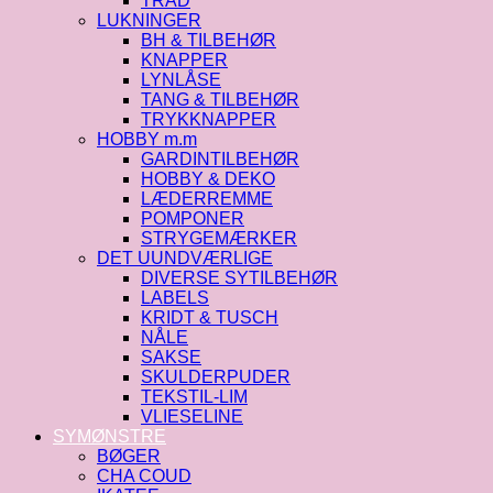
TRÅD
LUKNINGER
BH & TILBEHØR
KNAPPER
LYNLÅSE
TANG & TILBEHØR
TRYKKNAPPER
HOBBY m.m
GARDINTILBEHØR
HOBBY & DEKO
LÆDERREMME
POMPONER
STRYGEMÆRKER
DET UUNDVÆRLIGE
DIVERSE SYTILBEHØR
LABELS
KRIDT & TUSCH
NÅLE
SAKSE
SKULDERPUDER
TEKSTIL-LIM
VLIESELINE
SYMØNSTRE
BØGER
CHA COUD