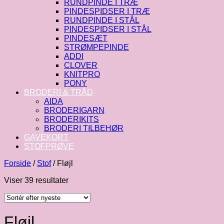
RUNDPINDE I TRÆ
PINDESPIDSER I TRÆ
RUNDPINDE I STÅL
PINDESPIDSER I STÅL
PINDESÆT
STRØMPEPINDE
ADDI
CLOVER
KNITPRO
PONY
BRODERI & TRÅD
AIDA
BRODERIGARN
BRODERIKITS
BRODERI TILBEHØR
GAVEKORT
STOFPRØVE
Forside
/
Stof
/
Fløjl
Sorteret
Viser 39 resultater
efter
seneste
Fløjl