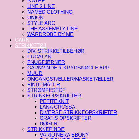
IKATEE
LINE 2 LINE
NAMED CLOTHING
ONION
STYLE ARC
THE ASSEMBLY LINE
WARDROBE BY ME
GARN
STRIKKETØJ
DIV. STRIKKETILBEHØR
EUCALAN
FNUGFJERNER
GARNVINDE & KRYDSNØGLE APP.
MUUD
OMGANGSTÆLLER/MASKETÆLLER
PINDEMÅLER
STRØMPESTOP
STRIKKEOPSKRIFTER
PETITEKNIT
LANA GROSSA
DIVERSE STRIKKEOPSKRIFTER
GRATIS OPSKRIFTER
BØGER
STRIKKEPINDE
VARIO NERA EBONY