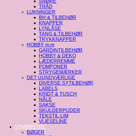
SNØRE
TRÅD
LUKNINGER
BH & TILBEHØR
KNAPPER
LYNLÅSE
TANG & TILBEHØR
TRYKKNAPPER
HOBBY m.m
GARDINTILBEHØR
HOBBY & DEKO
LÆDERREMME
POMPONER
STRYGEMÆRKER
DET UUNDVÆRLIGE
DIVERSE SYTILBEHØR
LABELS
KRIDT & TUSCH
NÅLE
SAKSE
SKULDERPUDER
TEKSTIL-LIM
VLIESELINE
SYMØNSTRE
BØGER