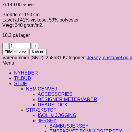
kr.
149.00
pr. mtr
Bredde er 150 cm.
Lavet af 41% viskose, 59% polyester
Vægt 240 gram/m2.
10.2 på lager
Vinterjersey
med
Tilføj til kurv
Køb nu
retromønster
Varenummer (SKU):
258531
Kategorier:
Jersey, ensfarvet og p
antal
Menu
NYHEDER
TILBUD
STOF
NEM GENVEJ
ACCESSORIES
DESIGNER METERVARER
DEADSTOCK
STRÆKSTOF
ISOLI & JOGGING
JERSEY
BAMBUSJERSEY
ENSFARVET BOMULDSJERSEY