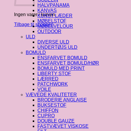
HALVPANAMA
KANVAS
Ingen varer i kurven.
KUNST LÆDER
MØBELSTOF
Tilbage til shoppen
MØBELVELOUR
OUTDOOR
ULD
DIVERSE ULD
UNDERTØJS ULD
BOMULD
ENSFARVET BOMULD
ENSFARVET BOMULD/HØR
BOMULD MED PRINT
LIBERTY STOF
LÆRRED
PATCHWORK
VOILE
VÆVEDE KVALITETER
BRODERIE ANGLAISE
BUKSESTOF
CHIFFON
CUPRO
DOUBLE GAUZE
FASTVÆVET VISKOSE