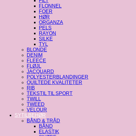
FILT
FLONNEL
FOER
HØR
ORGANZA
PELS
RAYON
SILKE
TYL
BLONDE
DENIM
FLEECE
FLØJL
JACQUARD
POLYESTERBLANDINGER
QUILTEDE KVALITETER
RIB
TEKSTIL TIL SPORT
TWILL
TWEED
VELOUR
SYTILBEHØR
BÅND & TRÅD
BÅND
ELASTIK