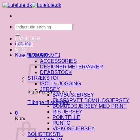
Fortsæt
til
indhold
Søg
efter:
NYHEDER
Log ind
TILBUD
STOF
Kurv /
kr.
0.00
0
NEM GENVEJ
ACCESSORIES
DESIGNER METERVARER
DEADSTOCK
STRÆKSTOF
ISOLI & JOGGING
JERSEY
Ingen varer i kurven.
BAMBUSJERSEY
ENSFARVET BOMULDSJERSEY
Tilbage til shoppen
BOMULDSJERSEY MED PRINT
RIB-JERSEY
0
POINTELLE
Kurv
PUNTO
VISKOSEJERSEY
BOLIGTEKSTIL
GOBELIN