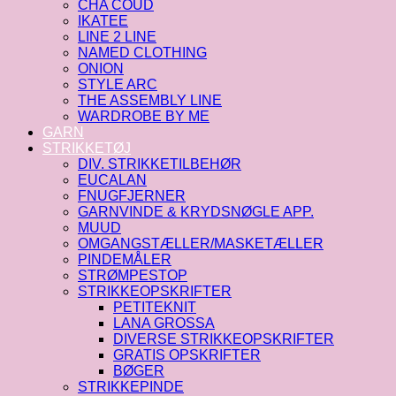
CHA COUD
IKATEE
LINE 2 LINE
NAMED CLOTHING
ONION
STYLE ARC
THE ASSEMBLY LINE
WARDROBE BY ME
GARN
STRIKKETØJ
DIV. STRIKKETILBEHØR
EUCALAN
FNUGFJERNER
GARNVINDE & KRYDSNØGLE APP.
MUUD
OMGANGSTÆLLER/MASKETÆLLER
PINDEMÅLER
STRØMPESTOP
STRIKKEOPSKRIFTER
PETITEKNIT
LANA GROSSA
DIVERSE STRIKKEOPSKRIFTER
GRATIS OPSKRIFTER
BØGER
STRIKKEPINDE