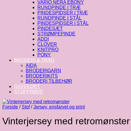
VARIO NERA EBONY
RUNDPINDE I TRÆ
PINDESPIDSER I TRÆ
RUNDPINDE I STÅL
PINDESPIDSER I STÅL
PINDESÆT
STRØMPEPINDE
ADDI
CLOVER
KNITPRO
PONY
BRODERI & TRÅD
AIDA
BRODERIGARN
BRODERIKITS
BRODERI TILBEHØR
GAVEKORT
STOFPRØVE
Forside
/
Stof
/
Jersey, ensfarvet og print
Vinterjersey med retromønster