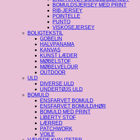
BOMULDSJERSEY MED PRINT
RIB-JERSEY
POINTELLE
PUNTO
VISKOSEJERSEY
BOLIGTEKSTIL
GOBELIN
HALVPANAMA
KANVAS
KUNST LÆDER
MØBELSTOF
MØBELVELOUR
OUTDOOR
ULD
DIVERSE ULD
UNDERTØJS ULD
BOMULD
ENSFARVET BOMULD
ENSFARVET BOMULD/HØR
BOMULD MED PRINT
LIBERTY STOF
LÆRRED
PATCHWORK
VOILE
VÆVEDE KVALITETER