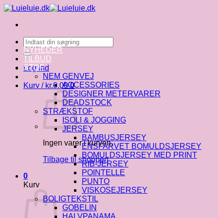
Fortsæt
til
indhold
Søg
efter:
NYHEDER
TILBUD
STOF
Log ind
NEM GENVEJ
ACCESSORIES
Kurv /
kr.
0.00
0
DESIGNER METERVARER
DEADSTOCK
STRÆKSTOF
ISOLI & JOGGING
JERSEY
BAMBUSJERSEY
Ingen varer i kurven.
ENSFARVET BOMULDSJERSEY
BOMULDSJERSEY MED PRINT
Tilbage til shoppen
RIB-JERSEY
POINTELLE
0
PUNTO
Kurv
VISKOSEJERSEY
BOLIGTEKSTIL
GOBELIN
HALVPANAMA