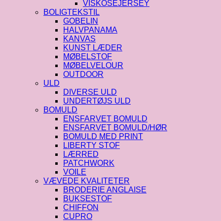
VISKOSEJERSEY
BOLIGTEKSTIL
GOBELIN
HALVPANAMA
KANVAS
KUNST LÆDER
MØBELSTOF
MØBELVELOUR
OUTDOOR
ULD
DIVERSE ULD
UNDERTØJS ULD
BOMULD
ENSFARVET BOMULD
ENSFARVET BOMULD/HØR
BOMULD MED PRINT
LIBERTY STOF
LÆRRED
PATCHWORK
VOILE
VÆVEDE KVALITETER
BRODERIE ANGLAISE
BUKSESTOF
CHIFFON
CUPRO