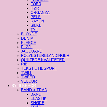
FOER
HØR
ORGANZA
PELS
RAYON
SILKE
TYL
BLONDE
DENIM
FLEECE
FLØJL
JACQUARD
POLYESTERBLANDINGER
QUILTEDE KVALITETER
RIB
TEKSTIL TIL SPORT
TWILL
TWEED
VELOUR
SYTILBEHØR
BÅND & TRÅD
BÅND
ELASTIK
SNØRE