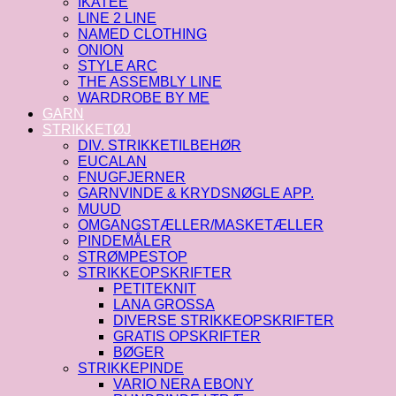
IKATEE
LINE 2 LINE
NAMED CLOTHING
ONION
STYLE ARC
THE ASSEMBLY LINE
WARDROBE BY ME
GARN
STRIKKETØJ
DIV. STRIKKETILBEHØR
EUCALAN
FNUGFJERNER
GARNVINDE & KRYDSNØGLE APP.
MUUD
OMGANGSTÆLLER/MASKETÆLLER
PINDEMÅLER
STRØMPESTOP
STRIKKEOPSKRIFTER
PETITEKNIT
LANA GROSSA
DIVERSE STRIKKEOPSKRIFTER
GRATIS OPSKRIFTER
BØGER
STRIKKEPINDE
VARIO NERA EBONY