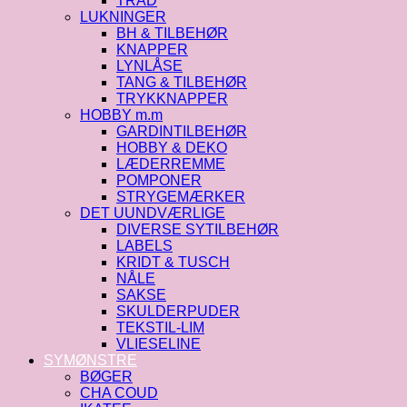
TRÅD
LUKNINGER
BH & TILBEHØR
KNAPPER
LYNLÅSE
TANG & TILBEHØR
TRYKKNAPPER
HOBBY m.m
GARDINTILBEHØR
HOBBY & DEKO
LÆDERREMME
POMPONER
STRYGEMÆRKER
DET UUNDVÆRLIGE
DIVERSE SYTILBEHØR
LABELS
KRIDT & TUSCH
NÅLE
SAKSE
SKULDERPUDER
TEKSTIL-LIM
VLIESELINE
SYMØNSTRE
BØGER
CHA COUD