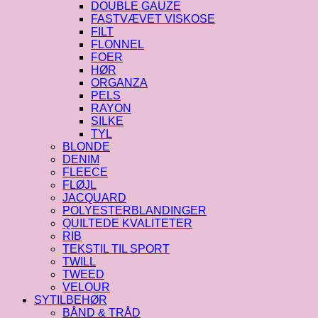
DOUBLE GAUZE
FASTVÆVET VISKOSE
FILT
FLONNEL
FOER
HØR
ORGANZA
PELS
RAYON
SILKE
TYL
BLONDE
DENIM
FLEECE
FLØJL
JACQUARD
POLYESTERBLANDINGER
QUILTEDE KVALITETER
RIB
TEKSTIL TIL SPORT
TWILL
TWEED
VELOUR
SYTILBEHØR
BÅND & TRÅD