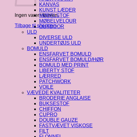
KANVAS
KUNST LÆDER
Ingen varer i kurven.
MØBELSTOF
MØBELVELOUR
Tilbage til shoppen
OUTDOOR
ULD
DIVERSE ULD
UNDERTØJS ULD
BOMULD
ENSFARVET BOMULD
ENSFARVET BOMULD/HØR
BOMULD MED PRINT
LIBERTY STOF
LÆRRED
PATCHWORK
VOILE
VÆVEDE KVALITETER
BRODERIE ANGLAISE
BUKSESTOF
CHIFFON
CUPRO
DOUBLE GAUZE
FASTVÆVET VISKOSE
FILT
FLONNEL