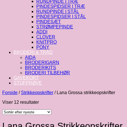
RUNDPINDE I TRÆ
PINDESPIDSER I TRÆ
RUNDPINDE I STÅL
PINDESPIDSER I STÅL
PINDESÆT
STRØMPEPINDE
ADDI
CLOVER
KNITPRO
PONY
BRODERI & TRÅD
AIDA
BRODERIGARN
BRODERIKITS
BRODERI TILBEHØR
GAVEKORT
STOFPRØVE
Forside
/
Strikkeopskrifter
/
Lana Grossa strikkeopskrifter
Sorteret
Viser 12 resultater
efter
seneste
Lana Grossa Strikkeopskrifter