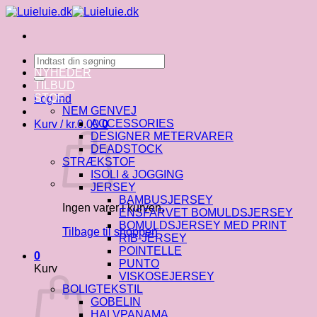
Fortsæt
til
indhold
Søg
efter:
NYHEDER
TILBUD
STOF
Log ind
NEM GENVEJ
ACCESSORIES
Kurv /
kr.
0.00
0
DESIGNER METERVARER
DEADSTOCK
STRÆKSTOF
ISOLI & JOGGING
JERSEY
BAMBUSJERSEY
Ingen varer i kurven.
ENSFARVET BOMULDSJERSEY
BOMULDSJERSEY MED PRINT
Tilbage til shoppen
RIB-JERSEY
POINTELLE
0
PUNTO
Kurv
VISKOSEJERSEY
BOLIGTEKSTIL
GOBELIN
HALVPANAMA