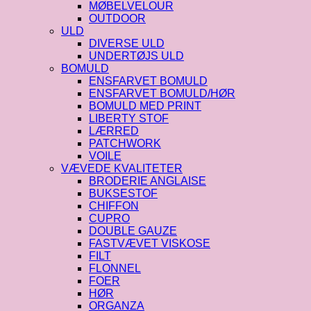
MØBELVELOUR
OUTDOOR
ULD
DIVERSE ULD
UNDERTØJS ULD
BOMULD
ENSFARVET BOMULD
ENSFARVET BOMULD/HØR
BOMULD MED PRINT
LIBERTY STOF
LÆRRED
PATCHWORK
VOILE
VÆVEDE KVALITETER
BRODERIE ANGLAISE
BUKSESTOF
CHIFFON
CUPRO
DOUBLE GAUZE
FASTVÆVET VISKOSE
FILT
FLONNEL
FOER
HØR
ORGANZA