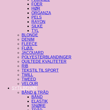
FOER
HØR
ORGANZA
PELS
RAYON
SILKE
TYL
BLONDE
DENIM
FLEECE
FLØJL
JACQUARD
POLYESTERBLANDINGER
QUILTEDE KVALITETER
RIB
TEKSTIL TIL SPORT
TWILL
TWEED
VELOUR
SYTILBEHØR
BÅND & TRÅD
BÅND
ELASTIK
SNØRE