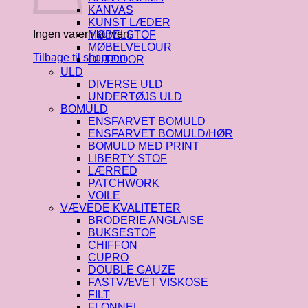
KANVAS
KUNST LÆDER
Ingen varer i kurven.
MØBELSTOF
MØBELVELOUR
Tilbage til shoppen
OUTDOOR
ULD
DIVERSE ULD
UNDERTØJS ULD
BOMULD
ENSFARVET BOMULD
ENSFARVET BOMULD/HØR
BOMULD MED PRINT
LIBERTY STOF
LÆRRED
PATCHWORK
VOILE
VÆVEDE KVALITETER
BRODERIE ANGLAISE
BUKSESTOF
CHIFFON
CUPRO
DOUBLE GAUZE
FASTVÆVET VISKOSE
FILT
FLONNEL