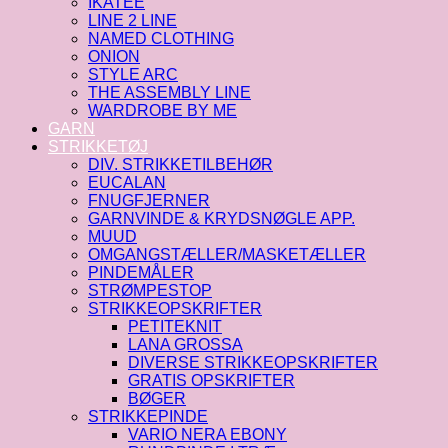
IKATEE
LINE 2 LINE
NAMED CLOTHING
ONION
STYLE ARC
THE ASSEMBLY LINE
WARDROBE BY ME
GARN
STRIKKETØJ
DIV. STRIKKETILBEHØR
EUCALAN
FNUGFJERNER
GARNVINDE & KRYDSNØGLE APP.
MUUD
OMGANGSTÆLLER/MASKETÆLLER
PINDEMÅLER
STRØMPESTOP
STRIKKEOPSKRIFTER
PETITEKNIT
LANA GROSSA
DIVERSE STRIKKEOPSKRIFTER
GRATIS OPSKRIFTER
BØGER
STRIKKEPINDE
VARIO NERA EBONY