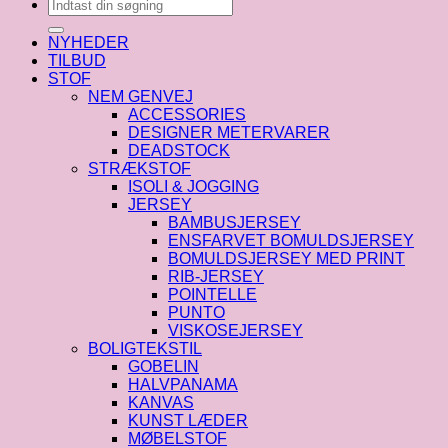
Søg
efter:
NYHEDER
TILBUD
STOF
NEM GENVEJ
ACCESSORIES
DESIGNER METERVARER
DEADSTOCK
STRÆKSTOF
ISOLI & JOGGING
JERSEY
BAMBUSJERSEY
ENSFARVET BOMULDSJERSEY
BOMULDSJERSEY MED PRINT
RIB-JERSEY
POINTELLE
PUNTO
VISKOSEJERSEY
BOLIGTEKSTIL
GOBELIN
HALVPANAMA
KANVAS
KUNST LÆDER
MØBELSTOF