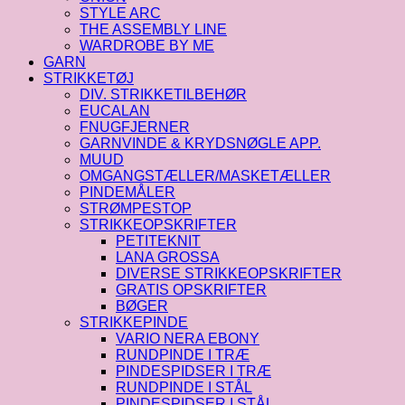
STYLE ARC
THE ASSEMBLY LINE
WARDROBE BY ME
GARN
STRIKKETØJ
DIV. STRIKKETILBEHØR
EUCALAN
FNUGFJERNER
GARNVINDE & KRYDSNØGLE APP.
MUUD
OMGANGSTÆLLER/MASKETÆLLER
PINDEMÅLER
STRØMPESTOP
STRIKKEOPSKRIFTER
PETITEKNIT
LANA GROSSA
DIVERSE STRIKKEOPSKRIFTER
GRATIS OPSKRIFTER
BØGER
STRIKKEPINDE
VARIO NERA EBONY
RUNDPINDE I TRÆ
PINDESPIDSER I TRÆ
RUNDPINDE I STÅL
PINDESPIDSER I STÅL