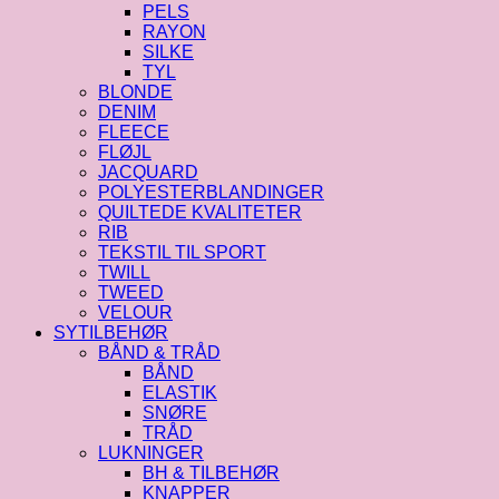
PELS
RAYON
SILKE
TYL
BLONDE
DENIM
FLEECE
FLØJL
JACQUARD
POLYESTERBLANDINGER
QUILTEDE KVALITETER
RIB
TEKSTIL TIL SPORT
TWILL
TWEED
VELOUR
SYTILBEHØR
BÅND & TRÅD
BÅND
ELASTIK
SNØRE
TRÅD
LUKNINGER
BH & TILBEHØR
KNAPPER