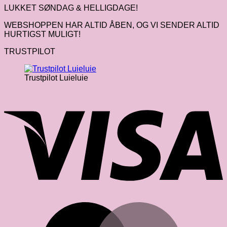
LUKKET SØNDAG & HELLIGDAGE!
WEBSHOPPEN HAR ALTID ÅBEN, OG VI SENDER ALTID
HURTIGST MULIGT!
TRUSTPILOT
Trustpilot Luieluie
V
M