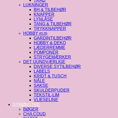
TRÅD
LUKNINGER
BH & TILBEHØR
KNAPPER
LYNLÅSE
TANG & TILBEHØR
TRYKKNAPPER
HOBBY m.m
GARDINTILBEHØR
HOBBY & DEKO
LÆDERREMME
POMPONER
STRYGEMÆRKER
DET UUNDVÆRLIGE
DIVERSE SYTILBEHØR
LABELS
KRIDT & TUSCH
NÅLE
SAKSE
SKULDERPUDER
TEKSTIL-LIM
VLIESELINE
SYMØNSTRE
BØGER
CHA COUD