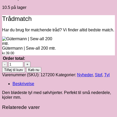
10.5 på lager
Trådmatch
Har du brug for matchende tråd? Vi finder altid bedste match.
Gütermann | Sew-all 200 mtr.
kr.
39.00
Order total:
Hvid
tyl
Tilføj til kurv
Køb nu
med
Varenummer (SKU):
127200
Kategorier:
Nyheder
,
Stof
,
Tyl
sølvhjerter
antal
Beskrivelse
Den blødeste tyl med sølvhjerter. Perfekt til små nederdele,
kjoler mm.
Relaterede varer