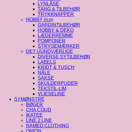
LYNLÅSE
TANG & TILBEHØR
TRYKKNAPPER
HOBBY m.m
GARDINTILBEHØR
HOBBY & DEKO
LÆDERREMME
POMPONER
STRYGEMÆRKER
DET UUNDVÆRLIGE
DIVERSE SYTILBEHØR
LABELS
KRIDT & TUSCH
NÅLE
SAKSE
SKULDERPUDER
TEKSTIL-LIM
VLIESELINE
SYMØNSTRE
BØGER
CHA COUD
IKATEE
LINE 2 LINE
NAMED CLOTHING
ONION