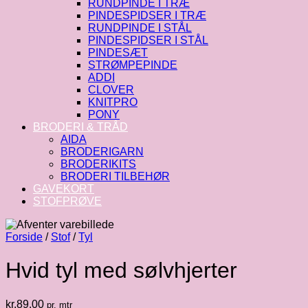
RUNDPINDE I TRÆ
PINDESPIDSER I TRÆ
RUNDPINDE I STÅL
PINDESPIDSER I STÅL
PINDESÆT
STRØMPEPINDE
ADDI
CLOVER
KNITPRO
PONY
BRODERI & TRÅD
AIDA
BRODERIGARN
BRODERIKITS
BRODERI TILBEHØR
GAVEKORT
STOFPRØVE
Forside
/
Stof
/
Tyl
Hvid tyl med sølvhjerter
kr.
89.00
pr. mtr