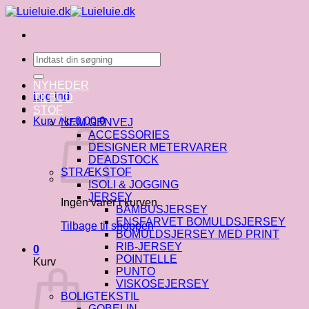
Fortsæt
til
indhold
Søg
efter:
NYHEDER
Log ind
TILBUD
STOF
Kurv /
kr.
0.00
0
NEM GENVEJ
ACCESSORIES
DESIGNER METERVARER
DEADSTOCK
STRÆKSTOF
ISOLI & JOGGING
JERSEY
Ingen varer i kurven.
BAMBUSJERSEY
ENSFARVET BOMULDSJERSEY
Tilbage til shoppen
BOMULDSJERSEY MED PRINT
RIB-JERSEY
0
POINTELLE
Kurv
PUNTO
VISKOSEJERSEY
BOLIGTEKSTIL
GOBELIN