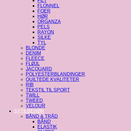
FILT
FLONNEL
FOER
HØR
ORGANZA
PELS
RAYON
SILKE
TYL
BLONDE
DENIM
FLEECE
FLØJL
JACQUARD
POLYESTERBLANDINGER
QUILTEDE KVALITETER
RIB
TEKSTIL TIL SPORT
TWILL
TWEED
VELOUR
SYTILBEHØR
BÅND & TRÅD
BÅND
ELASTIK