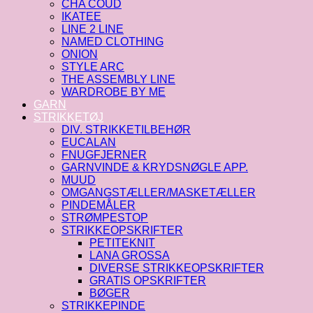
CHA COUD
IKATEE
LINE 2 LINE
NAMED CLOTHING
ONION
STYLE ARC
THE ASSEMBLY LINE
WARDROBE BY ME
GARN
STRIKKETØJ
DIV. STRIKKETILBEHØR
EUCALAN
FNUGFJERNER
GARNVINDE & KRYDSNØGLE APP.
MUUD
OMGANGSTÆLLER/MASKETÆLLER
PINDEMÅLER
STRØMPESTOP
STRIKKEOPSKRIFTER
PETITEKNIT
LANA GROSSA
DIVERSE STRIKKEOPSKRIFTER
GRATIS OPSKRIFTER
BØGER
STRIKKEPINDE