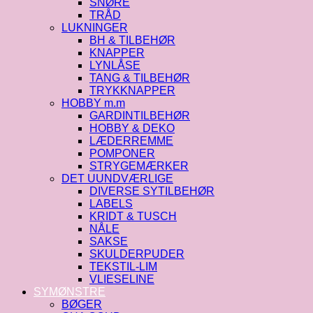
SNØRE
TRÅD
LUKNINGER
BH & TILBEHØR
KNAPPER
LYNLÅSE
TANG & TILBEHØR
TRYKKNAPPER
HOBBY m.m
GARDINTILBEHØR
HOBBY & DEKO
LÆDERREMME
POMPONER
STRYGEMÆRKER
DET UUNDVÆRLIGE
DIVERSE SYTILBEHØR
LABELS
KRIDT & TUSCH
NÅLE
SAKSE
SKULDERPUDER
TEKSTIL-LIM
VLIESELINE
SYMØNSTRE
BØGER