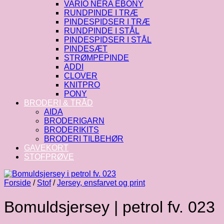
VARIO NERA EBONY
RUNDPINDE I TRÆ
PINDESPIDSER I TRÆ
RUNDPINDE I STÅL
PINDESPIDSER I STÅL
PINDESÆT
STRØMPEPINDE
ADDI
CLOVER
KNITPRO
PONY
BRODERI & TRÅD
AIDA
BRODERIGARN
BRODERIKITS
BRODERI TILBEHØR
GAVEKORT
STOFPRØVE
Forside
/
Stof
/
Jersey, ensfarvet og print
Bomuldsjersey | petrol fv. 023