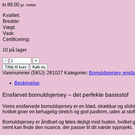
kr.
99.00
pr. meter
Kvalitet:
Bredde:
Vægt:
Vask:
Certificering:
10 på lager
Bomuldsjersey
|
Tilføj til kurv
Køb nu
petrol
Varenummer (SKU):
281027
Kategorier:
Bomuldsjersey, ensfa
fv.
023
Beskrivelse
antal
Ensfarvet bomuldsjersey – det perfekte basisstof
Vores ensfarvede bomuldsjersey er en blød, strækbar og slidstærk
hvilket giver en behagelig stretch og god pasform, uden at stoff
Bomuldsjersey er åndbart og føles dejligt mod huden, hvilket gør
nemt kan finde den nuance, der passer til dit næste syprojekt.