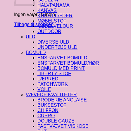
HALVPANAMA
KANVAS
Ingen varer i kurven.
KUNST LÆDER
MØBELSTOF
Tilbage til shoppen
MØBELVELOUR
OUTDOOR
ULD
DIVERSE ULD
UNDERTØJS ULD
BOMULD
ENSFARVET BOMULD
ENSFARVET BOMULD/HØR
BOMULD MED PRINT
LIBERTY STOF
LÆRRED
PATCHWORK
VOILE
VÆVEDE KVALITETER
BRODERIE ANGLAISE
BUKSESTOF
CHIFFON
CUPRO
DOUBLE GAUZE
FASTVÆVET VISKOSE