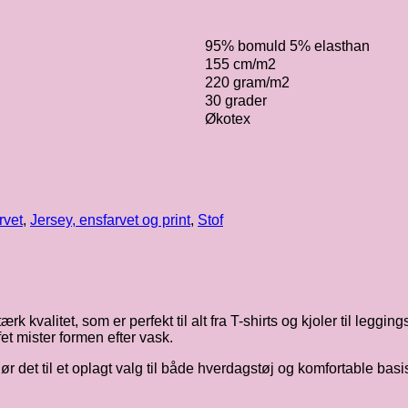
95% bomuld 5% elasthan
155 cm/m2
220 gram/m2
30 grader
Økotex
rvet
,
Jersey, ensfarvet og print
,
Stof
 kvalitet, som er perfekt til alt fra T-shirts og kjoler til leggi
et mister formen efter vask.
 det til et oplagt valg til både hverdagstøj og komfortable basis