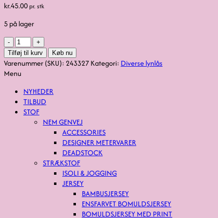
kr.
45.00
pr. stk
5 på lager
YKK
antik
Tilføj til kurv
Køb nu
m.
Varenummer (SKU):
243327
Kategori:
Diverse lynlås
kuglestang,
Menu
ikke-
NYHEDER
delbar
TILBUD
i
STOF
sand,
NEM GENVEJ
35
ACCESSORIES
cm
DESIGNER METERVARER
antal
DEADSTOCK
STRÆKSTOF
ISOLI & JOGGING
JERSEY
BAMBUSJERSEY
ENSFARVET BOMULDSJERSEY
BOMULDSJERSEY MED PRINT