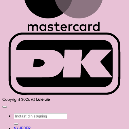
D
Copyright 2026 ©
Luieluie
Søg
efter:
NYHEDER