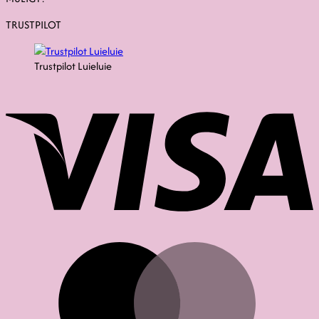
TRUSTPILOT
Trustpilot Luieluie
V
M