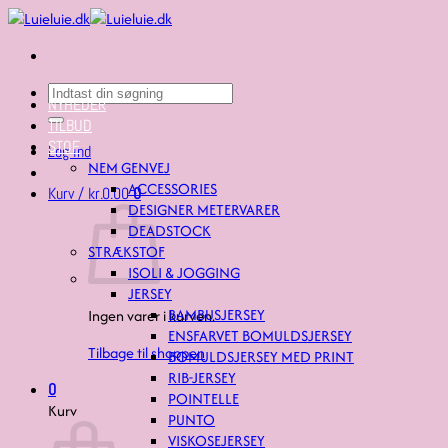
Fortsæt
til
indhold
Søg
NYHEDER
efter:
TILBUD
STOF
Log ind
NEM GENVEJ
ACCESSORIES
Kurv /
kr.
0.00
0
DESIGNER METERVARER
DEADSTOCK
STRÆKSTOF
ISOLI & JOGGING
JERSEY
BAMBUSJERSEY
Ingen varer i kurven.
ENSFARVET BOMULDSJERSEY
Tilbage til shoppen
BOMULDSJERSEY MED PRINT
RIB-JERSEY
0
POINTELLE
Kurv
PUNTO
VISKOSEJERSEY