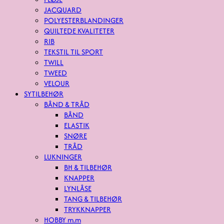
JACQUARD
POLYESTERBLANDINGER
QUILTEDE KVALITETER
RIB
TEKSTIL TIL SPORT
TWILL
TWEED
VELOUR
SYTILBEHØR
BÅND & TRÅD
BÅND
ELASTIK
SNØRE
TRÅD
LUKNINGER
BH & TILBEHØR
KNAPPER
LYNLÅSE
TANG & TILBEHØR
TRYKKNAPPER
HOBBY m.m