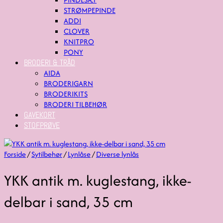
STRØMPEPINDE
ADDI
CLOVER
KNITPRO
PONY
BRODERI & TRÅD
AIDA
BRODERIGARN
BRODERIKITS
BRODERI TILBEHØR
GAVEKORT
STOFPRØVE
Forside
/
Sytilbehør
/
Lynlåse
/
Diverse lynlås
YKK antik m. kuglestang, ikke-
delbar i sand, 35 cm