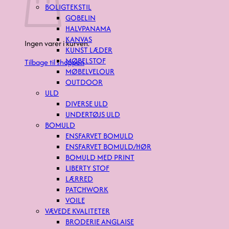
BOLIGTEKSTIL
GOBELIN
HALVPANAMA
KANVAS
Ingen varer i kurven.
KUNST LÆDER
MØBELSTOF
Tilbage til shoppen
MØBELVELOUR
OUTDOOR
ULD
DIVERSE ULD
UNDERTØJS ULD
BOMULD
ENSFARVET BOMULD
ENSFARVET BOMULD/HØR
BOMULD MED PRINT
LIBERTY STOF
LÆRRED
PATCHWORK
VOILE
VÆVEDE KVALITETER
BRODERIE ANGLAISE