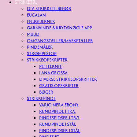
STRIKKETØJ
DIV. STRIKKETILBEHØR
EUCALAN
FNUGFJERNER
GARNVINDE & KRYDSNØGLE APP.
MUUD
OMGANGSTÆLLER/MASKETÆLLER
PINDEMÅLER
STRØMPESTOP
STRIKKEOPSKRIFTER
PETITEKNIT
LANA GROSSA
DIVERSE STRIKKEOPSKRIFTER
GRATIS OPSKRIFTER
BØGER
STRIKKEPINDE
VARIO NERA EBONY
RUNDPINDE I TRÆ
PINDESPIDSER I TRÆ
RUNDPINDE I STÅL
PINDESPIDSER I STÅL
PINDESÆT