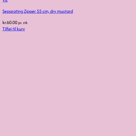
Separating Zipper 55 cm, dry mustard
kr.
60.00
pr. stk
Tilføj til kurv