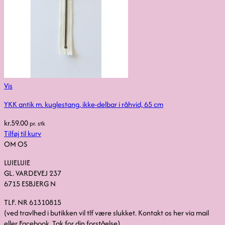
Vis
YKK antik m. kuglestang, ikke-delbar i råhvid, 65 cm
kr.
59.00
pr. stk
Tilføj til kurv
OM OS
LUIELUIE
GL. VARDEVEJ 237
6715 ESBJERG N
TLF. NR 61310815
(ved travlhed i butikken vil tlf være slukket. Kontakt os her via mail
eller Facebook. Tak for din forståelse).