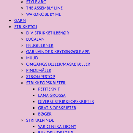
STYLE ARC
THE ASSEMBLY LINE
WARDROBE BY ME
GARN
STRIKKETØJ
DIV. STRIKKETILBEHØR
EUCALAN
FNUGFJERNER
GARNVINDE & KRYDSNØGLE APP.
MUUD
OMGANGSTÆLLER/MASKETÆLLER
PINDEMÅLER
STRØMPESTOP
STRIKKEOPSKRIFTER
PETITEKNIT
LANA GROSSA
DIVERSE STRIKKEOPSKRIFTER
GRATIS OPSKRIFTER
BØGER
STRIKKEPINDE
VARIO NERA EBONY
RUNDPINDE I TRÆ