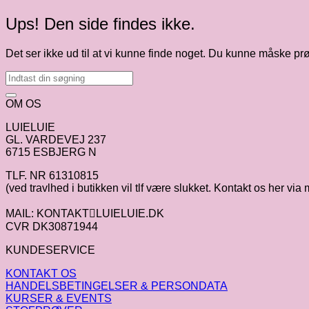
Ups! Den side findes ikke.
Det ser ikke ud til at vi kunne finde noget. Du kunne måske pr
OM OS
LUIELUIE
GL. VARDEVEJ 237
6715 ESBJERG N
TLF. NR 61310815
(ved travlhed i butikken vil tlf være slukket. Kontakt os her via 
MAIL: KONTAKTLUIELUIE.DK
CVR DK30871944
KUNDESERVICE
KONTAKT OS
HANDELSBETINGELSER & PERSONDATA
KURSER & EVENTS