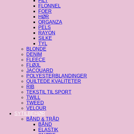
FILT
FLONNEL
FOER
HØR
ORGANZA
PELS
RAYON
SILKE
TYL
BLONDE
DENIM
FLEECE
FLØJL
JACQUARD
POLYESTERBLANDINGER
QUILTEDE KVALITETER
RIB
TEKSTIL TIL SPORT
TWILL
TWEED
VELOUR
SYTILBEHØR
BÅND & TRÅD
BÅND
ELASTIK