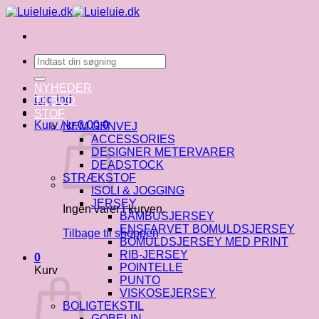
Fortsæt
til
indhold
Søg
efter:
NYHEDER
Log ind
TILBUD
STOF
Kurv /
kr.
0.00
0
NEM GENVEJ
ACCESSORIES
DESIGNER METERVARER
DEADSTOCK
STRÆKSTOF
ISOLI & JOGGING
JERSEY
Ingen varer i kurven.
BAMBUSJERSEY
ENSFARVET BOMULDSJERSEY
Tilbage til shoppen
BOMULDSJERSEY MED PRINT
RIB-JERSEY
0
POINTELLE
Kurv
PUNTO
VISKOSEJERSEY
BOLIGTEKSTIL
GOBELIN