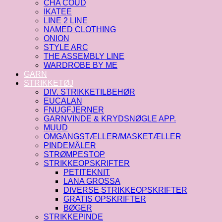
CHA COUD
IKATEE
LINE 2 LINE
NAMED CLOTHING
ONION
STYLE ARC
THE ASSEMBLY LINE
WARDROBE BY ME
GARN
STRIKKETØJ
DIV. STRIKKETILBEHØR
EUCALAN
FNUGFJERNER
GARNVINDE & KRYDSNØGLE APP.
MUUD
OMGANGSTÆLLER/MASKETÆLLER
PINDEMÅLER
STRØMPESTOP
STRIKKEOPSKRIFTER
PETITEKNIT
LANA GROSSA
DIVERSE STRIKKEOPSKRIFTER
GRATIS OPSKRIFTER
BØGER
STRIKKEPINDE