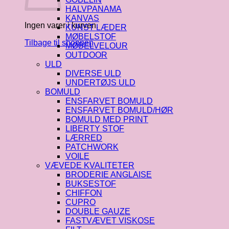
HALVPANAMA
KANVAS
Ingen varer i kurven.
KUNST LÆDER
MØBELSTOF
Tilbage til shoppen
MØBELVELOUR
OUTDOOR
ULD
DIVERSE ULD
UNDERTØJS ULD
BOMULD
ENSFARVET BOMULD
ENSFARVET BOMULD/HØR
BOMULD MED PRINT
LIBERTY STOF
LÆRRED
PATCHWORK
VOILE
VÆVEDE KVALITETER
BRODERIE ANGLAISE
BUKSESTOF
CHIFFON
CUPRO
DOUBLE GAUZE
FASTVÆVET VISKOSE