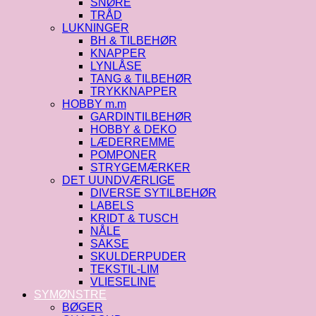
SNØRE
TRÅD
LUKNINGER
BH & TILBEHØR
KNAPPER
LYNLÅSE
TANG & TILBEHØR
TRYKKNAPPER
HOBBY m.m
GARDINTILBEHØR
HOBBY & DEKO
LÆDERREMME
POMPONER
STRYGEMÆRKER
DET UUNDVÆRLIGE
DIVERSE SYTILBEHØR
LABELS
KRIDT & TUSCH
NÅLE
SAKSE
SKULDERPUDER
TEKSTIL-LIM
VLIESELINE
SYMØNSTRE
BØGER