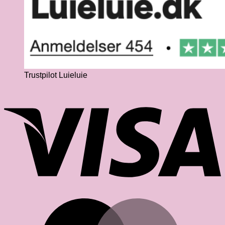
Trustpilot Luieluie
V
M