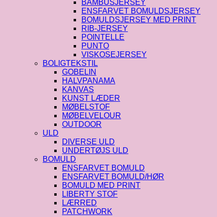
BAMBUSJERSEY
ENSFARVET BOMULDSJERSEY
BOMULDSJERSEY MED PRINT
RIB-JERSEY
POINTELLE
PUNTO
VISKOSEJERSEY
BOLIGTEKSTIL
GOBELIN
HALVPANAMA
KANVAS
KUNST LÆDER
MØBELSTOF
MØBELVELOUR
OUTDOOR
ULD
DIVERSE ULD
UNDERTØJS ULD
BOMULD
ENSFARVET BOMULD
ENSFARVET BOMULD/HØR
BOMULD MED PRINT
LIBERTY STOF
LÆRRED
PATCHWORK