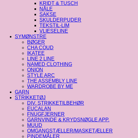
KRIDT & TUSCH
NÅLE
SAKSE
SKULDERPUDER
TEKSTIL-LIM
VLIESELINE
SYMØNSTRE
BØGER
CHA COUD
IKATEE
LINE 2 LINE
NAMED CLOTHING
ONION
STYLE ARC
THE ASSEMBLY LINE
WARDROBE BY ME
GARN
STRIKKETØJ
DIV. STRIKKETILBEHØR
EUCALAN
FNUGFJERNER
GARNVINDE & KRYDSNØGLE APP.
MUUD
OMGANGSTÆLLER/MASKETÆLLER
PINDEMÅLER