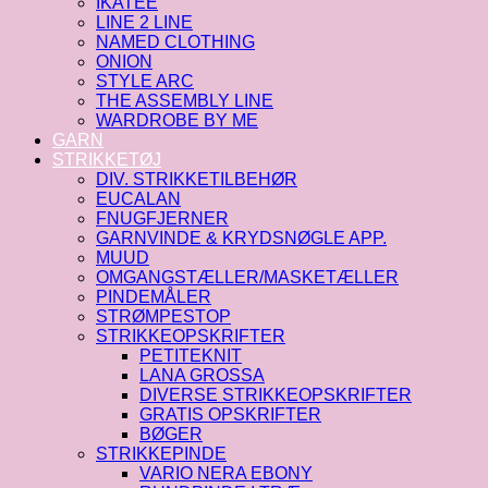
IKATEE
LINE 2 LINE
NAMED CLOTHING
ONION
STYLE ARC
THE ASSEMBLY LINE
WARDROBE BY ME
GARN
STRIKKETØJ
DIV. STRIKKETILBEHØR
EUCALAN
FNUGFJERNER
GARNVINDE & KRYDSNØGLE APP.
MUUD
OMGANGSTÆLLER/MASKETÆLLER
PINDEMÅLER
STRØMPESTOP
STRIKKEOPSKRIFTER
PETITEKNIT
LANA GROSSA
DIVERSE STRIKKEOPSKRIFTER
GRATIS OPSKRIFTER
BØGER
STRIKKEPINDE
VARIO NERA EBONY