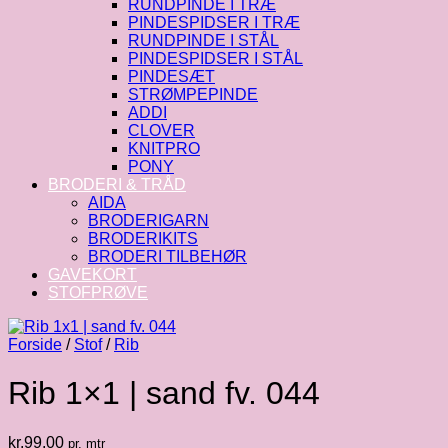
RUNDPINDE I TRÆ
PINDESPIDSER I TRÆ
RUNDPINDE I STÅL
PINDESPIDSER I STÅL
PINDESÆT
STRØMPEPINDE
ADDI
CLOVER
KNITPRO
PONY
BRODERI & TRÅD
AIDA
BRODERIGARN
BRODERIKITS
BRODERI TILBEHØR
GAVEKORT
STOFPRØVE
Forside
/
Stof
/
Rib
Rib 1×1 | sand fv. 044
kr.
99.00
pr. mtr