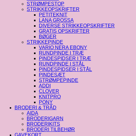
STRØMPESTOP
STRIKKEOPSKRIFTER
PETITEKNIT
LANA GROSSA
DIVERSE STRIKKEOPSKRIFTER
GRATIS OPSKRIFTER
BØGER
STRIKKEPINDE
VARIO NERA EBONY
RUNDPINDE I TRÆ
PINDESPIDSER I TRÆ
RUNDPINDE I STÅL
PINDESPIDSER I STÅL
PINDESÆT
STRØMPEPINDE
ADDI
CLOVER
KNITPRO
PONY
BRODERI & TRÅD
AIDA
BRODERIGARN
BRODERIKITS
BRODERI TILBEHØR
GAVEKORT