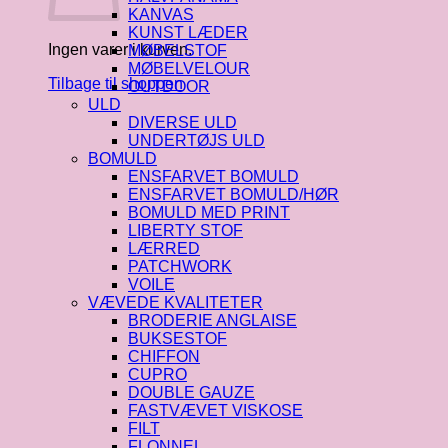
KANVAS
KUNST LÆDER
Ingen varer i kurven.
MØBELSTOF
MØBELVELOUR
Tilbage til shoppen
OUTDOOR
ULD
DIVERSE ULD
UNDERTØJS ULD
BOMULD
ENSFARVET BOMULD
ENSFARVET BOMULD/HØR
BOMULD MED PRINT
LIBERTY STOF
LÆRRED
PATCHWORK
VOILE
VÆVEDE KVALITETER
BRODERIE ANGLAISE
BUKSESTOF
CHIFFON
CUPRO
DOUBLE GAUZE
FASTVÆVET VISKOSE
FILT
FLONNEL