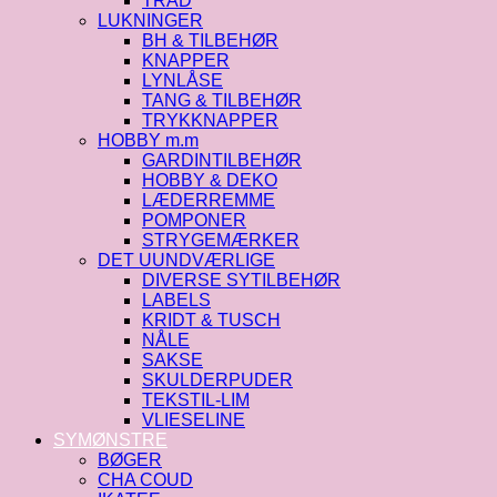
TRÅD
LUKNINGER
BH & TILBEHØR
KNAPPER
LYNLÅSE
TANG & TILBEHØR
TRYKKNAPPER
HOBBY m.m
GARDINTILBEHØR
HOBBY & DEKO
LÆDERREMME
POMPONER
STRYGEMÆRKER
DET UUNDVÆRLIGE
DIVERSE SYTILBEHØR
LABELS
KRIDT & TUSCH
NÅLE
SAKSE
SKULDERPUDER
TEKSTIL-LIM
VLIESELINE
SYMØNSTRE
BØGER
CHA COUD