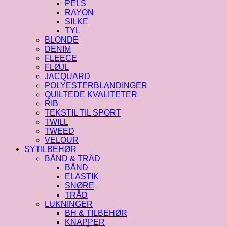
PELS
RAYON
SILKE
TYL
BLONDE
DENIM
FLEECE
FLØJL
JACQUARD
POLYESTERBLANDINGER
QUILTEDE KVALITETER
RIB
TEKSTIL TIL SPORT
TWILL
TWEED
VELOUR
SYTILBEHØR
BÅND & TRÅD
BÅND
ELASTIK
SNØRE
TRÅD
LUKNINGER
BH & TILBEHØR
KNAPPER