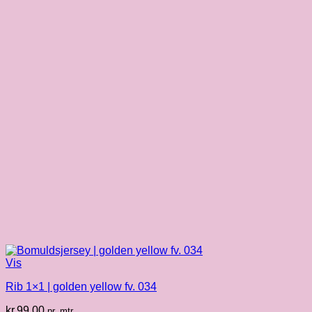
Vis
Rib 1×1 | golden yellow fv. 034
kr.
99.00
pr. mtr