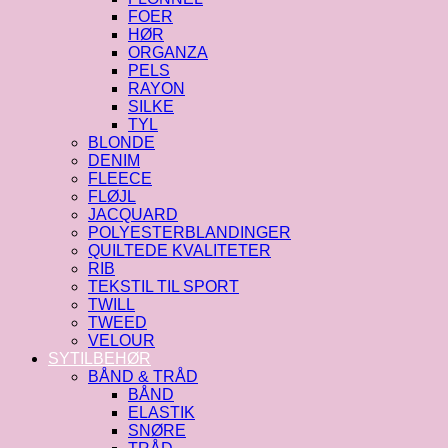
FOER
HØR
ORGANZA
PELS
RAYON
SILKE
TYL
BLONDE
DENIM
FLEECE
FLØJL
JACQUARD
POLYESTERBLANDINGER
QUILTEDE KVALITETER
RIB
TEKSTIL TIL SPORT
TWILL
TWEED
VELOUR
SYTILBEHØR
BÅND & TRÅD
BÅND
ELASTIK
SNØRE