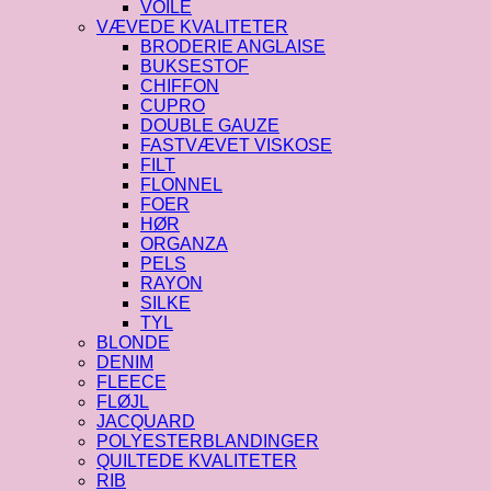
VOILE
VÆVEDE KVALITETER
BRODERIE ANGLAISE
BUKSESTOF
CHIFFON
CUPRO
DOUBLE GAUZE
FASTVÆVET VISKOSE
FILT
FLONNEL
FOER
HØR
ORGANZA
PELS
RAYON
SILKE
TYL
BLONDE
DENIM
FLEECE
FLØJL
JACQUARD
POLYESTERBLANDINGER
QUILTEDE KVALITETER
RIB