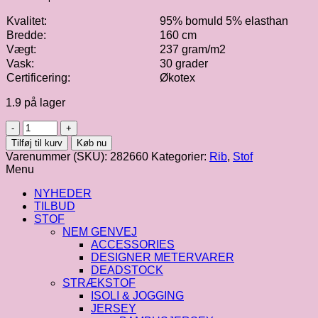
Kvalitet:
95% bomuld 5% elasthan
Bredde:
160 cm
Vægt:
237 gram/m2
Vask:
30 grader
Certificering:
Økotex
1.9 på lager
Rib
1x1
Tilføj til kurv
Køb nu
|
Varenummer (SKU):
282660
Kategorier:
Rib
,
Stof
sand
Menu
fv.
044
NYHEDER
antal
TILBUD
STOF
NEM GENVEJ
ACCESSORIES
DESIGNER METERVARER
DEADSTOCK
STRÆKSTOF
ISOLI & JOGGING
JERSEY