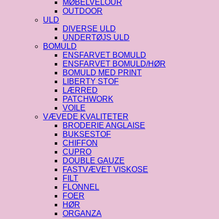
MØBELVELOUR
OUTDOOR
ULD
DIVERSE ULD
UNDERTØJS ULD
BOMULD
ENSFARVET BOMULD
ENSFARVET BOMULD/HØR
BOMULD MED PRINT
LIBERTY STOF
LÆRRED
PATCHWORK
VOILE
VÆVEDE KVALITETER
BRODERIE ANGLAISE
BUKSESTOF
CHIFFON
CUPRO
DOUBLE GAUZE
FASTVÆVET VISKOSE
FILT
FLONNEL
FOER
HØR
ORGANZA