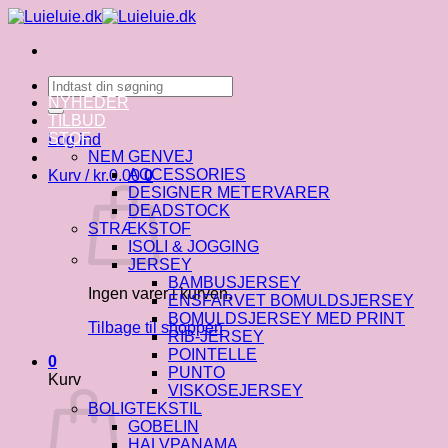
Fortsæt
til
indhold
Søg
efter:
NYHEDER
TILBUD
STOF
Log ind
NEM GENVEJ
ACCESSORIES
Kurv /
kr.
0.00
0
DESIGNER METERVARER
DEADSTOCK
STRÆKSTOF
ISOLI & JOGGING
JERSEY
BAMBUSJERSEY
Ingen varer i kurven.
ENSFARVET BOMULDSJERSEY
BOMULDSJERSEY MED PRINT
Tilbage til shoppen
RIB-JERSEY
POINTELLE
0
PUNTO
Kurv
VISKOSEJERSEY
BOLIGTEKSTIL
GOBELIN
HALVPANAMA