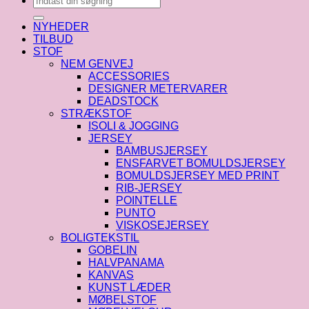
efter:
NYHEDER
TILBUD
STOF
NEM GENVEJ
ACCESSORIES
DESIGNER METERVARER
DEADSTOCK
STRÆKSTOF
ISOLI & JOGGING
JERSEY
BAMBUSJERSEY
ENSFARVET BOMULDSJERSEY
BOMULDSJERSEY MED PRINT
RIB-JERSEY
POINTELLE
PUNTO
VISKOSEJERSEY
BOLIGTEKSTIL
GOBELIN
HALVPANAMA
KANVAS
KUNST LÆDER
MØBELSTOF