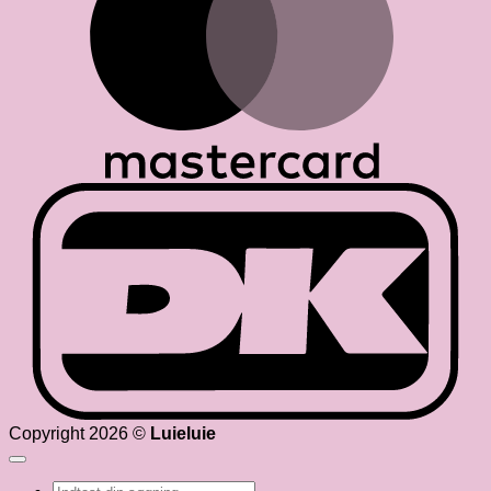
D
Copyright 2026 ©
Luieluie
Søg