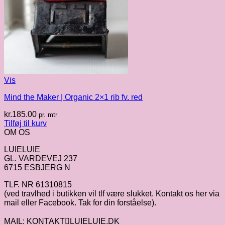
Vis
Mind the Maker | Organic 2×1 rib fv. red
kr.
185.00
pr. mtr
Tilføj til kurv
OM OS
LUIELUIE
GL. VARDEVEJ 237
6715 ESBJERG N
TLF. NR 61310815
(ved travlhed i butikken vil tlf være slukket. Kontakt os her via
mail eller Facebook. Tak for din forståelse).
MAIL: KONTAKTLUIELUIE.DK