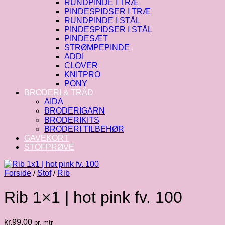
RUNDPINDE I TRÆ
PINDESPIDSER I TRÆ
RUNDPINDE I STÅL
PINDESPIDSER I STÅL
PINDESÆT
STRØMPEPINDE
ADDI
CLOVER
KNITPRO
PONY
BRODERI & TRÅD
AIDA
BRODERIGARN
BRODERIKITS
BRODERI TILBEHØR
GAVEKORT
STOFPRØVE
Forside
/
Stof
/
Rib
Rib 1×1 | hot pink fv. 100
kr.
99.00
pr. mtr