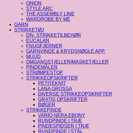
ONION
STYLE ARC
THE ASSEMBLY LINE
WARDROBE BY ME
GARN
STRIKKETØJ
DIV. STRIKKETILBEHØR
EUCALAN
FNUGFJERNER
GARNVINDE & KRYDSNØGLE APP.
MUUD
OMGANGSTÆLLER/MASKETÆLLER
PINDEMÅLER
STRØMPESTOP
STRIKKEOPSKRIFTER
PETITEKNIT
LANA GROSSA
DIVERSE STRIKKEOPSKRIFTER
GRATIS OPSKRIFTER
BØGER
STRIKKEPINDE
VARIO NERA EBONY
RUNDPINDE I TRÆ
PINDESPIDSER I TRÆ
RUNDPINDE I STÅL