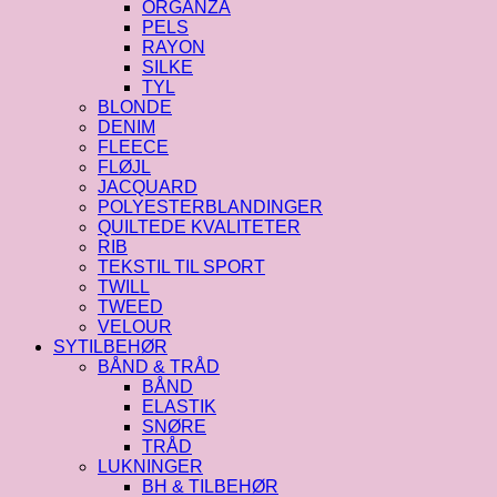
ORGANZA
PELS
RAYON
SILKE
TYL
BLONDE
DENIM
FLEECE
FLØJL
JACQUARD
POLYESTERBLANDINGER
QUILTEDE KVALITETER
RIB
TEKSTIL TIL SPORT
TWILL
TWEED
VELOUR
SYTILBEHØR
BÅND & TRÅD
BÅND
ELASTIK
SNØRE
TRÅD
LUKNINGER
BH & TILBEHØR