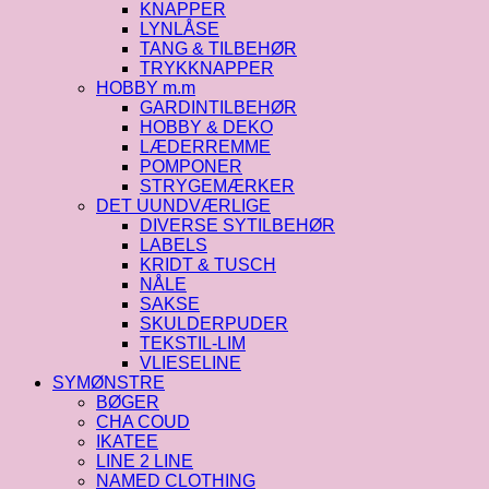
KNAPPER
LYNLÅSE
TANG & TILBEHØR
TRYKKNAPPER
HOBBY m.m
GARDINTILBEHØR
HOBBY & DEKO
LÆDERREMME
POMPONER
STRYGEMÆRKER
DET UUNDVÆRLIGE
DIVERSE SYTILBEHØR
LABELS
KRIDT & TUSCH
NÅLE
SAKSE
SKULDERPUDER
TEKSTIL-LIM
VLIESELINE
SYMØNSTRE
BØGER
CHA COUD
IKATEE
LINE 2 LINE
NAMED CLOTHING