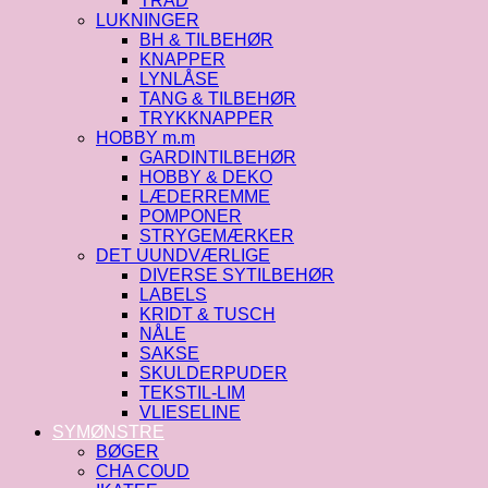
TRÅD
LUKNINGER
BH & TILBEHØR
KNAPPER
LYNLÅSE
TANG & TILBEHØR
TRYKKNAPPER
HOBBY m.m
GARDINTILBEHØR
HOBBY & DEKO
LÆDERREMME
POMPONER
STRYGEMÆRKER
DET UUNDVÆRLIGE
DIVERSE SYTILBEHØR
LABELS
KRIDT & TUSCH
NÅLE
SAKSE
SKULDERPUDER
TEKSTIL-LIM
VLIESELINE
SYMØNSTRE
BØGER
CHA COUD