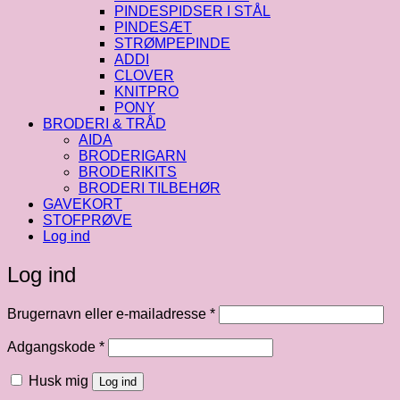
PINDESPIDSER I STÅL
PINDESÆT
STRØMPEPINDE
ADDI
CLOVER
KNITPRO
PONY
BRODERI & TRÅD
AIDA
BRODERIGARN
BRODERIKITS
BRODERI TILBEHØR
GAVEKORT
STOFPRØVE
Log ind
Log ind
Påkrævet
Brugernavn eller e-mailadresse
*
Påkrævet
Adgangskode
*
Husk mig
Log ind