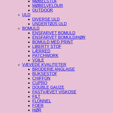
MØBELSTOF
MØBELVELOUR
OUTDOOR
ULD
DIVERSE ULD
UNDERTØJS ULD
BOMULD
ENSFARVET BOMULD
ENSFARVET BOMULD/HØR
BOMULD MED PRINT
LIBERTY STOF
LÆRRED
PATCHWORK
VOILE
VÆVEDE KVALITETER
BRODERIE ANGLAISE
BUKSESTOF
CHIFFON
CUPRO
DOUBLE GAUZE
FASTVÆVET VISKOSE
FILT
FLONNEL
FOER
HØR