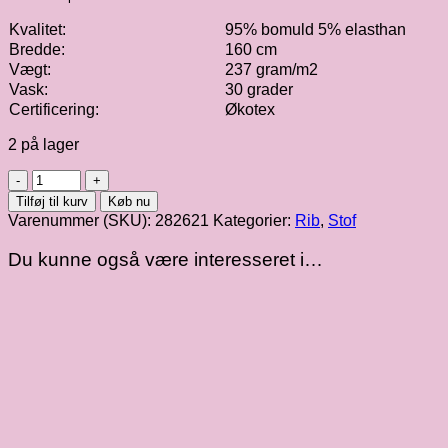
Kvalitet:
95% bomuld 5% elasthan
Bredde:
160 cm
Vægt:
237 gram/m2
Vask:
30 grader
Certificering:
Økotex
2 på lager
Rib
1x1
Tilføj til kurv
Køb nu
|
Varenummer (SKU):
282621
Kategorier:
Rib
,
Stof
hot
pink
Du kunne også være interesseret i…
fv.
100
antal