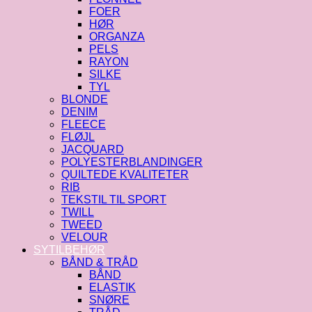
FOER
HØR
ORGANZA
PELS
RAYON
SILKE
TYL
BLONDE
DENIM
FLEECE
FLØJL
JACQUARD
POLYESTERBLANDINGER
QUILTEDE KVALITETER
RIB
TEKSTIL TIL SPORT
TWILL
TWEED
VELOUR
SYTILBEHØR
BÅND & TRÅD
BÅND
ELASTIK
SNØRE