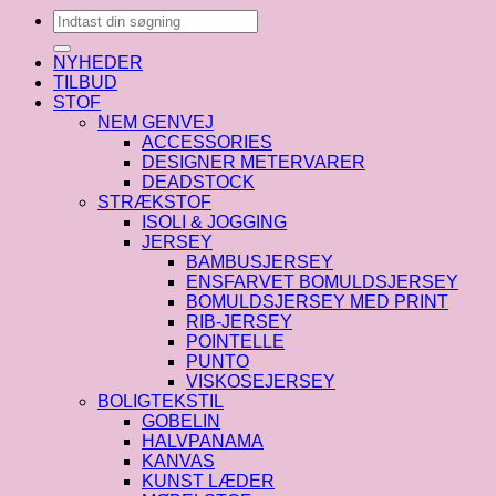
Søg
efter:
NYHEDER
TILBUD
STOF
NEM GENVEJ
ACCESSORIES
DESIGNER METERVARER
DEADSTOCK
STRÆKSTOF
ISOLI & JOGGING
JERSEY
BAMBUSJERSEY
ENSFARVET BOMULDSJERSEY
BOMULDSJERSEY MED PRINT
RIB-JERSEY
POINTELLE
PUNTO
VISKOSEJERSEY
BOLIGTEKSTIL
GOBELIN
HALVPANAMA
KANVAS
KUNST LÆDER