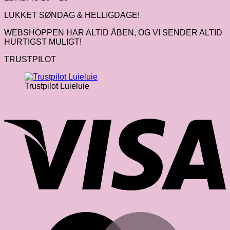
LUKKET SØNDAG & HELLIGDAGE!
WEBSHOPPEN HAR ALTID ÅBEN, OG VI SENDER ALTID
HURTIGST MULIGT!
TRUSTPILOT
Trustpilot Luieluie
V
M