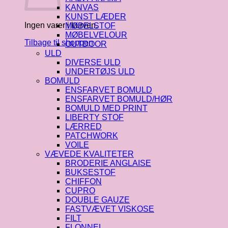
KANVAS
KUNST LÆDER
Ingen varer i kurven.
MØBELSTOF
MØBELVELOUR
Tilbage til shoppen
OUTDOOR
ULD
DIVERSE ULD
UNDERTØJS ULD
BOMULD
ENSFARVET BOMULD
ENSFARVET BOMULD/HØR
BOMULD MED PRINT
LIBERTY STOF
LÆRRED
PATCHWORK
VOILE
VÆVEDE KVALITETER
BRODERIE ANGLAISE
BUKSESTOF
CHIFFON
CUPRO
DOUBLE GAUZE
FASTVÆVET VISKOSE
FILT
FLONNEL