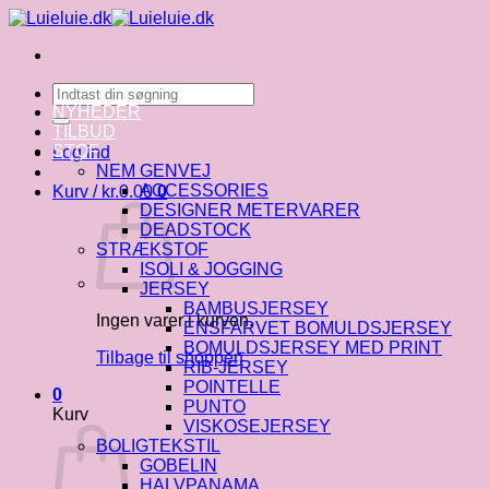
Fortsæt
til
indhold
Søg
efter:
NYHEDER
TILBUD
STOF
Log ind
NEM GENVEJ
ACCESSORIES
Kurv /
kr.
0.00
0
DESIGNER METERVARER
DEADSTOCK
STRÆKSTOF
ISOLI & JOGGING
JERSEY
BAMBUSJERSEY
Ingen varer i kurven.
ENSFARVET BOMULDSJERSEY
BOMULDSJERSEY MED PRINT
Tilbage til shoppen
RIB-JERSEY
POINTELLE
0
PUNTO
Kurv
VISKOSEJERSEY
BOLIGTEKSTIL
GOBELIN
HALVPANAMA