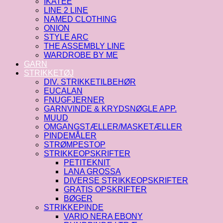
IKATEE
LINE 2 LINE
NAMED CLOTHING
ONION
STYLE ARC
THE ASSEMBLY LINE
WARDROBE BY ME
GARN
STRIKKETØJ
DIV. STRIKKETILBEHØR
EUCALAN
FNUGFJERNER
GARNVINDE & KRYDSNØGLE APP.
MUUD
OMGANGSTÆLLER/MASKETÆLLER
PINDEMÅLER
STRØMPESTOP
STRIKKEOPSKRIFTER
PETITEKNIT
LANA GROSSA
DIVERSE STRIKKEOPSKRIFTER
GRATIS OPSKRIFTER
BØGER
STRIKKEPINDE
VARIO NERA EBONY