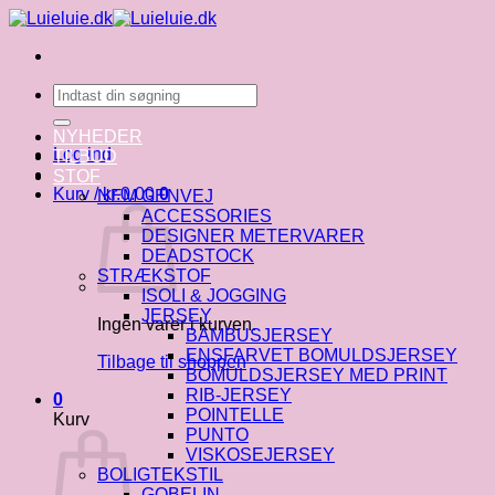
Fortsæt
til
indhold
Søg
efter:
NYHEDER
Log ind
TILBUD
STOF
Kurv /
kr.
0.00
0
NEM GENVEJ
ACCESSORIES
DESIGNER METERVARER
DEADSTOCK
STRÆKSTOF
ISOLI & JOGGING
JERSEY
Ingen varer i kurven.
BAMBUSJERSEY
ENSFARVET BOMULDSJERSEY
Tilbage til shoppen
BOMULDSJERSEY MED PRINT
RIB-JERSEY
0
POINTELLE
Kurv
PUNTO
VISKOSEJERSEY
BOLIGTEKSTIL
GOBELIN