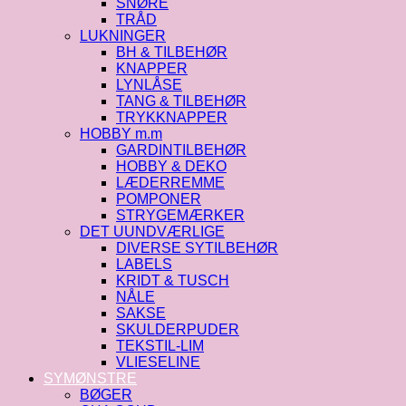
SNØRE
TRÅD
LUKNINGER
BH & TILBEHØR
KNAPPER
LYNLÅSE
TANG & TILBEHØR
TRYKKNAPPER
HOBBY m.m
GARDINTILBEHØR
HOBBY & DEKO
LÆDERREMME
POMPONER
STRYGEMÆRKER
DET UUNDVÆRLIGE
DIVERSE SYTILBEHØR
LABELS
KRIDT & TUSCH
NÅLE
SAKSE
SKULDERPUDER
TEKSTIL-LIM
VLIESELINE
SYMØNSTRE
BØGER