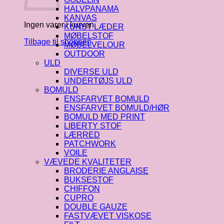
HALVPANAMA
KANVAS
Ingen varer i kurven.
KUNST LÆDER
MØBELSTOF
Tilbage til shoppen
MØBELVELOUR
OUTDOOR
ULD
DIVERSE ULD
UNDERTØJS ULD
BOMULD
ENSFARVET BOMULD
ENSFARVET BOMULD/HØR
BOMULD MED PRINT
LIBERTY STOF
LÆRRED
PATCHWORK
VOILE
VÆVEDE KVALITETER
BRODERIE ANGLAISE
BUKSESTOF
CHIFFON
CUPRO
DOUBLE GAUZE
FASTVÆVET VISKOSE