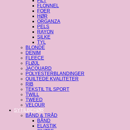
FILT
FLONNEL
FOER
HØR
ORGANZA
PELS
RAYON
SILKE
TYL
BLONDE
DENIM
FLEECE
FLØJL
JACQUARD
POLYESTERBLANDINGER
QUILTEDE KVALITETER
RIB
TEKSTIL TIL SPORT
TWILL
TWEED
VELOUR
SYTILBEHØR
BÅND & TRÅD
BÅND
ELASTIK