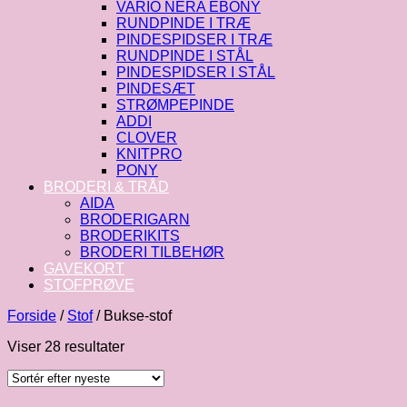
VARIO NERA EBONY
RUNDPINDE I TRÆ
PINDESPIDSER I TRÆ
RUNDPINDE I STÅL
PINDESPIDSER I STÅL
PINDESÆT
STRØMPEPINDE
ADDI
CLOVER
KNITPRO
PONY
BRODERI & TRÅD
AIDA
BRODERIGARN
BRODERIKITS
BRODERI TILBEHØR
GAVEKORT
STOFPRØVE
Forside
/
Stof
/
Bukse-stof
Sorteret
Viser 28 resultater
efter
seneste