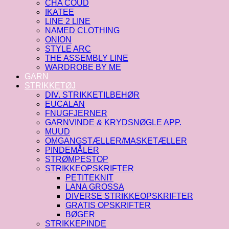
CHA COUD
IKATEE
LINE 2 LINE
NAMED CLOTHING
ONION
STYLE ARC
THE ASSEMBLY LINE
WARDROBE BY ME
GARN
STRIKKETØJ
DIV. STRIKKETILBEHØR
EUCALAN
FNUGFJERNER
GARNVINDE & KRYDSNØGLE APP.
MUUD
OMGANGSTÆLLER/MASKETÆLLER
PINDEMÅLER
STRØMPESTOP
STRIKKEOPSKRIFTER
PETITEKNIT
LANA GROSSA
DIVERSE STRIKKEOPSKRIFTER
GRATIS OPSKRIFTER
BØGER
STRIKKEPINDE