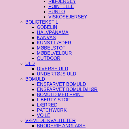
RIB-JERSEY
POINTELLE
PUNTO
VISKOSEJERSEY
BOLIGTEKSTIL
GOBELIN
HALVPANAMA
KANVAS
KUNST LÆDER
MØBELSTOF
MØBELVELOUR
OUTDOOR
ULD
DIVERSE ULD
UNDERTØJS ULD
BOMULD
ENSFARVET BOMULD
ENSFARVET BOMULD/HØR
BOMULD MED PRINT
LIBERTY STOF
LÆRRED
PATCHWORK
VOILE
VÆVEDE KVALITETER
BRODERIE ANGLAISE