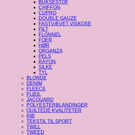
BUKSESTOF
CHIFFON
CUPRO
DOUBLE GAUZE
FASTVÆVET VISKOSE
FILT
FLONNEL
FOER
HØR
ORGANZA
PELS
RAYON
SILKE
TYL
BLONDE
DENIM
FLEECE
FLØJL
JACQUARD
POLYESTERBLANDINGER
QUILTEDE KVALITETER
RIB
TEKSTIL TIL SPORT
TWILL
TWEED