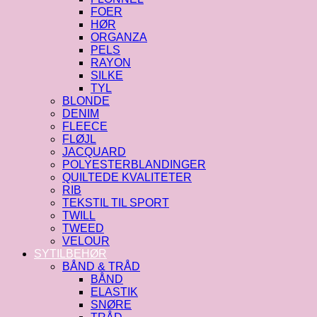
FOER
HØR
ORGANZA
PELS
RAYON
SILKE
TYL
BLONDE
DENIM
FLEECE
FLØJL
JACQUARD
POLYESTERBLANDINGER
QUILTEDE KVALITETER
RIB
TEKSTIL TIL SPORT
TWILL
TWEED
VELOUR
SYTILBEHØR
BÅND & TRÅD
BÅND
ELASTIK
SNØRE