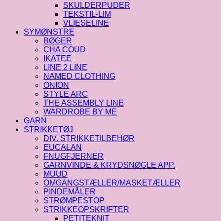
SKULDERPUDER
TEKSTIL-LIM
VLIESELINE
SYMØNSTRE
BØGER
CHA COUD
IKATEE
LINE 2 LINE
NAMED CLOTHING
ONION
STYLE ARC
THE ASSEMBLY LINE
WARDROBE BY ME
GARN
STRIKKETØJ
DIV. STRIKKETILBEHØR
EUCALAN
FNUGFJERNER
GARNVINDE & KRYDSNØGLE APP.
MUUD
OMGANGSTÆLLER/MASKETÆLLER
PINDEMÅLER
STRØMPESTOP
STRIKKEOPSKRIFTER
PETITEKNIT