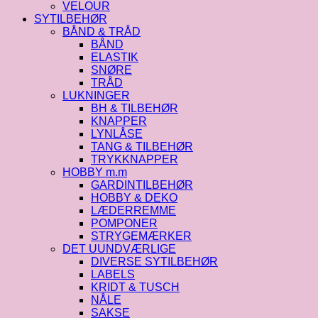
VELOUR
SYTILBEHØR
BÅND & TRÅD
BÅND
ELASTIK
SNØRE
TRÅD
LUKNINGER
BH & TILBEHØR
KNAPPER
LYNLÅSE
TANG & TILBEHØR
TRYKKNAPPER
HOBBY m.m
GARDINTILBEHØR
HOBBY & DEKO
LÆDERREMME
POMPONER
STRYGEMÆRKER
DET UUNDVÆRLIGE
DIVERSE SYTILBEHØR
LABELS
KRIDT & TUSCH
NÅLE
SAKSE