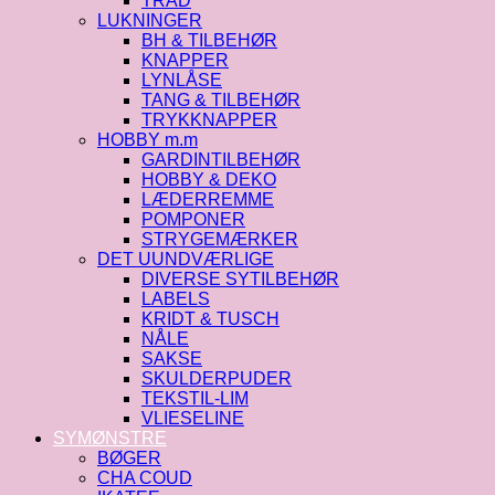
TRÅD
LUKNINGER
BH & TILBEHØR
KNAPPER
LYNLÅSE
TANG & TILBEHØR
TRYKKNAPPER
HOBBY m.m
GARDINTILBEHØR
HOBBY & DEKO
LÆDERREMME
POMPONER
STRYGEMÆRKER
DET UUNDVÆRLIGE
DIVERSE SYTILBEHØR
LABELS
KRIDT & TUSCH
NÅLE
SAKSE
SKULDERPUDER
TEKSTIL-LIM
VLIESELINE
SYMØNSTRE
BØGER
CHA COUD