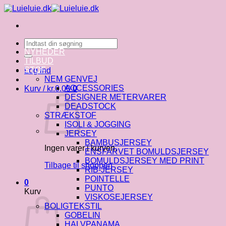
Fortsæt
til
indhold
Søg
efter:
NYHEDER
TILBUD
STOF
Log ind
NEM GENVEJ
ACCESSORIES
Kurv /
kr.
0.00
0
DESIGNER METERVARER
DEADSTOCK
STRÆKSTOF
ISOLI & JOGGING
JERSEY
BAMBUSJERSEY
Ingen varer i kurven.
ENSFARVET BOMULDSJERSEY
BOMULDSJERSEY MED PRINT
Tilbage til shoppen
RIB-JERSEY
POINTELLE
0
PUNTO
Kurv
VISKOSEJERSEY
BOLIGTEKSTIL
GOBELIN
HALVPANAMA