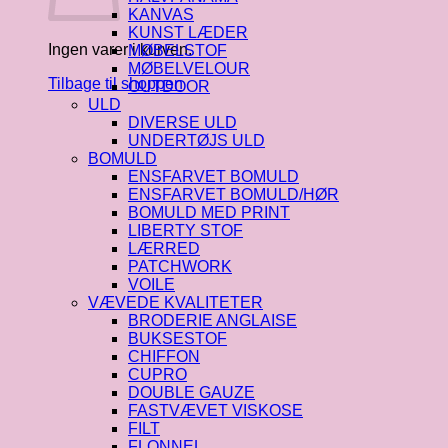
KANVAS
KUNST LÆDER
Ingen varer i kurven.
MØBELSTOF
MØBELVELOUR
Tilbage til shoppen
OUTDOOR
ULD
DIVERSE ULD
UNDERTØJS ULD
BOMULD
ENSFARVET BOMULD
ENSFARVET BOMULD/HØR
BOMULD MED PRINT
LIBERTY STOF
LÆRRED
PATCHWORK
VOILE
VÆVEDE KVALITETER
BRODERIE ANGLAISE
BUKSESTOF
CHIFFON
CUPRO
DOUBLE GAUZE
FASTVÆVET VISKOSE
FILT
FLONNEL