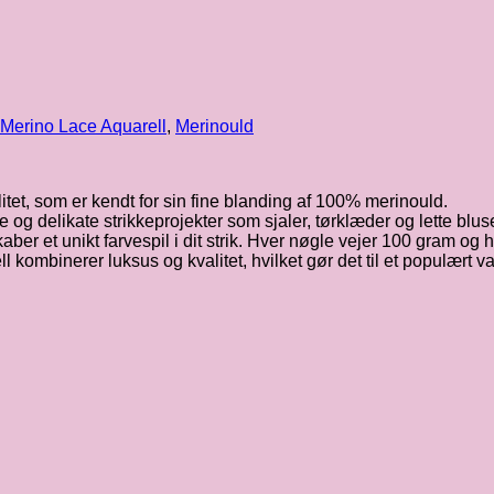
Merino Lace Aquarell
,
Merinould
tet, som er kendt for sin fine blanding af 100% merinould.
ede og delikate strikkeprojekter som sjaler, tørklæder og lette bluse
er et unikt farvespil i dit strik. Hver nøgle vejer 100 gram og
l kombinerer luksus og kvalitet, hvilket gør det til et populært va