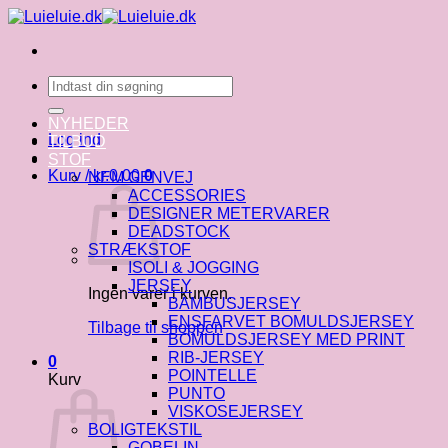
Fortsæt
til
indhold
Søg
efter:
NYHEDER
Log ind
TILBUD
STOF
Kurv /
kr.
0.00
0
NEM GENVEJ
ACCESSORIES
DESIGNER METERVARER
DEADSTOCK
STRÆKSTOF
ISOLI & JOGGING
JERSEY
Ingen varer i kurven.
BAMBUSJERSEY
ENSFARVET BOMULDSJERSEY
Tilbage til shoppen
BOMULDSJERSEY MED PRINT
RIB-JERSEY
0
POINTELLE
Kurv
PUNTO
VISKOSEJERSEY
BOLIGTEKSTIL
GOBELIN