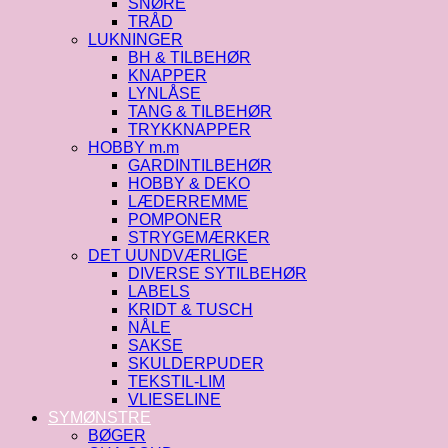
SNØRE
TRÅD
LUKNINGER
BH & TILBEHØR
KNAPPER
LYNLÅSE
TANG & TILBEHØR
TRYKKNAPPER
HOBBY m.m
GARDINTILBEHØR
HOBBY & DEKO
LÆDERREMME
POMPONER
STRYGEMÆRKER
DET UUNDVÆRLIGE
DIVERSE SYTILBEHØR
LABELS
KRIDT & TUSCH
NÅLE
SAKSE
SKULDERPUDER
TEKSTIL-LIM
VLIESELINE
SYMØNSTRE
BØGER