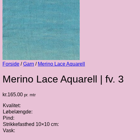
Forside
/
Garn
/
Merino Lace Aquarell
Merino Lace Aquarell | fv. 3
kr.
165.00
pr. mtr
Kvalitet:
Løbelængde:
Pind:
Strikkefasthed 10×10 cm:
Vask: