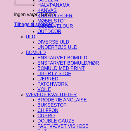
HALVPANAMA
KANVAS
Ingen varer i kurven.
KUNST LÆDER
MØBELSTOF
Tilbage til shoppen
MØBELVELOUR
OUTDOOR
ULD
DIVERSE ULD
UNDERTØJS ULD
BOMULD
ENSFARVET BOMULD
ENSFARVET BOMULD/HØR
BOMULD MED PRINT
LIBERTY STOF
LÆRRED
PATCHWORK
VOILE
VÆVEDE KVALITETER
BRODERIE ANGLAISE
BUKSESTOF
CHIFFON
CUPRO
DOUBLE GAUZE
FASTVÆVET VISKOSE