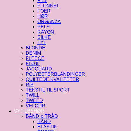
FILT
FLONNEL
FOER
HØR
ORGANZA
PELS
RAYON
SILKE
TYL
BLONDE
DENIM
FLEECE
FLØJL
JACQUARD
POLYESTERBLANDINGER
QUILTEDE KVALITETER
RIB
TEKSTIL TIL SPORT
TWILL
TWEED
VELOUR
SYTILBEHØR
BÅND & TRÅD
BÅND
ELASTIK