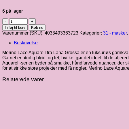
6 på lager
Merino
Lace
Tilføj til kurv
Køb nu
Aquarell
Varenummer (SKU):
4033493363723
Kategorier:
31 - masker
,
|
fv.
Beskrivelse
3
antal
Merino Lace Aquarell fra Lana Grossa er en luksuriøs garnkvali
Garnet er utrolig blødt og let, hvilket gør det ideelt til detaljer
Aquarell-serien byder på smukke, håndfarvede nuancer, der skab
for at strikke store projekter med få nøgler. Merino Lace Aquarel
Relaterede varer