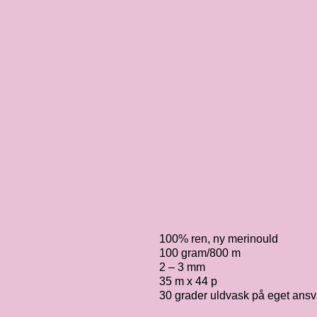
100% ren, ny merinould
100 gram/800 m
2 – 3 mm
35 m x 44 p
30 grader uldvask på eget ansv