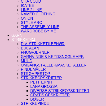
CHA COUD
IKATEE
LINE 2 LINE
NAMED CLOTHING
ONION
STYLE ARC
THE ASSEMBLY LINE
WARDROBE BY ME
GARN
STRIKKETØJ
DIV. STRIKKETILBEHØR
EUCALAN
FNUGFJERNER
GARNVINDE & KRYDSNØGLE APP.
MUUD
OMGANGSTÆLLER/MASKETÆLLER
PINDEMÅLER
STRØMPESTOP
STRIKKEOPSKRIFTER
PETITEKNIT
LANA GROSSA
DIVERSE STRIKKEOPSKRIFTER
GRATIS OPSKRIFTER
BØGER
STRIKKEPINDE