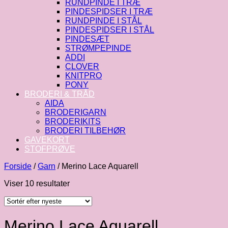
RUNDPINDE I TRÆ
PINDESPIDSER I TRÆ
RUNDPINDE I STÅL
PINDESPIDSER I STÅL
PINDESÆT
STRØMPEPINDE
ADDI
CLOVER
KNITPRO
PONY
BRODERI & TRÅD
AIDA
BRODERIGARN
BRODERIKITS
BRODERI TILBEHØR
GAVEKORT
STOFPRØVE
Forside
/
Garn
/
Merino Lace Aquarell
Sorteret
Viser 10 resultater
efter
seneste
Merino Lace Aquarell