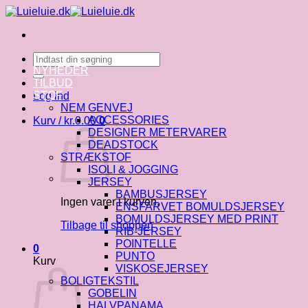
Fortsæt
til
indhold
Søg
efter:
NYHEDER
TILBUD
STOF
Log ind
NEM GENVEJ
ACCESSORIES
Kurv /
kr.
0.00
0
DESIGNER METERVARER
DEADSTOCK
STRÆKSTOF
ISOLI & JOGGING
JERSEY
BAMBUSJERSEY
Ingen varer i kurven.
ENSFARVET BOMULDSJERSEY
BOMULDSJERSEY MED PRINT
Tilbage til shoppen
RIB-JERSEY
POINTELLE
0
PUNTO
Kurv
VISKOSEJERSEY
BOLIGTEKSTIL
GOBELIN
HALVPANAMA