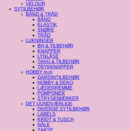
VELOUR
SYTILBEHØR
BÅND & TRÅD
BÅND
ELASTIK
SNØRE
TRÅD
LUKNINGER
BH & TILBEHØR
KNAPPER
LYNLÅSE
TANG & TILBEHØR
TRYKKNAPPER
HOBBY m.m
GARDINTILBEHØR
HOBBY & DEKO
LÆDERREMME
POMPONER
STRYGEMÆRKER
DET UUNDVÆRLIGE
DIVERSE SYTILBEHØR
LABELS
KRIDT & TUSCH
NÅLE
SAKSE