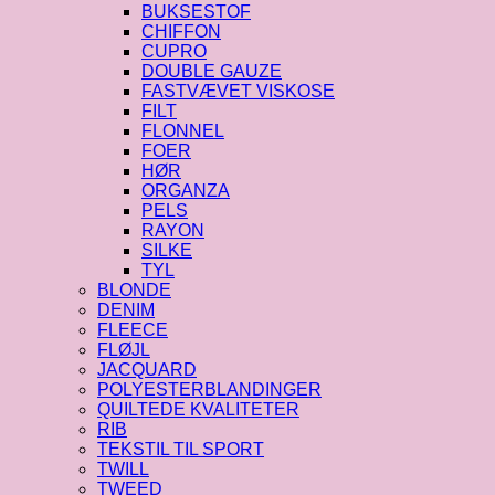
BUKSESTOF
CHIFFON
CUPRO
DOUBLE GAUZE
FASTVÆVET VISKOSE
FILT
FLONNEL
FOER
HØR
ORGANZA
PELS
RAYON
SILKE
TYL
BLONDE
DENIM
FLEECE
FLØJL
JACQUARD
POLYESTERBLANDINGER
QUILTEDE KVALITETER
RIB
TEKSTIL TIL SPORT
TWILL
TWEED