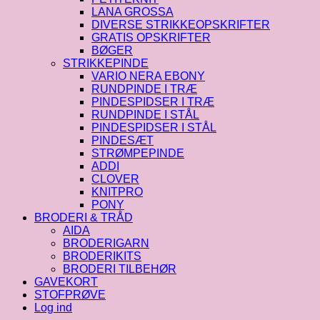
LANA GROSSA
DIVERSE STRIKKEOPSKRIFTER
GRATIS OPSKRIFTER
BØGER
STRIKKEPINDE
VARIO NERA EBONY
RUNDPINDE I TRÆ
PINDESPIDSER I TRÆ
RUNDPINDE I STÅL
PINDESPIDSER I STÅL
PINDESÆT
STRØMPEPINDE
ADDI
CLOVER
KNITPRO
PONY
BRODERI & TRÅD
AIDA
BRODERIGARN
BRODERIKITS
BRODERI TILBEHØR
GAVEKORT
STOFPRØVE
Log ind