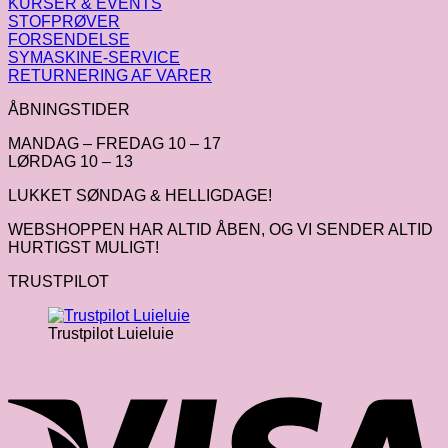
KURSER & EVENTS
STOFPRØVER
FORSENDELSE
SYMASKINE-SERVICE
RETURNERING AF VARER
ÅBNINGSTIDER
MANDAG – FREDAG 10 – 17
LØRDAG 10 – 13
LUKKET SØNDAG & HELLIGDAGE!
WEBSHOPPEN HAR ALTID ÅBEN, OG VI SENDER ALTID
HURTIGST MULIGT!
TRUSTPILOT
Trustpilot Luieluie
V