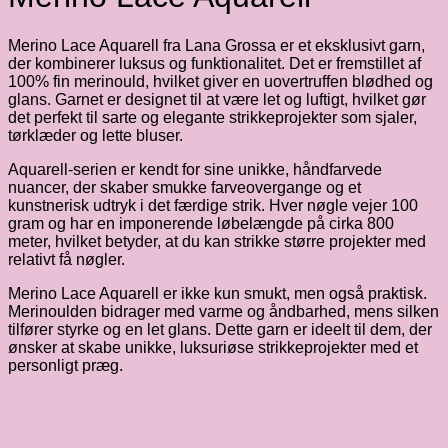
Merino Lace Aquarell fra Lana Grossa er et eksklusivt garn,
der kombinerer luksus og funktionalitet. Det er fremstillet af
100% fin merinould, hvilket giver en uovertruffen blødhed og
glans. Garnet er designet til at være let og luftigt, hvilket gør
det perfekt til sarte og elegante strikkeprojekter som sjaler,
tørklæder og lette bluser.
Aquarell-serien er kendt for sine unikke, håndfarvede
nuancer, der skaber smukke farveovergange og et
kunstnerisk udtryk i det færdige strik. Hver nøgle vejer 100
gram og har en imponerende løbelængde på cirka 800
meter, hvilket betyder, at du kan strikke større projekter med
relativt få nøgler.
Merino Lace Aquarell er ikke kun smukt, men også praktisk.
Merinoulden bidrager med varme og åndbarhed, mens silken
tilfører styrke og en let glans. Dette garn er ideelt til dem, der
ønsker at skabe unikke, luksuriøse strikkeprojekter med et
personligt præg.