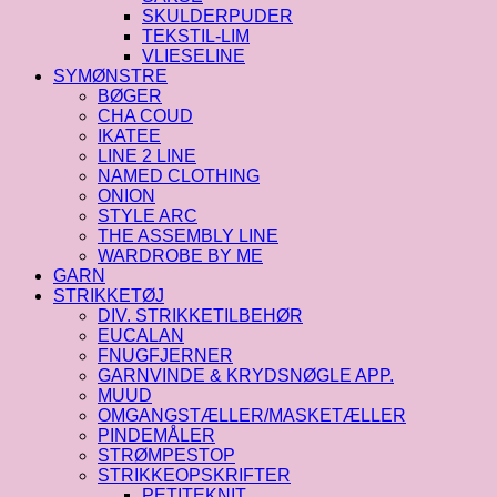
SKULDERPUDER
TEKSTIL-LIM
VLIESELINE
SYMØNSTRE
BØGER
CHA COUD
IKATEE
LINE 2 LINE
NAMED CLOTHING
ONION
STYLE ARC
THE ASSEMBLY LINE
WARDROBE BY ME
GARN
STRIKKETØJ
DIV. STRIKKETILBEHØR
EUCALAN
FNUGFJERNER
GARNVINDE & KRYDSNØGLE APP.
MUUD
OMGANGSTÆLLER/MASKETÆLLER
PINDEMÅLER
STRØMPESTOP
STRIKKEOPSKRIFTER
PETITEKNIT