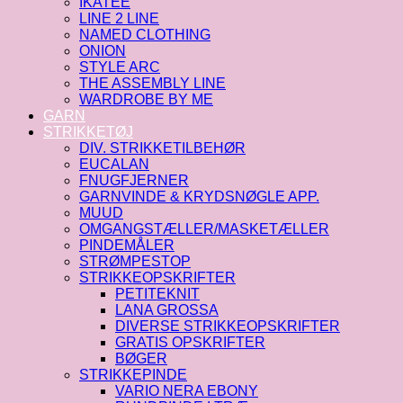
IKATEE
LINE 2 LINE
NAMED CLOTHING
ONION
STYLE ARC
THE ASSEMBLY LINE
WARDROBE BY ME
GARN
STRIKKETØJ
DIV. STRIKKETILBEHØR
EUCALAN
FNUGFJERNER
GARNVINDE & KRYDSNØGLE APP.
MUUD
OMGANGSTÆLLER/MASKETÆLLER
PINDEMÅLER
STRØMPESTOP
STRIKKEOPSKRIFTER
PETITEKNIT
LANA GROSSA
DIVERSE STRIKKEOPSKRIFTER
GRATIS OPSKRIFTER
BØGER
STRIKKEPINDE
VARIO NERA EBONY