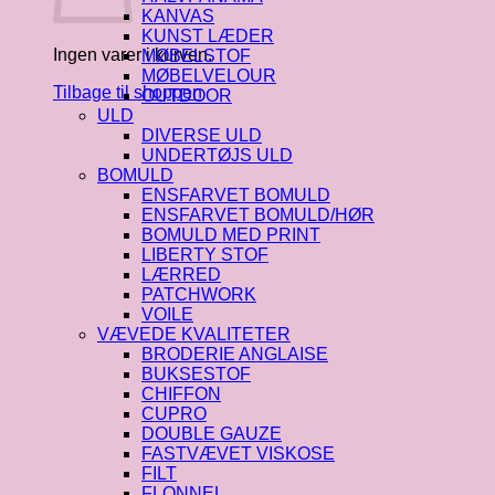
KANVAS
KUNST LÆDER
Ingen varer i kurven.
MØBELSTOF
MØBELVELOUR
Tilbage til shoppen
OUTDOOR
ULD
DIVERSE ULD
UNDERTØJS ULD
BOMULD
ENSFARVET BOMULD
ENSFARVET BOMULD/HØR
BOMULD MED PRINT
LIBERTY STOF
LÆRRED
PATCHWORK
VOILE
VÆVEDE KVALITETER
BRODERIE ANGLAISE
BUKSESTOF
CHIFFON
CUPRO
DOUBLE GAUZE
FASTVÆVET VISKOSE
FILT
FLONNEL