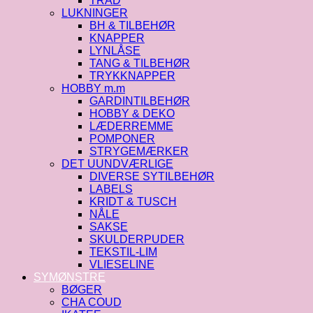
TRÅD
LUKNINGER
BH & TILBEHØR
KNAPPER
LYNLÅSE
TANG & TILBEHØR
TRYKKNAPPER
HOBBY m.m
GARDINTILBEHØR
HOBBY & DEKO
LÆDERREMME
POMPONER
STRYGEMÆRKER
DET UUNDVÆRLIGE
DIVERSE SYTILBEHØR
LABELS
KRIDT & TUSCH
NÅLE
SAKSE
SKULDERPUDER
TEKSTIL-LIM
VLIESELINE
SYMØNSTRE
BØGER
CHA COUD