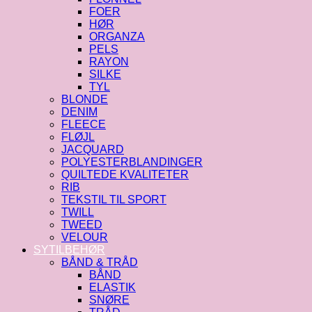
FOER
HØR
ORGANZA
PELS
RAYON
SILKE
TYL
BLONDE
DENIM
FLEECE
FLØJL
JACQUARD
POLYESTERBLANDINGER
QUILTEDE KVALITETER
RIB
TEKSTIL TIL SPORT
TWILL
TWEED
VELOUR
SYTILBEHØR
BÅND & TRÅD
BÅND
ELASTIK
SNØRE