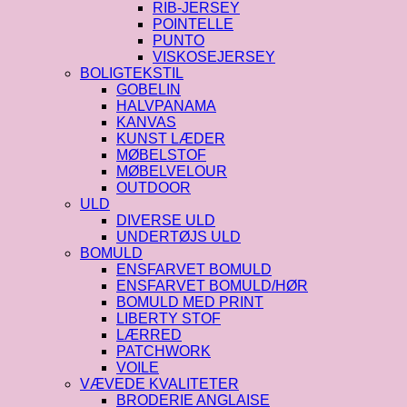
RIB-JERSEY
POINTELLE
PUNTO
VISKOSEJERSEY
BOLIGTEKSTIL
GOBELIN
HALVPANAMA
KANVAS
KUNST LÆDER
MØBELSTOF
MØBELVELOUR
OUTDOOR
ULD
DIVERSE ULD
UNDERTØJS ULD
BOMULD
ENSFARVET BOMULD
ENSFARVET BOMULD/HØR
BOMULD MED PRINT
LIBERTY STOF
LÆRRED
PATCHWORK
VOILE
VÆVEDE KVALITETER
BRODERIE ANGLAISE