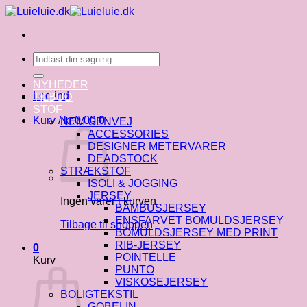
Fortsæt
til
indhold
Søg
efter:
NYHEDER
Log ind
TILBUD
STOF
Kurv /
kr.
0.00
0
NEM GENVEJ
ACCESSORIES
DESIGNER METERVARER
DEADSTOCK
STRÆKSTOF
ISOLI & JOGGING
JERSEY
Ingen varer i kurven.
BAMBUSJERSEY
ENSFARVET BOMULDSJERSEY
Tilbage til shoppen
BOMULDSJERSEY MED PRINT
RIB-JERSEY
0
POINTELLE
Kurv
PUNTO
VISKOSEJERSEY
BOLIGTEKSTIL
GOBELIN