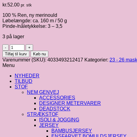
kr.
52.00
pr. stk
100 % Ren, ny merinould
Løbelængde: ca. 160 m / 50 g
Pinde-/nåletykkelse: 3 – 3,5
3 på lager
Cool
Wool
Tilføj til kurv
Køb nu
|
Varenummer (SKU):
4033493212417
Kategorier:
23 - 26 mask
mørk
Menu
oliven
fv.
NYHEDER
2042
TILBUD
antal
STOF
NEM GENVEJ
ACCESSORIES
DESIGNER METERVARER
DEADSTOCK
STRÆKSTOF
ISOLI & JOGGING
JERSEY
BAMBUSJERSEY
ENSFARVET BOMULDSJERSEY