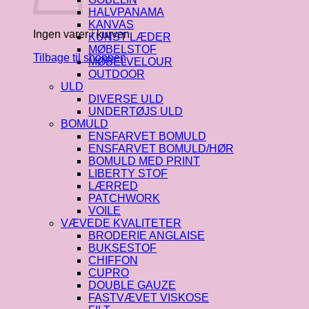
HALVPANAMA
KANVAS
Ingen varer i kurven.
KUNST LÆDER
MØBELSTOF
Tilbage til shoppen
MØBELVELOUR
OUTDOOR
ULD
DIVERSE ULD
UNDERTØJS ULD
BOMULD
ENSFARVET BOMULD
ENSFARVET BOMULD/HØR
BOMULD MED PRINT
LIBERTY STOF
LÆRRED
PATCHWORK
VOILE
VÆVEDE KVALITETER
BRODERIE ANGLAISE
BUKSESTOF
CHIFFON
CUPRO
DOUBLE GAUZE
FASTVÆVET VISKOSE