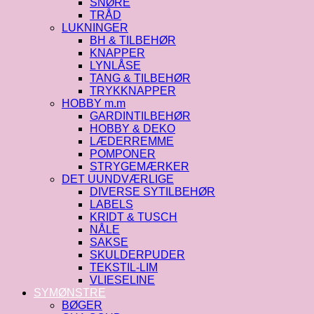
SNØRE
TRÅD
LUKNINGER
BH & TILBEHØR
KNAPPER
LYNLÅSE
TANG & TILBEHØR
TRYKKNAPPER
HOBBY m.m
GARDINTILBEHØR
HOBBY & DEKO
LÆDERREMME
POMPONER
STRYGEMÆRKER
DET UUNDVÆRLIGE
DIVERSE SYTILBEHØR
LABELS
KRIDT & TUSCH
NÅLE
SAKSE
SKULDERPUDER
TEKSTIL-LIM
VLIESELINE
SYMØNSTRE
BØGER