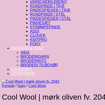
VARIO NERA EBONY
RUNDPINDE I TRÆ
PINDESPIDSER I TRÆ
RUNDPINDE I STÅL
PINDESPIDSER I STÅL
PINDESÆT
STRØMPEPINDE
ADDI
CLOVER
KNITPRO
PONY
BRODERI & TRÅD
AIDA
BRODERIGARN
BRODERIKITS
BRODERI TILBEHØR
GAVEKORT
STOFPRØVE
Forside
/
Garn
/
Cool Wool
Cool Wool | mørk oliven fv. 20