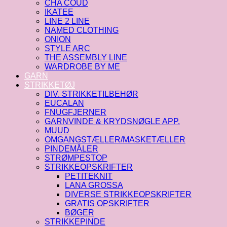
CHA COUD
IKATEE
LINE 2 LINE
NAMED CLOTHING
ONION
STYLE ARC
THE ASSEMBLY LINE
WARDROBE BY ME
GARN
STRIKKETØJ
DIV. STRIKKETILBEHØR
EUCALAN
FNUGFJERNER
GARNVINDE & KRYDSNØGLE APP.
MUUD
OMGANGSTÆLLER/MASKETÆLLER
PINDEMÅLER
STRØMPESTOP
STRIKKEOPSKRIFTER
PETITEKNIT
LANA GROSSA
DIVERSE STRIKKEOPSKRIFTER
GRATIS OPSKRIFTER
BØGER
STRIKKEPINDE