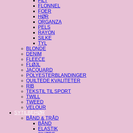
FILT
FLONNEL
FOER
HØR
ORGANZA
PELS
RAYON
SILKE
TYL
BLONDE
DENIM
FLEECE
FLØJL
JACQUARD
POLYESTERBLANDINGER
QUILTEDE KVALITETER
RIB
TEKSTIL TIL SPORT
TWILL
TWEED
VELOUR
SYTILBEHØR
BÅND & TRÅD
BÅND
ELASTIK