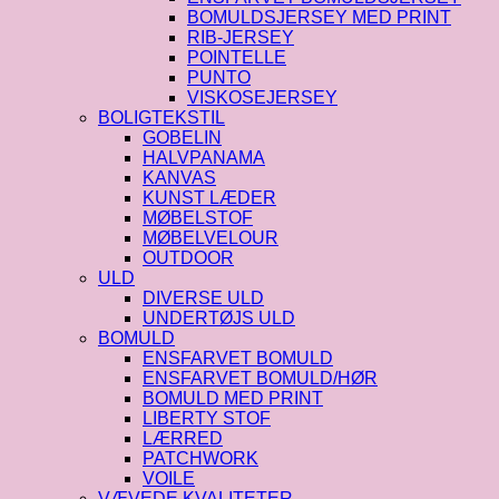
BOMULDSJERSEY MED PRINT
RIB-JERSEY
POINTELLE
PUNTO
VISKOSEJERSEY
BOLIGTEKSTIL
GOBELIN
HALVPANAMA
KANVAS
KUNST LÆDER
MØBELSTOF
MØBELVELOUR
OUTDOOR
ULD
DIVERSE ULD
UNDERTØJS ULD
BOMULD
ENSFARVET BOMULD
ENSFARVET BOMULD/HØR
BOMULD MED PRINT
LIBERTY STOF
LÆRRED
PATCHWORK
VOILE
VÆVEDE KVALITETER