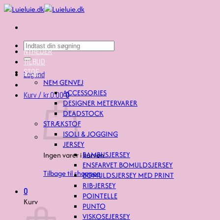
Fortsæt
til
indhold
Søg
NYHEDER
efter:
TILBUD
STOF
Log ind
NEM GENVEJ
ACCESSORIES
Kurv /
kr.
0.00
0
DESIGNER METERVARER
DEADSTOCK
STRÆKSTOF
ISOLI & JOGGING
JERSEY
BAMBUSJERSEY
Ingen varer i kurven.
ENSFARVET BOMULDSJERSEY
Tilbage til shoppen
BOMULDSJERSEY MED PRINT
RIB-JERSEY
0
POINTELLE
Kurv
PUNTO
VISKOSEJERSEY