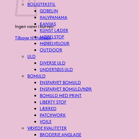
BOLIGTEKSTIL
GOBELIN
HALVPANAMA
KANVAS
Ingen varer i kurven.
KUNST LÆDER
MØBELSTOF
Tilbage til shoppen
MØBELVELOUR
OUTDOOR
ULD
DIVERSE ULD
UNDERTØJS ULD
BOMULD
ENSFARVET BOMULD
ENSFARVET BOMULD/HØR
BOMULD MED PRINT
LIBERTY STOF
LÆRRED
PATCHWORK
VOILE
VÆVEDE KVALITETER
BRODERIE ANGLAISE