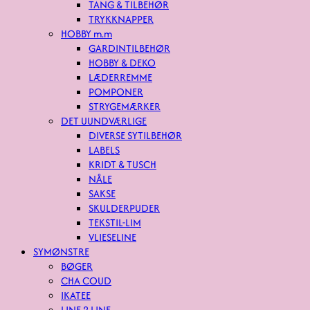
TANG & TILBEHØR
TRYKKNAPPER
HOBBY m.m
GARDINTILBEHØR
HOBBY & DEKO
LÆDERREMME
POMPONER
STRYGEMÆRKER
DET UUNDVÆRLIGE
DIVERSE SYTILBEHØR
LABELS
KRIDT & TUSCH
NÅLE
SAKSE
SKULDERPUDER
TEKSTIL-LIM
VLIESELINE
SYMØNSTRE
BØGER
CHA COUD
IKATEE
LINE 2 LINE