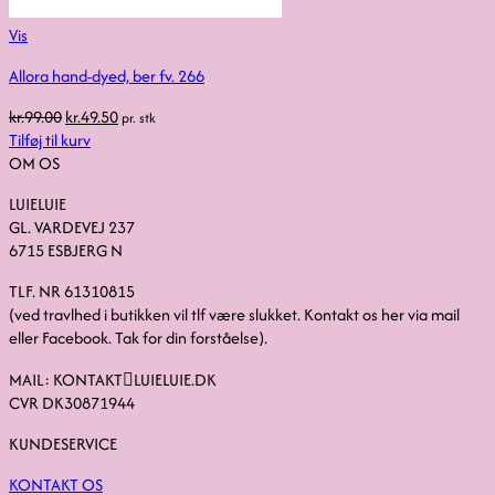
Vis
Allora hand-dyed, ber fv. 266
Den
Den
kr.
99.00
kr.
49.50
pr. stk
oprindelige
aktuelle
Tilføj til kurv
pris
pris
OM OS
var:
er:
LUIELUIE
kr.99.00.
kr.49.50.
GL. VARDEVEJ 237
6715 ESBJERG N
TLF. NR 61310815
(ved travlhed i butikken vil tlf være slukket. Kontakt os her via mail
eller Facebook. Tak for din forståelse).
MAIL: KONTAKTLUIELUIE.DK
CVR DK30871944
KUNDESERVICE
KONTAKT OS