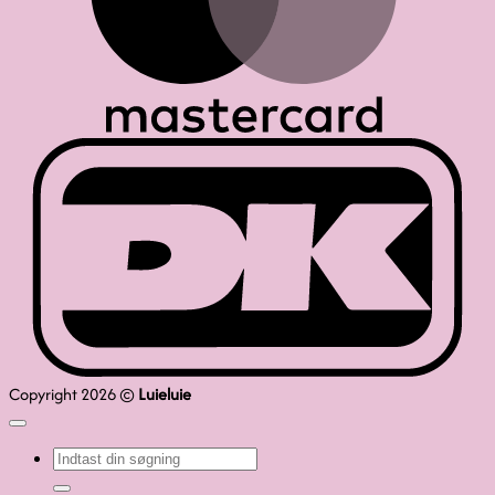
D
Copyright 2026 ©
Luieluie
Søg
efter: