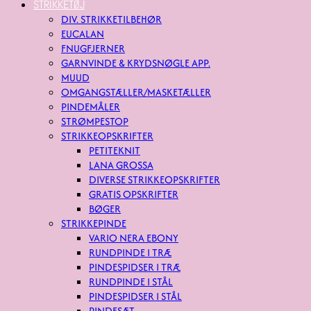
STRIKKETØJ
DIV. STRIKKETILBEHØR
EUCALAN
FNUGFJERNER
GARNVINDE & KRYDSNØGLE APP.
MUUD
OMGANGSTÆLLER/MASKETÆLLER
PINDEMÅLER
STRØMPESTOP
STRIKKEOPSKRIFTER
PETITEKNIT
LANA GROSSA
DIVERSE STRIKKEOPSKRIFTER
GRATIS OPSKRIFTER
BØGER
STRIKKEPINDE
VARIO NERA EBONY
RUNDPINDE I TRÆ
PINDESPIDSER I TRÆ
RUNDPINDE I STÅL
PINDESPIDSER I STÅL
PINDESÆT