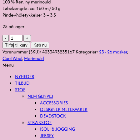
100 % Ren, ny merinould
Løbelængde: ca. 160 m / 50 g
Pinde-/nåletykkelse: 3 – 3,5
25 på lager
Cool
Wool
Tilføj til kurv
Køb nu
|
Varenummer (SKU):
4033493235167
Kategorier:
23 - 26 masker
,
karamel
Cool Wool
,
Merinould
fv.
Menu
2054
NYHEDER
antal
TILBUD
STOF
NEM GENVEJ
ACCESSORIES
DESIGNER METERVARER
DEADSTOCK
STRÆKSTOF
ISOLI & JOGGING
JERSEY