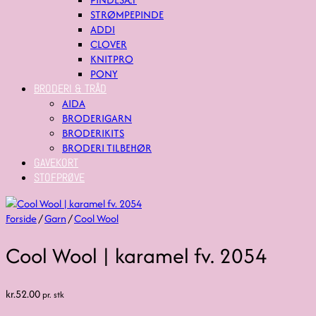
STRØMPEPINDE
ADDI
CLOVER
KNITPRO
PONY
BRODERI & TRÅD
AIDA
BRODERIGARN
BRODERIKITS
BRODERI TILBEHØR
GAVEKORT
STOFPRØVE
Forside
/
Garn
/
Cool Wool
Cool Wool | karamel fv. 2054
kr.
52.00
pr. stk