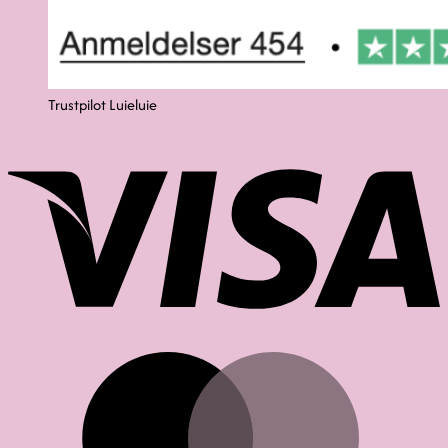
Trustpilot Luieluie
V
M