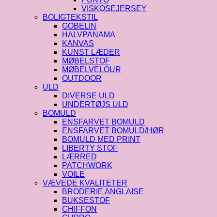
VISKOSEJERSEY
BOLIGTEKSTIL
GOBELIN
HALVPANAMA
KANVAS
KUNST LÆDER
MØBELSTOF
MØBELVELOUR
OUTDOOR
ULD
DIVERSE ULD
UNDERTØJS ULD
BOMULD
ENSFARVET BOMULD
ENSFARVET BOMULD/HØR
BOMULD MED PRINT
LIBERTY STOF
LÆRRED
PATCHWORK
VOILE
VÆVEDE KVALITETER
BRODERIE ANGLAISE
BUKSESTOF
CHIFFON