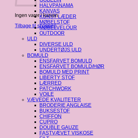
HALVPANAMA
KANVAS
Ingen varer i kurven.
KUNST LÆDER
MØBELSTOF
Tilbage til shoppen
MØBELVELOUR
OUTDOOR
ULD
DIVERSE ULD
UNDERTØJS ULD
BOMULD
ENSFARVET BOMULD
ENSFARVET BOMULD/HØR
BOMULD MED PRINT
LIBERTY STOF
LÆRRED
PATCHWORK
VOILE
VÆVEDE KVALITETER
BRODERIE ANGLAISE
BUKSESTOF
CHIFFON
CUPRO
DOUBLE GAUZE
FASTVÆVET VISKOSE