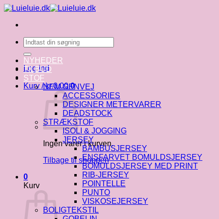
Fortsæt
til
indhold
Søg
efter:
NYHEDER
Log ind
TILBUD
STOF
Kurv /
kr.
0.00
0
NEM GENVEJ
ACCESSORIES
DESIGNER METERVARER
DEADSTOCK
STRÆKSTOF
ISOLI & JOGGING
JERSEY
Ingen varer i kurven.
BAMBUSJERSEY
ENSFARVET BOMULDSJERSEY
Tilbage til shoppen
BOMULDSJERSEY MED PRINT
RIB-JERSEY
0
POINTELLE
Kurv
PUNTO
VISKOSEJERSEY
BOLIGTEKSTIL
GOBELIN