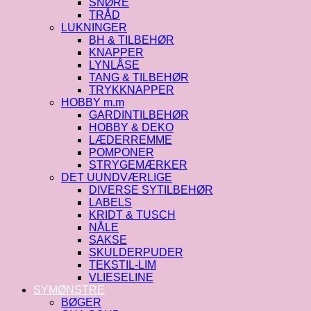
SNØRE
TRÅD
LUKNINGER
BH & TILBEHØR
KNAPPER
LYNLÅSE
TANG & TILBEHØR
TRYKKNAPPER
HOBBY m.m
GARDINTILBEHØR
HOBBY & DEKO
LÆDERREMME
POMPONER
STRYGEMÆRKER
DET UUNDVÆRLIGE
DIVERSE SYTILBEHØR
LABELS
KRIDT & TUSCH
NÅLE
SAKSE
SKULDERPUDER
TEKSTIL-LIM
VLIESELINE
SYMØNSTRE
BØGER