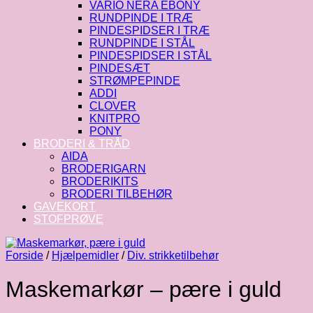
VARIO NERA EBONY
RUNDPINDE I TRÆ
PINDESPIDSER I TRÆ
RUNDPINDE I STÅL
PINDESPIDSER I STÅL
PINDESÆT
STRØMPEPINDE
ADDI
CLOVER
KNITPRO
PONY
BRODERI & TRÅD
AIDA
BRODERIGARN
BRODERIKITS
BRODERI TILBEHØR
GAVEKORT
STOFPRØVE
Forside
/
Hjælpemidler
/
Div. strikketilbehør
Maskemarkør – pære i guld