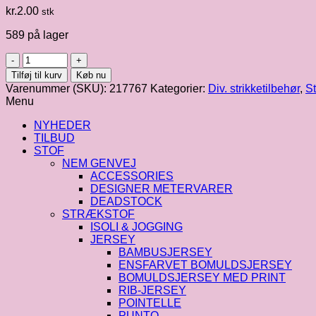
kr.
2.00
stk
589 på lager
Maskemarkør
-
Tilføj til kurv
Køb nu
pære
Varenummer (SKU):
217767
Kategorier:
Div. strikketilbehør
,
St
i
Menu
guld
antal
NYHEDER
TILBUD
STOF
NEM GENVEJ
ACCESSORIES
DESIGNER METERVARER
DEADSTOCK
STRÆKSTOF
ISOLI & JOGGING
JERSEY
BAMBUSJERSEY
ENSFARVET BOMULDSJERSEY
BOMULDSJERSEY MED PRINT
RIB-JERSEY
POINTELLE
PUNTO