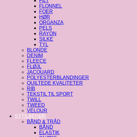
FILT
FLONNEL
FOER
HØR
ORGANZA
PELS
RAYON
SILKE
TYL
BLONDE
DENIM
FLEECE
FLØJL
JACQUARD
POLYESTERBLANDINGER
QUILTEDE KVALITETER
RIB
TEKSTIL TIL SPORT
TWILL
TWEED
VELOUR
SYTILBEHØR
BÅND & TRÅD
BÅND
ELASTIK