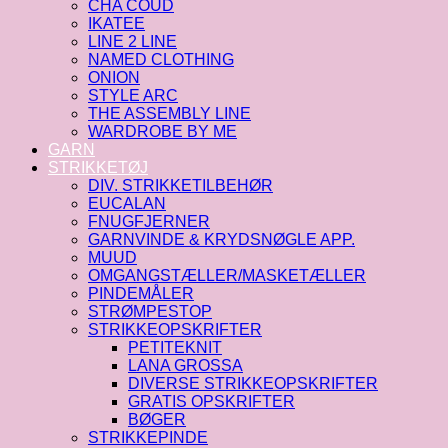
CHA COUD
IKATEE
LINE 2 LINE
NAMED CLOTHING
ONION
STYLE ARC
THE ASSEMBLY LINE
WARDROBE BY ME
GARN
STRIKKETØJ
DIV. STRIKKETILBEHØR
EUCALAN
FNUGFJERNER
GARNVINDE & KRYDSNØGLE APP.
MUUD
OMGANGSTÆLLER/MASKETÆLLER
PINDEMÅLER
STRØMPESTOP
STRIKKEOPSKRIFTER
PETITEKNIT
LANA GROSSA
DIVERSE STRIKKEOPSKRIFTER
GRATIS OPSKRIFTER
BØGER
STRIKKEPINDE