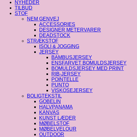
NYHEDER
TILBUD
STOF
NEM GENVEJ
ACCESSORIES
DESIGNER METERVARER
DEADSTOCK
STRÆKSTOF
ISOLI & JOGGING
JERSEY
BAMBUSJERSEY
ENSFARVET BOMULDSJERSEY
BOMULDSJERSEY MED PRINT
RIB-JERSEY
POINTELLE
PUNTO
VISKOSEJERSEY
BOLIGTEKSTIL
GOBELIN
HALVPANAMA
KANVAS
KUNST LÆDER
MØBELSTOF
MØBELVELOUR
OUTDOOR