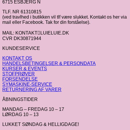
6715 ESBJERG N
TLF. NR 61310815
(ved travlhed i butikken vil tlf være slukket. Kontakt os her via
mail eller Facebook. Tak for din forståelse).
MAIL: KONTAKTLUIELUIE.DK
CVR DK30871944
KUNDESERVICE
KONTAKT OS
HANDELSBETINGELSER & PERSONDATA
KURSER & EVENTS
STOFPRØVER
FORSENDELSE
SYMASKINE-SERVICE
RETURNERING AF VARER
ÅBNINGSTIDER
MANDAG – FREDAG 10 – 17
LØRDAG 10 – 13
LUKKET SØNDAG & HELLIGDAGE!