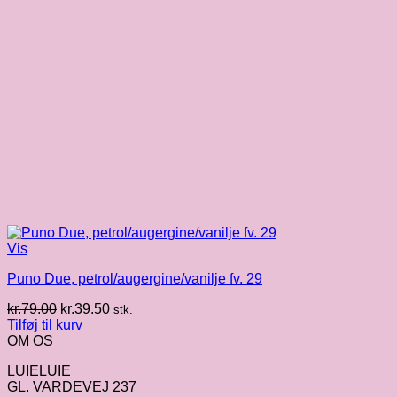
Vis
Puno Due, petrol/augergine/vanilje fv. 29
Den
Den
kr.
79.00
kr.
39.50
stk.
oprindelige
aktuelle
Tilføj til kurv
pris
pris
OM OS
var:
er:
LUIELUIE
kr.79.00.
kr.39.50.
GL. VARDEVEJ 237