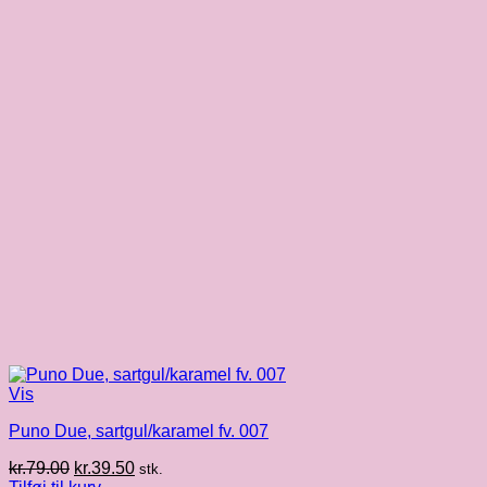
Vis
Puno Due, sartgul/karamel fv. 007
Den
Den
kr.
79.00
kr.
39.50
stk.
oprindelige
aktuelle