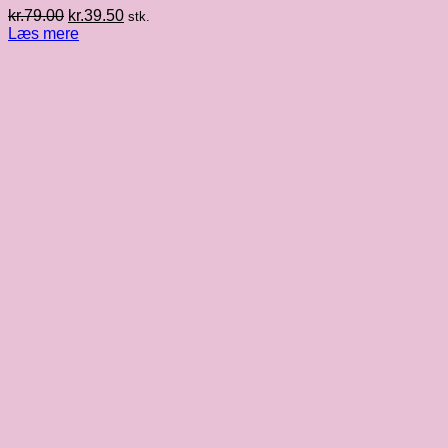
Den
Den
kr.
79.00
kr.
39.50
stk.
oprindelige
aktuelle
Læs mere
pris
pris
var:
er:
kr.79.00.
kr.39.50.