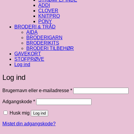
ADDI
CLOVER
KNITPRO
PONY
BRODERI & TRÅD
AIDA
BRODERIGARN
BRODERIKITS
BRODERI TILBEHØR
GAVEKORT
STOFPRØVE
Log ind
Log ind
Påkrævet
Brugernavn eller e-mailadresse
*
Påkrævet
Adgangskode
*
Husk mig
Log ind
Mistet din adgangskode?