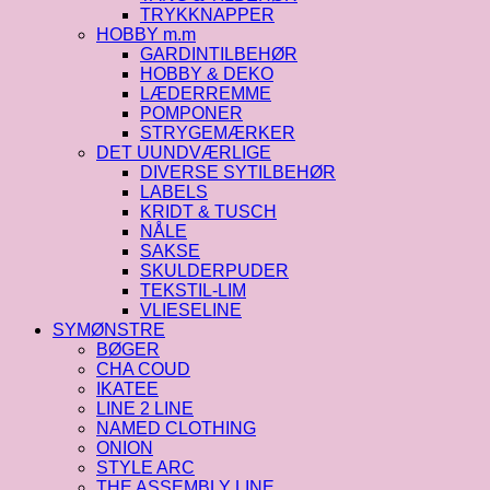
TRYKKNAPPER
HOBBY m.m
GARDINTILBEHØR
HOBBY & DEKO
LÆDERREMME
POMPONER
STRYGEMÆRKER
DET UUNDVÆRLIGE
DIVERSE SYTILBEHØR
LABELS
KRIDT & TUSCH
NÅLE
SAKSE
SKULDERPUDER
TEKSTIL-LIM
VLIESELINE
SYMØNSTRE
BØGER
CHA COUD
IKATEE
LINE 2 LINE
NAMED CLOTHING
ONION
STYLE ARC
THE ASSEMBLY LINE