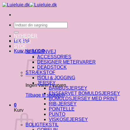
Fortsæt
til
indhold
Søg
efter:
NYHEDER
Log ind
TILBUD
STOF
Kurv /
kr.
0.00
0
NEM GENVEJ
ACCESSORIES
DESIGNER METERVARER
DEADSTOCK
STRÆKSTOF
ISOLI & JOGGING
JERSEY
Ingen varer i kurven.
BAMBUSJERSEY
ENSFARVET BOMULDSJERSEY
Tilbage til shoppen
BOMULDSJERSEY MED PRINT
RIB-JERSEY
0
POINTELLE
Kurv
PUNTO
VISKOSEJERSEY
BOLIGTEKSTIL
GOBELIN