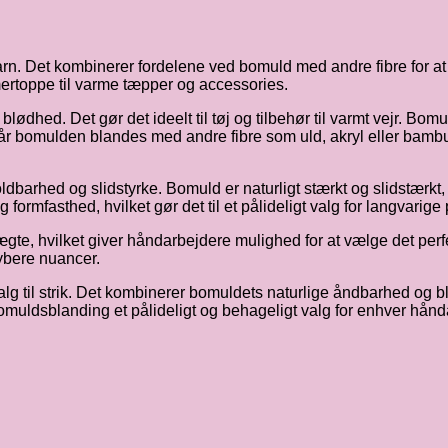
. Det kombinerer fordelene ved bomuld med andre fibre for at sk
ommertoppe til varme tæpper og accessories.
d. Det gør det ideelt til tøj og tilbehør til varmt vejr. Bomuld e
 bomulden blandes med andre fibre som uld, akryl eller bambus
arhed og slidstyrke. Bomuld er naturligt stærkt og slidstærkt, h
ormfasthed, hvilket gør det til et pålideligt valg for langvarige
te, hvilket giver håndarbejdere mulighed for at vælge det perfekt
dybere nuancer.
valg til strik. Det kombinerer bomuldets naturlige åndbarhed og 
bomuldsblanding et pålideligt og behageligt valg for enhver hånd