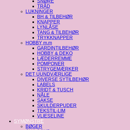
SNØRE
TRÅD
LUKNINGER
BH & TILBEHØR
KNAPPER
LYNLÅSE
TANG & TILBEHØR
TRYKKNAPPER
HOBBY m.m
GARDINTILBEHØR
HOBBY & DEKO
LÆDERREMME
POMPONER
STRYGEMÆRKER
DET UUNDVÆRLIGE
DIVERSE SYTILBEHØR
LABELS
KRIDT & TUSCH
NÅLE
SAKSE
SKULDERPUDER
TEKSTIL-LIM
VLIESELINE
SYMØNSTRE
BØGER