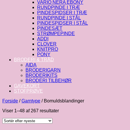
VARIO NERA EBONY
RUNDPINDE I TRÆ
PINDESPIDSER I TRÆ
RUNDPINDE I STÅL
PINDESPIDSER I STÅL
PINDESÆT
STRØMPEPINDE
ADDI
CLOVER
KNITPRO
PONY
BRODERI & TRÅD
AIDA
BRODERIGARN
BRODERIKITS
BRODERI TILBEHØR
GAVEKORT
STOFPRØVE
Forside
/
Garntype
/
Bomuldsblandinger
Sorteret
Viser 1–48 af 267 resultater
efter
seneste