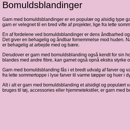
Bomuldsblandinger
Garn med bomuldsblandinger er en populær og alsidig type garn
garn er velegnet til en bred vifte af projekter, lige fra lette s
En af fordelene ved bomuldsblandinger er dens åndbarhed og blødhe
Det giver en behagelig og åndbar fornemmelse mod huden. Når
er behagelig at arbejde med og bære.
Derudover er garn med bomuldsblanding også kendt for sin holdb
blandes med andre fibre, kan garnet også opnå ekstra styrke og f
Garn med bomuldsblanding fås i et bredt udvalg af farver og væg
fra lette sommertoppe i lyse farver til varme tæpper og huer i 
Alt i alt er garn med bomuldsblanding et alsidigt og populært 
bruges til tøj, accessories eller hjemmetekstiler, er garn med 