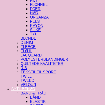
FILT
FLONNEL
FOER
HØR
ORGANZA
PELS
RAYON
SILKE
TYL
BLONDE
DENIM
FLEECE
FLØJL
JACQUARD
POLYESTERBLANDINGER
QUILTEDE KVALITETER
RIB
TEKSTIL TIL SPORT
TWILL
TWEED
VELOUR
SYTILBEHØR
BÅND & TRÅD
BÅND
ELASTIK