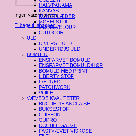
HALVPANAMA
KANVAS
Ingen varer i kurven.
KUNST LÆDER
MØBELSTOF
Tilbage til shoppen
MØBELVELOUR
OUTDOOR
ULD
DIVERSE ULD
UNDERTØJS ULD
BOMULD
ENSFARVET BOMULD
ENSFARVET BOMULD/HØR
BOMULD MED PRINT
LIBERTY STOF
LÆRRED
PATCHWORK
VOILE
VÆVEDE KVALITETER
BRODERIE ANGLAISE
BUKSESTOF
CHIFFON
CUPRO
DOUBLE GAUZE
FASTVÆVET VISKOSE