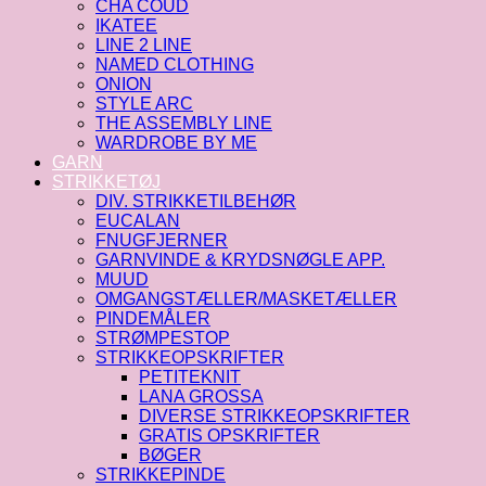
CHA COUD
IKATEE
LINE 2 LINE
NAMED CLOTHING
ONION
STYLE ARC
THE ASSEMBLY LINE
WARDROBE BY ME
GARN
STRIKKETØJ
DIV. STRIKKETILBEHØR
EUCALAN
FNUGFJERNER
GARNVINDE & KRYDSNØGLE APP.
MUUD
OMGANGSTÆLLER/MASKETÆLLER
PINDEMÅLER
STRØMPESTOP
STRIKKEOPSKRIFTER
PETITEKNIT
LANA GROSSA
DIVERSE STRIKKEOPSKRIFTER
GRATIS OPSKRIFTER
BØGER
STRIKKEPINDE