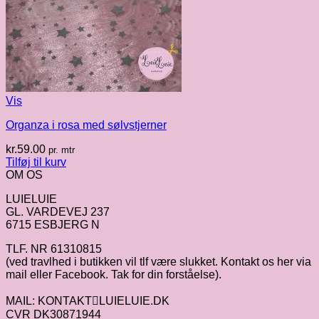
Vis
Organza i rosa med sølvstjerner
kr.
59.00
pr. mtr
Tilføj til kurv
OM OS
LUIELUIE
GL. VARDEVEJ 237
6715 ESBJERG N
TLF. NR 61310815
(ved travlhed i butikken vil tlf være slukket. Kontakt os her via
mail eller Facebook. Tak for din forståelse).
MAIL: KONTAKTLUIELUIE.DK
CVR DK30871944