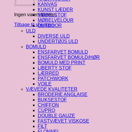
KANVAS
KUNST LÆDER
Ingen varer i kurven.
MØBELSTOF
MØBELVELOUR
Tilbage til shoppen
OUTDOOR
ULD
DIVERSE ULD
UNDERTØJS ULD
BOMULD
ENSFARVET BOMULD
ENSFARVET BOMULD/HØR
BOMULD MED PRINT
LIBERTY STOF
LÆRRED
PATCHWORK
VOILE
VÆVEDE KVALITETER
BRODERIE ANGLAISE
BUKSESTOF
CHIFFON
CUPRO
DOUBLE GAUZE
FASTVÆVET VISKOSE
FILT
FLONNEL