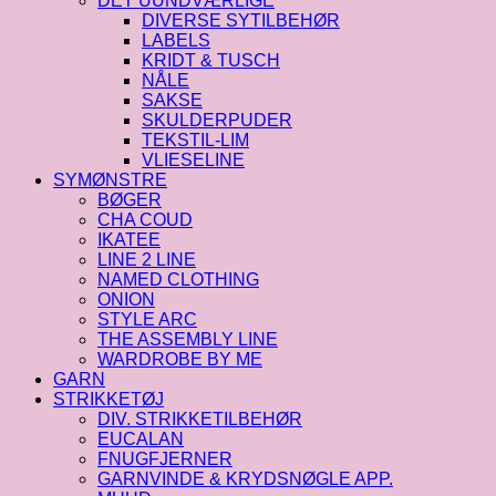
DET UUNDVÆRLIGE
DIVERSE SYTILBEHØR
LABELS
KRIDT & TUSCH
NÅLE
SAKSE
SKULDERPUDER
TEKSTIL-LIM
VLIESELINE
SYMØNSTRE
BØGER
CHA COUD
IKATEE
LINE 2 LINE
NAMED CLOTHING
ONION
STYLE ARC
THE ASSEMBLY LINE
WARDROBE BY ME
GARN
STRIKKETØJ
DIV. STRIKKETILBEHØR
EUCALAN
FNUGFJERNER
GARNVINDE & KRYDSNØGLE APP.