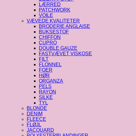
LÆRRED
PATCHWORK
VOILE
VÆVEDE KVALITETER
BRODERIE ANGLAISE
BUKSESTOF
CHIFFON
CUPRO
DOUBLE GAUZE
FASTVÆVET VISKOSE
FILT
FLONNEL
FOER
HØR
ORGANZA
PELS
RAYON
SILKE
TYL
BLONDE
DENIM
FLEECE
FLØJL
JACQUARD
POLYESTERBLANDINGER