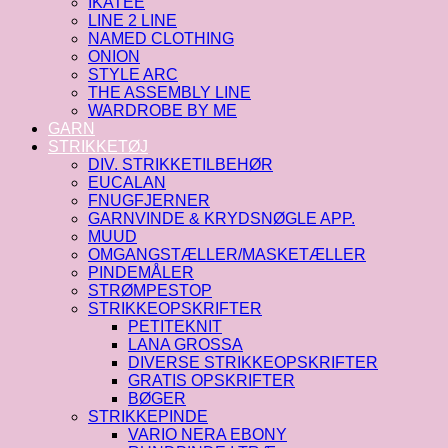
IKATEE
LINE 2 LINE
NAMED CLOTHING
ONION
STYLE ARC
THE ASSEMBLY LINE
WARDROBE BY ME
GARN
STRIKKETØJ
DIV. STRIKKETILBEHØR
EUCALAN
FNUGFJERNER
GARNVINDE & KRYDSNØGLE APP.
MUUD
OMGANGSTÆLLER/MASKETÆLLER
PINDEMÅLER
STRØMPESTOP
STRIKKEOPSKRIFTER
PETITEKNIT
LANA GROSSA
DIVERSE STRIKKEOPSKRIFTER
GRATIS OPSKRIFTER
BØGER
STRIKKEPINDE
VARIO NERA EBONY