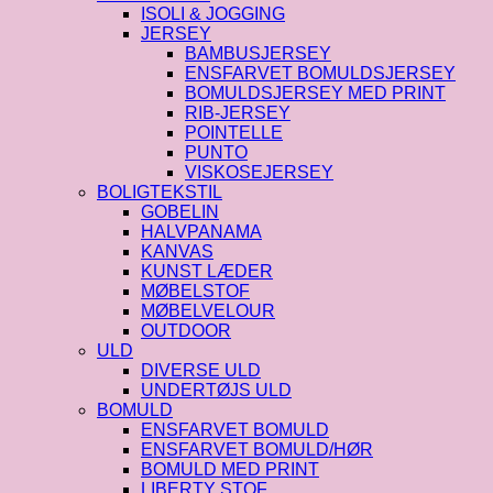
ISOLI & JOGGING
JERSEY
BAMBUSJERSEY
ENSFARVET BOMULDSJERSEY
BOMULDSJERSEY MED PRINT
RIB-JERSEY
POINTELLE
PUNTO
VISKOSEJERSEY
BOLIGTEKSTIL
GOBELIN
HALVPANAMA
KANVAS
KUNST LÆDER
MØBELSTOF
MØBELVELOUR
OUTDOOR
ULD
DIVERSE ULD
UNDERTØJS ULD
BOMULD
ENSFARVET BOMULD
ENSFARVET BOMULD/HØR
BOMULD MED PRINT
LIBERTY STOF