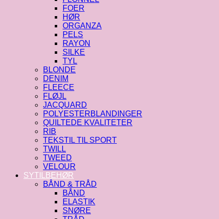
FOER
HØR
ORGANZA
PELS
RAYON
SILKE
TYL
BLONDE
DENIM
FLEECE
FLØJL
JACQUARD
POLYESTERBLANDINGER
QUILTEDE KVALITETER
RIB
TEKSTIL TIL SPORT
TWILL
TWEED
VELOUR
SYTILBEHØR
BÅND & TRÅD
BÅND
ELASTIK
SNØRE