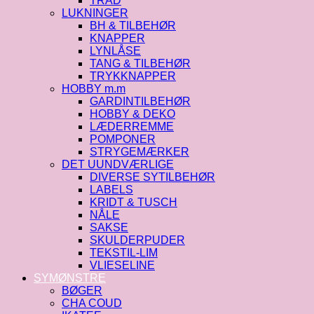
TRÅD
LUKNINGER
BH & TILBEHØR
KNAPPER
LYNLÅSE
TANG & TILBEHØR
TRYKKNAPPER
HOBBY m.m
GARDINTILBEHØR
HOBBY & DEKO
LÆDERREMME
POMPONER
STRYGEMÆRKER
DET UUNDVÆRLIGE
DIVERSE SYTILBEHØR
LABELS
KRIDT & TUSCH
NÅLE
SAKSE
SKULDERPUDER
TEKSTIL-LIM
VLIESELINE
SYMØNSTRE
BØGER
CHA COUD