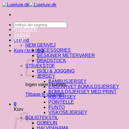
Fortsæt
til
indhold
Søg
efter:
NYHEDER
TILBUD
STOF
Log ind
NEM GENVEJ
ACCESSORIES
Kurv /
kr.
0.00
0
DESIGNER METERVARER
DEADSTOCK
STRÆKSTOF
ISOLI & JOGGING
JERSEY
BAMBUSJERSEY
Ingen varer i kurven.
ENSFARVET BOMULDSJERSEY
BOMULDSJERSEY MED PRINT
Tilbage til shoppen
RIB-JERSEY
POINTELLE
0
PUNTO
Kurv
VISKOSEJERSEY
BOLIGTEKSTIL
GOBELIN
HALVPANAMA