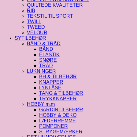
QUILTEDE KVALITETER
RIB
TEKSTIL TIL SPORT
TWILL
TWEED
VELOUR
SYTILBEHØR
BÅND & TRÅD
BÅND
ELASTIK
SNØRE
TRÅD
LUKNINGER
BH & TILBEHØR
KNAPPER
LYNLÅSE
TANG & TILBEHØR
TRYKKNAPPER
HOBBY m.m
GARDINTILBEHØR
HOBBY & DEKO
LÆDERREMME
POMPONER
STRYGEMÆRKER