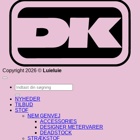
D
Copyright 2026 ©
Luieluie
Søg
efter:
NYHEDER
TILBUD
STOF
NEM GENVEJ
ACCESSORIES
DESIGNER METERVARER
DEADSTOCK
STRÆKSTOF