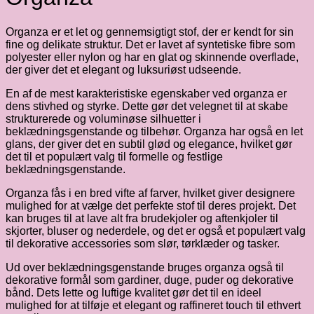
Organza er et let og gennemsigtigt stof, der er kendt for sin
fine og delikate struktur. Det er lavet af syntetiske fibre som
polyester eller nylon og har en glat og skinnende overflade,
der giver det et elegant og luksuriøst udseende.
En af de mest karakteristiske egenskaber ved organza er
dens stivhed og styrke. Dette gør det velegnet til at skabe
strukturerede og voluminøse silhuetter i
beklædningsgenstande og tilbehør. Organza har også en let
glans, der giver det en subtil glød og elegance, hvilket gør
det til et populært valg til formelle og festlige
beklædningsgenstande.
Organza fås i en bred vifte af farver, hvilket giver designere
mulighed for at vælge det perfekte stof til deres projekt. Det
kan bruges til at lave alt fra brudekjoler og aftenkjoler til
skjorter, bluser og nederdele, og det er også et populært valg
til dekorative accessories som slør, tørklæder og tasker.
Ud over beklædningsgenstande bruges organza også til
dekorative formål som gardiner, duge, puder og dekorative
bånd. Dets lette og luftige kvalitet gør det til en ideel
mulighed for at tilføje et elegant og raffineret touch til ethvert