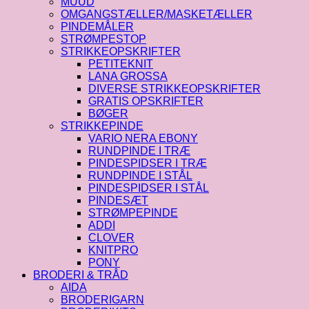
MUUD
OMGANGSTÆLLER/MASKETÆLLER
PINDEMÅLER
STRØMPESTOP
STRIKKEOPSKRIFTER
PETITEKNIT
LANA GROSSA
DIVERSE STRIKKEOPSKRIFTER
GRATIS OPSKRIFTER
BØGER
STRIKKEPINDE
VARIO NERA EBONY
RUNDPINDE I TRÆ
PINDESPIDSER I TRÆ
RUNDPINDE I STÅL
PINDESPIDSER I STÅL
PINDESÆT
STRØMPEPINDE
ADDI
CLOVER
KNITPRO
PONY
BRODERI & TRÅD
AIDA
BRODERIGARN