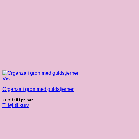
Vis
Organza i grøn med guldstjerner
kr.
59.00
pr. mtr
Tilføj til kurv