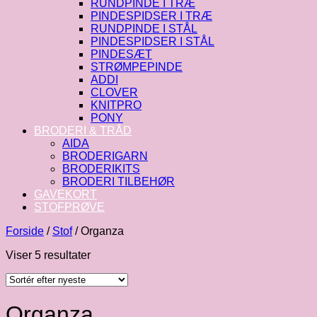
RUNDPINDE I TRÆ
PINDESPIDSER I TRÆ
RUNDPINDE I STÅL
PINDESPIDSER I STÅL
PINDESÆT
STRØMPEPINDE
ADDI
CLOVER
KNITPRO
PONY
BRODERI & TRÅD
AIDA
BRODERIGARN
BRODERIKITS
BRODERI TILBEHØR
GAVEKORT
STOFPRØVE
Forside
/
Stof
/
Organza
Sorteret
Viser 5 resultater
efter
seneste
Organza