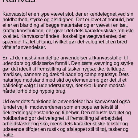
Kanvasstof er en type vævet stof, der er kendetegnet ved sin
holdbarhed, styrke og alsidighed. Det er lavet af bomuld, hør
eller en blanding af begge materialer og er vævet i en tæt,
kraftig konstruktion, der giver det dets karakteristiske robuste
kvalitet. Kanvasstof findes i forskellige vægtvarianter, der
spænder fra let til tung, hvilket gør det velegnet til en bred
vifte af anvendelser.
En af de mest almindelige anvendelser af kanvasstof er til
udendørs og slidstærke formål. Den tætte vævning og styrke
gør det ideelt til fremstilling af tasker, rygsække, teltduge,
markiser, bannere og dæk til både og campingudstyr. Dets
naturlige modstand mod slid og elementerne gør det til et
pålideligt valg til udendørsudstyr, der skal kunne modstå
hårde forhold og hyppig brug.
Ud over dets funktionelle anvendelser har kanvasstof også
fundet vej til modeverdenen som en populær tekstil til
beklædningsgenstande og tilbehør. Den robuste kvalitet og
holdbarhed gør det velegnet til fremstilling af arbejdstøj,
arbejdstasker og sko, mens dets karakteristiske tekstur og
udseende tilføjer en rustik og afslappet stil til tøj, tasker og
hatte.