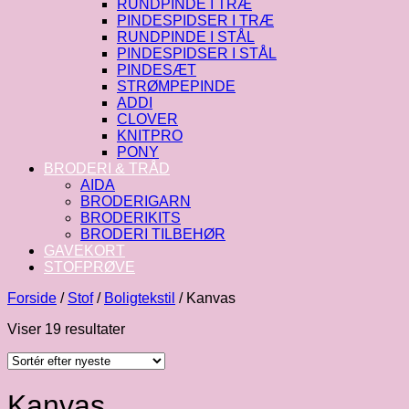
RUNDPINDE I TRÆ
PINDESPIDSER I TRÆ
RUNDPINDE I STÅL
PINDESPIDSER I STÅL
PINDESÆT
STRØMPEPINDE
ADDI
CLOVER
KNITPRO
PONY
BRODERI & TRÅD
AIDA
BRODERIGARN
BRODERIKITS
BRODERI TILBEHØR
GAVEKORT
STOFPRØVE
Forside
/
Stof
/
Boligtekstil
/
Kanvas
Sorteret
Viser 19 resultater
efter
seneste
Kanvas