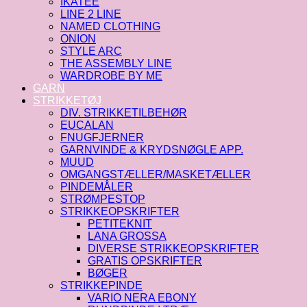
IKATEE
LINE 2 LINE
NAMED CLOTHING
ONION
STYLE ARC
THE ASSEMBLY LINE
WARDROBE BY ME
GARN
STRIKKETØJ
DIV. STRIKKETILBEHØR
EUCALAN
FNUGFJERNER
GARNVINDE & KRYDSNØGLE APP.
MUUD
OMGANGSTÆLLER/MASKETÆLLER
PINDEMÅLER
STRØMPESTOP
STRIKKEOPSKRIFTER
PETITEKNIT
LANA GROSSA
DIVERSE STRIKKEOPSKRIFTER
GRATIS OPSKRIFTER
BØGER
STRIKKEPINDE
VARIO NERA EBONY