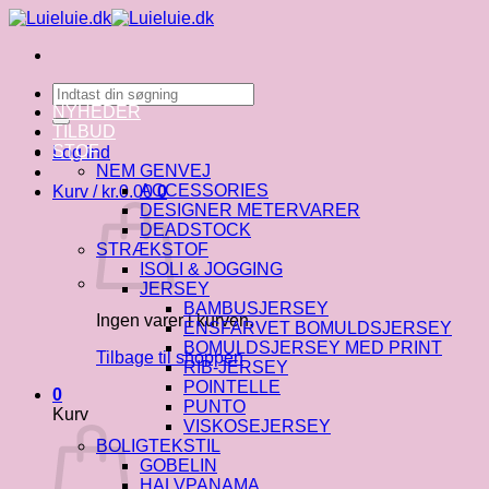
Fortsæt
til
indhold
Søg
efter:
NYHEDER
TILBUD
STOF
Log ind
NEM GENVEJ
ACCESSORIES
Kurv /
kr.
0.00
0
DESIGNER METERVARER
DEADSTOCK
STRÆKSTOF
ISOLI & JOGGING
JERSEY
BAMBUSJERSEY
Ingen varer i kurven.
ENSFARVET BOMULDSJERSEY
BOMULDSJERSEY MED PRINT
Tilbage til shoppen
RIB-JERSEY
POINTELLE
0
PUNTO
Kurv
VISKOSEJERSEY
BOLIGTEKSTIL
GOBELIN
HALVPANAMA