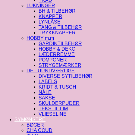
TRÅD
LUKNINGER
BH & TILBEHØR
KNAPPER
LYNLÅSE
TANG & TILBEHØR
TRYKKNAPPER
HOBBY m.m
GARDINTILBEHØR
HOBBY & DEKO
LÆDERREMME
POMPONER
STRYGEMÆRKER
DET UUNDVÆRLIGE
DIVERSE SYTILBEHØR
LABELS
KRIDT & TUSCH
NÅLE
SAKSE
SKULDERPUDER
TEKSTIL-LIM
VLIESELINE
SYMØNSTRE
BØGER
CHA COUD