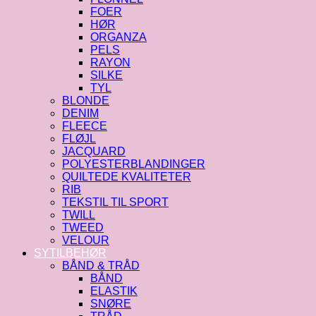
FOER
HØR
ORGANZA
PELS
RAYON
SILKE
TYL
BLONDE
DENIM
FLEECE
FLØJL
JACQUARD
POLYESTERBLANDINGER
QUILTEDE KVALITETER
RIB
TEKSTIL TIL SPORT
TWILL
TWEED
VELOUR
SYTILBEHØR
BÅND & TRÅD
BÅND
ELASTIK
SNØRE