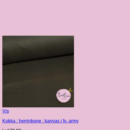
Vis
Kokka : herrinbone : kanvas i fv. army