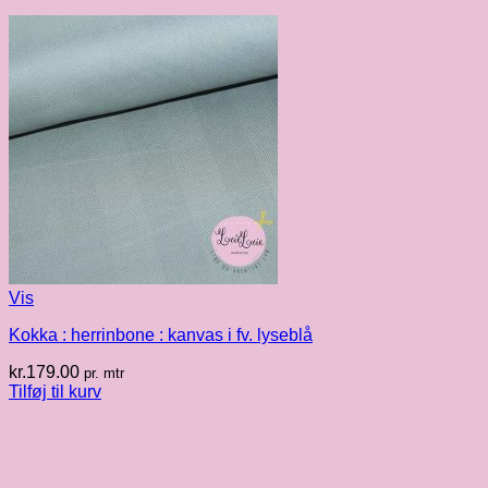
Vis
Kokka : herrinbone : kanvas i fv. lyseblå
kr.
179.00
pr. mtr
Tilføj til kurv