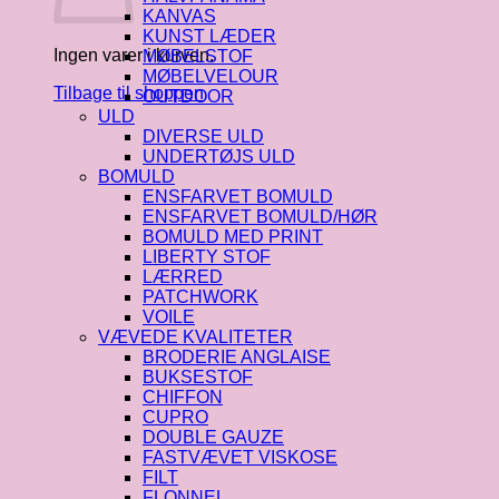
KANVAS
KUNST LÆDER
Ingen varer i kurven.
MØBELSTOF
MØBELVELOUR
Tilbage til shoppen
OUTDOOR
ULD
DIVERSE ULD
UNDERTØJS ULD
BOMULD
ENSFARVET BOMULD
ENSFARVET BOMULD/HØR
BOMULD MED PRINT
LIBERTY STOF
LÆRRED
PATCHWORK
VOILE
VÆVEDE KVALITETER
BRODERIE ANGLAISE
BUKSESTOF
CHIFFON
CUPRO
DOUBLE GAUZE
FASTVÆVET VISKOSE
FILT
FLONNEL