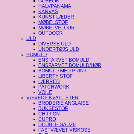
GOBELIN
HALVPANAMA
KANVAS
KUNST LÆDER
MØBELSTOF
MØBELVELOUR
OUTDOOR
ULD
DIVERSE ULD
UNDERTØJS ULD
BOMULD
ENSFARVET BOMULD
ENSFARVET BOMULD/HØR
BOMULD MED PRINT
LIBERTY STOF
LÆRRED
PATCHWORK
VOILE
VÆVEDE KVALITETER
BRODERIE ANGLAISE
BUKSESTOF
CHIFFON
CUPRO
DOUBLE GAUZE
FASTVÆVET VISKOSE