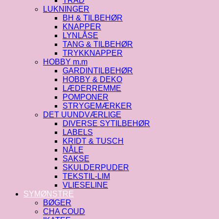
TRÅD
LUKNINGER
BH & TILBEHØR
KNAPPER
LYNLÅSE
TANG & TILBEHØR
TRYKKNAPPER
HOBBY m.m
GARDINTILBEHØR
HOBBY & DEKO
LÆDERREMME
POMPONER
STRYGEMÆRKER
DET UUNDVÆRLIGE
DIVERSE SYTILBEHØR
LABELS
KRIDT & TUSCH
NÅLE
SAKSE
SKULDERPUDER
TEKSTIL-LIM
VLIESELINE
SYMØNSTRE
BØGER
CHA COUD