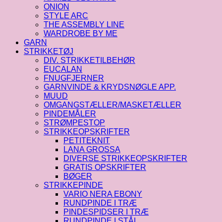
ONION
STYLE ARC
THE ASSEMBLY LINE
WARDROBE BY ME
GARN
STRIKKETØJ
DIV. STRIKKETILBEHØR
EUCALAN
FNUGFJERNER
GARNVINDE & KRYDSNØGLE APP.
MUUD
OMGANGSTÆLLER/MASKETÆLLER
PINDEMÅLER
STRØMPESTOP
STRIKKEOPSKRIFTER
PETITEKNIT
LANA GROSSA
DIVERSE STRIKKEOPSKRIFTER
GRATIS OPSKRIFTER
BØGER
STRIKKEPINDE
VARIO NERA EBONY
RUNDPINDE I TRÆ
PINDESPIDSER I TRÆ
RUNDPINDE I STÅL