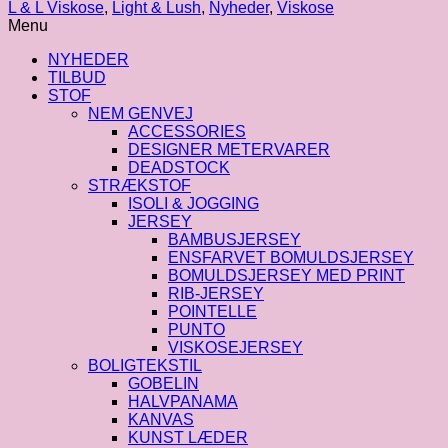
|
L & L Viskose
,
Light & Lush
,
Nyheder
,
Viskose
Viskose
Menu
Solid
fv.
NYHEDER
Cognac
TILBUD
Mondo
STOF
antal
NEM GENVEJ
ACCESSORIES
DESIGNER METERVARER
DEADSTOCK
STRÆKSTOF
ISOLI & JOGGING
JERSEY
BAMBUSJERSEY
ENSFARVET BOMULDSJERSEY
BOMULDSJERSEY MED PRINT
RIB-JERSEY
POINTELLE
PUNTO
VISKOSEJERSEY
BOLIGTEKSTIL
GOBELIN
HALVPANAMA
KANVAS
KUNST LÆDER