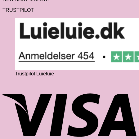
TRUSTPILOT
Trustpilot Luieluie
V