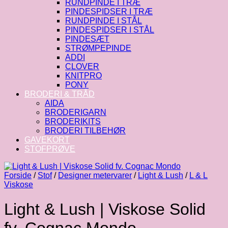
RUNDPINDE I TRÆ
PINDESPIDSER I TRÆ
RUNDPINDE I STÅL
PINDESPIDSER I STÅL
PINDESÆT
STRØMPEPINDE
ADDI
CLOVER
KNITPRO
PONY
BRODERI & TRÅD
AIDA
BRODERIGARN
BRODERIKITS
BRODERI TILBEHØR
GAVEKORT
STOFPRØVE
Forside
/
Stof
/
Designer metervarer
/
Light & Lush
/
L & L
Viskose
Light & Lush | Viskose Solid