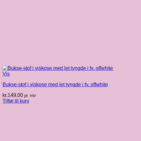
Vis
Bukse-stof i viskose med let tyngde i fv. offwhite
kr.
149.00
pr. mtr
Tilføj til kurv