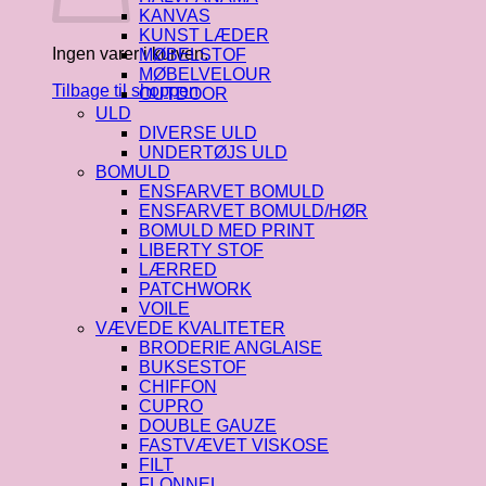
KANVAS
KUNST LÆDER
Ingen varer i kurven.
MØBELSTOF
MØBELVELOUR
Tilbage til shoppen
OUTDOOR
ULD
DIVERSE ULD
UNDERTØJS ULD
BOMULD
ENSFARVET BOMULD
ENSFARVET BOMULD/HØR
BOMULD MED PRINT
LIBERTY STOF
LÆRRED
PATCHWORK
VOILE
VÆVEDE KVALITETER
BRODERIE ANGLAISE
BUKSESTOF
CHIFFON
CUPRO
DOUBLE GAUZE
FASTVÆVET VISKOSE
FILT
FLONNEL