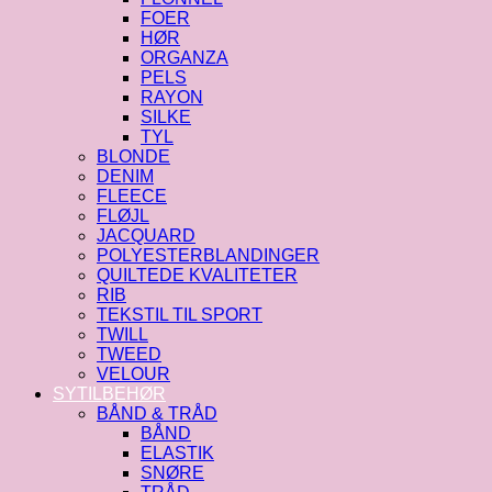
FOER
HØR
ORGANZA
PELS
RAYON
SILKE
TYL
BLONDE
DENIM
FLEECE
FLØJL
JACQUARD
POLYESTERBLANDINGER
QUILTEDE KVALITETER
RIB
TEKSTIL TIL SPORT
TWILL
TWEED
VELOUR
SYTILBEHØR
BÅND & TRÅD
BÅND
ELASTIK
SNØRE