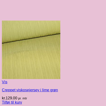
Vis
Creppet viskosejersey i lime grøn
kr.
129.00
pr. mtr
Tilføj til kurv