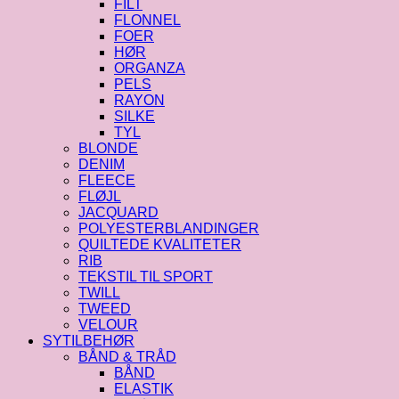
FILT
FLONNEL
FOER
HØR
ORGANZA
PELS
RAYON
SILKE
TYL
BLONDE
DENIM
FLEECE
FLØJL
JACQUARD
POLYESTERBLANDINGER
QUILTEDE KVALITETER
RIB
TEKSTIL TIL SPORT
TWILL
TWEED
VELOUR
SYTILBEHØR
BÅND & TRÅD
BÅND
ELASTIK