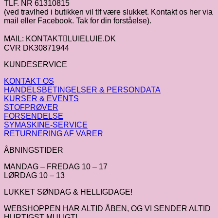
TLF. NR 61310815
(ved travlhed i butikken vil tlf være slukket. Kontakt os her via
mail eller Facebook. Tak for din forståelse).
MAIL: KONTAKTLUIELUIE.DK
CVR DK30871944
KUNDESERVICE
KONTAKT OS
HANDELSBETINGELSER & PERSONDATA
KURSER & EVENTS
STOFPRØVER
FORSENDELSE
SYMASKINE-SERVICE
RETURNERING AF VARER
ÅBNINGSTIDER
MANDAG – FREDAG 10 – 17
LØRDAG 10 – 13
LUKKET SØNDAG & HELLIGDAGE!
WEBSHOPPEN HAR ALTID ÅBEN, OG VI SENDER ALTID
HURTIGST MULIGT!