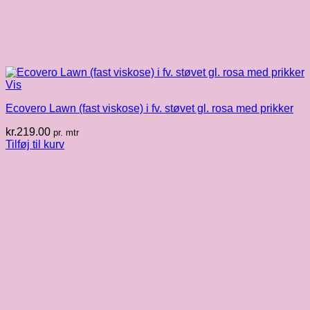
Vis
Ecovero Lawn (fast viskose) i fv. støvet gl. rosa med prikker
kr.
219.00
pr. mtr
Tilføj til kurv