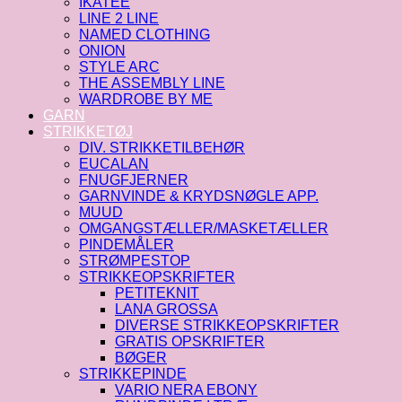
IKATEE
LINE 2 LINE
NAMED CLOTHING
ONION
STYLE ARC
THE ASSEMBLY LINE
WARDROBE BY ME
GARN
STRIKKETØJ
DIV. STRIKKETILBEHØR
EUCALAN
FNUGFJERNER
GARNVINDE & KRYDSNØGLE APP.
MUUD
OMGANGSTÆLLER/MASKETÆLLER
PINDEMÅLER
STRØMPESTOP
STRIKKEOPSKRIFTER
PETITEKNIT
LANA GROSSA
DIVERSE STRIKKEOPSKRIFTER
GRATIS OPSKRIFTER
BØGER
STRIKKEPINDE
VARIO NERA EBONY