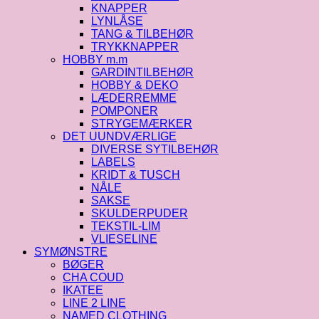
KNAPPER
LYNLÅSE
TANG & TILBEHØR
TRYKKNAPPER
HOBBY m.m
GARDINTILBEHØR
HOBBY & DEKO
LÆDERREMME
POMPONER
STRYGEMÆRKER
DET UUNDVÆRLIGE
DIVERSE SYTILBEHØR
LABELS
KRIDT & TUSCH
NÅLE
SAKSE
SKULDERPUDER
TEKSTIL-LIM
VLIESELINE
SYMØNSTRE
BØGER
CHA COUD
IKATEE
LINE 2 LINE
NAMED CLOTHING