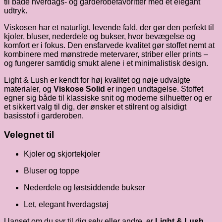
til både hverdags- og garderobefavoritter med et elegant
udtryk.
Viskosen har et naturligt, levende fald, der gør den perfekt til
kjoler, bluser, nederdele og bukser, hvor bevægelse og
komfort er i fokus. Den ensfarvede kvalitet gør stoffet nemt at
kombinere med mønstrede metervarer, striber eller prints –
og fungerer samtidig smukt alene i et minimalistisk design.
Light & Lush er kendt for høj kvalitet og nøje udvalgte
materialer, og
Viskose Solid
er ingen undtagelse. Stoffet
egner sig både til klassiske snit og moderne silhuetter og er
et sikkert valg til dig, der ønsker et stilrent og alsidigt
basisstof i garderoben.
Velegnet til
Kjoler og skjortekjoler
Bluser og toppe
Nederdele og løstsiddende bukser
Let, elegant hverdagstøj
Uanset om du syr til dig selv eller andre, er
Light & Lush