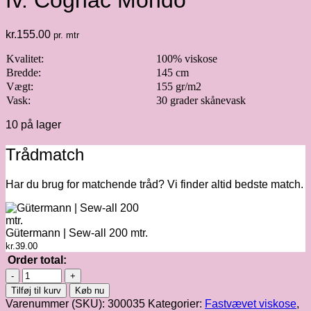
fv. Cognac Mondo
kr.
155.00
pr. mtr
Kvalitet:
100% viskose
Bredde:
145 cm
Vægt:
155 gr/m2
Vask:
30 grader skånevask
10 på lager
Trådmatch
Har du brug for matchende tråd? Vi finder altid bedste match.
Gütermann | Sew-all 200 mtr.
kr.
39.00
Order total:
Light
&
Tilføj til kurv
Køb nu
Lush
Varenummer (SKU):
300035
Kategorier:
Fastvævet viskose
,