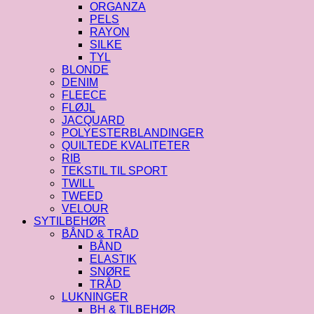
ORGANZA
PELS
RAYON
SILKE
TYL
BLONDE
DENIM
FLEECE
FLØJL
JACQUARD
POLYESTERBLANDINGER
QUILTEDE KVALITETER
RIB
TEKSTIL TIL SPORT
TWILL
TWEED
VELOUR
SYTILBEHØR
BÅND & TRÅD
BÅND
ELASTIK
SNØRE
TRÅD
LUKNINGER
BH & TILBEHØR