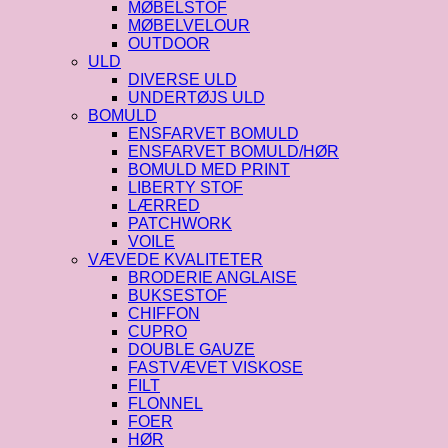
MØBELSTOF
MØBELVELOUR
OUTDOOR
ULD
DIVERSE ULD
UNDERTØJS ULD
BOMULD
ENSFARVET BOMULD
ENSFARVET BOMULD/HØR
BOMULD MED PRINT
LIBERTY STOF
LÆRRED
PATCHWORK
VOILE
VÆVEDE KVALITETER
BRODERIE ANGLAISE
BUKSESTOF
CHIFFON
CUPRO
DOUBLE GAUZE
FASTVÆVET VISKOSE
FILT
FLONNEL
FOER
HØR