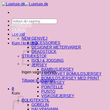
Fortsæt
til
indhold
Søg
efter:
NYHEDER
TILBUD
STOF
Log ind
NEM GENVEJ
ACCESSORIES
Kurv /
kr.
0.00
0
DESIGNER METERVARER
DEADSTOCK
STRÆKSTOF
ISOLI & JOGGING
JERSEY
BAMBUSJERSEY
Ingen varer i kurven.
ENSFARVET BOMULDSJERSEY
BOMULDSJERSEY MED PRINT
Tilbage til shoppen
RIB-JERSEY
POINTELLE
0
PUNTO
Kurv
VISKOSEJERSEY
BOLIGTEKSTIL
GOBELIN
HALVPANAMA