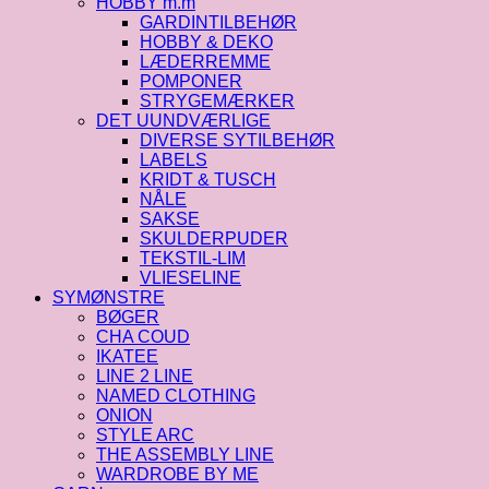
HOBBY m.m
GARDINTILBEHØR
HOBBY & DEKO
LÆDERREMME
POMPONER
STRYGEMÆRKER
DET UUNDVÆRLIGE
DIVERSE SYTILBEHØR
LABELS
KRIDT & TUSCH
NÅLE
SAKSE
SKULDERPUDER
TEKSTIL-LIM
VLIESELINE
SYMØNSTRE
BØGER
CHA COUD
IKATEE
LINE 2 LINE
NAMED CLOTHING
ONION
STYLE ARC
THE ASSEMBLY LINE
WARDROBE BY ME