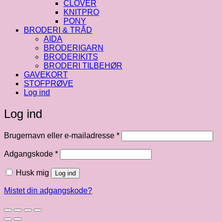
CLOVER
KNITPRO
PONY
BRODERI & TRÅD
AIDA
BRODERIGARN
BRODERIKITS
BRODERI TILBEHØR
GAVEKORT
STOFPRØVE
Log ind
Log ind
Påkrævet
Brugernavn eller e-mailadresse
*
Påkrævet
Adgangskode
*
Husk mig
Log ind
Mistet din adgangskode?