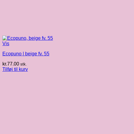
Vis
Ecopuno | beige fv. 55
kr.
77.00
stk.
Tilføj til kurv