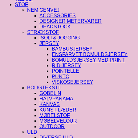
STOF
NEM GENVEJ
ACCESSORIES
DESIGNER METERVARER
DEADSTOCK
STRÆKSTOF
ISOLI & JOGGING
JERSEY
BAMBUSJERSEY
ENSFARVET BOMULDSJERSEY
BOMULDSJERSEY MED PRINT
RIB-JERSEY
POINTELLE
PUNTO
VISKOSEJERSEY
BOLIGTEKSTIL
GOBELIN
HALVPANAMA
KANVAS
KUNST LÆDER
MØBELSTOF
MØBELVELOUR
OUTDOOR
ULD
DIVERSE ULD