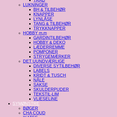
TRÅD
LUKNINGER
BH & TILBEHØR
KNAPPER
LYNLÅSE
TANG & TILBEHØR
TRYKKNAPPER
HOBBY m.m
GARDINTILBEHØR
HOBBY & DEKO
LÆDERREMME
POMPONER
STRYGEMÆRKER
DET UUNDVÆRLIGE
DIVERSE SYTILBEHØR
LABELS
KRIDT & TUSCH
NÅLE
SAKSE
SKULDERPUDER
TEKSTIL-LIM
VLIESELINE
SYMØNSTRE
BØGER
CHA COUD