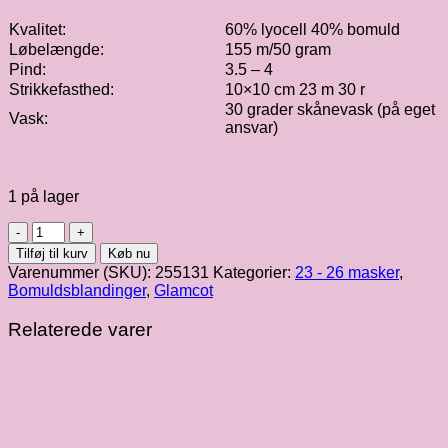
Kvalitet:
60% lyocell 40% bomuld
Løbelængde:
155 m/50 gram
Pind:
3.5 – 4
Strikkefasthed:
10×10 cm 23 m 30 r
30 grader skånevask (på eget
Vask:
ansvar)
1 på lager
Glamcot
antal
Tilføj til kurv
Køb nu
Varenummer (SKU):
255131
Kategorier:
23 - 26 masker
,
Bomuldsblandinger
,
Glamcot
Relaterede varer