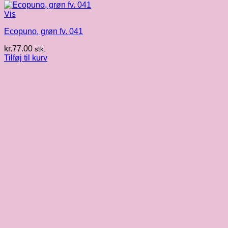
Vis
Ecopuno, grøn fv. 041
kr.
77.00
stk.
Tilføj til kurv