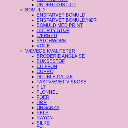
UNDERTØJS ULD
BOMULD
ENSFARVET BOMULD
ENSFARVET BOMULD/HØR
BOMULD MED PRINT
LIBERTY STOF
LÆRRED
PATCHWORK
VOILE
VÆVEDE KVALITETER
BRODERIE ANGLAISE
BUKSESTOF
CHIFFON
CUPRO
DOUBLE GAUZE
FASTVÆVET VISKOSE
FILT
FLONNEL
FOER
HØR
ORGANZA
PELS
RAYON
SILKE