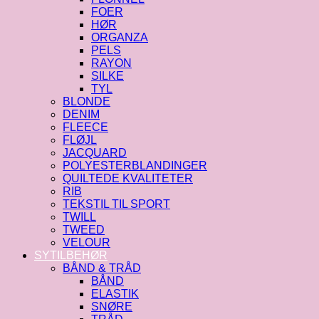
FOER
HØR
ORGANZA
PELS
RAYON
SILKE
TYL
BLONDE
DENIM
FLEECE
FLØJL
JACQUARD
POLYESTERBLANDINGER
QUILTEDE KVALITETER
RIB
TEKSTIL TIL SPORT
TWILL
TWEED
VELOUR
SYTILBEHØR
BÅND & TRÅD
BÅND
ELASTIK
SNØRE