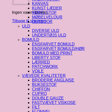
KANVAS
KUNST LÆDER
Ingen varer i kurven.
MØBELSTOF
MØBELVELOUR
Tilbage til shoppen
OUTDOOR
ULD
DIVERSE ULD
UNDERTØJS ULD
BOMULD
ENSFARVET BOMULD
ENSFARVET BOMULD/HØR
BOMULD MED PRINT
LIBERTY STOF
LÆRRED
PATCHWORK
VOILE
VÆVEDE KVALITETER
BRODERIE ANGLAISE
BUKSESTOF
CHIFFON
CUPRO
DOUBLE GAUZE
FASTVÆVET VISKOSE
FILT
FLONNEL