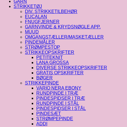
GARN
STRIKKETØJ
DIV. STRIKKETILBEHØR
EUCALAN
FNUGFJERNER
GARNVINDE & KRYDSNØGLE APP.
MUUD
OMGANGSTÆLLER/MASKETÆLLER
PINDEMÅLER
STRØMPESTOP
STRIKKEOPSKRIFTER
PETITEKNIT
LANA GROSSA
DIVERSE STRIKKEOPSKRIFTER
GRATIS OPSKRIFTER
BØGER
STRIKKEPINDE
VARIO NERA EBONY
RUNDPINDE I TRÆ
PINDESPIDSER I TRÆ
RUNDPINDE I STÅL
PINDESPIDSER I STÅL
PINDESÆT
STRØMPEPINDE
ADDI