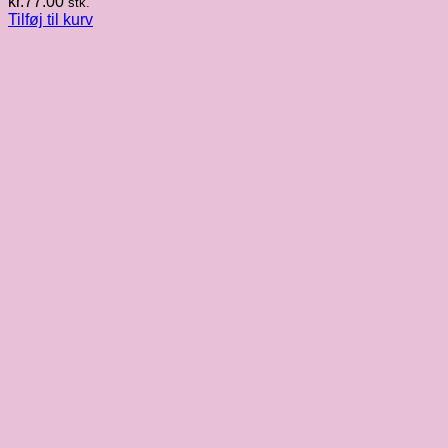
kr.
77.00
stk.
Tilføj til kurv