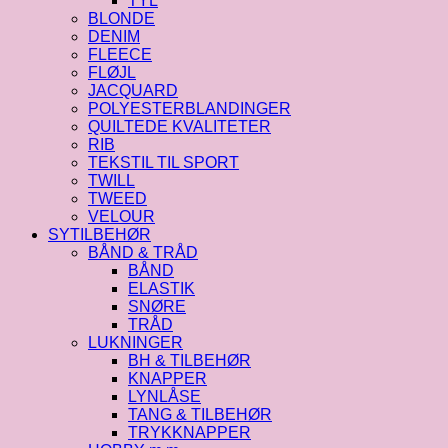
TYL
BLONDE
DENIM
FLEECE
FLØJL
JACQUARD
POLYESTERBLANDINGER
QUILTEDE KVALITETER
RIB
TEKSTIL TIL SPORT
TWILL
TWEED
VELOUR
SYTILBEHØR
BÅND & TRÅD
BÅND
ELASTIK
SNØRE
TRÅD
LUKNINGER
BH & TILBEHØR
KNAPPER
LYNLÅSE
TANG & TILBEHØR
TRYKKNAPPER