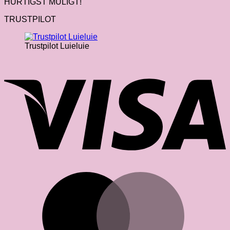
HURTIGST MULIGT!
TRUSTPILOT
Trustpilot Luieluie
V
M