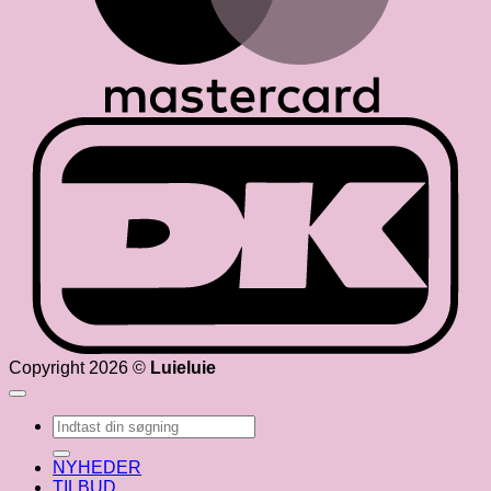
D
Copyright 2026 ©
Luieluie
Søg
efter:
NYHEDER
TILBUD