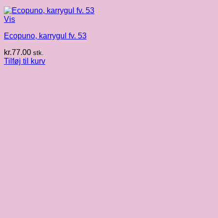
Vis
Ecopuno, karrygul fv. 53
kr.
77.00
stk.
Tilføj til kurv