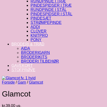
RUNDPINDE I TRÆ
PINDESPIDSER I TRÆ
RUNDPINDE I STÅL
PINDESPIDSER I STÅL
PINDESÆT
STRØMPEPINDE
ADDI
CLOVER
KNITPRO
PONY
BRODERI & TRÅD
AIDA
BRODERIGARN
BRODERIKITS
BRODERI TILBEHØR
GAVEKORT
STOFPRØVE
Forside
/
Garn
/
Glamcot
Glamcot
kr.
39.00
stk.