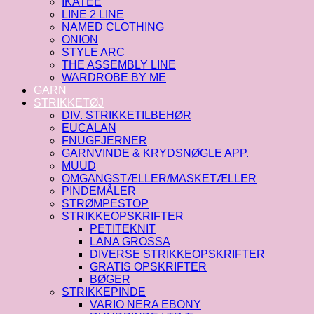
IKATEE
LINE 2 LINE
NAMED CLOTHING
ONION
STYLE ARC
THE ASSEMBLY LINE
WARDROBE BY ME
GARN
STRIKKETØJ
DIV. STRIKKETILBEHØR
EUCALAN
FNUGFJERNER
GARNVINDE & KRYDSNØGLE APP.
MUUD
OMGANGSTÆLLER/MASKETÆLLER
PINDEMÅLER
STRØMPESTOP
STRIKKEOPSKRIFTER
PETITEKNIT
LANA GROSSA
DIVERSE STRIKKEOPSKRIFTER
GRATIS OPSKRIFTER
BØGER
STRIKKEPINDE
VARIO NERA EBONY