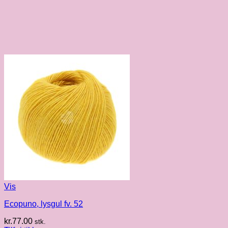
Vis
Ecopuno, lysgul fv. 52
kr.
77.00
stk.