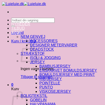
Fortsæt
til
indhold
Søg
efter:
NYHEDER
TILBUD
STOF
Log ind
NEM GENVEJ
ACCESSORIES
Kurv /
kr.
0.00
0
DESIGNER METERVARER
DEADSTOCK
STRÆKSTOF
ISOLI & JOGGING
JERSEY
BAMBUSJERSEY
Ingen varer i kurven.
ENSFARVET BOMULDSJERSEY
BOMULDSJERSEY MED PRINT
Tilbage til shoppen
RIB-JERSEY
POINTELLE
0
PUNTO
Kurv
VISKOSEJERSEY
BOLIGTEKSTIL
GOBELIN
HALVPANAMA