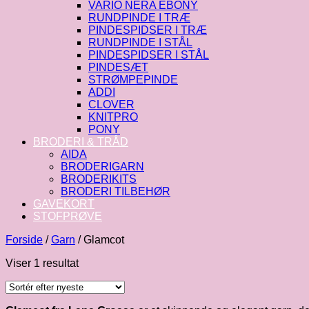
VARIO NERA EBONY
RUNDPINDE I TRÆ
PINDESPIDSER I TRÆ
RUNDPINDE I STÅL
PINDESPIDSER I STÅL
PINDESÆT
STRØMPEPINDE
ADDI
CLOVER
KNITPRO
PONY
BRODERI & TRÅD
AIDA
BRODERIGARN
BRODERIKITS
BRODERI TILBEHØR
GAVEKORT
STOFPRØVE
Forside
/
Garn
/
Glamcot
Viser 1 resultat