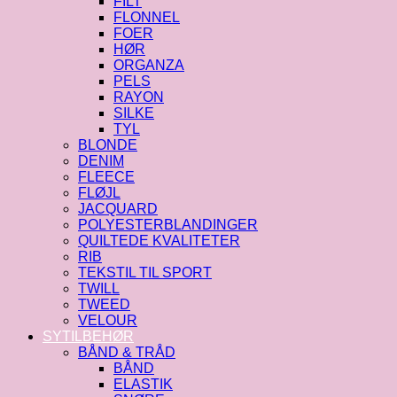
FILT
FLONNEL
FOER
HØR
ORGANZA
PELS
RAYON
SILKE
TYL
BLONDE
DENIM
FLEECE
FLØJL
JACQUARD
POLYESTERBLANDINGER
QUILTEDE KVALITETER
RIB
TEKSTIL TIL SPORT
TWILL
TWEED
VELOUR
SYTILBEHØR
BÅND & TRÅD
BÅND
ELASTIK