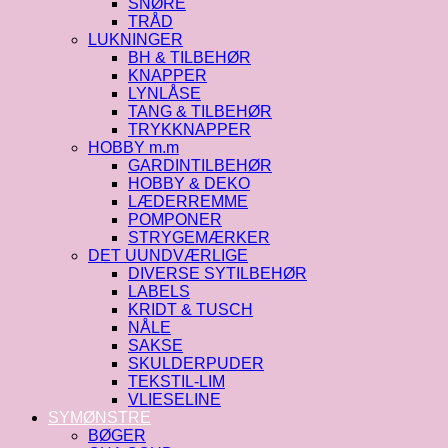
SNØRE
TRÅD
LUKNINGER
BH & TILBEHØR
KNAPPER
LYNLÅSE
TANG & TILBEHØR
TRYKKNAPPER
HOBBY m.m
GARDINTILBEHØR
HOBBY & DEKO
LÆDERREMME
POMPONER
STRYGEMÆRKER
DET UUNDVÆRLIGE
DIVERSE SYTILBEHØR
LABELS
KRIDT & TUSCH
NÅLE
SAKSE
SKULDERPUDER
TEKSTIL-LIM
VLIESELINE
SYMØNSTRE
BØGER