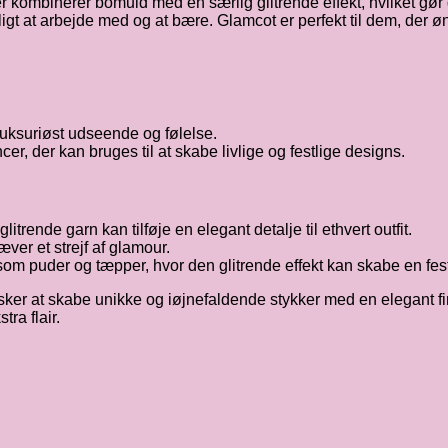
 kombinerer bomuld med en særlig glitrende effekt, hvilket gør de
gt at arbejde med og at bære. Glamcot er perfekt til dem, der ønske
 luksuriøst udseende og følelse.
er, der kan bruges til at skabe livlige og festlige designs.
 glitrende garn kan tilføje en elegant detalje til ethvert outfit.
ræver et strejf af glamour.
som puder og tæpper, hvor den glitrende effekt kan skabe en fes
sker at skabe unikke og iøjnefaldende stykker med en elegant finis
tra flair.