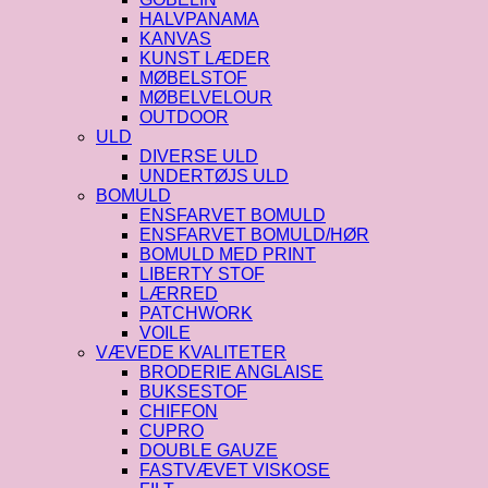
HALVPANAMA
KANVAS
KUNST LÆDER
MØBELSTOF
MØBELVELOUR
OUTDOOR
ULD
DIVERSE ULD
UNDERTØJS ULD
BOMULD
ENSFARVET BOMULD
ENSFARVET BOMULD/HØR
BOMULD MED PRINT
LIBERTY STOF
LÆRRED
PATCHWORK
VOILE
VÆVEDE KVALITETER
BRODERIE ANGLAISE
BUKSESTOF
CHIFFON
CUPRO
DOUBLE GAUZE
FASTVÆVET VISKOSE