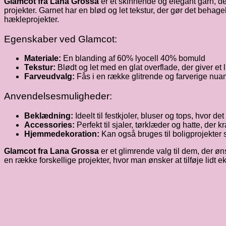
Glamcot fra Lana Grossa
er et skinnende og elegant garn, der
projekter. Garnet har en blød og let tekstur, der gør det behageli
hækleprojekter.
Egenskaber ved Glamcot:
Materiale:
En blanding af 60% lyocell 40% bomuld
Tekstur:
Blødt og let med en glat overflade, der giver et
Farveudvalg:
Fås i en række glitrende og farverige nuanc
Anvendelsesmuligheder:
Beklædning:
Ideelt til festkjoler, bluser og tops, hvor det
Accessories:
Perfekt til sjaler, tørklæder og hatte, der k
Hjemmedekoration:
Kan også bruges til boligprojekter 
Glamcot fra Lana Grossa
er et glimrende valg til dem, der øn
en række forskellige projekter, hvor man ønsker at tilføje lidt eks