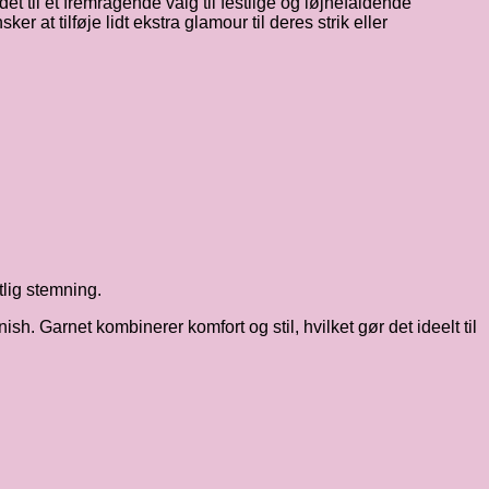
t til et fremragende valg til festlige og iøjnefaldende
r at tilføje lidt ekstra glamour til deres strik eller
tlig stemning.
h. Garnet kombinerer komfort og stil, hvilket gør det ideelt til