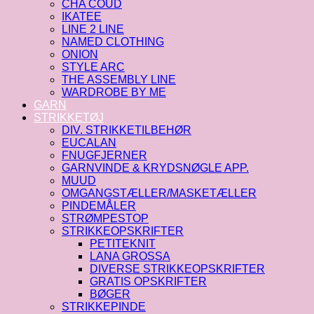
CHA COUD
IKATEE
LINE 2 LINE
NAMED CLOTHING
ONION
STYLE ARC
THE ASSEMBLY LINE
WARDROBE BY ME
GARN
STRIKKETØJ
DIV. STRIKKETILBEHØR
EUCALAN
FNUGFJERNER
GARNVINDE & KRYDSNØGLE APP.
MUUD
OMGANGSTÆLLER/MASKETÆLLER
PINDEMÅLER
STRØMPESTOP
STRIKKEOPSKRIFTER
PETITEKNIT
LANA GROSSA
DIVERSE STRIKKEOPSKRIFTER
GRATIS OPSKRIFTER
BØGER
STRIKKEPINDE