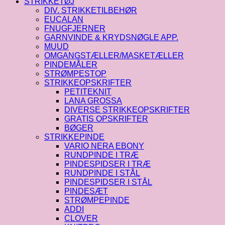
STRIKKETØJ
DIV. STRIKKETILBEHØR
EUCALAN
FNUGFJERNER
GARNVINDE & KRYDSNØGLE APP.
MUUD
OMGANGSTÆLLER/MASKETÆLLER
PINDEMÅLER
STRØMPESTOP
STRIKKEOPSKRIFTER
PETITEKNIT
LANA GROSSA
DIVERSE STRIKKEOPSKRIFTER
GRATIS OPSKRIFTER
BØGER
STRIKKEPINDE
VARIO NERA EBONY
RUNDPINDE I TRÆ
PINDESPIDSER I TRÆ
RUNDPINDE I STÅL
PINDESPIDSER I STÅL
PINDESÆT
STRØMPEPINDE
ADDI
CLOVER