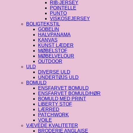
RIB-JERSEY
POINTELLE
PUNTO
VISKOSEJERSEY
BOLIGTEKSTIL
GOBELIN
HALVPANAMA
KANVAS
KUNST LÆDER
MØBELSTOF
MØBELVELOUR
OUTDOOR
ULD
DIVERSE ULD
UNDERTØJS ULD
BOMULD
ENSFARVET BOMULD
ENSFARVET BOMULD/HØR
BOMULD MED PRINT
LIBERTY STOF
LÆRRED
PATCHWORK
VOILE
VÆVEDE KVALITETER
BRODERIE ANGLAISE