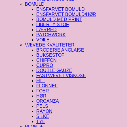
BOMULD
ENSFARVET BOMULD
ENSFARVET BOMULD/HØR
BOMULD MED PRINT
LIBERTY STOF
LÆRRED
PATCHWORK
VOILE
VÆVEDE KVALITETER
BRODERIE ANGLAISE
BUKSESTOF
CHIFFON
CUPRO
DOUBLE GAUZE
FASTVÆVET VISKOSE
FILT
FLONNEL
FOER
HØR
ORGANZA
PELS
RAYON
SILKE
TYL
BLONDE