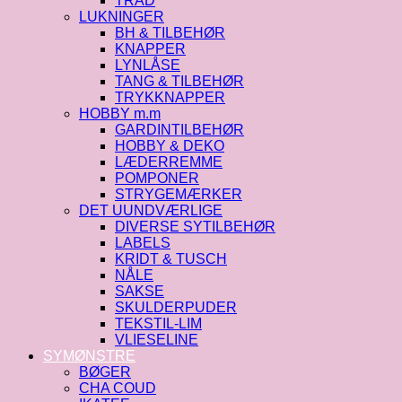
TRÅD
LUKNINGER
BH & TILBEHØR
KNAPPER
LYNLÅSE
TANG & TILBEHØR
TRYKKNAPPER
HOBBY m.m
GARDINTILBEHØR
HOBBY & DEKO
LÆDERREMME
POMPONER
STRYGEMÆRKER
DET UUNDVÆRLIGE
DIVERSE SYTILBEHØR
LABELS
KRIDT & TUSCH
NÅLE
SAKSE
SKULDERPUDER
TEKSTIL-LIM
VLIESELINE
SYMØNSTRE
BØGER
CHA COUD