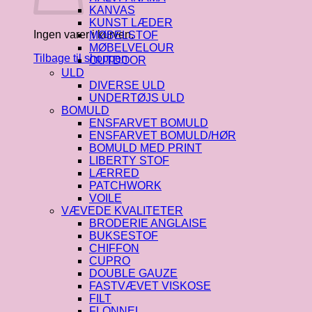
KANVAS
KUNST LÆDER
Ingen varer i kurven.
MØBELSTOF
MØBELVELOUR
Tilbage til shoppen
OUTDOOR
ULD
DIVERSE ULD
UNDERTØJS ULD
BOMULD
ENSFARVET BOMULD
ENSFARVET BOMULD/HØR
BOMULD MED PRINT
LIBERTY STOF
LÆRRED
PATCHWORK
VOILE
VÆVEDE KVALITETER
BRODERIE ANGLAISE
BUKSESTOF
CHIFFON
CUPRO
DOUBLE GAUZE
FASTVÆVET VISKOSE
FILT
FLONNEL