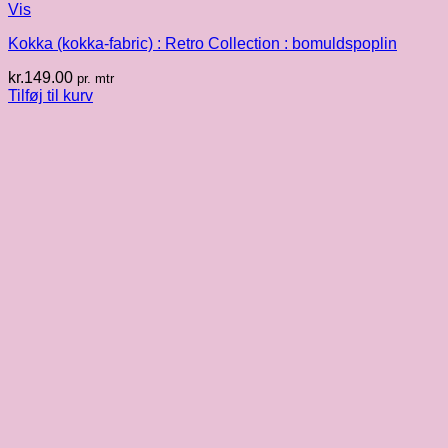
Vis
Kokka (kokka-fabric) : Retro Collection : bomuldspoplin
kr.
149.00
pr. mtr
Tilføj til kurv