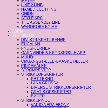
IKATEE
LINE 2 LINE
NAMED CLOTHING
ONION
STYLE ARC
THE ASSEMBLY LINE
WARDROBE BY ME
GARN
STRIKKETØJ
DIV. STRIKKETILBEHØR
EUCALAN
FNUGFJERNER
GARNVINDE & KRYDSNØGLE APP.
MUUD
OMGANGSTÆLLER/MASKETÆLLER
PINDEMÅLER
STRØMPESTOP
STRIKKEOPSKRIFTER
PETITEKNIT
LANA GROSSA
DIVERSE STRIKKEOPSKRIFTER
GRATIS OPSKRIFTER
BØGER
STRIKKEPINDE
VARIO NERA EBONY