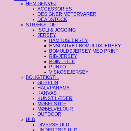
NEM GENVEJ
ACCESSORIES
DESIGNER METERVARER
DEADSTOCK
STRÆKSTOF
ISOLI & JOGGING
JERSEY
BAMBUSJERSEY
ENSFARVET BOMULDSJERSEY
BOMULDSJERSEY MED PRINT
RIB-JERSEY
POINTELLE
PUNTO
VISKOSEJERSEY
BOLIGTEKSTIL
GOBELIN
HALVPANAMA
KANVAS
KUNST LÆDER
MØBELSTOF
MØBELVELOUR
OUTDOOR
ULD
DIVERSE ULD
UNDERTØJS ULD