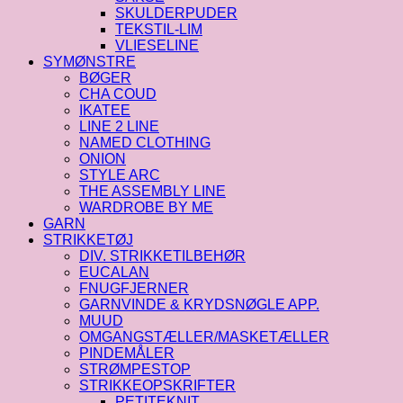
SKULDERPUDER
TEKSTIL-LIM
VLIESELINE
SYMØNSTRE
BØGER
CHA COUD
IKATEE
LINE 2 LINE
NAMED CLOTHING
ONION
STYLE ARC
THE ASSEMBLY LINE
WARDROBE BY ME
GARN
STRIKKETØJ
DIV. STRIKKETILBEHØR
EUCALAN
FNUGFJERNER
GARNVINDE & KRYDSNØGLE APP.
MUUD
OMGANGSTÆLLER/MASKETÆLLER
PINDEMÅLER
STRØMPESTOP
STRIKKEOPSKRIFTER
PETITEKNIT