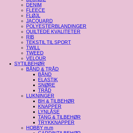
DENIM
FLEECE
FLØJL
JACQUARD
POLYESTERBLANDINGER
QUILTEDE KVALITETER
RIB
TEKSTIL TIL SPORT
TWILL
TWEED
VELOUR
SYTILBEHØR
BÅND & TRÅD
BÅND
ELASTIK
SNØRE
TRÅD
LUKNINGER
BH & TILBEHØR
KNAPPER
LYNLÅSE
TANG & TILBEHØR
TRYKKNAPPER
HOBBY m.m