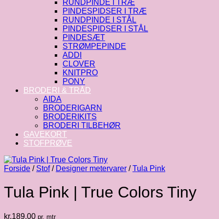
RUNDPINDE I TRÆ
PINDESPIDSER I TRÆ
RUNDPINDE I STÅL
PINDESPIDSER I STÅL
PINDESÆT
STRØMPEPINDE
ADDI
CLOVER
KNITPRO
PONY
BRODERI & TRÅD
AIDA
BRODERIGARN
BRODERIKITS
BRODERI TILBEHØR
GAVEKORT
STOFPRØVE
Forside
/
Stof
/
Designer metervarer
/
Tula Pink
Tula Pink | True Colors Tiny
kr.
189.00
pr. mtr