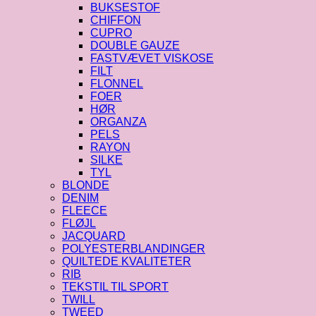
BUKSESTOF
CHIFFON
CUPRO
DOUBLE GAUZE
FASTVÆVET VISKOSE
FILT
FLONNEL
FOER
HØR
ORGANZA
PELS
RAYON
SILKE
TYL
BLONDE
DENIM
FLEECE
FLØJL
JACQUARD
POLYESTERBLANDINGER
QUILTEDE KVALITETER
RIB
TEKSTIL TIL SPORT
TWILL
TWEED