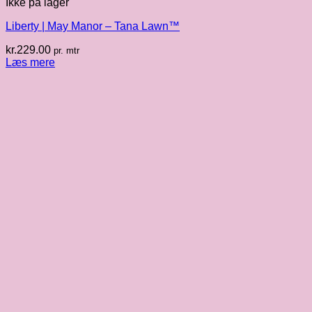
Ikke på lager
Liberty | May Manor – Tana Lawn™
kr.
229.00
pr. mtr
Læs mere