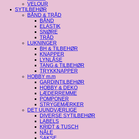
VELOUR
SYTILBEHØR
BÅND & TRÅD
BÅND
ELASTIK
SNØRE
TRÅD
LUKNINGER
BH & TILBEHØR
KNAPPER
LYNLÅSE
TANG & TILBEHØR
TRYKKNAPPER
HOBBY m.m
GARDINTILBEHØR
HOBBY & DEKO
LÆDERREMME
POMPONER
STRYGEMÆRKER
DET UUNDVÆRLIGE
DIVERSE SYTILBEHØR
LABELS
KRIDT & TUSCH
NÅLE
SAKSE