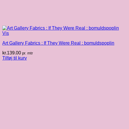
Vis
Art Gallery Fabrics : If They Were Real : bomuldspoplin
kr.
139.00
pr. mtr
Tilføj til kurv