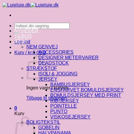
Fortsæt
til
indhold
Søg
efter:
NYHEDER
TILBUD
STOF
Log ind
NEM GENVEJ
ACCESSORIES
Kurv /
kr.
0.00
0
DESIGNER METERVARER
DEADSTOCK
STRÆKSTOF
ISOLI & JOGGING
JERSEY
BAMBUSJERSEY
Ingen varer i kurven.
ENSFARVET BOMULDSJERSEY
BOMULDSJERSEY MED PRINT
Tilbage til shoppen
RIB-JERSEY
POINTELLE
0
PUNTO
Kurv
VISKOSEJERSEY
BOLIGTEKSTIL
GOBELIN
HALVPANAMA