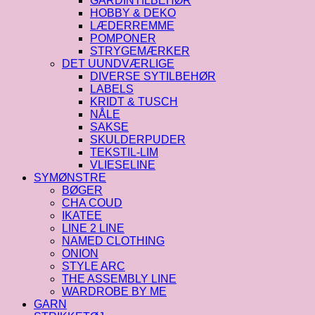
GARDINTILBEHØR
HOBBY & DEKO
LÆDERREMME
POMPONER
STRYGEMÆRKER
DET UUNDVÆRLIGE
DIVERSE SYTILBEHØR
LABELS
KRIDT & TUSCH
NÅLE
SAKSE
SKULDERPUDER
TEKSTIL-LIM
VLIESELINE
SYMØNSTRE
BØGER
CHA COUD
IKATEE
LINE 2 LINE
NAMED CLOTHING
ONION
STYLE ARC
THE ASSEMBLY LINE
WARDROBE BY ME
GARN