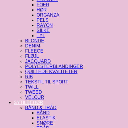
FOER
HØR
ORGANZA
PELS
RAYON
SILKE
TYL
BLONDE
DENIM
FLEECE
FLØJL
JACQUARD
POLYESTERBLANDINGER
QUILTEDE KVALITETER
RIB
TEKSTIL TIL SPORT
TWILL
TWEED
VELOUR
SYTILBEHØR
BÅND & TRÅD
BÅND
ELASTIK
SNØRE