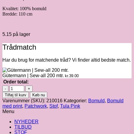
Kvalitet: 100% bomuld
Bredde: 110 cm
5.15 på lager
Trådmatch
Har du brug for matchende tråd? Vi finder altid bedste match.
Gütermann | Sew-all 200 mtr.
kr.
39.00
Order total:
Tula
Pink
Tilføj til kurv
Køb nu
|
Varenummer (SKU):
210016
Kategorier:
Bomuld
,
Bomuld
True
med print
,
Patchwork
,
Stof
,
Tula Pink
Colors
Menu
Tiny
antal
NYHEDER
TILBUD
STOF