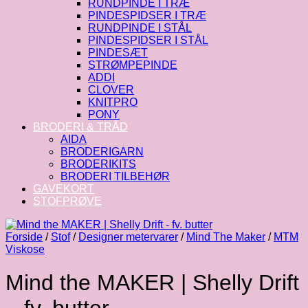
RUNDPINDE I TRÆ
PINDESPIDSER I TRÆ
RUNDPINDE I STÅL
PINDESPIDSER I STÅL
PINDESÆT
STRØMPEPINDE
ADDI
CLOVER
KNITPRO
PONY
BRODERI & TRÅD
AIDA
BRODERIGARN
BRODERIKITS
BRODERI TILBEHØR
GAVEKORT
STOFPRØVE
Forside
/
Stof
/
Designer metervarer
/
Mind The Maker
/
MTM
Viskose
Mind the MAKER | Shelly Drift