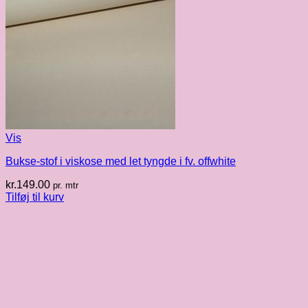
Vis
Bukse-stof i viskose med let tyngde i fv. offwhite
kr.
149.00
pr. mtr
Tilføj til kurv