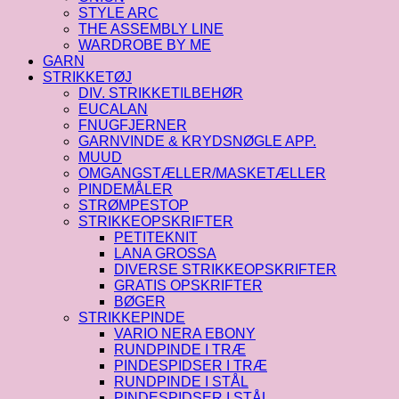
STYLE ARC
THE ASSEMBLY LINE
WARDROBE BY ME
GARN
STRIKKETØJ
DIV. STRIKKETILBEHØR
EUCALAN
FNUGFJERNER
GARNVINDE & KRYDSNØGLE APP.
MUUD
OMGANGSTÆLLER/MASKETÆLLER
PINDEMÅLER
STRØMPESTOP
STRIKKEOPSKRIFTER
PETITEKNIT
LANA GROSSA
DIVERSE STRIKKEOPSKRIFTER
GRATIS OPSKRIFTER
BØGER
STRIKKEPINDE
VARIO NERA EBONY
RUNDPINDE I TRÆ
PINDESPIDSER I TRÆ
RUNDPINDE I STÅL
PINDESPIDSER I STÅL