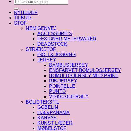
Søg
efter:
NYHEDER
TILBUD
STOF
NEM GENVEJ
ACCESSORIES
DESIGNER METERVARER
DEADSTOCK
STRÆKSTOF
ISOLI & JOGGING
JERSEY
BAMBUSJERSEY
ENSFARVET BOMULDSJERSEY
BOMULDSJERSEY MED PRINT
RIB-JERSEY
POINTELLE
PUNTO
VISKOSEJERSEY
BOLIGTEKSTIL
GOBELIN
HALVPANAMA
KANVAS
KUNST LÆDER
MØBELSTOF