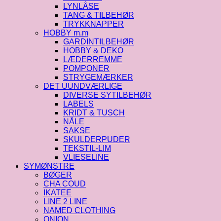
LYNLÅSE
TANG & TILBEHØR
TRYKKNAPPER
HOBBY m.m
GARDINTILBEHØR
HOBBY & DEKO
LÆDERREMME
POMPONER
STRYGEMÆRKER
DET UUNDVÆRLIGE
DIVERSE SYTILBEHØR
LABELS
KRIDT & TUSCH
NÅLE
SAKSE
SKULDERPUDER
TEKSTIL-LIM
VLIESELINE
SYMØNSTRE
BØGER
CHA COUD
IKATEE
LINE 2 LINE
NAMED CLOTHING
ONION