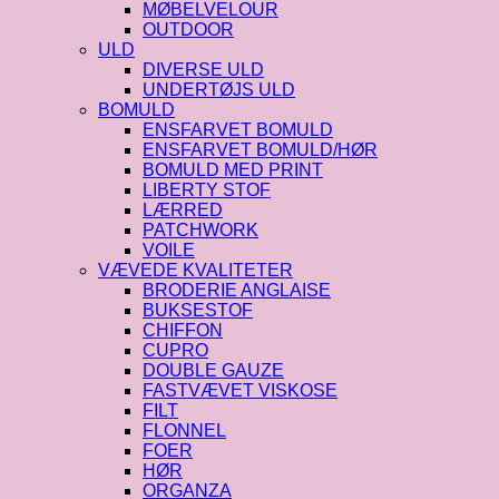
MØBELVELOUR
OUTDOOR
ULD
DIVERSE ULD
UNDERTØJS ULD
BOMULD
ENSFARVET BOMULD
ENSFARVET BOMULD/HØR
BOMULD MED PRINT
LIBERTY STOF
LÆRRED
PATCHWORK
VOILE
VÆVEDE KVALITETER
BRODERIE ANGLAISE
BUKSESTOF
CHIFFON
CUPRO
DOUBLE GAUZE
FASTVÆVET VISKOSE
FILT
FLONNEL
FOER
HØR
ORGANZA