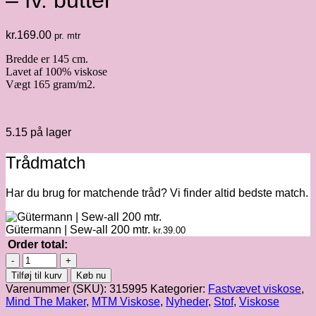
– fv. butter
kr.
169.00
pr. mtr
Bredde er 145 cm.
Lavet af 100% viskose
Vægt 165 gram/m2.
5.15 på lager
Trådmatch
Har du brug for matchende tråd? Vi finder altid bedste match.
Gütermann | Sew-all 200 mtr.
kr.
39.00
Order total:
Mind
the
Tilføj til kurv
Køb nu
MAKER
Varenummer (SKU):
315995
Kategorier:
Fastvævet viskose
,
|
Mind The Maker
,
MTM Viskose
,
Nyheder
,
Stof
,
Viskose
Shelly