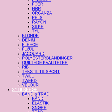
FOER
HØR
ORGANZA
PELS
RAYON
SILKE
TYL
BLONDE
DENIM
FLEECE
FLØJL
JACQUARD
POLYESTERBLANDINGER
QUILTEDE KVALITETER
RIB
TEKSTIL TIL SPORT
TWILL
TWEED
VELOUR
SYTILBEHØR
BÅND & TRÅD
BÅND
ELASTIK
SNØRE