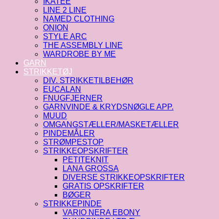
IKATEE
LINE 2 LINE
NAMED CLOTHING
ONION
STYLE ARC
THE ASSEMBLY LINE
WARDROBE BY ME
GARN
STRIKKETØJ
DIV. STRIKKETILBEHØR
EUCALAN
FNUGFJERNER
GARNVINDE & KRYDSNØGLE APP.
MUUD
OMGANGSTÆLLER/MASKETÆLLER
PINDEMÅLER
STRØMPESTOP
STRIKKEOPSKRIFTER
PETITEKNIT
LANA GROSSA
DIVERSE STRIKKEOPSKRIFTER
GRATIS OPSKRIFTER
BØGER
STRIKKEPINDE
VARIO NERA EBONY