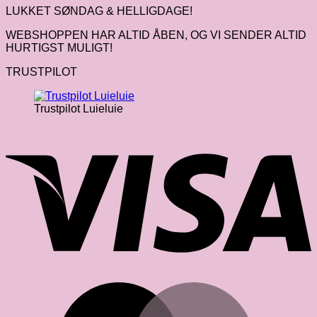
LUKKET SØNDAG & HELLIGDAGE!
WEBSHOPPEN HAR ALTID ÅBEN, OG VI SENDER ALTID
HURTIGST MULIGT!
TRUSTPILOT
Trustpilot Luieluie
V
M