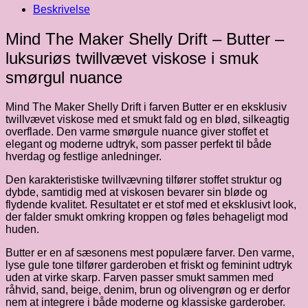
Drift
Beskrivelse
-
fv.
Mind The Maker Shelly Drift – Butter –
butter
luksuriøs twillvævet viskose i smuk
antal
smørgul nuance
Mind The Maker
Shelly Drift i farven Butter er en eksklusiv
twillvævet viskose med et smukt fald og en blød, silkeagtig
overflade. Den varme smørgule nuance giver stoffet et
elegant og moderne udtryk, som passer perfekt til både
hverdag og festlige anledninger.
Den karakteristiske twillvævning tilfører stoffet struktur og
dybde, samtidig med at viskosen bevarer sin bløde og
flydende kvalitet. Resultatet er et stof med et eksklusivt look,
der falder smukt omkring kroppen og føles behageligt mod
huden.
Butter er en af sæsonens mest populære farver. Den varme,
lyse gule tone tilfører garderoben et friskt og feminint udtryk
uden at virke skarp. Farven passer smukt sammen med
råhvid, sand, beige, denim, brun og olivengrøn og er derfor
nem at integrere i både moderne og klassiske garderober.