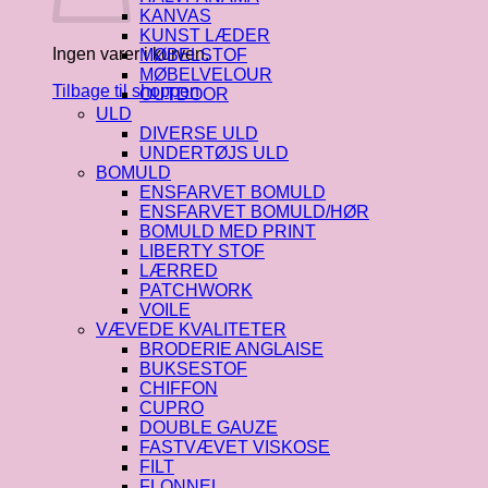
KANVAS
KUNST LÆDER
Ingen varer i kurven.
MØBELSTOF
MØBELVELOUR
Tilbage til shoppen
OUTDOOR
ULD
DIVERSE ULD
UNDERTØJS ULD
BOMULD
ENSFARVET BOMULD
ENSFARVET BOMULD/HØR
BOMULD MED PRINT
LIBERTY STOF
LÆRRED
PATCHWORK
VOILE
VÆVEDE KVALITETER
BRODERIE ANGLAISE
BUKSESTOF
CHIFFON
CUPRO
DOUBLE GAUZE
FASTVÆVET VISKOSE
FILT
FLONNEL