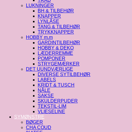
TRÅD
LUKNINGER
BH & TILBEHØR
KNAPPER
LYNLÅSE
TANG & TILBEHØR
TRYKKNAPPER
HOBBY m.m
GARDINTILBEHØR
HOBBY & DEKO
LÆDERREMME
POMPONER
STRYGEMÆRKER
DET UUNDVÆRLIGE
DIVERSE SYTILBEHØR
LABELS
KRIDT & TUSCH
NÅLE
SAKSE
SKULDERPUDER
TEKSTIL-LIM
VLIESELINE
SYMØNSTRE
BØGER
CHA COUD