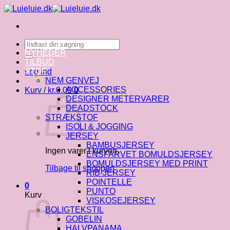
Fortsæt
til
indhold
Søg
efter:
NYHEDER
TILBUD
STOF
Log ind
NEM GENVEJ
ACCESSORIES
Kurv /
kr.
0.00
0
DESIGNER METERVARER
DEADSTOCK
STRÆKSTOF
ISOLI & JOGGING
JERSEY
BAMBUSJERSEY
Ingen varer i kurven.
ENSFARVET BOMULDSJERSEY
BOMULDSJERSEY MED PRINT
Tilbage til shoppen
RIB-JERSEY
POINTELLE
0
PUNTO
Kurv
VISKOSEJERSEY
BOLIGTEKSTIL
GOBELIN
HALVPANAMA