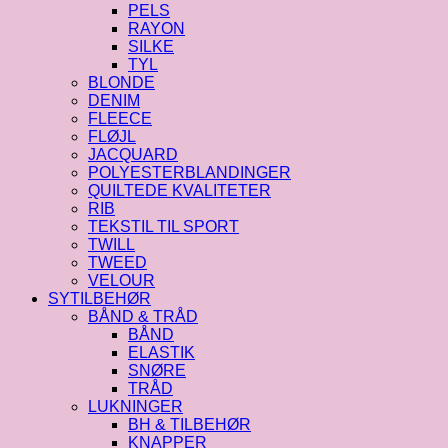
PELS
RAYON
SILKE
TYL
BLONDE
DENIM
FLEECE
FLØJL
JACQUARD
POLYESTERBLANDINGER
QUILTEDE KVALITETER
RIB
TEKSTIL TIL SPORT
TWILL
TWEED
VELOUR
SYTILBEHØR
BÅND & TRÅD
BÅND
ELASTIK
SNØRE
TRÅD
LUKNINGER
BH & TILBEHØR
KNAPPER