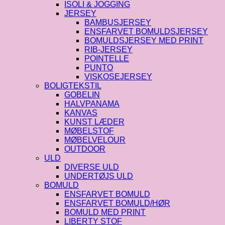
ISOLI & JOGGING
JERSEY
BAMBUSJERSEY
ENSFARVET BOMULDSJERSEY
BOMULDSJERSEY MED PRINT
RIB-JERSEY
POINTELLE
PUNTO
VISKOSEJERSEY
BOLIGTEKSTIL
GOBELIN
HALVPANAMA
KANVAS
KUNST LÆDER
MØBELSTOF
MØBELVELOUR
OUTDOOR
ULD
DIVERSE ULD
UNDERTØJS ULD
BOMULD
ENSFARVET BOMULD
ENSFARVET BOMULD/HØR
BOMULD MED PRINT
LIBERTY STOF