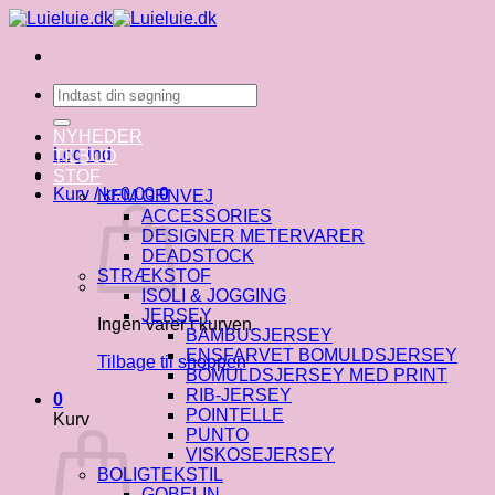
Fortsæt
til
indhold
Søg
efter:
NYHEDER
Log ind
TILBUD
STOF
Kurv /
kr.
0.00
0
NEM GENVEJ
ACCESSORIES
DESIGNER METERVARER
DEADSTOCK
STRÆKSTOF
ISOLI & JOGGING
JERSEY
Ingen varer i kurven.
BAMBUSJERSEY
ENSFARVET BOMULDSJERSEY
Tilbage til shoppen
BOMULDSJERSEY MED PRINT
RIB-JERSEY
0
POINTELLE
Kurv
PUNTO
VISKOSEJERSEY
BOLIGTEKSTIL
GOBELIN