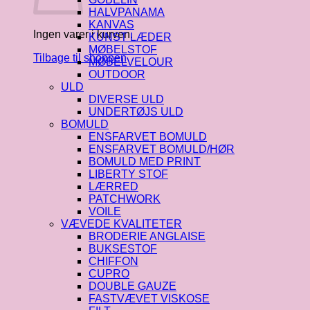
HALVPANAMA
KANVAS
Ingen varer i kurven.
KUNST LÆDER
MØBELSTOF
Tilbage til shoppen
MØBELVELOUR
OUTDOOR
ULD
DIVERSE ULD
UNDERTØJS ULD
BOMULD
ENSFARVET BOMULD
ENSFARVET BOMULD/HØR
BOMULD MED PRINT
LIBERTY STOF
LÆRRED
PATCHWORK
VOILE
VÆVEDE KVALITETER
BRODERIE ANGLAISE
BUKSESTOF
CHIFFON
CUPRO
DOUBLE GAUZE
FASTVÆVET VISKOSE