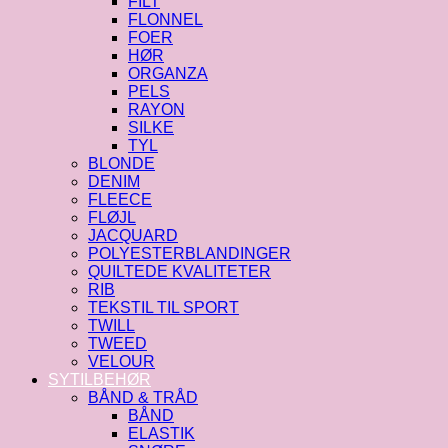
FILT
FLONNEL
FOER
HØR
ORGANZA
PELS
RAYON
SILKE
TYL
BLONDE
DENIM
FLEECE
FLØJL
JACQUARD
POLYESTERBLANDINGER
QUILTEDE KVALITETER
RIB
TEKSTIL TIL SPORT
TWILL
TWEED
VELOUR
SYTILBEHØR
BÅND & TRÅD
BÅND
ELASTIK