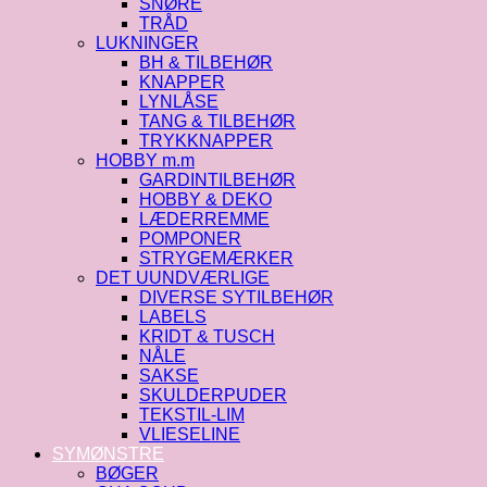
SNØRE
TRÅD
LUKNINGER
BH & TILBEHØR
KNAPPER
LYNLÅSE
TANG & TILBEHØR
TRYKKNAPPER
HOBBY m.m
GARDINTILBEHØR
HOBBY & DEKO
LÆDERREMME
POMPONER
STRYGEMÆRKER
DET UUNDVÆRLIGE
DIVERSE SYTILBEHØR
LABELS
KRIDT & TUSCH
NÅLE
SAKSE
SKULDERPUDER
TEKSTIL-LIM
VLIESELINE
SYMØNSTRE
BØGER