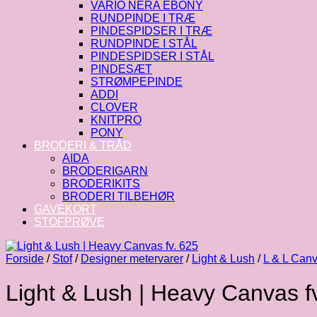
VARIO NERA EBONY
RUNDPINDE I TRÆ
PINDESPIDSER I TRÆ
RUNDPINDE I STÅL
PINDESPIDSER I STÅL
PINDESÆT
STRØMPEPINDE
ADDI
CLOVER
KNITPRO
PONY
BRODERI & TRÅD
AIDA
BRODERIGARN
BRODERIKITS
BRODERI TILBEHØR
GAVEKORT
STOFPRØVE
Forside
/
Stof
/
Designer metervarer
/
Light & Lush
/
L & L Can
Light & Lush | Heavy Canvas f