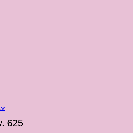
vas
v. 625