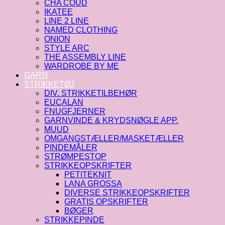
CHA COUD
IKATEE
LINE 2 LINE
NAMED CLOTHING
ONION
STYLE ARC
THE ASSEMBLY LINE
WARDROBE BY ME
GARN
STRIKKETØJ
DIV. STRIKKETILBEHØR
EUCALAN
FNUGFJERNER
GARNVINDE & KRYDSNØGLE APP.
MUUD
OMGANGSTÆLLER/MASKETÆLLER
PINDEMÅLER
STRØMPESTOP
STRIKKEOPSKRIFTER
PETITEKNIT
LANA GROSSA
DIVERSE STRIKKEOPSKRIFTER
GRATIS OPSKRIFTER
BØGER
STRIKKEPINDE