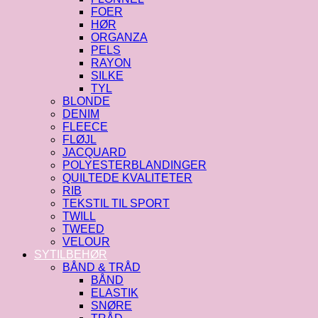
FOER
HØR
ORGANZA
PELS
RAYON
SILKE
TYL
BLONDE
DENIM
FLEECE
FLØJL
JACQUARD
POLYESTERBLANDINGER
QUILTEDE KVALITETER
RIB
TEKSTIL TIL SPORT
TWILL
TWEED
VELOUR
SYTILBEHØR
BÅND & TRÅD
BÅND
ELASTIK
SNØRE