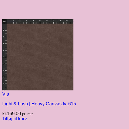
Vis
Light & Lush | Heavy Canvas fv. 615
kr.
169.00
pr. mtr
Tilføj til kurv