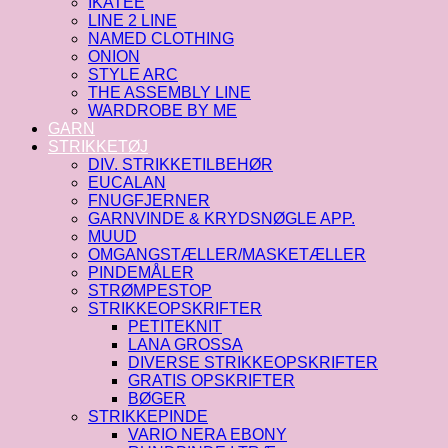
IKATEE
LINE 2 LINE
NAMED CLOTHING
ONION
STYLE ARC
THE ASSEMBLY LINE
WARDROBE BY ME
GARN
STRIKKETØJ
DIV. STRIKKETILBEHØR
EUCALAN
FNUGFJERNER
GARNVINDE & KRYDSNØGLE APP.
MUUD
OMGANGSTÆLLER/MASKETÆLLER
PINDEMÅLER
STRØMPESTOP
STRIKKEOPSKRIFTER
PETITEKNIT
LANA GROSSA
DIVERSE STRIKKEOPSKRIFTER
GRATIS OPSKRIFTER
BØGER
STRIKKEPINDE
VARIO NERA EBONY