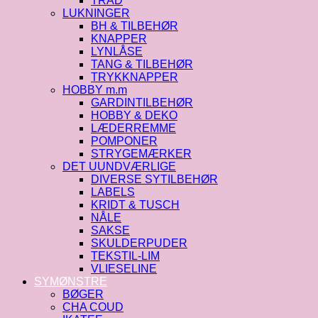
TRÅD
LUKNINGER
BH & TILBEHØR
KNAPPER
LYNLÅSE
TANG & TILBEHØR
TRYKKNAPPER
HOBBY m.m
GARDINTILBEHØR
HOBBY & DEKO
LÆDERREMME
POMPONER
STRYGEMÆRKER
DET UUNDVÆRLIGE
DIVERSE SYTILBEHØR
LABELS
KRIDT & TUSCH
NÅLE
SAKSE
SKULDERPUDER
TEKSTIL-LIM
VLIESELINE
SYMØNSTRE
BØGER
CHA COUD