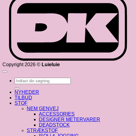
Copyright 2026 ©
Luieluie
Søg
efter:
NYHEDER
TILBUD
STOF
NEM GENVEJ
ACCESSORIES
DESIGNER METERVARER
DEADSTOCK
STRÆKSTOF
ISOLI & JOGGING