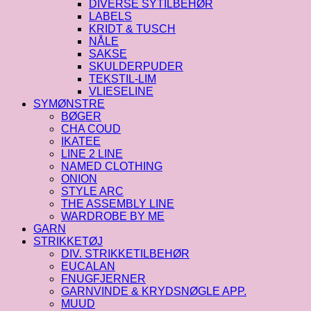
DIVERSE SYTILBEHØR
LABELS
KRIDT & TUSCH
NÅLE
SAKSE
SKULDERPUDER
TEKSTIL-LIM
VLIESELINE
SYMØNSTRE
BØGER
CHA COUD
IKATEE
LINE 2 LINE
NAMED CLOTHING
ONION
STYLE ARC
THE ASSEMBLY LINE
WARDROBE BY ME
GARN
STRIKKETØJ
DIV. STRIKKETILBEHØR
EUCALAN
FNUGFJERNER
GARNVINDE & KRYDSNØGLE APP.
MUUD