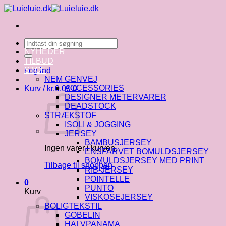
Fortsæt
til
indhold
Søg
efter:
NYHEDER
TILBUD
STOF
Log ind
NEM GENVEJ
ACCESSORIES
Kurv /
kr.
0.00
0
DESIGNER METERVARER
DEADSTOCK
STRÆKSTOF
ISOLI & JOGGING
JERSEY
BAMBUSJERSEY
Ingen varer i kurven.
ENSFARVET BOMULDSJERSEY
BOMULDSJERSEY MED PRINT
Tilbage til shoppen
RIB-JERSEY
POINTELLE
0
PUNTO
Kurv
VISKOSEJERSEY
BOLIGTEKSTIL
GOBELIN
HALVPANAMA