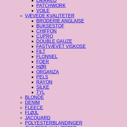
LÆRRED
PATCHWORK
VOILE
VÆVEDE KVALITETER
BRODERIE ANGLAISE
BUKSESTOF
CHIFFON
CUPRO
DOUBLE GAUZE
FASTVÆVET VISKOSE
FILT
FLONNEL
FOER
HØR
ORGANZA
PELS
RAYON
SILKE
TYL
BLONDE
DENIM
FLEECE
FLØJL
JACQUARD
POLYESTERBLANDINGER