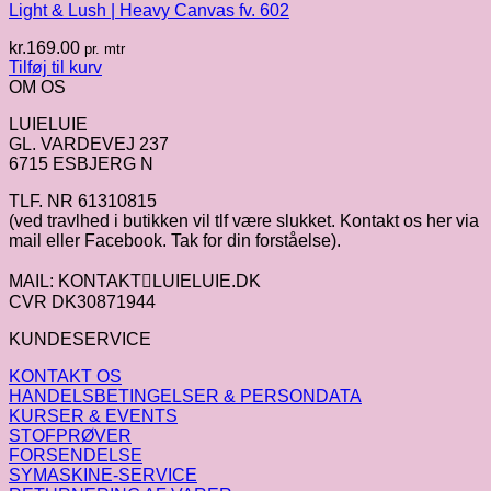
Light & Lush | Heavy Canvas fv. 602
kr.
169.00
pr. mtr
Tilføj til kurv
OM OS
LUIELUIE
GL. VARDEVEJ 237
6715 ESBJERG N
TLF. NR 61310815
(ved travlhed i butikken vil tlf være slukket. Kontakt os her via
mail eller Facebook. Tak for din forståelse).
MAIL: KONTAKTLUIELUIE.DK
CVR DK30871944
KUNDESERVICE
KONTAKT OS
HANDELSBETINGELSER & PERSONDATA
KURSER & EVENTS
STOFPRØVER
FORSENDELSE
SYMASKINE-SERVICE