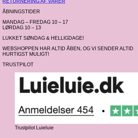
RETURNERING AF VARER
ÅBNINGSTIDER
MANDAG – FREDAG 10 – 17
LØRDAG 10 – 13
LUKKET SØNDAG & HELLIGDAGE!
WEBSHOPPEN HAR ALTID ÅBEN, OG VI SENDER ALTID
HURTIGST MULIGT!
TRUSTPILOT
Trustpilot Luieluie
V