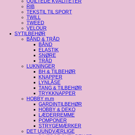
QUILTEDE KVALITETER
RIB
TEKSTIL TIL SPORT
TWILL
TWEED
VELOUR
SYTILBEHØR
BÅND & TRÅD
BÅND
ELASTIK
SNØRE
TRÅD
LUKNINGER
BH & TILBEHØR
KNAPPER
LYNLÅSE
TANG & TILBEHØR
TRYKKNAPPER
HOBBY m.m
GARDINTILBEHØR
HOBBY & DEKO
LÆDERREMME
POMPONER
STRYGEMÆRKER
DET UUNDVÆRLIGE