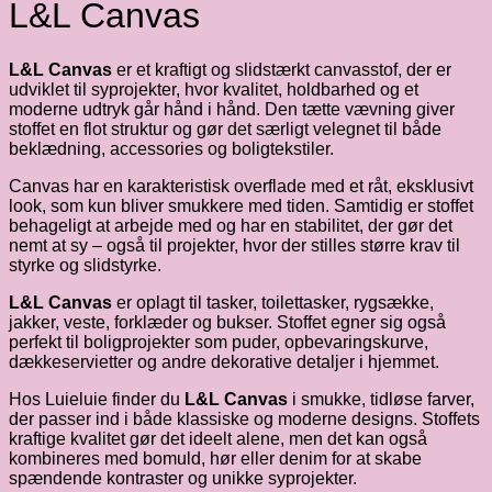
L&L Canvas
L&L Canvas
er et kraftigt og slidstærkt canvasstof, der er
udviklet til syprojekter, hvor kvalitet, holdbarhed og et
moderne udtryk går hånd i hånd. Den tætte vævning giver
stoffet en flot struktur og gør det særligt velegnet til både
beklædning, accessories og boligtekstiler.
Canvas har en karakteristisk overflade med et råt, eksklusivt
look, som kun bliver smukkere med tiden. Samtidig er stoffet
behageligt at arbejde med og har en stabilitet, der gør det
nemt at sy – også til projekter, hvor der stilles større krav til
styrke og slidstyrke.
L&L Canvas
er oplagt til tasker, toilettasker, rygsække,
jakker, veste, forklæder og bukser. Stoffet egner sig også
perfekt til boligprojekter som puder, opbevaringskurve,
dækkeservietter og andre dekorative detaljer i hjemmet.
Hos Luieluie finder du
L&L Canvas
i smukke, tidløse farver,
der passer ind i både klassiske og moderne designs. Stoffets
kraftige kvalitet gør det ideelt alene, men det kan også
kombineres med bomuld, hør eller denim for at skabe
spændende kontraster og unikke syprojekter.