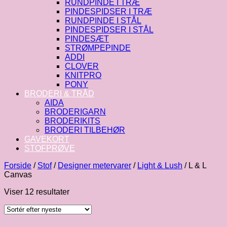
RUNDPINDE I TRÆ
PINDESPIDSER I TRÆ
RUNDPINDE I STÅL
PINDESPIDSER I STÅL
PINDESÆT
STRØMPEPINDE
ADDI
CLOVER
KNITPRO
PONY
BRODERI & TRÅD
AIDA
BRODERIGARN
BRODERIKITS
BRODERI TILBEHØR
GAVEKORT
STOFPRØVE
Forside
/
Stof
/
Designer metervarer
/
Light & Lush
/
L & L
Canvas
Sorteret
Viser 12 resultater
efter
seneste