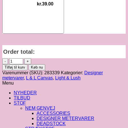
kr.
39.00
Order total:
Light
&
Tilføj til kurv
Køb nu
Lush
Varenummer (SKU):
283339
Kategorier:
Designer
|
metervarer
,
L & L Canvas
,
Light & Lush
Heavy
Menu
Canvas
fv.
NYHEDER
610
TILBUD
antal
STOF
NEM GENVEJ
ACCESSORIES
DESIGNER METERVARER
DEADSTOCK