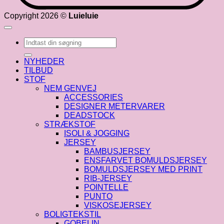
Copyright 2026 ©
Luieluie
Søg
efter:
NYHEDER
TILBUD
STOF
NEM GENVEJ
ACCESSORIES
DESIGNER METERVARER
DEADSTOCK
STRÆKSTOF
ISOLI & JOGGING
JERSEY
BAMBUSJERSEY
ENSFARVET BOMULDSJERSEY
BOMULDSJERSEY MED PRINT
RIB-JERSEY
POINTELLE
PUNTO
VISKOSEJERSEY
BOLIGTEKSTIL
GOBELIN