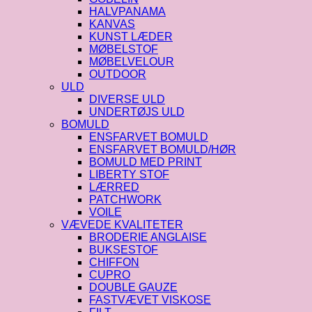
HALVPANAMA
KANVAS
KUNST LÆDER
MØBELSTOF
MØBELVELOUR
OUTDOOR
ULD
DIVERSE ULD
UNDERTØJS ULD
BOMULD
ENSFARVET BOMULD
ENSFARVET BOMULD/HØR
BOMULD MED PRINT
LIBERTY STOF
LÆRRED
PATCHWORK
VOILE
VÆVEDE KVALITETER
BRODERIE ANGLAISE
BUKSESTOF
CHIFFON
CUPRO
DOUBLE GAUZE
FASTVÆVET VISKOSE