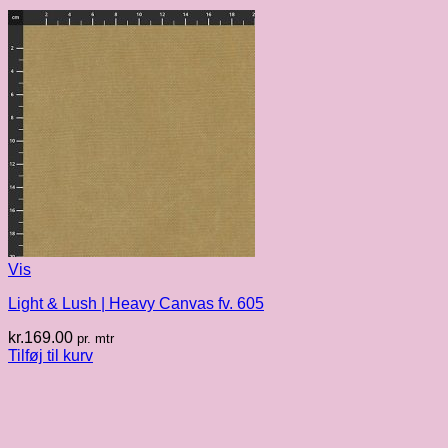
Vis
Light & Lush | Heavy Canvas fv. 605
kr.
169.00
pr. mtr
Tilføj til kurv