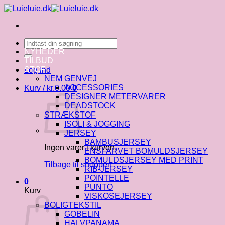
Fortsæt
til
indhold
Søg
efter:
NYHEDER
TILBUD
STOF
Log ind
NEM GENVEJ
ACCESSORIES
Kurv /
kr.
0.00
0
DESIGNER METERVARER
DEADSTOCK
STRÆKSTOF
ISOLI & JOGGING
JERSEY
BAMBUSJERSEY
Ingen varer i kurven.
ENSFARVET BOMULDSJERSEY
BOMULDSJERSEY MED PRINT
Tilbage til shoppen
RIB-JERSEY
POINTELLE
0
PUNTO
Kurv
VISKOSEJERSEY
BOLIGTEKSTIL
GOBELIN
HALVPANAMA