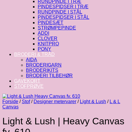
RUNDPINDE I TRÆ
PINDESPIDSER I TRÆ
RUNDPINDE I STÅL
PINDESPIDSER I STÅL
PINDESÆT
STRØMPEPINDE
ADDI
CLOVER
KNITPRO
PONY
BRODERI & TRÅD
AIDA
BRODERIGARN
BRODERIKITS
BRODERI TILBEHØR
GAVEKORT
STOFPRØVE
Forside
/
Stof
/
Designer metervarer
/
Light & Lush
/
L & L
Canvas
Light & Lush | Heavy Canvas