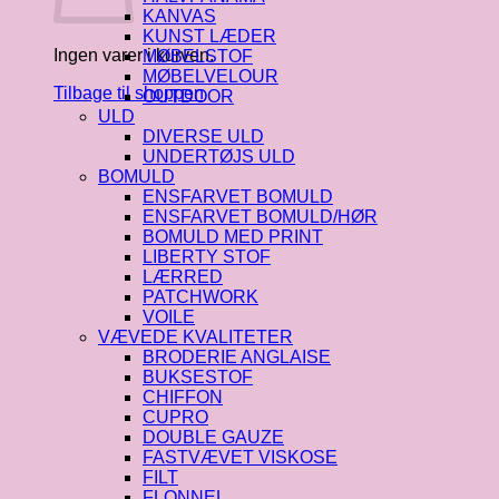
KANVAS
KUNST LÆDER
Ingen varer i kurven.
MØBELSTOF
MØBELVELOUR
Tilbage til shoppen
OUTDOOR
ULD
DIVERSE ULD
UNDERTØJS ULD
BOMULD
ENSFARVET BOMULD
ENSFARVET BOMULD/HØR
BOMULD MED PRINT
LIBERTY STOF
LÆRRED
PATCHWORK
VOILE
VÆVEDE KVALITETER
BRODERIE ANGLAISE
BUKSESTOF
CHIFFON
CUPRO
DOUBLE GAUZE
FASTVÆVET VISKOSE
FILT
FLONNEL