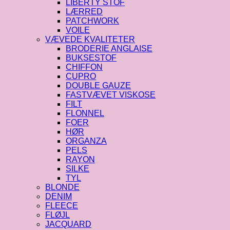
LIBERTY STOF
LÆRRED
PATCHWORK
VOILE
VÆVEDE KVALITETER
BRODERIE ANGLAISE
BUKSESTOF
CHIFFON
CUPRO
DOUBLE GAUZE
FASTVÆVET VISKOSE
FILT
FLONNEL
FOER
HØR
ORGANZA
PELS
RAYON
SILKE
TYL
BLONDE
DENIM
FLEECE
FLØJL
JACQUARD