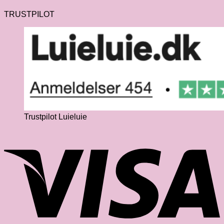
TRUSTPILOT
Trustpilot Luieluie
V