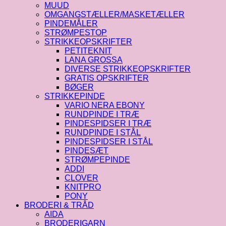
MUUD
OMGANGSTÆLLER/MASKETÆLLER
PINDEMÅLER
STRØMPESTOP
STRIKKEOPSKRIFTER
PETITEKNIT
LANA GROSSA
DIVERSE STRIKKEOPSKRIFTER
GRATIS OPSKRIFTER
BØGER
STRIKKEPINDE
VARIO NERA EBONY
RUNDPINDE I TRÆ
PINDESPIDSER I TRÆ
RUNDPINDE I STÅL
PINDESPIDSER I STÅL
PINDESÆT
STRØMPEPINDE
ADDI
CLOVER
KNITPRO
PONY
BRODERI & TRÅD
AIDA
BRODERIGARN