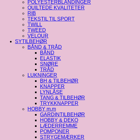
POLYESTERBLANDINGER
QUILTEDE KVALITETER
RIB
TEKSTIL TIL SPORT
TWILL
TWEED
VELOUR
SYTILBEHØR
BÅND & TRÅD
BÅND
ELASTIK
SNØRE
TRÅD
LUKNINGER
BH & TILBEHØR
KNAPPER
LYNLÅSE
TANG & TILBEHØR
TRYKKNAPPER
HOBBY m.m
GARDINTILBEHØR
HOBBY & DEKO
LÆDERREMME
POMPONER
STRYGEMÆRKER