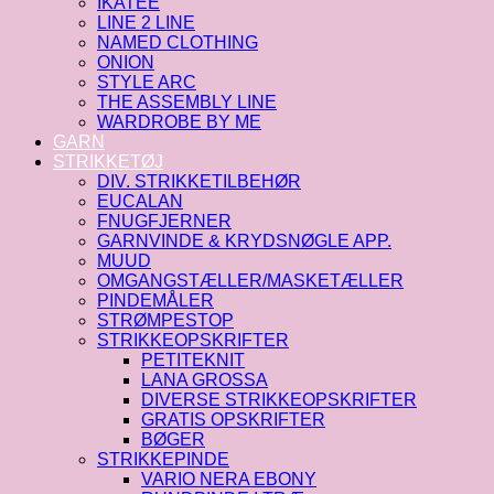
IKATEE
LINE 2 LINE
NAMED CLOTHING
ONION
STYLE ARC
THE ASSEMBLY LINE
WARDROBE BY ME
GARN
STRIKKETØJ
DIV. STRIKKETILBEHØR
EUCALAN
FNUGFJERNER
GARNVINDE & KRYDSNØGLE APP.
MUUD
OMGANGSTÆLLER/MASKETÆLLER
PINDEMÅLER
STRØMPESTOP
STRIKKEOPSKRIFTER
PETITEKNIT
LANA GROSSA
DIVERSE STRIKKEOPSKRIFTER
GRATIS OPSKRIFTER
BØGER
STRIKKEPINDE
VARIO NERA EBONY