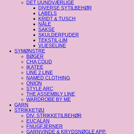
DET UUNDVÆRLIGE
DIVERSE SYTILBEHØR
LABELS
KRIDT & TUSCH
NÅLE
SAKSE
SKULDERPUDER
TEKSTIL-LIM
VLIESELINE
SYMØNSTRE
BØGER
CHA COUD
IKATEE
LINE 2 LINE
NAMED CLOTHING
ONION
STYLE ARC
THE ASSEMBLY LINE
WARDROBE BY ME
GARN
STRIKKETØJ
DIV. STRIKKETILBEHØR
EUCALAN
FNUGFJERNER
GARNVINDE & KRYDSNØGLE APP.