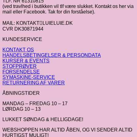
TLF. NR 61310815
(ved travlhed i butikken vil tlf være slukket. Kontakt os her via
mail eller Facebook. Tak for din forståelse).
MAIL: KONTAKTLUIELUIE.DK
CVR DK30871944
KUNDESERVICE
KONTAKT OS
HANDELSBETINGELSER & PERSONDATA
KURSER & EVENTS
STOFPRØVER
FORSENDELSE
SYMASKINE-SERVICE
RETURNERING AF VARER
ÅBNINGSTIDER
MANDAG – FREDAG 10 – 17
LØRDAG 10 – 13
LUKKET SØNDAG & HELLIGDAGE!
WEBSHOPPEN HAR ALTID ÅBEN, OG VI SENDER ALTID
HURTIGST MULIGT!