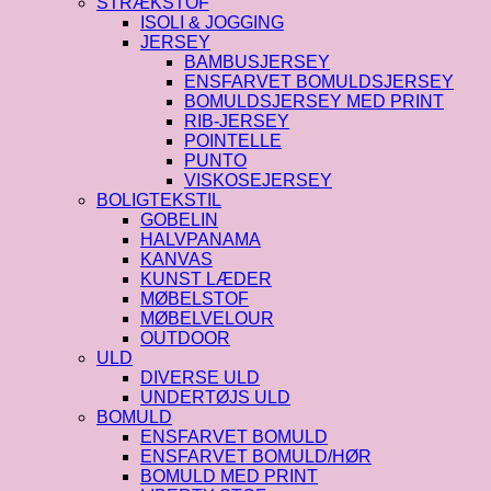
STRÆKSTOF
ISOLI & JOGGING
JERSEY
BAMBUSJERSEY
ENSFARVET BOMULDSJERSEY
BOMULDSJERSEY MED PRINT
RIB-JERSEY
POINTELLE
PUNTO
VISKOSEJERSEY
BOLIGTEKSTIL
GOBELIN
HALVPANAMA
KANVAS
KUNST LÆDER
MØBELSTOF
MØBELVELOUR
OUTDOOR
ULD
DIVERSE ULD
UNDERTØJS ULD
BOMULD
ENSFARVET BOMULD
ENSFARVET BOMULD/HØR
BOMULD MED PRINT