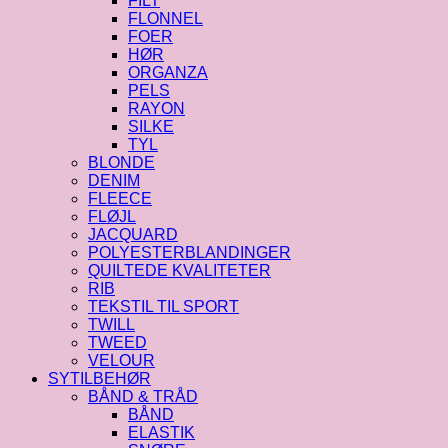
FILT
FLONNEL
FOER
HØR
ORGANZA
PELS
RAYON
SILKE
TYL
BLONDE
DENIM
FLEECE
FLØJL
JACQUARD
POLYESTERBLANDINGER
QUILTEDE KVALITETER
RIB
TEKSTIL TIL SPORT
TWILL
TWEED
VELOUR
SYTILBEHØR
BÅND & TRÅD
BÅND
ELASTIK