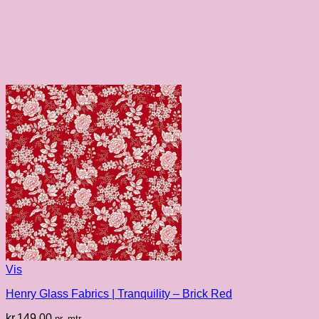
Vis
Henry Glass Fabrics | Tranquility – Brick Red
kr.
149.00
pr. mtr