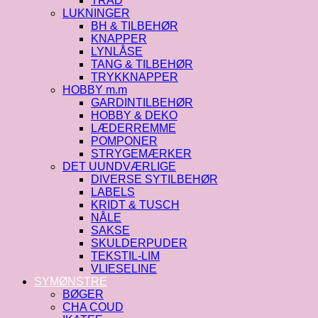
TRÅD
LUKNINGER
BH & TILBEHØR
KNAPPER
LYNLÅSE
TANG & TILBEHØR
TRYKKNAPPER
HOBBY m.m
GARDINTILBEHØR
HOBBY & DEKO
LÆDERREMME
POMPONER
STRYGEMÆRKER
DET UUNDVÆRLIGE
DIVERSE SYTILBEHØR
LABELS
KRIDT & TUSCH
NÅLE
SAKSE
SKULDERPUDER
TEKSTIL-LIM
VLIESELINE
SYMØNSTRE
BØGER
CHA COUD