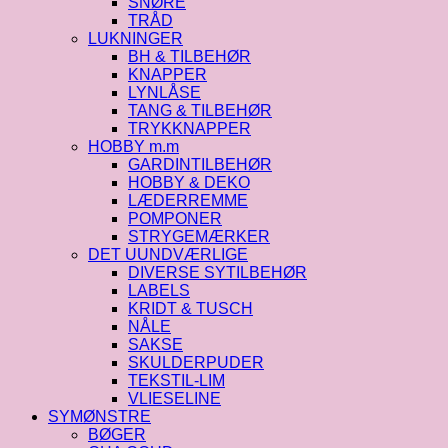
SNØRE
TRÅD
LUKNINGER
BH & TILBEHØR
KNAPPER
LYNLÅSE
TANG & TILBEHØR
TRYKKNAPPER
HOBBY m.m
GARDINTILBEHØR
HOBBY & DEKO
LÆDERREMME
POMPONER
STRYGEMÆRKER
DET UUNDVÆRLIGE
DIVERSE SYTILBEHØR
LABELS
KRIDT & TUSCH
NÅLE
SAKSE
SKULDERPUDER
TEKSTIL-LIM
VLIESELINE
SYMØNSTRE
BØGER