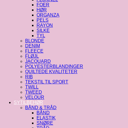
FOER
HØR
ORGANZA
PELS
RAYON
SILKE
TYL
BLONDE
DENIM
FLEECE
FLØJL
JACQUARD
POLYESTERBLANDINGER
QUILTEDE KVALITETER
RIB
TEKSTIL TIL SPORT
TWILL
TWEED
VELOUR
SYTILBEHØR
BÅND & TRÅD
BÅND
ELASTIK
SNØRE