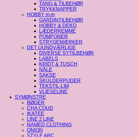
TANG & TILBEHØR
TRYKKNAPPER
HOBBY m.m
GARDINTILBEHØR
HOBBY & DEKO
LÆDERREMME
POMPONER
STRYGEMÆRKER
DET UUNDVÆRLIGE
DIVERSE SYTILBEHØR
LABELS
KRIDT & TUSCH
NÅLE
SAKSE
SKULDERPUDER
TEKSTIL-LIM
VLIESELINE
SYMØNSTRE
BØGER
CHA COUD
IKATEE
LINE 2 LINE
NAMED CLOTHING
ONION
STYLE ARC