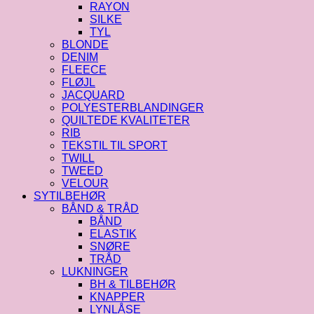
RAYON
SILKE
TYL
BLONDE
DENIM
FLEECE
FLØJL
JACQUARD
POLYESTERBLANDINGER
QUILTEDE KVALITETER
RIB
TEKSTIL TIL SPORT
TWILL
TWEED
VELOUR
SYTILBEHØR
BÅND & TRÅD
BÅND
ELASTIK
SNØRE
TRÅD
LUKNINGER
BH & TILBEHØR
KNAPPER
LYNLÅSE