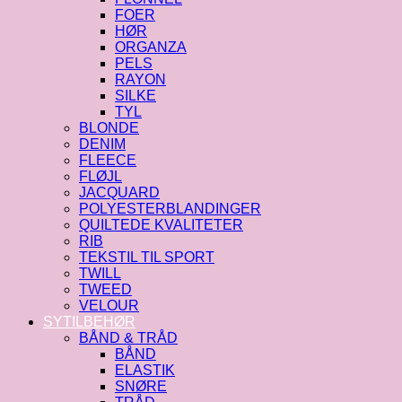
FOER
HØR
ORGANZA
PELS
RAYON
SILKE
TYL
BLONDE
DENIM
FLEECE
FLØJL
JACQUARD
POLYESTERBLANDINGER
QUILTEDE KVALITETER
RIB
TEKSTIL TIL SPORT
TWILL
TWEED
VELOUR
SYTILBEHØR
BÅND & TRÅD
BÅND
ELASTIK
SNØRE