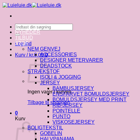
Fortsæt
til
indhold
Søg
efter:
NYHEDER
TILBUD
STOF
Log ind
NEM GENVEJ
ACCESSORIES
Kurv /
kr.
0.00
0
DESIGNER METERVARER
DEADSTOCK
STRÆKSTOF
ISOLI & JOGGING
JERSEY
BAMBUSJERSEY
Ingen varer i kurven.
ENSFARVET BOMULDSJERSEY
BOMULDSJERSEY MED PRINT
Tilbage til shoppen
RIB-JERSEY
POINTELLE
0
PUNTO
Kurv
VISKOSEJERSEY
BOLIGTEKSTIL
GOBELIN
HALVPANAMA