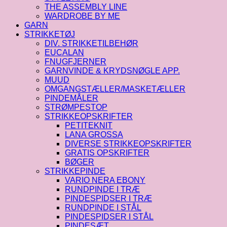
THE ASSEMBLY LINE
WARDROBE BY ME
GARN
STRIKKETØJ
DIV. STRIKKETILBEHØR
EUCALAN
FNUGFJERNER
GARNVINDE & KRYDSNØGLE APP.
MUUD
OMGANGSTÆLLER/MASKETÆLLER
PINDEMÅLER
STRØMPESTOP
STRIKKEOPSKRIFTER
PETITEKNIT
LANA GROSSA
DIVERSE STRIKKEOPSKRIFTER
GRATIS OPSKRIFTER
BØGER
STRIKKEPINDE
VARIO NERA EBONY
RUNDPINDE I TRÆ
PINDESPIDSER I TRÆ
RUNDPINDE I STÅL
PINDESPIDSER I STÅL
PINDESÆT