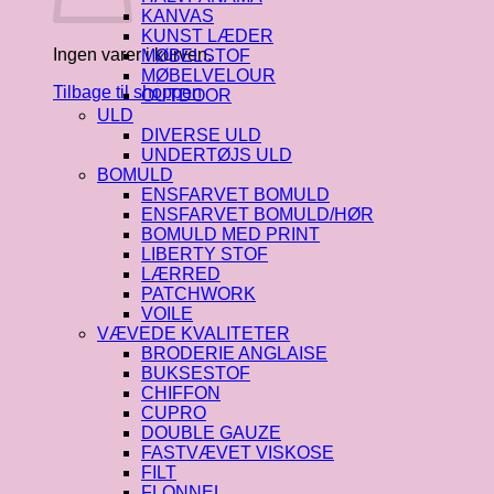
KANVAS
KUNST LÆDER
Ingen varer i kurven.
MØBELSTOF
MØBELVELOUR
Tilbage til shoppen
OUTDOOR
ULD
DIVERSE ULD
UNDERTØJS ULD
BOMULD
ENSFARVET BOMULD
ENSFARVET BOMULD/HØR
BOMULD MED PRINT
LIBERTY STOF
LÆRRED
PATCHWORK
VOILE
VÆVEDE KVALITETER
BRODERIE ANGLAISE
BUKSESTOF
CHIFFON
CUPRO
DOUBLE GAUZE
FASTVÆVET VISKOSE
FILT
FLONNEL