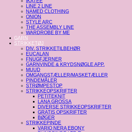
IKATEE
LINE 2 LINE
NAMED CLOTHING
ONION
STYLE ARC
THE ASSEMBLY LINE
WARDROBE BY ME
GARN
STRIKKETØJ
DIV. STRIKKETILBEHØR
EUCALAN
FNUGFJERNER
GARNVINDE & KRYDSNØGLE APP.
MUUD
OMGANGSTÆLLER/MASKETÆLLER
PINDEMÅLER
STRØMPESTOP
STRIKKEOPSKRIFTER
PETITEKNIT
LANA GROSSA
DIVERSE STRIKKEOPSKRIFTER
GRATIS OPSKRIFTER
BØGER
STRIKKEPINDE
VARIO NERA EBONY