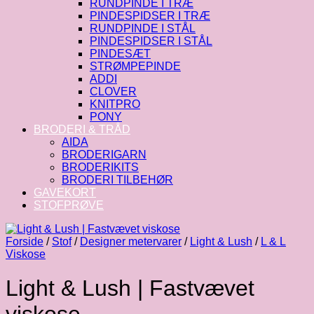
RUNDPINDE I TRÆ
PINDESPIDSER I TRÆ
RUNDPINDE I STÅL
PINDESPIDSER I STÅL
PINDESÆT
STRØMPEPINDE
ADDI
CLOVER
KNITPRO
PONY
BRODERI & TRÅD
AIDA
BRODERIGARN
BRODERIKITS
BRODERI TILBEHØR
GAVEKORT
STOFPRØVE
Forside
/
Stof
/
Designer metervarer
/
Light & Lush
/
L & L
Viskose
Light & Lush | Fastvævet