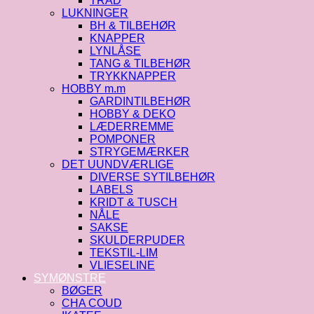
TRÅD
LUKNINGER
BH & TILBEHØR
KNAPPER
LYNLÅSE
TANG & TILBEHØR
TRYKKNAPPER
HOBBY m.m
GARDINTILBEHØR
HOBBY & DEKO
LÆDERREMME
POMPONER
STRYGEMÆRKER
DET UUNDVÆRLIGE
DIVERSE SYTILBEHØR
LABELS
KRIDT & TUSCH
NÅLE
SAKSE
SKULDERPUDER
TEKSTIL-LIM
VLIESELINE
SYMØNSTRE
BØGER
CHA COUD