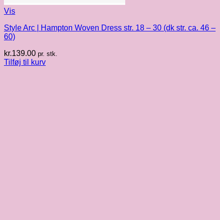
Vis
Style Arc | Hampton Woven Dress str. 18 – 30 (dk str. ca. 46 –
60)
kr.
139.00
pr. stk.
Tilføj til kurv