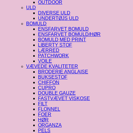
OUTDOOR
ULD
DIVERSE ULD
UNDERTØJS ULD
BOMULD
ENSFARVET BOMULD
ENSFARVET BOMULD/HØR
BOMULD MED PRINT
LIBERTY STOF
LÆRRED
PATCHWORK
VOILE
VÆVEDE KVALITETER
BRODERIE ANGLAISE
BUKSESTOF
CHIFFON
CUPRO
DOUBLE GAUZE
FASTVÆVET VISKOSE
FILT
FLONNEL
FOER
HØR
ORGANZA
PELS