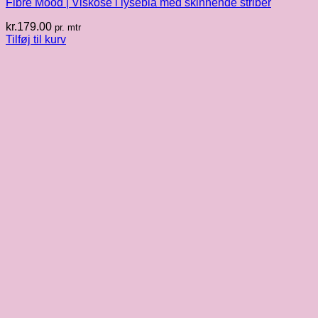
Fibre Mood | Viskose i lyseblå med skinnende striber
kr.
179.00
pr. mtr
Tilføj til kurv