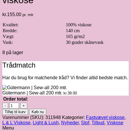
viskose
kr.
155.00
pr. mtr
Kvalitet:
100% viskose
Bredde:
140 cm
Vægt:
165 gr/m2
Vask:
30 grader skånevask
8 på lager
Trådmatch
Har du brug for matchende tråd? Vi finder altid bedste match.
Gütermann | Sew-all 200 mtr.
kr.
39.00
Order total:
Light
&
Tilføj til kurv
Køb nu
Lush
Varenummer (SKU):
311948
Kategorier:
Fastvævet viskose
,
|
L & L Viskose
,
Light & Lush
,
Nyheder
,
Stof
,
Tilbud
,
Viskose
Fastvævet
Menu