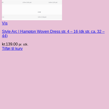
Vis
Style Arc | Hampton Woven Dress str. 4 – 16 (dk str. ca. 32 –
44)
kr.
139.00
pr. stk.
Tilføj til kurv