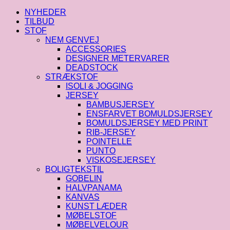
viskose
antal
NYHEDER
TILBUD
STOF
NEM GENVEJ
ACCESSORIES
DESIGNER METERVARER
DEADSTOCK
STRÆKSTOF
ISOLI & JOGGING
JERSEY
BAMBUSJERSEY
ENSFARVET BOMULDSJERSEY
BOMULDSJERSEY MED PRINT
RIB-JERSEY
POINTELLE
PUNTO
VISKOSEJERSEY
BOLIGTEKSTIL
GOBELIN
HALVPANAMA
KANVAS
KUNST LÆDER
MØBELSTOF
MØBELVELOUR