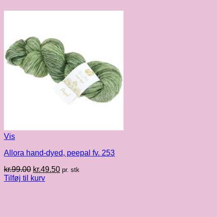
Vis
Allora hand-dyed, peepal fv. 253
Den
Den
kr.
99.00
kr.
49.50
pr. stk
oprindelige
aktuelle
Tilføj til kurv
pris
pris
var:
er:
kr.99.00.
kr.49.50.