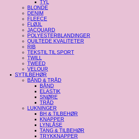
TYL
BLONDE
DENIM
FLEECE
FLØJL
JACQUARD
POLYESTERBLANDINGER
QUILTEDE KVALITETER
RIB
TEKSTIL TIL SPORT
TWILL
TWEED
VELOUR
SYTILBEHØR
BÅND & TRÅD
BÅND
ELASTIK
SNØRE
TRÅD
LUKNINGER
BH & TILBEHØR
KNAPPER
LYNLÅSE
TANG & TILBEHØR
TRYKKNAPPER