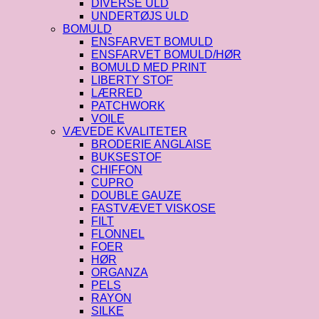
DIVERSE ULD
UNDERTØJS ULD
BOMULD
ENSFARVET BOMULD
ENSFARVET BOMULD/HØR
BOMULD MED PRINT
LIBERTY STOF
LÆRRED
PATCHWORK
VOILE
VÆVEDE KVALITETER
BRODERIE ANGLAISE
BUKSESTOF
CHIFFON
CUPRO
DOUBLE GAUZE
FASTVÆVET VISKOSE
FILT
FLONNEL
FOER
HØR
ORGANZA
PELS
RAYON
SILKE