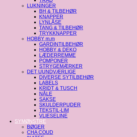
TRÅD
LUKNINGER
BH & TILBEHØR
KNAPPER
LYNLÅSE
TANG & TILBEHØR
TRYKKNAPPER
HOBBY m.m
GARDINTILBEHØR
HOBBY & DEKO
LÆDERREMME
POMPONER
STRYGEMÆRKER
DET UUNDVÆRLIGE
DIVERSE SYTILBEHØR
LABELS
KRIDT & TUSCH
NÅLE
SAKSE
SKULDERPUDER
TEKSTIL-LIM
VLIESELINE
SYMØNSTRE
BØGER
CHA COUD