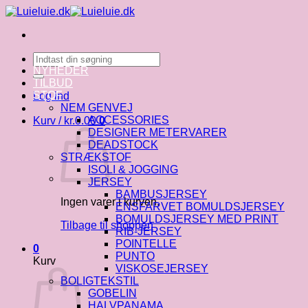
Fortsæt
til
indhold
Søg
efter:
NYHEDER
TILBUD
STOF
Log ind
NEM GENVEJ
ACCESSORIES
Kurv /
kr.
0.00
0
DESIGNER METERVARER
DEADSTOCK
STRÆKSTOF
ISOLI & JOGGING
JERSEY
BAMBUSJERSEY
Ingen varer i kurven.
ENSFARVET BOMULDSJERSEY
BOMULDSJERSEY MED PRINT
Tilbage til shoppen
RIB-JERSEY
POINTELLE
0
PUNTO
Kurv
VISKOSEJERSEY
BOLIGTEKSTIL
GOBELIN
HALVPANAMA