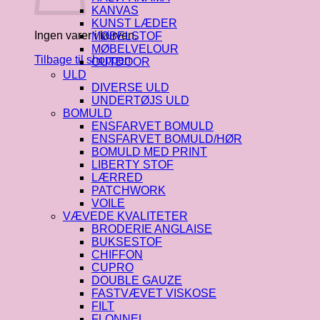
KANVAS
KUNST LÆDER
Ingen varer i kurven.
MØBELSTOF
MØBELVELOUR
Tilbage til shoppen
OUTDOOR
ULD
DIVERSE ULD
UNDERTØJS ULD
BOMULD
ENSFARVET BOMULD
ENSFARVET BOMULD/HØR
BOMULD MED PRINT
LIBERTY STOF
LÆRRED
PATCHWORK
VOILE
VÆVEDE KVALITETER
BRODERIE ANGLAISE
BUKSESTOF
CHIFFON
CUPRO
DOUBLE GAUZE
FASTVÆVET VISKOSE
FILT
FLONNEL