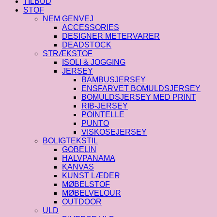
TILBUD
STOF
NEM GENVEJ
ACCESSORIES
DESIGNER METERVARER
DEADSTOCK
STRÆKSTOF
ISOLI & JOGGING
JERSEY
BAMBUSJERSEY
ENSFARVET BOMULDSJERSEY
BOMULDSJERSEY MED PRINT
RIB-JERSEY
POINTELLE
PUNTO
VISKOSEJERSEY
BOLIGTEKSTIL
GOBELIN
HALVPANAMA
KANVAS
KUNST LÆDER
MØBELSTOF
MØBELVELOUR
OUTDOOR
ULD