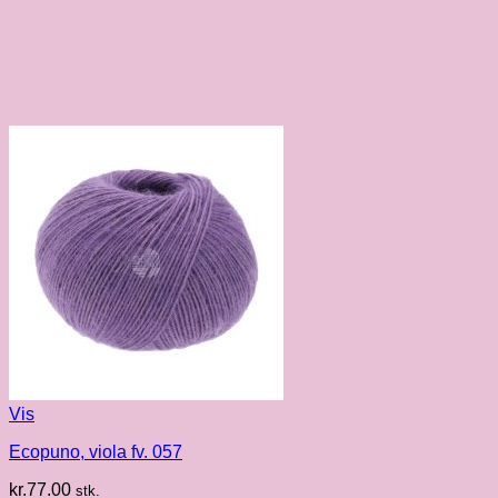
Vis
Ecopuno, viola fv. 057
kr.
77.00
stk.