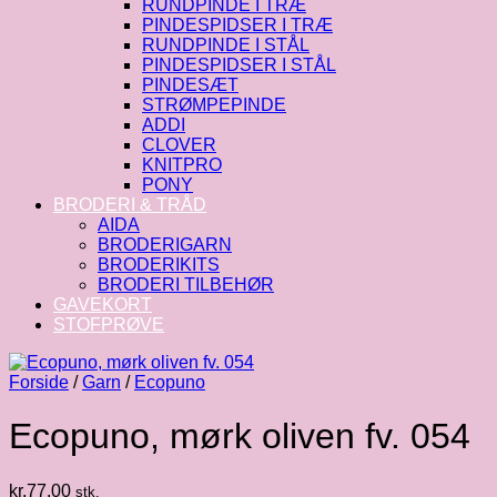
RUNDPINDE I TRÆ
PINDESPIDSER I TRÆ
RUNDPINDE I STÅL
PINDESPIDSER I STÅL
PINDESÆT
STRØMPEPINDE
ADDI
CLOVER
KNITPRO
PONY
BRODERI & TRÅD
AIDA
BRODERIGARN
BRODERIKITS
BRODERI TILBEHØR
GAVEKORT
STOFPRØVE
Forside
/
Garn
/
Ecopuno
Ecopuno, mørk oliven fv. 054
kr.
77.00
stk.