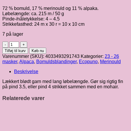
72 % bomuld, 17 % merinould og 11 % alpaka.
Løbelængde: ca. 215 m / 50 g
Pinde-/nåletykkelse: 4 – 4.5
Strikkefasthed: 24 m x 30 r = 10 x 10 cm
7 på lager
Ecopuno,
mørk
Tilføj til kurv
Køb nu
oliven
Varenummer (SKU):
4033493291743
Kategorier:
23 - 26
fv.
masker
,
Alpaca
,
Bomuldsblandinger
,
Ecopuno
,
Merinould
054
antal
Beskrivelse
Lækkert blødt garn med lang løbelængde. Gør sig rigtig fin
på pind 3.5, eller pind 4 strikket sammen med en mohair.
Relaterede varer