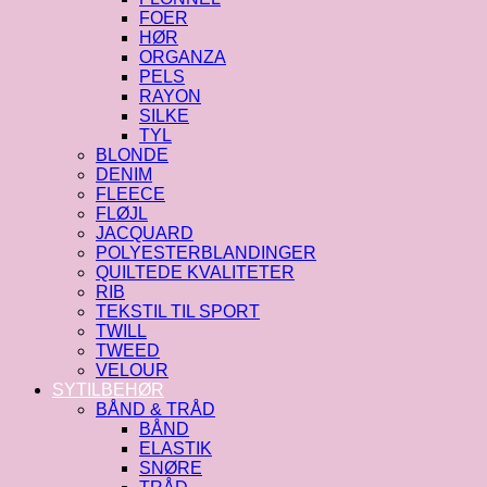
FOER
HØR
ORGANZA
PELS
RAYON
SILKE
TYL
BLONDE
DENIM
FLEECE
FLØJL
JACQUARD
POLYESTERBLANDINGER
QUILTEDE KVALITETER
RIB
TEKSTIL TIL SPORT
TWILL
TWEED
VELOUR
SYTILBEHØR
BÅND & TRÅD
BÅND
ELASTIK
SNØRE