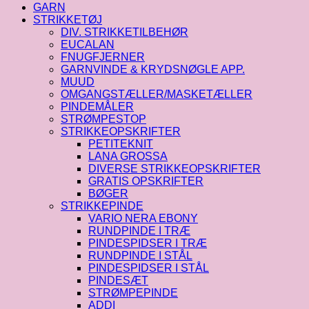
GARN
STRIKKETØJ
DIV. STRIKKETILBEHØR
EUCALAN
FNUGFJERNER
GARNVINDE & KRYDSNØGLE APP.
MUUD
OMGANGSTÆLLER/MASKETÆLLER
PINDEMÅLER
STRØMPESTOP
STRIKKEOPSKRIFTER
PETITEKNIT
LANA GROSSA
DIVERSE STRIKKEOPSKRIFTER
GRATIS OPSKRIFTER
BØGER
STRIKKEPINDE
VARIO NERA EBONY
RUNDPINDE I TRÆ
PINDESPIDSER I TRÆ
RUNDPINDE I STÅL
PINDESPIDSER I STÅL
PINDESÆT
STRØMPEPINDE
ADDI