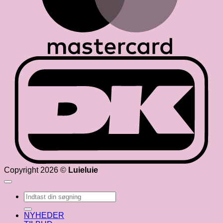
D
Copyright 2026 ©
Luieluie
Søg
efter:
NYHEDER