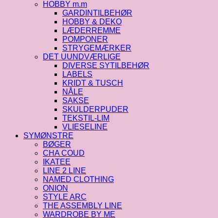
HOBBY m.m
GARDINTILBEHØR
HOBBY & DEKO
LÆDERREMME
POMPONER
STRYGEMÆRKER
DET UUNDVÆRLIGE
DIVERSE SYTILBEHØR
LABELS
KRIDT & TUSCH
NÅLE
SAKSE
SKULDERPUDER
TEKSTIL-LIM
VLIESELINE
SYMØNSTRE
BØGER
CHA COUD
IKATEE
LINE 2 LINE
NAMED CLOTHING
ONION
STYLE ARC
THE ASSEMBLY LINE
WARDROBE BY ME