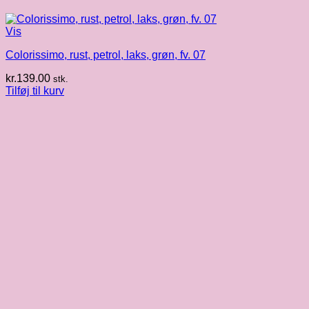
Vis
Colorissimo, rust, petrol, laks, grøn, fv. 07
kr.
139.00
stk.
Tilføj til kurv