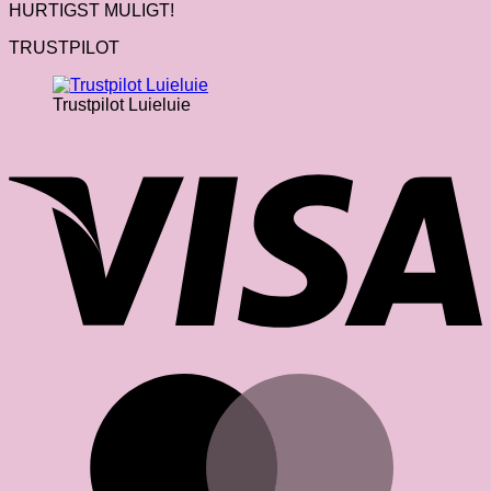
HURTIGST MULIGT!
TRUSTPILOT
Trustpilot Luieluie
V
M