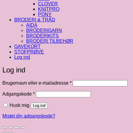
CLOVER
KNITPRO
PONY
BRODERI & TRÅD
AIDA
BRODERIGARN
BRODERIKITS
BRODERI TILBEHØR
GAVEKORT
STOFPRØVE
Log ind
Log ind
Påkrævet
Brugernavn eller e-mailadresse
*
Påkrævet
Adgangskode
*
Husk mig
Log ind
Mistet din adgangskode?