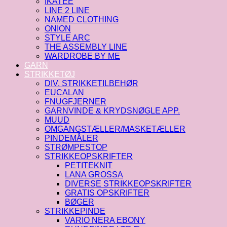
IKATEE
LINE 2 LINE
NAMED CLOTHING
ONION
STYLE ARC
THE ASSEMBLY LINE
WARDROBE BY ME
GARN
STRIKKETØJ
DIV. STRIKKETILBEHØR
EUCALAN
FNUGFJERNER
GARNVINDE & KRYDSNØGLE APP.
MUUD
OMGANGSTÆLLER/MASKETÆLLER
PINDEMÅLER
STRØMPESTOP
STRIKKEOPSKRIFTER
PETITEKNIT
LANA GROSSA
DIVERSE STRIKKEOPSKRIFTER
GRATIS OPSKRIFTER
BØGER
STRIKKEPINDE
VARIO NERA EBONY