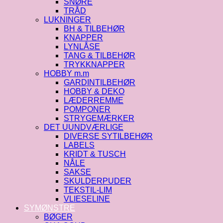
SNØRE
TRÅD
LUKNINGER
BH & TILBEHØR
KNAPPER
LYNLÅSE
TANG & TILBEHØR
TRYKKNAPPER
HOBBY m.m
GARDINTILBEHØR
HOBBY & DEKO
LÆDERREMME
POMPONER
STRYGEMÆRKER
DET UUNDVÆRLIGE
DIVERSE SYTILBEHØR
LABELS
KRIDT & TUSCH
NÅLE
SAKSE
SKULDERPUDER
TEKSTIL-LIM
VLIESELINE
SYMØNSTRE
BØGER