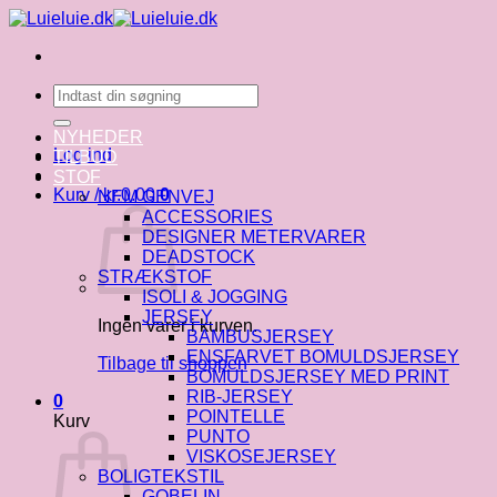
Fortsæt
til
indhold
Søg
efter:
NYHEDER
Log ind
TILBUD
STOF
Kurv /
kr.
0.00
0
NEM GENVEJ
ACCESSORIES
DESIGNER METERVARER
DEADSTOCK
STRÆKSTOF
ISOLI & JOGGING
JERSEY
Ingen varer i kurven.
BAMBUSJERSEY
ENSFARVET BOMULDSJERSEY
Tilbage til shoppen
BOMULDSJERSEY MED PRINT
RIB-JERSEY
0
POINTELLE
Kurv
PUNTO
VISKOSEJERSEY
BOLIGTEKSTIL
GOBELIN