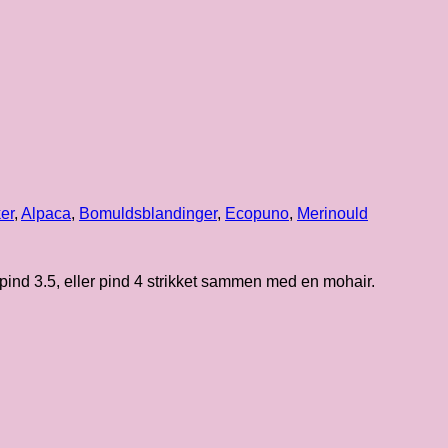
er
,
Alpaca
,
Bomuldsblandinger
,
Ecopuno
,
Merinould
pind 3.5, eller pind 4 strikket sammen med en mohair.