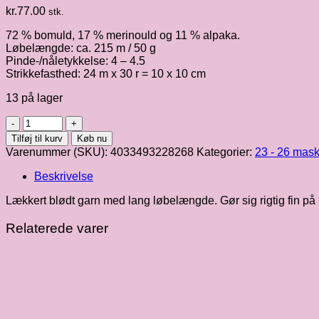
kr.
77.00
stk.
72 % bomuld, 17 % merinould og 11 % alpaka.
Løbelængde: ca. 215 m / 50 g
Pinde-/nåletykkelse: 4 – 4.5
Strikkefasthed: 24 m x 30 r = 10 x 10 cm
13 på lager
Ecopuno,
loden
Tilføj til kurv
Køb nu
fv.
Varenummer (SKU):
4033493228268
Kategorier:
23 - 26 mask
001
antal
Beskrivelse
Lækkert blødt garn med lang løbelængde. Gør sig rigtig fin på 
Relaterede varer