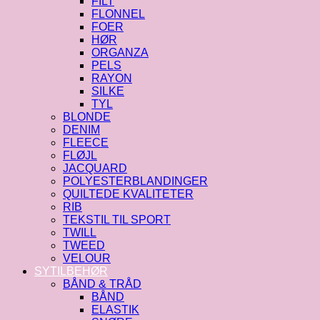
FILT
FLONNEL
FOER
HØR
ORGANZA
PELS
RAYON
SILKE
TYL
BLONDE
DENIM
FLEECE
FLØJL
JACQUARD
POLYESTERBLANDINGER
QUILTEDE KVALITETER
RIB
TEKSTIL TIL SPORT
TWILL
TWEED
VELOUR
SYTILBEHØR
BÅND & TRÅD
BÅND
ELASTIK