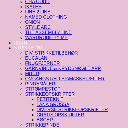
CHA COUD
IKATEE
LINE 2 LINE
NAMED CLOTHING
ONION
STYLE ARC
THE ASSEMBLY LINE
WARDROBE BY ME
GARN
STRIKKETØJ
DIV. STRIKKETILBEHØR
EUCALAN
FNUGFJERNER
GARNVINDE & KRYDSNØGLE APP.
MUUD
OMGANGSTÆLLER/MASKETÆLLER
PINDEMÅLER
STRØMPESTOP
STRIKKEOPSKRIFTER
PETITEKNIT
LANA GROSSA
DIVERSE STRIKKEOPSKRIFTER
GRATIS OPSKRIFTER
BØGER
STRIKKEPINDE