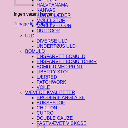
HALVPANAMA
KANVAS
Ingen varer i kurven.
KUNST LÆDER
MØBELSTOF
Tilbage til shoppen
MØBELVELOUR
OUTDOOR
ULD
DIVERSE ULD
UNDERTØJS ULD
BOMULD
ENSFARVET BOMULD
ENSFARVET BOMULD/HØR
BOMULD MED PRINT
LIBERTY STOF
LÆRRED
PATCHWORK
VOILE
VÆVEDE KVALITETER
BRODERIE ANGLAISE
BUKSESTOF
CHIFFON
CUPRO
DOUBLE GAUZE
FASTVÆVET VISKOSE