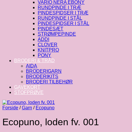
VARIO NERA EBONY
RUNDPINDE I TRÆ
PINDESPIDSER I TRÆ
RUNDPINDE I STÅL
PINDESPIDSER I STÅL
PINDESÆT
STRØMPEPINDE
ADDI
CLOVER
KNITPRO
PONY
BRODERI & TRÅD
AIDA
BRODERIGARN
BRODERIKITS
BRODERI TILBEHØR
GAVEKORT
STOFPRØVE
Forside
/
Garn
/
Ecopuno
Ecopuno, loden fv. 001