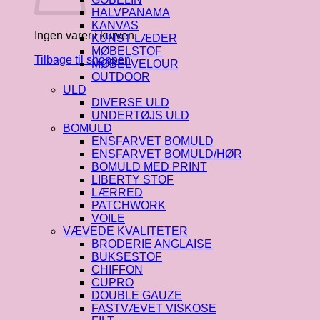
HALVPANAMA
KANVAS
Ingen varer i kurven.
KUNST LÆDER
MØBELSTOF
Tilbage til shoppen
MØBELVELOUR
OUTDOOR
ULD
DIVERSE ULD
UNDERTØJS ULD
BOMULD
ENSFARVET BOMULD
ENSFARVET BOMULD/HØR
BOMULD MED PRINT
LIBERTY STOF
LÆRRED
PATCHWORK
VOILE
VÆVEDE KVALITETER
BRODERIE ANGLAISE
BUKSESTOF
CHIFFON
CUPRO
DOUBLE GAUZE
FASTVÆVET VISKOSE