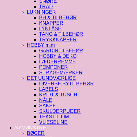
SNØRE
TRÅD
LUKNINGER
BH & TILBEHØR
KNAPPER
LYNLÅSE
TANG & TILBEHØR
TRYKKNAPPER
HOBBY m.m
GARDINTILBEHØR
HOBBY & DEKO
LÆDERREMME
POMPONER
STRYGEMÆRKER
DET UUNDVÆRLIGE
DIVERSE SYTILBEHØR
LABELS
KRIDT & TUSCH
NÅLE
SAKSE
SKULDERPUDER
TEKSTIL-LIM
VLIESELINE
SYMØNSTRE
BØGER