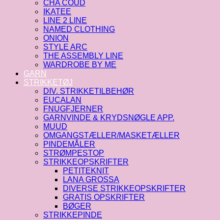
CHA COUD
IKATEE
LINE 2 LINE
NAMED CLOTHING
ONION
STYLE ARC
THE ASSEMBLY LINE
WARDROBE BY ME
GARN
STRIKKETØJ
DIV. STRIKKETILBEHØR
EUCALAN
FNUGFJERNER
GARNVINDE & KRYDSNØGLE APP.
MUUD
OMGANGSTÆLLER/MASKETÆLLER
PINDEMÅLER
STRØMPESTOP
STRIKKEOPSKRIFTER
PETITEKNIT
LANA GROSSA
DIVERSE STRIKKEOPSKRIFTER
GRATIS OPSKRIFTER
BØGER
STRIKKEPINDE