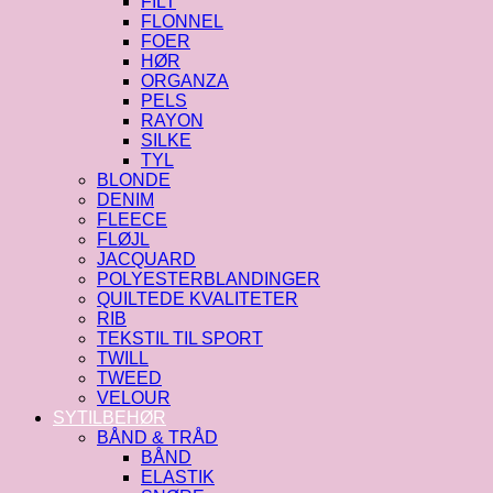
FILT
FLONNEL
FOER
HØR
ORGANZA
PELS
RAYON
SILKE
TYL
BLONDE
DENIM
FLEECE
FLØJL
JACQUARD
POLYESTERBLANDINGER
QUILTEDE KVALITETER
RIB
TEKSTIL TIL SPORT
TWILL
TWEED
VELOUR
SYTILBEHØR
BÅND & TRÅD
BÅND
ELASTIK