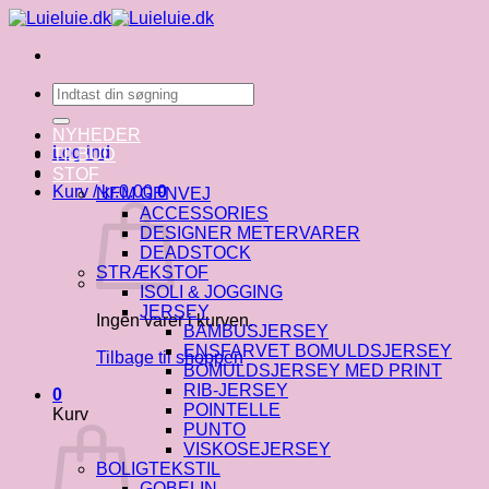
Fortsæt
til
indhold
Søg
efter:
NYHEDER
Log ind
TILBUD
STOF
Kurv /
kr.
0.00
0
NEM GENVEJ
ACCESSORIES
DESIGNER METERVARER
DEADSTOCK
STRÆKSTOF
ISOLI & JOGGING
JERSEY
Ingen varer i kurven.
BAMBUSJERSEY
ENSFARVET BOMULDSJERSEY
Tilbage til shoppen
BOMULDSJERSEY MED PRINT
RIB-JERSEY
0
POINTELLE
Kurv
PUNTO
VISKOSEJERSEY
BOLIGTEKSTIL
GOBELIN