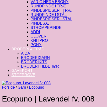
VARIO NERA EBONY
RUNDPINDE I TRÆ
PINDESPIDSER I TRÆ
RUNDPINDE I STÅL
PINDESPIDSER I STÅL
PINDESÆT
STRØMPEPINDE
ADDI
CLOVER
KNITPRO
PONY
BRODERI & TRÅD
AIDA
BRODERIGARN
BRODERIKITS
BRODERI TILBEHØR
GAVEKORT
STOFPRØVE
Forside
/
Garn
/
Ecopuno
Ecopuno | Lavendel fv. 008