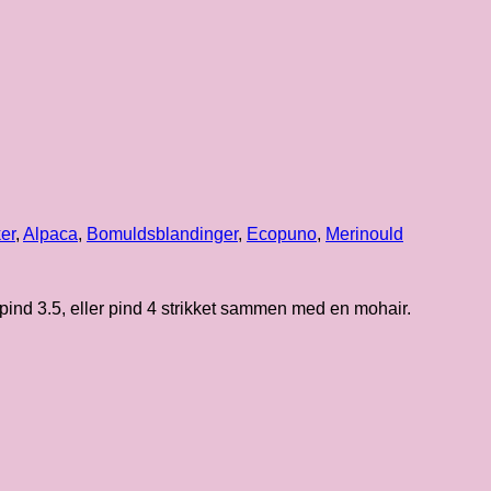
er
,
Alpaca
,
Bomuldsblandinger
,
Ecopuno
,
Merinould
pind 3.5, eller pind 4 strikket sammen med en mohair.