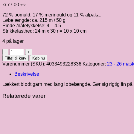
kr.
77.00
stk.
72 % bomuld, 17 % merinould og 11 % alpaka.
Løbelængde: ca. 215 m / 50 g
Pinde-/nåletykkelse: 4 – 4.5
Strikkefasthed: 24 m x 30 r = 10 x 10 cm
4 på lager
Ecopuno
|
Tilføj til kurv
Køb nu
Lavendel
Varenummer (SKU):
4033493228336
Kategorier:
23 - 26 mask
fv.
008
Beskrivelse
antal
Lækkert blødt garn med lang løbelængde. Gør sig rigtig fin på 
Relaterede varer