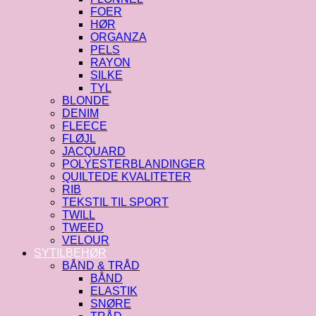
FOER
HØR
ORGANZA
PELS
RAYON
SILKE
TYL
BLONDE
DENIM
FLEECE
FLØJL
JACQUARD
POLYESTERBLANDINGER
QUILTEDE KVALITETER
RIB
TEKSTIL TIL SPORT
TWILL
TWEED
VELOUR
SYTILBEHØR
BÅND & TRÅD
BÅND
ELASTIK
SNØRE