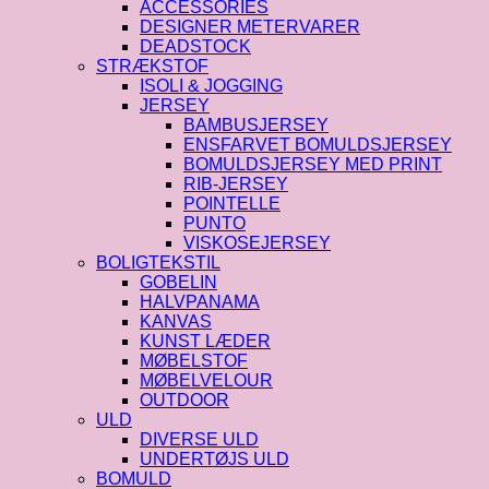
ACCESSORIES
DESIGNER METERVARER
DEADSTOCK
STRÆKSTOF
ISOLI & JOGGING
JERSEY
BAMBUSJERSEY
ENSFARVET BOMULDSJERSEY
BOMULDSJERSEY MED PRINT
RIB-JERSEY
POINTELLE
PUNTO
VISKOSEJERSEY
BOLIGTEKSTIL
GOBELIN
HALVPANAMA
KANVAS
KUNST LÆDER
MØBELSTOF
MØBELVELOUR
OUTDOOR
ULD
DIVERSE ULD
UNDERTØJS ULD
BOMULD