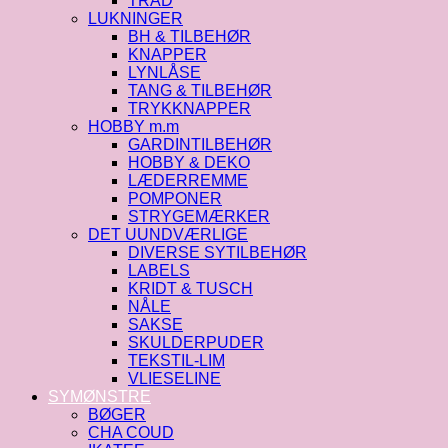
TRÅD
LUKNINGER
BH & TILBEHØR
KNAPPER
LYNLÅSE
TANG & TILBEHØR
TRYKKNAPPER
HOBBY m.m
GARDINTILBEHØR
HOBBY & DEKO
LÆDERREMME
POMPONER
STRYGEMÆRKER
DET UUNDVÆRLIGE
DIVERSE SYTILBEHØR
LABELS
KRIDT & TUSCH
NÅLE
SAKSE
SKULDERPUDER
TEKSTIL-LIM
VLIESELINE
SYMØNSTRE
BØGER
CHA COUD