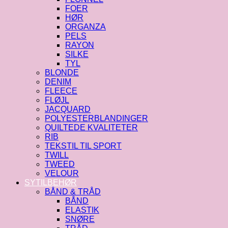
FOER
HØR
ORGANZA
PELS
RAYON
SILKE
TYL
BLONDE
DENIM
FLEECE
FLØJL
JACQUARD
POLYESTERBLANDINGER
QUILTEDE KVALITETER
RIB
TEKSTIL TIL SPORT
TWILL
TWEED
VELOUR
SYTILBEHØR
BÅND & TRÅD
BÅND
ELASTIK
SNØRE