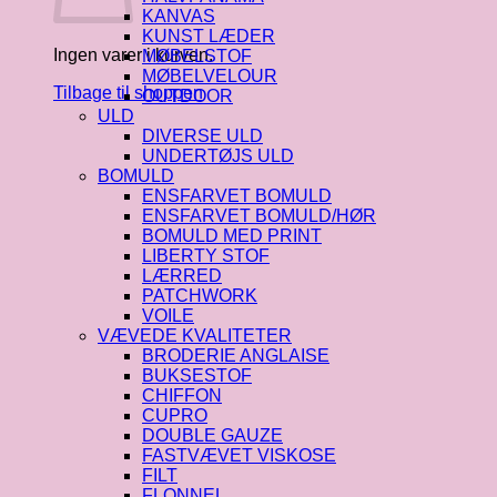
KANVAS
KUNST LÆDER
Ingen varer i kurven.
MØBELSTOF
MØBELVELOUR
Tilbage til shoppen
OUTDOOR
ULD
DIVERSE ULD
UNDERTØJS ULD
BOMULD
ENSFARVET BOMULD
ENSFARVET BOMULD/HØR
BOMULD MED PRINT
LIBERTY STOF
LÆRRED
PATCHWORK
VOILE
VÆVEDE KVALITETER
BRODERIE ANGLAISE
BUKSESTOF
CHIFFON
CUPRO
DOUBLE GAUZE
FASTVÆVET VISKOSE
FILT
FLONNEL