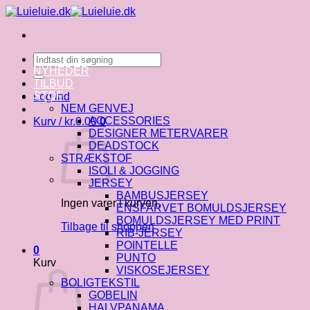
Fortsæt
til
indhold
Søg
efter:
NYHEDER
TILBUD
STOF
Log ind
NEM GENVEJ
ACCESSORIES
Kurv /
kr.
0.00
0
DESIGNER METERVARER
DEADSTOCK
STRÆKSTOF
ISOLI & JOGGING
JERSEY
BAMBUSJERSEY
Ingen varer i kurven.
ENSFARVET BOMULDSJERSEY
BOMULDSJERSEY MED PRINT
Tilbage til shoppen
RIB-JERSEY
POINTELLE
0
PUNTO
Kurv
VISKOSEJERSEY
BOLIGTEKSTIL
GOBELIN
HALVPANAMA