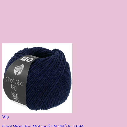
Vis
Cool Wool Big Melangé | Natblå fv. 1694