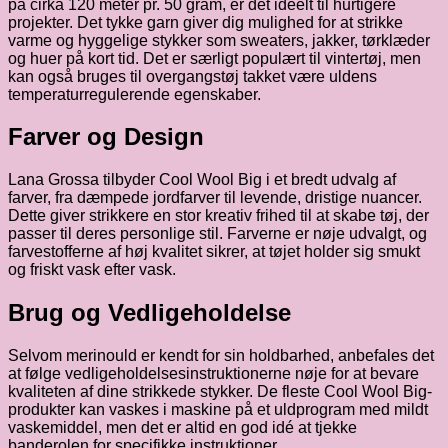
på cirka 120 meter pr. 50 gram, er det ideelt til hurtigere
projekter. Det tykke garn giver dig mulighed for at strikke
varme og hyggelige stykker som sweaters, jakker, tørklæder
og huer på kort tid. Det er særligt populært til vintertøj, men
kan også bruges til overgangstøj takket være uldens
temperaturregulerende egenskaber.
Farver og Design
Lana Grossa tilbyder Cool Wool Big i et bredt udvalg af
farver, fra dæmpede jordfarver til levende, dristige nuancer.
Dette giver strikkere en stor kreativ frihed til at skabe tøj, der
passer til deres personlige stil. Farverne er nøje udvalgt, og
farvestofferne af høj kvalitet sikrer, at tøjet holder sig smukt
og friskt vask efter vask.
Brug og Vedligeholdelse
Selvom merinould er kendt for sin holdbarhed, anbefales det
at følge vedligeholdelsesinstruktionerne nøje for at bevare
kvaliteten af dine strikkede stykker. De fleste Cool Wool Big-
produkter kan vaskes i maskine på et uldprogram med mildt
vaskemiddel, men det er altid en god idé at tjekke
banderolen for specifikke instruktioner.