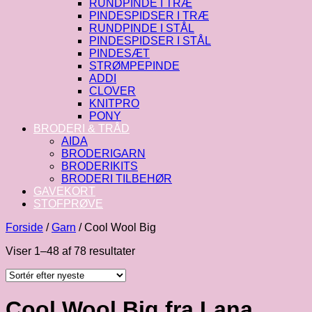
RUNDPINDE I TRÆ
PINDESPIDSER I TRÆ
RUNDPINDE I STÅL
PINDESPIDSER I STÅL
PINDESÆT
STRØMPEPINDE
ADDI
CLOVER
KNITPRO
PONY
BRODERI & TRÅD
AIDA
BRODERIGARN
BRODERIKITS
BRODERI TILBEHØR
GAVEKORT
STOFPRØVE
Forside
/
Garn
/
Cool Wool Big
Sorteret
Viser 1–48 af 78 resultater
efter
seneste
Cool Wool Big fra Lana