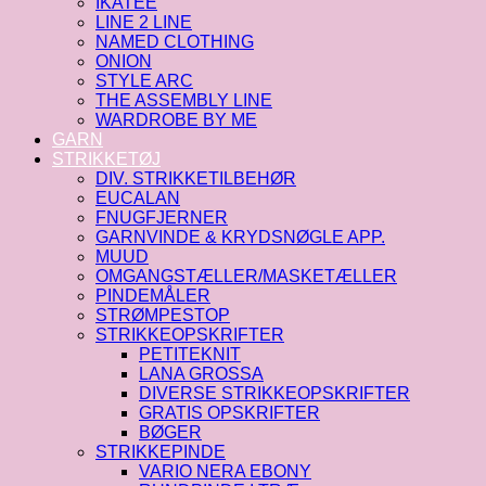
IKATEE
LINE 2 LINE
NAMED CLOTHING
ONION
STYLE ARC
THE ASSEMBLY LINE
WARDROBE BY ME
GARN
STRIKKETØJ
DIV. STRIKKETILBEHØR
EUCALAN
FNUGFJERNER
GARNVINDE & KRYDSNØGLE APP.
MUUD
OMGANGSTÆLLER/MASKETÆLLER
PINDEMÅLER
STRØMPESTOP
STRIKKEOPSKRIFTER
PETITEKNIT
LANA GROSSA
DIVERSE STRIKKEOPSKRIFTER
GRATIS OPSKRIFTER
BØGER
STRIKKEPINDE
VARIO NERA EBONY