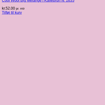
Cool Wool Big Melangé | Kaffebrun fv. 1635
kr.
52.00
pr. mtr
Tilføj til kurv