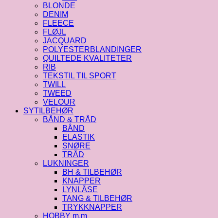
BLONDE
DENIM
FLEECE
FLØJL
JACQUARD
POLYESTERBLANDINGER
QUILTEDE KVALITETER
RIB
TEKSTIL TIL SPORT
TWILL
TWEED
VELOUR
SYTILBEHØR
BÅND & TRÅD
BÅND
ELASTIK
SNØRE
TRÅD
LUKNINGER
BH & TILBEHØR
KNAPPER
LYNLÅSE
TANG & TILBEHØR
TRYKKNAPPER
HOBBY m.m