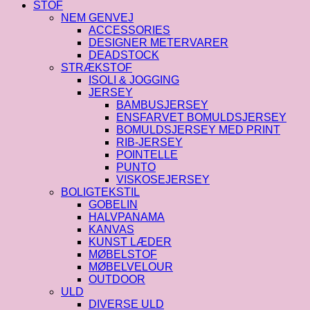
STOF
NEM GENVEJ
ACCESSORIES
DESIGNER METERVARER
DEADSTOCK
STRÆKSTOF
ISOLI & JOGGING
JERSEY
BAMBUSJERSEY
ENSFARVET BOMULDSJERSEY
BOMULDSJERSEY MED PRINT
RIB-JERSEY
POINTELLE
PUNTO
VISKOSEJERSEY
BOLIGTEKSTIL
GOBELIN
HALVPANAMA
KANVAS
KUNST LÆDER
MØBELSTOF
MØBELVELOUR
OUTDOOR
ULD
DIVERSE ULD