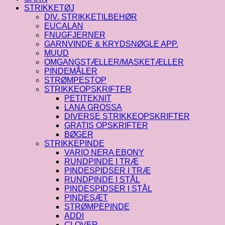
STRIKKETØJ
DIV. STRIKKETILBEHØR
EUCALAN
FNUGFJERNER
GARNVINDE & KRYDSNØGLE APP.
MUUD
OMGANGSTÆLLER/MASKETÆLLER
PINDEMÅLER
STRØMPESTOP
STRIKKEOPSKRIFTER
PETITEKNIT
LANA GROSSA
DIVERSE STRIKKEOPSKRIFTER
GRATIS OPSKRIFTER
BØGER
STRIKKEPINDE
VARIO NERA EBONY
RUNDPINDE I TRÆ
PINDESPIDSER I TRÆ
RUNDPINDE I STÅL
PINDESPIDSER I STÅL
PINDESÆT
STRØMPEPINDE
ADDI
CLOVER