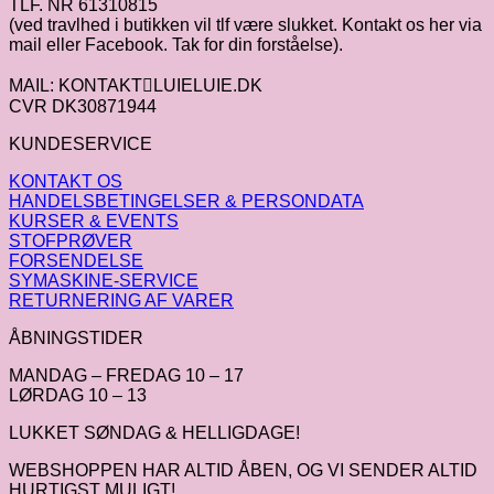
TLF. NR 61310815
(ved travlhed i butikken vil tlf være slukket. Kontakt os her via
mail eller Facebook. Tak for din forståelse).
MAIL: KONTAKTLUIELUIE.DK
CVR DK30871944
KUNDESERVICE
KONTAKT OS
HANDELSBETINGELSER & PERSONDATA
KURSER & EVENTS
STOFPRØVER
FORSENDELSE
SYMASKINE-SERVICE
RETURNERING AF VARER
ÅBNINGSTIDER
MANDAG – FREDAG 10 – 17
LØRDAG 10 – 13
LUKKET SØNDAG & HELLIGDAGE!
WEBSHOPPEN HAR ALTID ÅBEN, OG VI SENDER ALTID
HURTIGST MULIGT!