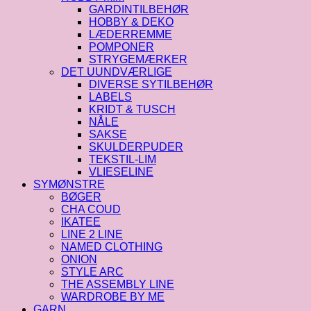
GARDINTILBEHØR
HOBBY & DEKO
LÆDERREMME
POMPONER
STRYGEMÆRKER
DET UUNDVÆRLIGE
DIVERSE SYTILBEHØR
LABELS
KRIDT & TUSCH
NÅLE
SAKSE
SKULDERPUDER
TEKSTIL-LIM
VLIESELINE
SYMØNSTRE
BØGER
CHA COUD
IKATEE
LINE 2 LINE
NAMED CLOTHING
ONION
STYLE ARC
THE ASSEMBLY LINE
WARDROBE BY ME
GARN