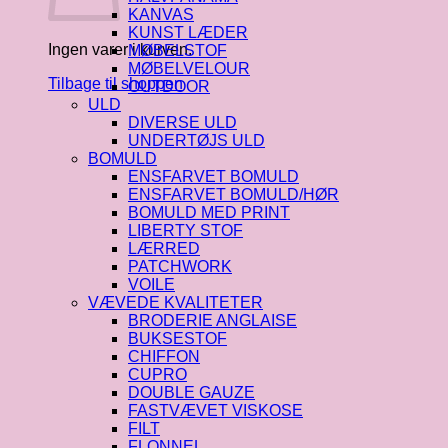
KANVAS
KUNST LÆDER
Ingen varer i kurven.
MØBELSTOF
MØBELVELOUR
Tilbage til shoppen
OUTDOOR
ULD
DIVERSE ULD
UNDERTØJS ULD
BOMULD
ENSFARVET BOMULD
ENSFARVET BOMULD/HØR
BOMULD MED PRINT
LIBERTY STOF
LÆRRED
PATCHWORK
VOILE
VÆVEDE KVALITETER
BRODERIE ANGLAISE
BUKSESTOF
CHIFFON
CUPRO
DOUBLE GAUZE
FASTVÆVET VISKOSE
FILT
FLONNEL