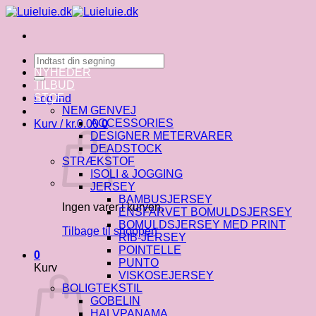
Fortsæt
til
indhold
Søg
efter:
NYHEDER
TILBUD
STOF
Log ind
NEM GENVEJ
ACCESSORIES
Kurv /
kr.
0.00
0
DESIGNER METERVARER
DEADSTOCK
STRÆKSTOF
ISOLI & JOGGING
JERSEY
BAMBUSJERSEY
Ingen varer i kurven.
ENSFARVET BOMULDSJERSEY
BOMULDSJERSEY MED PRINT
Tilbage til shoppen
RIB-JERSEY
POINTELLE
0
PUNTO
Kurv
VISKOSEJERSEY
BOLIGTEKSTIL
GOBELIN
HALVPANAMA