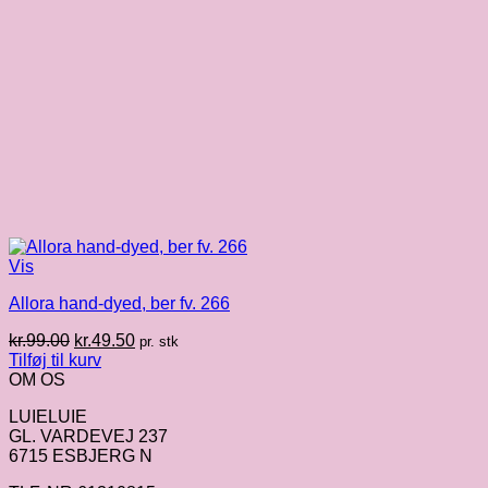
Vis
Allora hand-dyed, ber fv. 266
Den
Den
kr.
99.00
kr.
49.50
pr. stk
oprindelige
aktuelle
Tilføj til kurv
pris
pris
OM OS
var:
er:
LUIELUIE
kr.99.00.
kr.49.50.
GL. VARDEVEJ 237
6715 ESBJERG N