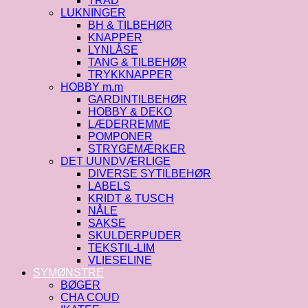
TRÅD
LUKNINGER
BH & TILBEHØR
KNAPPER
LYNLÅSE
TANG & TILBEHØR
TRYKKNAPPER
HOBBY m.m
GARDINTILBEHØR
HOBBY & DEKO
LÆDERREMME
POMPONER
STRYGEMÆRKER
DET UUNDVÆRLIGE
DIVERSE SYTILBEHØR
LABELS
KRIDT & TUSCH
NÅLE
SAKSE
SKULDERPUDER
TEKSTIL-LIM
VLIESELINE
SYMØNSTRE
BØGER
CHA COUD