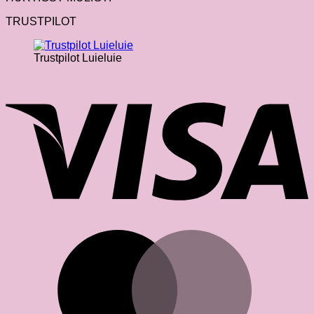
TRUSTPILOT
Trustpilot Luieluie
V
M