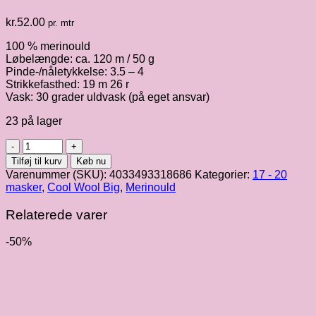
kr.
52.00
pr. mtr
100 % merinould
Løbelængde: ca. 120 m / 50 g
Pinde-/nåletykkelse: 3.5 – 4
Strikkefasthed: 19 m 26 r
Vask: 30 grader uldvask (på eget ansvar)
23 på lager
Cool
Wool
Tilføj til kurv
Køb nu
Big,
Varenummer (SKU):
4033493318686
Kategorier:
17 - 20
mosgrøn
masker
,
Cool Wool Big
,
Merinould
fv.
1004
Relaterede varer
antal
-50%