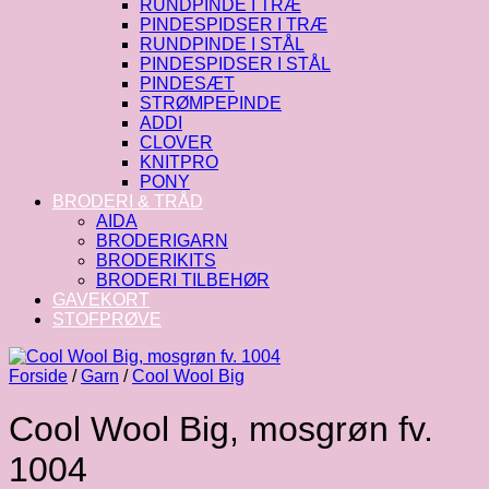
RUNDPINDE I TRÆ
PINDESPIDSER I TRÆ
RUNDPINDE I STÅL
PINDESPIDSER I STÅL
PINDESÆT
STRØMPEPINDE
ADDI
CLOVER
KNITPRO
PONY
BRODERI & TRÅD
AIDA
BRODERIGARN
BRODERIKITS
BRODERI TILBEHØR
GAVEKORT
STOFPRØVE
Forside
/
Garn
/
Cool Wool Big
Cool Wool Big, mosgrøn fv.
1004