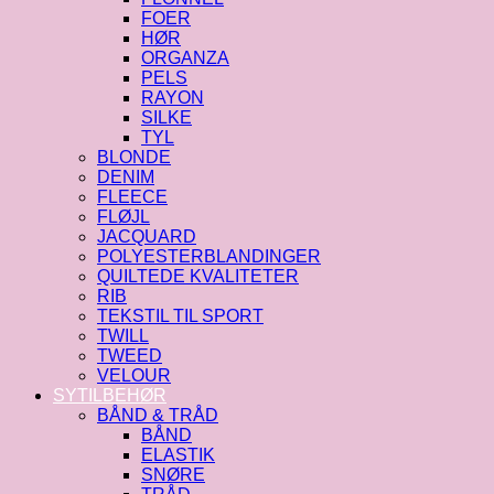
FOER
HØR
ORGANZA
PELS
RAYON
SILKE
TYL
BLONDE
DENIM
FLEECE
FLØJL
JACQUARD
POLYESTERBLANDINGER
QUILTEDE KVALITETER
RIB
TEKSTIL TIL SPORT
TWILL
TWEED
VELOUR
SYTILBEHØR
BÅND & TRÅD
BÅND
ELASTIK
SNØRE