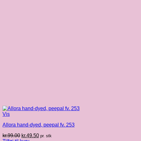
Vis
Allora hand-dyed, peepal fv. 253
Den
Den
kr.
99.00
kr.
49.50
pr. stk
oprindelige
aktuelle