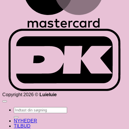
D
Copyright 2026 ©
Luieluie
Søg
efter:
NYHEDER
TILBUD