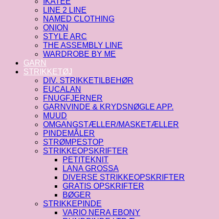
IKATEE
LINE 2 LINE
NAMED CLOTHING
ONION
STYLE ARC
THE ASSEMBLY LINE
WARDROBE BY ME
GARN
STRIKKETØJ
DIV. STRIKKETILBEHØR
EUCALAN
FNUGFJERNER
GARNVINDE & KRYDSNØGLE APP.
MUUD
OMGANGSTÆLLER/MASKETÆLLER
PINDEMÅLER
STRØMPESTOP
STRIKKEOPSKRIFTER
PETITEKNIT
LANA GROSSA
DIVERSE STRIKKEOPSKRIFTER
GRATIS OPSKRIFTER
BØGER
STRIKKEPINDE
VARIO NERA EBONY