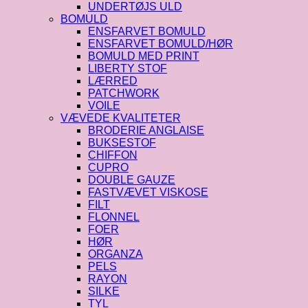
UNDERTØJS ULD
BOMULD
ENSFARVET BOMULD
ENSFARVET BOMULD/HØR
BOMULD MED PRINT
LIBERTY STOF
LÆRRED
PATCHWORK
VOILE
VÆVEDE KVALITETER
BRODERIE ANGLAISE
BUKSESTOF
CHIFFON
CUPRO
DOUBLE GAUZE
FASTVÆVET VISKOSE
FILT
FLONNEL
FOER
HØR
ORGANZA
PELS
RAYON
SILKE
TYL