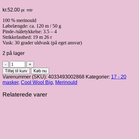
kr.
52.00
pr. mtr
100 % merinould
Løbelængde: ca. 120 m / 50 g
Pinde-/nåletykkelse: 3.5 – 4
Strikkefasthed: 19 m 26 r
Vask: 30 grader uldvask (på eget ansvar)
2 på lager
Cool
Wool
Tilføj til kurv
Køb nu
Big
Varenummer (SKU):
4033493002868
Kategorier:
17 - 20
|
masker
,
Cool Wool Big
,
Merinould
Lyseblå
fv.
Relaterede varer
604
antal