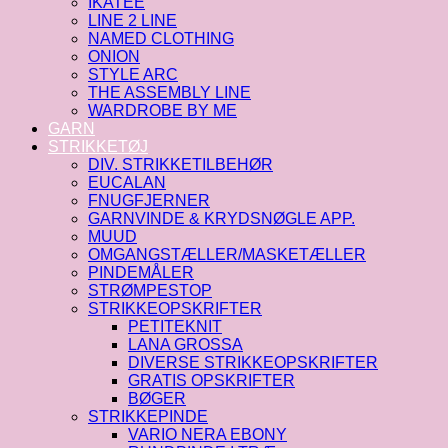
IKATEE
LINE 2 LINE
NAMED CLOTHING
ONION
STYLE ARC
THE ASSEMBLY LINE
WARDROBE BY ME
GARN
STRIKKETØJ
DIV. STRIKKETILBEHØR
EUCALAN
FNUGFJERNER
GARNVINDE & KRYDSNØGLE APP.
MUUD
OMGANGSTÆLLER/MASKETÆLLER
PINDEMÅLER
STRØMPESTOP
STRIKKEOPSKRIFTER
PETITEKNIT
LANA GROSSA
DIVERSE STRIKKEOPSKRIFTER
GRATIS OPSKRIFTER
BØGER
STRIKKEPINDE
VARIO NERA EBONY