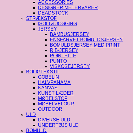
ACCESSORIES
DESIGNER METERVARER
DEADSTOCK
STRÆKSTOF
ISOLI & JOGGING
JERSEY
BAMBUSJERSEY
ENSFARVET BOMULDSJERSEY
BOMULDSJERSEY MED PRINT
RIB-JERSEY
POINTELLE
PUNTO
VISKOSEJERSEY
BOLIGTEKSTIL
GOBELIN
HALVPANAMA
KANVAS
KUNST LÆDER
MØBELSTOF
MØBELVELOUR
OUTDOOR
ULD
DIVERSE ULD
UNDERTØJS ULD
BOMULD