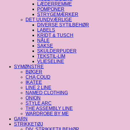
LÆDERREMME
POMPONER
STRYGEMÆRKER
DET UUNDVÆRLIGE
DIVERSE SYTILBEHØR
LABELS
KRIDT & TUSCH
NÅLE
SAKSE
SKULDERPUDER
TEKSTIL-LIM
VLIESELINE
SYMØNSTRE
BØGER
CHA COUD
IKATEE
LINE 2 LINE
NAMED CLOTHING
ONION
STYLE ARC
THE ASSEMBLY LINE
WARDROBE BY ME
GARN
STRIKKETØJ
DIV. STRIKKETILBEHØR