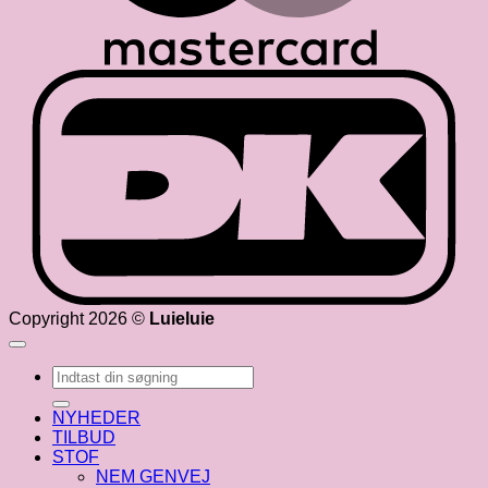
D
Copyright 2026 ©
Luieluie
Søg
efter:
NYHEDER
TILBUD
STOF
NEM GENVEJ