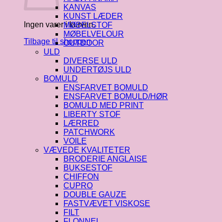
KANVAS
KUNST LÆDER
Ingen varer i kurven.
MØBELSTOF
MØBELVELOUR
Tilbage til shoppen
OUTDOOR
ULD
DIVERSE ULD
UNDERTØJS ULD
BOMULD
ENSFARVET BOMULD
ENSFARVET BOMULD/HØR
BOMULD MED PRINT
LIBERTY STOF
LÆRRED
PATCHWORK
VOILE
VÆVEDE KVALITETER
BRODERIE ANGLAISE
BUKSESTOF
CHIFFON
CUPRO
DOUBLE GAUZE
FASTVÆVET VISKOSE
FILT
FLONNEL