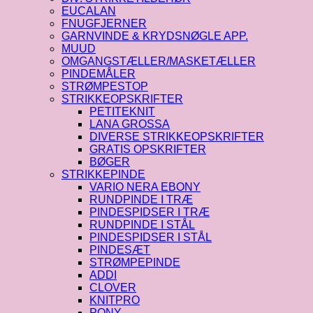
EUCALAN
FNUGFJERNER
GARNVINDE & KRYDSNØGLE APP.
MUUD
OMGANGSTÆLLER/MASKETÆLLER
PINDEMÅLER
STRØMPESTOP
STRIKKEOPSKRIFTER
PETITEKNIT
LANA GROSSA
DIVERSE STRIKKEOPSKRIFTER
GRATIS OPSKRIFTER
BØGER
STRIKKEPINDE
VARIO NERA EBONY
RUNDPINDE I TRÆ
PINDESPIDSER I TRÆ
RUNDPINDE I STÅL
PINDESPIDSER I STÅL
PINDESÆT
STRØMPEPINDE
ADDI
CLOVER
KNITPRO
PONY