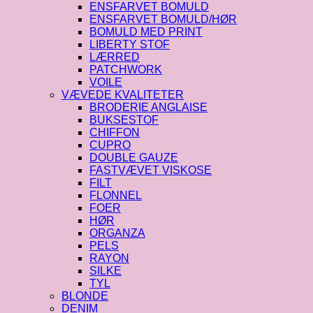
ENSFARVET BOMULD
ENSFARVET BOMULD/HØR
BOMULD MED PRINT
LIBERTY STOF
LÆRRED
PATCHWORK
VOILE
VÆVEDE KVALITETER
BRODERIE ANGLAISE
BUKSESTOF
CHIFFON
CUPRO
DOUBLE GAUZE
FASTVÆVET VISKOSE
FILT
FLONNEL
FOER
HØR
ORGANZA
PELS
RAYON
SILKE
TYL
BLONDE
DENIM