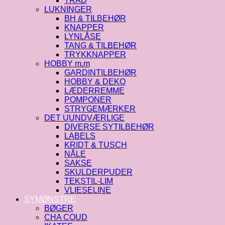
TRÅD
LUKNINGER
BH & TILBEHØR
KNAPPER
LYNLÅSE
TANG & TILBEHØR
TRYKKNAPPER
HOBBY m.m
GARDINTILBEHØR
HOBBY & DEKO
LÆDERREMME
POMPONER
STRYGEMÆRKER
DET UUNDVÆRLIGE
DIVERSE SYTILBEHØR
LABELS
KRIDT & TUSCH
NÅLE
SAKSE
SKULDERPUDER
TEKSTIL-LIM
VLIESELINE
SYMØNSTRE
BØGER
CHA COUD