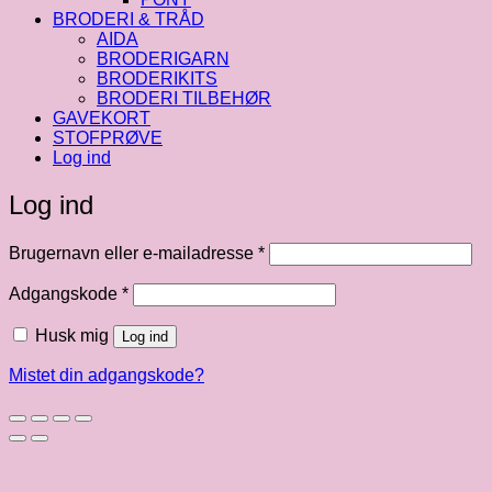
BRODERI & TRÅD
AIDA
BRODERIGARN
BRODERIKITS
BRODERI TILBEHØR
GAVEKORT
STOFPRØVE
Log ind
Log ind
Påkrævet
Brugernavn eller e-mailadresse
*
Påkrævet
Adgangskode
*
Husk mig
Log ind
Mistet din adgangskode?