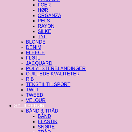
FOER
HØR
ORGANZA
PELS
RAYON
SILKE
TYL
BLONDE
DENIM
FLEECE
FLØJL
JACQUARD
POLYESTERBLANDINGER
QUILTEDE KVALITETER
RIB
TEKSTIL TIL SPORT
TWILL
TWEED
VELOUR
SYTILBEHØR
BÅND & TRÅD
BÅND
ELASTIK
SNØRE