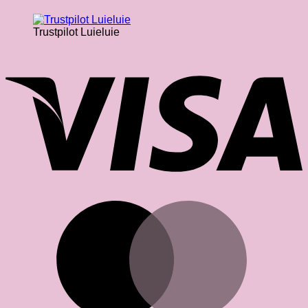
Trustpilot Luieluie
V
M