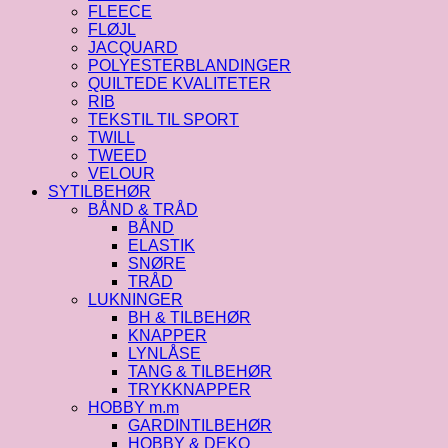
FLEECE
FLØJL
JACQUARD
POLYESTERBLANDINGER
QUILTEDE KVALITETER
RIB
TEKSTIL TIL SPORT
TWILL
TWEED
VELOUR
SYTILBEHØR
BÅND & TRÅD
BÅND
ELASTIK
SNØRE
TRÅD
LUKNINGER
BH & TILBEHØR
KNAPPER
LYNLÅSE
TANG & TILBEHØR
TRYKKNAPPER
HOBBY m.m
GARDINTILBEHØR
HOBBY & DEKO