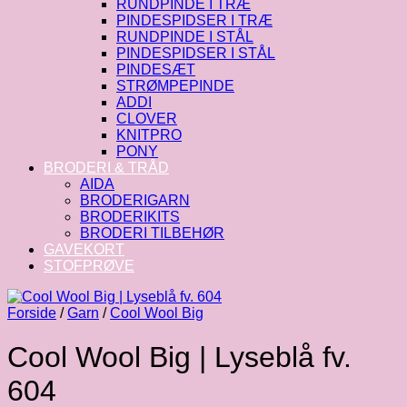
RUNDPINDE I TRÆ
PINDESPIDSER I TRÆ
RUNDPINDE I STÅL
PINDESPIDSER I STÅL
PINDESÆT
STRØMPEPINDE
ADDI
CLOVER
KNITPRO
PONY
BRODERI & TRÅD
AIDA
BRODERIGARN
BRODERIKITS
BRODERI TILBEHØR
GAVEKORT
STOFPRØVE
Forside
/
Garn
/
Cool Wool Big
Cool Wool Big | Lyseblå fv.
604