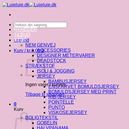
Fortsæt
til
indhold
Søg
efter:
NYHEDER
TILBUD
STOF
Log ind
NEM GENVEJ
ACCESSORIES
Kurv /
kr.
0.00
0
DESIGNER METERVARER
DEADSTOCK
STRÆKSTOF
ISOLI & JOGGING
JERSEY
BAMBUSJERSEY
Ingen varer i kurven.
ENSFARVET BOMULDSJERSEY
BOMULDSJERSEY MED PRINT
Tilbage til shoppen
RIB-JERSEY
POINTELLE
0
PUNTO
Kurv
VISKOSEJERSEY
BOLIGTEKSTIL
GOBELIN
HALVPANAMA