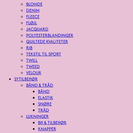
BLONDE
DENIM
FLEECE
FLØJL
JACQUARD
POLYESTERBLANDINGER
QUILTEDE KVALITETER
RIB
TEKSTIL TIL SPORT
TWILL
TWEED
VELOUR
SYTILBEHØR
BÅND & TRÅD
BÅND
ELASTIK
SNØRE
TRÅD
LUKNINGER
BH & TILBEHØR
KNAPPER