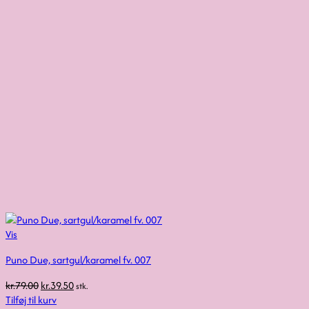
Vis
Puno Due, sartgul/karamel fv. 007
Den
Den
kr.
79.00
kr.
39.50
stk.
oprindelige
aktuelle
Tilføj til kurv