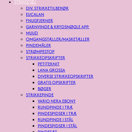
STRIKKETØJ
DIV. STRIKKETILBEHØR
EUCALAN
FNUGFJERNER
GARNVINDE & KRYDSNØGLE APP.
MUUD
OMGANGSTÆLLER/MASKETÆLLER
PINDEMÅLER
STRØMPESTOP
STRIKKEOPSKRIFTER
PETITEKNIT
LANA GROSSA
DIVERSE STRIKKEOPSKRIFTER
GRATIS OPSKRIFTER
BØGER
STRIKKEPINDE
VARIO NERA EBONY
RUNDPINDE I TRÆ
PINDESPIDSER I TRÆ
RUNDPINDE I STÅL
PINDESPIDSER I STÅL
PINDESÆT