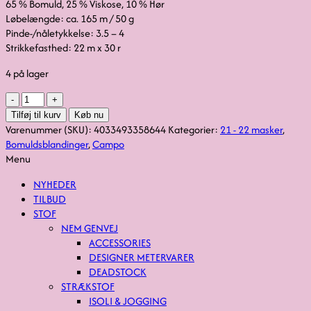
65 % Bomuld, 25 % Viskose, 10 % Hør
Løbelængde: ca. 165 m / 50 g
Pinde-/nåletykkelse: 3.5 – 4
Strikkefasthed: 22 m x 30 r
4 på lager
Campo,
nellikerosa
Tilføj til kurv
Køb nu
fv.
Varenummer (SKU):
4033493358644
Kategorier:
21 - 22 masker
,
15
Bomuldsblandinger
,
Campo
antal
Menu
NYHEDER
TILBUD
STOF
NEM GENVEJ
ACCESSORIES
DESIGNER METERVARER
DEADSTOCK
STRÆKSTOF
ISOLI & JOGGING