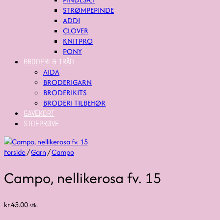
STRØMPEPINDE
ADDI
CLOVER
KNITPRO
PONY
BRODERI & TRÅD
AIDA
BRODERIGARN
BRODERIKITS
BRODERI TILBEHØR
GAVEKORT
STOFPRØVE
Forside
/
Garn
/
Campo
Campo, nellikerosa fv. 15
kr.
45.00
stk.