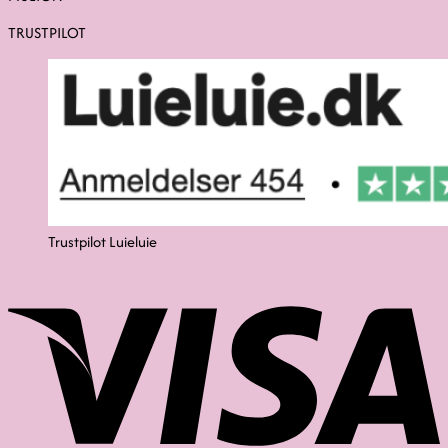
TRUSTPILOT
Trustpilot Luieluie
V